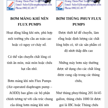
BƠM MÀNG KHÍ NÉN
BƠM THÙNG PHUY FLUX
FLUX PUMPS
PUMPS
Hoạt động bằng khí nén, phù hợp
Được thiết kế để chuyển, làm
môi trường yêu cầu an toàn cao
rỗng hoặc định lượng các chất
hoặc có nguy cơ cháy nổ.
lỏng hiện có, từ các sản phẩm có
độ nhớt thấp đến cao
Có thể vận chuyển chất lỏng có
tính ăn mòn, mài mòn hoặc chứa
Những máy bơm này thường
hạt rắn nhỏ.
được sử dụng cho các chất lỏng
được cung cấp trong các thùng
Bơm màng khí nén Flux Pumps
chứa,
(Air-operated diaphragm pump –
AODD) bao gồm các bộ phận
Như thùng phuy/thùng 205 lít/45
chính tương tự với cấu trúc chung
gallon, thùng chứa 1000 lít được
của dòng bơm màng khí nén
gọi là IBC hoặc Thùng chứa