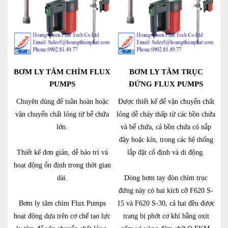
BƠM LY TÂM CHÌM FLUX
BƠM LY TÂM TRỤC
PUMPS
ĐỨNG FLUX PUMPS
Chuyên dùng để tuần hoàn hoặc
Được thiết kế để vận chuyển chất
vận chuyển chất lỏng từ bể chứa
lỏng dễ cháy thấp từ các bồn chứa
lớn.
và bể chứa, cả bồn chứa có nắp
đậy hoặc kín, trong các hệ thống
Thiết kế đơn giản, dễ bảo trì và
lắp đặt cố định và di động.
hoạt động ổn định trong thời gian
dài.
Dòng bơm tay đòn chìm trục
đứng này có hai kích cỡ F620 S-
Bơm ly tâm chìm Flux Pumps
15 và F620 S-30, cả hai đều được
hoạt động dựa trên cơ chế tạo lực
trang bị phớt cơ khí bằng oxit