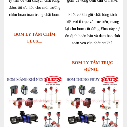
ly tâm để vận chuyển chất lỏng,
gốm và vòng đệm chữ O FKM.
được tối ưu hóa cho môi trường
chìm hoàn toàn trong chất bơm.
Phớt cơ khí giữ chất lỏng tách
biệt với ổ trục và trục trên, mang
lại cho bơm cột đứng Flux này sự
BƠM LY TÂM CHÌM
ổn định hoàn hảo và đảm bảo tính
FLUX...
toàn vẹn của phớt cơ khí.
BƠM LY TÂM TRỤC
ĐỨNG...