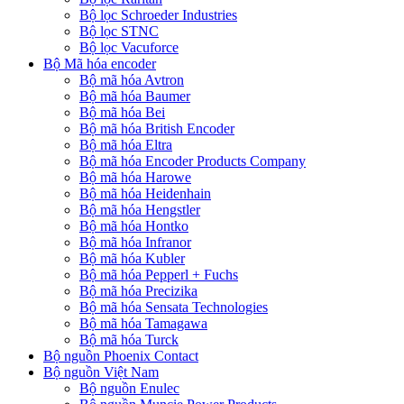
Bộ lọc Schroeder Industries
Bộ lọc STNC
Bộ lọc Vacuforce
Bộ Mã hóa encoder
Bộ mã hóa Avtron
Bộ mã hóa Baumer
Bộ mã hóa Bei
Bộ mã hóa British Encoder
Bộ mã hóa Eltra
Bộ mã hóa Encoder Products Company
Bộ mã hóa Harowe
Bộ mã hóa Heidenhain
Bộ mã hóa Hengstler
Bộ mã hóa Hontko
Bộ mã hóa Infranor
Bộ mã hóa Kubler
Bộ mã hóa Pepperl + Fuchs
Bộ mã hóa Precizika
Bộ mã hóa Sensata Technologies
Bộ mã hóa Tamagawa
Bộ mã hóa Turck
Bộ nguồn Phoenix Contact
Bộ nguồn Việt Nam
Bộ nguồn Enulec