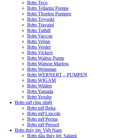
Bơm Teco
Bơm Tellarini Pompe
Bơm Thoelen Pumpen
Bơm Toyooki
Bơm Travaini
Bơm Tuthill
Bơm Vaccon
Bơm Veljan
Bơm Verder
Bơm Vickers
Bơm Walrus Pump
Bơm Watson Marlow
Bơm Weinman
Bơm WERNERT – PUMPEN
Bơm WIGAM
Bơm Wilden
Bơm Yamada
Bơm Yeoshe
Bơm mỡ chịu nhiệt
Bơm mỡ Beka
Bơm mỡ Lincoln
Bơm mỡ Perma
Bơm mỡ Pressol
Bơm thủy lực Việt Nam
Bơm dầu thủy lực Salami