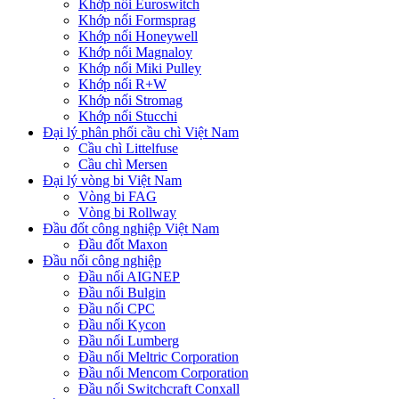
Khớp nối Euroswitch
Khớp nối Formsprag
Khớp nối Honeywell
Khớp nối Magnaloy
Khớp nối Miki Pulley
Khớp nối R+W
Khớp nối Stromag
Khớp nối Stucchi
Đại lý phân phối cầu chì Việt Nam
Cầu chì Littelfuse
Cầu chì Mersen
Đại lý vòng bi Việt Nam
Vòng bi FAG
Vòng bi Rollway
Đầu đốt công nghiệp Việt Nam
Đầu đốt Maxon
Đầu nối công nghiệp
Đầu nối AIGNEP
Đầu nối Bulgin
Đầu nối CPC
Đầu nối Kycon
Đầu nối Lumberg
Đầu nối Meltric Corporation
Đầu nối Mencom Corporation
Đầu nối Switchcraft Conxall