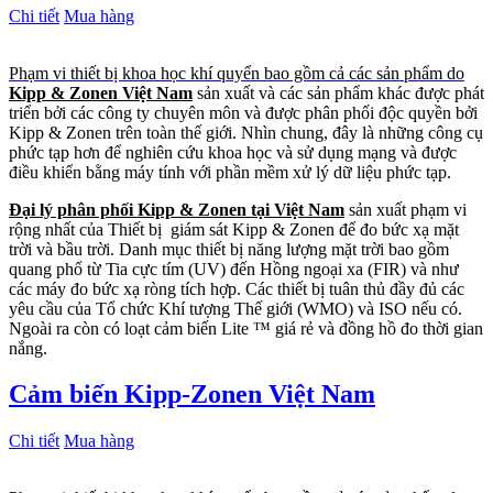
Chi tiết
Mua hàng
Phạm vi thiết bị khoa học khí quyển bao gồm cả các sản phẩm do
Kipp & Zonen Việt Nam
sản xuất và các sản phẩm khác được phát
triển bởi các công ty chuyên môn và được phân phối độc quyền bởi
Kipp & Zonen trên toàn thế giới. Nhìn chung, đây là những công cụ
phức tạp hơn để nghiên cứu khoa học và sử dụng mạng và được
điều khiển bằng máy tính với phần mềm xử lý dữ liệu phức tạp.
Đại lý phân phối Kipp & Zonen tại Việt Nam
sản xuất phạm vi
rộng nhất của Thiết bị giám sát Kipp & Zonen để đo bức xạ mặt
trời và bầu trời. Danh mục thiết bị năng lượng mặt trời bao gồm
quang phổ từ Tia cực tím (UV) đến Hồng ngoại xa (FIR) và như
các máy đo bức xạ ròng tích hợp. Các thiết bị tuân thủ đầy đủ các
yêu cầu của Tổ chức Khí tượng Thế giới (WMO) và ISO nếu có.
Ngoài ra còn có loạt cảm biến Lite ™ giá rẻ và đồng hồ đo thời gian
nắng.
Cảm biến Kipp-Zonen Việt Nam
Chi tiết
Mua hàng