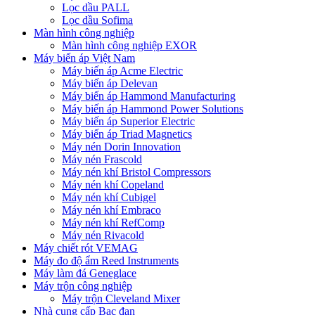
Lọc dầu PALL
Lọc dầu Sofima
Màn hình công nghiệp
Màn hình công nghiệp EXOR
Máy biến áp Việt Nam
Máy biến áp Acme Electric
Máy biến áp Delevan
Máy biến áp Hammond Manufacturing
Máy biến áp Hammond Power Solutions
Máy biến áp Superior Electric
Máy biến áp Triad Magnetics
Máy nén Dorin Innovation
Máy nén Frascold
Máy nén khí Bristol Compressors
Máy nén khí Copeland
Máy nén khí Cubigel
Máy nén khí Embraco
Máy nén khí RefComp
Máy nén Rivacold
Máy chiết rót VEMAG
Máy đo độ ẩm Reed Instruments
Máy làm đá Geneglace
Máy trộn công nghiệp
Máy trộn Cleveland Mixer
Nhà cung cấp Bạc đạn