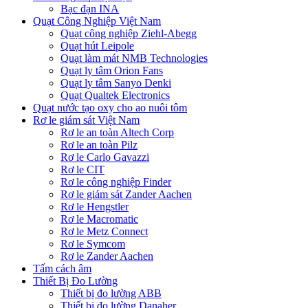
Bạc đạn INA
Quạt Công Nghiệp Việt Nam
Quạt công nghiệp Ziehl-Abegg
Quạt hút Leipole
Quạt làm mát NMB Technologies
Quạt ly tâm Orion Fans
Quạt ly tâm Sanyo Denki
Quạt Qualtek Electronics
Quạt nước tạo oxy cho ao nuôi tôm
Rơ le giám sát Việt Nam
Rơ le an toàn Altech Corp
Rơ le an toàn Pilz
Rơ le Carlo Gavazzi
Rơ le CIT
Rơ le công nghiệp Finder
Rơ le giám sát Zander Aachen
Rơ le Hengstler
Rơ le Macromatic
Rơ le Metz Connect
Rơ le Symcom
Rơ le Zander Aachen
Tấm cách âm
Thiết Bị Đo Lường
Thiết bị đo lường ABB
Thiết bị đo lường Danaher