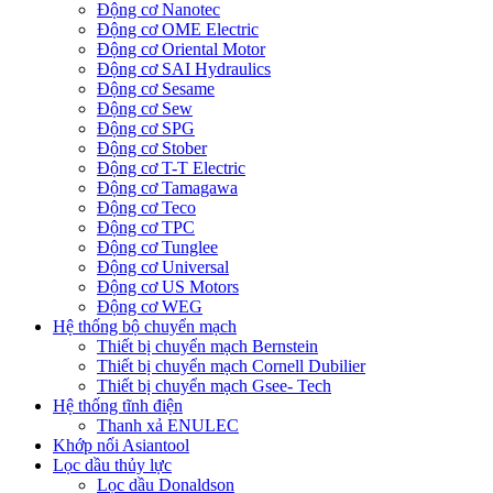
Động cơ Nanotec
Động cơ OME Electric
Động cơ Oriental Motor
Động cơ SAI Hydraulics
Động cơ Sesame
Động cơ Sew
Động cơ SPG
Động cơ Stober
Động cơ T-T Electric
Động cơ Tamagawa
Động cơ Teco
Động cơ TPC
Động cơ Tunglee
Động cơ Universal
Động cơ US Motors
Động cơ WEG
Hệ thống bộ chuyển mạch
Thiết bị chuyển mạch Bernstein
Thiết bị chuyển mạch Cornell Dubilier
Thiết bị chuyển mạch Gsee- Tech
Hệ thống tĩnh điện
Thanh xả ENULEC
Khớp nối Asiantool
Lọc dầu thủy lực
Lọc dầu Donaldson