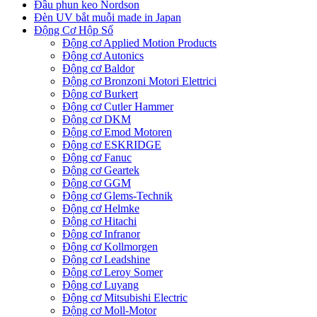
Đầu phun keo Nordson
Đèn UV bắt muỗi made in Japan
Động Cơ Hộp Số
Động cơ Applied Motion Products
Động cơ Autonics
Động cơ Baldor
Động cơ Bronzoni Motori Elettrici
Động cơ Burkert
Động cơ Cutler Hammer
Động cơ DKM
Động cơ Emod Motoren
Động cơ ESKRIDGE
Động cơ Fanuc
Động cơ Geartek
Động cơ GGM
Động cơ Glems-Technik
Động cơ Helmke
Động cơ Hitachi
Động cơ Infranor
Động cơ Kollmorgen
Động cơ Leadshine
Động cơ Leroy Somer
Động cơ Luyang
Động cơ Mitsubishi Electric
Động cơ Moll-Motor