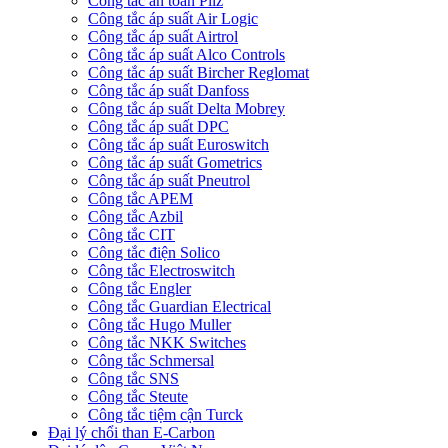
Công tắc an toàn Pilz
Công tắc áp suất Air Logic
Công tắc áp suất Airtrol
Công tắc áp suất Alco Controls
Công tắc áp suất Bircher Reglomat
Công tắc áp suất Danfoss
Công tắc áp suất Delta Mobrey
Công tắc áp suất DPC
Công tắc áp suất Euroswitch
Công tắc áp suất Gometrics
Công tắc áp suất Pneutrol
Công tắc APEM
Công tắc Azbil
Công tắc CIT
Công tắc điện Solico
Công tắc Electroswitch
Công tắc Engler
Công tắc Guardian Electrical
Công tắc Hugo Muller
Công tắc NKK Switches
Công tắc Schmersal
Công tắc SNS
Công tắc Steute
Công tắc tiệm cận Turck
Đại lý chổi than E-Carbon