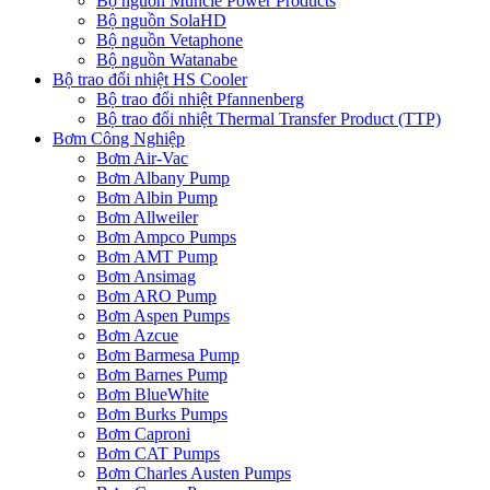
Bộ nguồn Muncie Power Products
Bộ nguồn SolaHD
Bộ nguồn Vetaphone
Bộ nguồn Watanabe
Bộ trao đổi nhiệt HS Cooler
Bộ trao đổi nhiệt Pfannenberg
Bộ trao đổi nhiệt Thermal Transfer Product (TTP)
Bơm Công Nghiệp
Bơm Air-Vac
Bơm Albany Pump
Bơm Albin Pump
Bơm Allweiler
Bơm Ampco Pumps
Bơm AMT Pump
Bơm Ansimag
Bơm ARO Pump
Bơm Aspen Pumps
Bơm Azcue
Bơm Barmesa Pump
Bơm Barnes Pump
Bơm BlueWhite
Bơm Burks Pumps
Bơm Caproni
Bơm CAT Pumps
Bơm Charles Austen Pumps