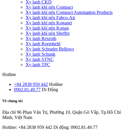
Xy lanh CKD
Xy lanh khí nén Compact
Xy lanh khí nén Compact Automation Products
Xy lanh khí nén Fabco-Air
Xy lanh khí nén Koganei
Xy lanh khí nén Konan
Xy lanh khí nén Sheffer
Xy lanh Rexroth
Xy lanh Roemheld
Xy lanh Schrader Bellows
Xy lanh Schunk
Xy lanh STNC
Xy lanh TPC
Hotline
+84 2838 959 442
Hotline
0902.81.49.77
Di Động
Về chúng tôi
Địa chỉ
96 Phan Văn Trị, Phường 10, Quận Gò Vấp, Tp.Hồ Chí
Minh, Việt Nam
Hotline: +84 2838 959 442
Di động: 0902.81.49.77