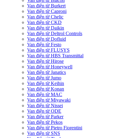
Van điện từ Blacoh
Van điện từ Burkert
Van điện từ Caproni
Van điện từ Chelic
Van điện từ CKD
Van điện từ Daikin
Van điện từ Deltrol Controls
Van điện từ Dofluid
Van điện từ Festo
Van điện từ FLUSYS
Van điện từ HBS Transmittal
Van điện từ Hirose
Van điện từ Honeywell
Van điện từ Janatics
Van điện từ Jumo
Van điện từ Keihin
Van điện từ Konan
Van điện từ MAC
Van điện từ Miyawaki
Van điện từ Nissei
Van điện từ ODE
Van điện từ Parker
Van điện từ Pekos
Van điện từ Pietro Fiorentini
Van điện từ SNS