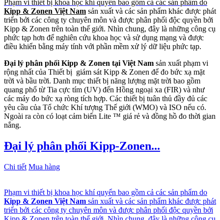
Phạm vi thiết bị khoa học khí quyển bao gồm cả các sản phẩm do
Kipp & Zonen Việt Nam
sản xuất và các sản phẩm khác được phát
triển bởi các công ty chuyên môn và được phân phối độc quyền bởi
Kipp & Zonen trên toàn thế giới. Nhìn chung, đây là những công cụ
phức tạp hơn để nghiên cứu khoa học và sử dụng mạng và được
điều khiển bằng máy tính với phần mềm xử lý dữ liệu phức tạp.
Đại lý phân phối Kipp & Zonen tại Việt Nam
sản xuất phạm vi
rộng nhất của Thiết bị giám sát Kipp & Zonen để đo bức xạ mặt
trời và bầu trời. Danh mục thiết bị năng lượng mặt trời bao gồm
quang phổ từ Tia cực tím (UV) đến Hồng ngoại xa (FIR) và như
các máy đo bức xạ ròng tích hợp. Các thiết bị tuân thủ đầy đủ các
yêu cầu của Tổ chức Khí tượng Thế giới (WMO) và ISO nếu có.
Ngoài ra còn có loạt cảm biến Lite ™ giá rẻ và đồng hồ đo thời gian
nắng.
Đại lý phân phối Kipp-Zonen...
Chi tiết
Mua hàng
Phạm vi thiết bị khoa học khí quyển bao gồm cả các sản phẩm do
Kipp & Zonen Việt Nam
sản xuất và các sản phẩm khác được phát
triển bởi các công ty chuyên môn và được phân phối độc quyền bởi
Kipp & Zonen trên toàn thế giới. Nhìn chung, đây là những công cụ