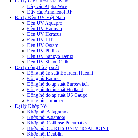
Đại lý dây Curoa Việt Nam
Dây cáp Alpha Wire
Dây cáp Amphenol RF
Đại lý Đèn UV Việt Nam
Đèn UV Aquapro
Đèn UV Hanovia
Đèn UV Heraeus
Đèn UV LIT
Đèn UV Osram
Đèn UV Philips
Đèn UV Sankyo Denki
Đèn UV Shann Chih
Đại lý đồng hồ áp suất
Đồng hồ áp suất Bourdon Haenni
Đồng hồ Baumer
Đồng hồ đo áp suất Euroswitch
Đồng hồ đo áp suất Hedland
Đồng hồ đo áp suất US Gauge
Đồng hồ Trumeter
Đại lý Khớp Nối
Khớp nối Alfagomma
Khớp nối Asiantool
Khớp nối Coilhose Pneumatics
Khớp nối CURTIS UNIVERSAL JOINT
Khớp nối Deublin