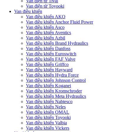
Van điện từ Tival
Van điện từ Toyooki
Van điều khiển
Van điều khiển AKO
Van điều khiển Anchor Fluid Power
Van điều khiển Asco
Van điều khiển Aventics
Van điều khiển Azbil
Van điều khiển Brand Hydraulics
Van điều khiển Danfoss
Van điều khiển Euroswitch
Van điều khiển FAF Valve
Van điều khiển Griffco
Van điều khiển Hayward
Van điều khiển Hydra Force
Van điều khiển Johnson Control
Van điều khiển Koganei
Van điều khiển Kromschroder
Van điều khiển Meta Hydraulics
Van điều khiển Nabtesco
Van điều khiển Neles
Van điều khiển OMAL
Van điều khiển Toyooki
Van điều khiển Valbia
Van điều khiển Vickers