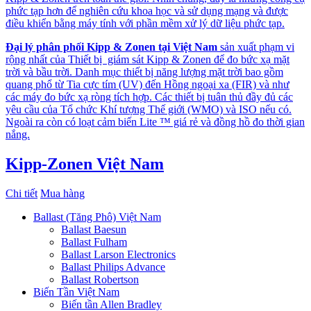
phức tạp hơn để nghiên cứu khoa học và sử dụng mạng và được
điều khiển bằng máy tính với phần mềm xử lý dữ liệu phức tạp.
Đại lý phân phối Kipp & Zonen tại Việt Nam
sản xuất phạm vi
rộng nhất của Thiết bị giám sát Kipp & Zonen để đo bức xạ mặt
trời và bầu trời. Danh mục thiết bị năng lượng mặt trời bao gồm
quang phổ từ Tia cực tím (UV) đến Hồng ngoại xa (FIR) và như
các máy đo bức xạ ròng tích hợp. Các thiết bị tuân thủ đầy đủ các
yêu cầu của Tổ chức Khí tượng Thế giới (WMO) và ISO nếu có.
Ngoài ra còn có loạt cảm biến Lite ™ giá rẻ và đồng hồ đo thời gian
nắng.
Kipp-Zonen Việt Nam
Chi tiết
Mua hàng
Ballast (Tăng Phô) Việt Nam
Ballast Baesun
Ballast Fulham
Ballast Larson Electronics
Ballast Philips Advance
Ballast Robertson
Biến Tần Việt Nam
Biến tần Allen Bradley