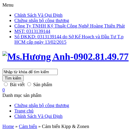
Menu
Chính Sách Và Qui Định
Chứng nhận bộ công thương
Công Ty TNHH Kỹ Thuật Công Nghệ Hoàng Thiên Phát
MST: 0313139144
Số ĐKKD: 0313139144 do Sở Kế Hoạch và Đầu Tư T.p
HCM cấp ngày 13/02/2015
Tìm kiếm
Bài viết
Sản phẩm
0
Danh mục sản phẩm
Chứng nhận bộ công thương
Trang chủ
Chính Sách Và Qui Định
Home
»
Cảm biến
»
Cảm biến Kipp & Zonen