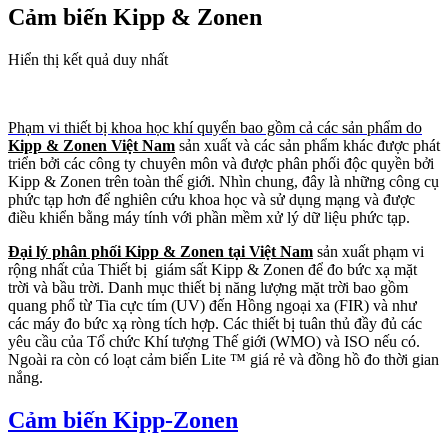
Cảm biến Kipp & Zonen
Hiển thị kết quả duy nhất
Phạm vi thiết bị khoa học khí quyển bao gồm cả các sản phẩm do
Kipp & Zonen Việt Nam
sản xuất và các sản phẩm khác được phát
triển bởi các công ty chuyên môn và được phân phối độc quyền bởi
Kipp & Zonen trên toàn thế giới. Nhìn chung, đây là những công cụ
phức tạp hơn để nghiên cứu khoa học và sử dụng mạng và được
điều khiển bằng máy tính với phần mềm xử lý dữ liệu phức tạp.
Đại lý phân phối Kipp & Zonen tại Việt Nam
sản xuất phạm vi
rộng nhất của Thiết bị giám sất Kipp & Zonen để đo bức xạ mặt
trời và bầu trời. Danh mục thiết bị năng lượng mặt trời bao gồm
quang phổ từ Tia cực tím (UV) đến Hồng ngoại xa (FIR) và như
các máy đo bức xạ ròng tích hợp. Các thiết bị tuân thủ đầy đủ các
yêu cầu của Tổ chức Khí tượng Thế giới (WMO) và ISO nếu có.
Ngoài ra còn có loạt cảm biến Lite ™ giá rẻ và đồng hồ đo thời gian
nắng.
Cảm biến Kipp-Zonen