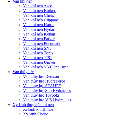
Van khí nén
Van khí nén Asco
Van khí nén Burkert
Van khí nén Chelic
Van khí nén Clippard
Van khí nén Harris
Van khí nén Hydac
Van khí nén Konan
Van khí nén Parker
Van khí nén Pneumatic
Van khí nén SNS
Van khí nén Torex
Van khí nén TPC
Van khí nén Univer
Van khí nén VYC Industrial
Van thủy lực
Van thủy lực Denison
Van thủy lực HydraForce
Van thủy lực STAUFF
Van thủy lực Sun Hydraulics
Van thủy lực Toyooki
Van thủy lực VIS Hydraulics
Xy lanh thủy lực khi nén
Xi lanh khí Bimba
Xy lanh Chelic