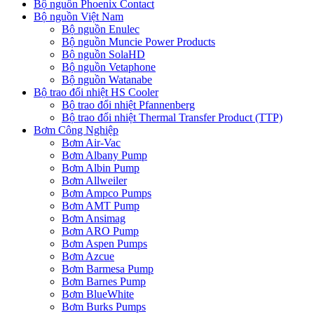
Bộ nguồn Phoenix Contact
Bộ nguồn Việt Nam
Bộ nguồn Enulec
Bộ nguồn Muncie Power Products
Bộ nguồn SolaHD
Bộ nguồn Vetaphone
Bộ nguồn Watanabe
Bộ trao đổi nhiệt HS Cooler
Bộ trao đổi nhiệt Pfannenberg
Bộ trao đổi nhiệt Thermal Transfer Product (TTP)
Bơm Công Nghiệp
Bơm Air-Vac
Bơm Albany Pump
Bơm Albin Pump
Bơm Allweiler
Bơm Ampco Pumps
Bơm AMT Pump
Bơm Ansimag
Bơm ARO Pump
Bơm Aspen Pumps
Bơm Azcue
Bơm Barmesa Pump
Bơm Barnes Pump
Bơm BlueWhite
Bơm Burks Pumps