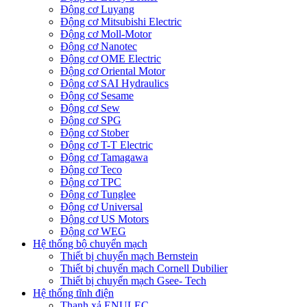
Động cơ Luyang
Động cơ Mitsubishi Electric
Động cơ Moll-Motor
Động cơ Nanotec
Động cơ OME Electric
Động cơ Oriental Motor
Động cơ SAI Hydraulics
Động cơ Sesame
Động cơ Sew
Động cơ SPG
Động cơ Stober
Động cơ T-T Electric
Động cơ Tamagawa
Động cơ Teco
Động cơ TPC
Động cơ Tunglee
Động cơ Universal
Động cơ US Motors
Động cơ WEG
Hệ thống bộ chuyển mạch
Thiết bị chuyển mạch Bernstein
Thiết bị chuyển mạch Cornell Dubilier
Thiết bị chuyển mạch Gsee- Tech
Hệ thống tĩnh điện
Thanh xả ENULEC