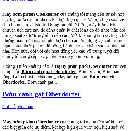
Máy bơm piston Oberdorfer
của chúng tôi mang đến sự kết hợp
đặc biệt giữa các ưu điểm, kết hợp hiệu quả vượt trội, hiệu suất vệ
sinh hoàn hảo và bảo trì không rắc rối. Những máy bơm dịch
chuyển tích cực này dễ dàng quản lý chất lỏng có độ nhớt thấp đòi
hỏi áp suất xả từ trung bình đến cao. Với khả năng làm sạch tại chỗ,
những máy bơm này rất phù hợp cho các ứng dụng vệ sinh trong
ngành sữa, thực phẩm, đồ uống, bánh kẹo và chăm sóc cá nhân tại
nhà. Hơn nữa, đối với các hoạt động yêu cầu vô trùng tuyệt đối,
chúng tôi cung cấp các phiên bản máy bơm vô trùng.
Hoàng Thiên Phát tự hào là
Đại lý phân phối Oberdorfer
chuyên
cung cấp:
Bơm cánh quạt Oberdorfer
, Bơm ly tâm, Bơm bánh
răng, Bơm chuyển chất lỏng, Máy bơm piston,
Bơm trục vít
Oberdorfer
, Bơm cánh gạt,…
Bơm cánh gạt Oberdorfer
Chi tiết
Mua hàng
Máy bơm piston Oberdorfer
của chúng tôi mang đến sự kết hợp
đặc biệt giữa các ưu điểm, kết hợp hiệu quả vượt trội, hiệu suất vệ