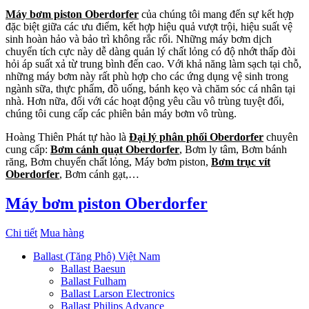
Máy bơm piston Oberdorfer
của chúng tôi mang đến sự kết hợp
đặc biệt giữa các ưu điểm, kết hợp hiệu quả vượt trội, hiệu suất vệ
sinh hoàn hảo và bảo trì không rắc rối. Những máy bơm dịch
chuyển tích cực này dễ dàng quản lý chất lỏng có độ nhớt thấp đòi
hỏi áp suất xả từ trung bình đến cao. Với khả năng làm sạch tại chỗ,
những máy bơm này rất phù hợp cho các ứng dụng vệ sinh trong
ngành sữa, thực phẩm, đồ uống, bánh kẹo và chăm sóc cá nhân tại
nhà. Hơn nữa, đối với các hoạt động yêu cầu vô trùng tuyệt đối,
chúng tôi cung cấp các phiên bản máy bơm vô trùng.
Hoàng Thiên Phát tự hào là
Đại lý phân phối Oberdorfer
chuyên
cung cấp:
Bơm cánh quạt Oberdorfer
, Bơm ly tâm, Bơm bánh
răng, Bơm chuyển chất lỏng, Máy bơm piston,
Bơm trục vít
Oberdorfer
, Bơm cánh gạt,…
Máy bơm piston Oberdorfer
Chi tiết
Mua hàng
Ballast (Tăng Phô) Việt Nam
Ballast Baesun
Ballast Fulham
Ballast Larson Electronics
Ballast Philips Advance