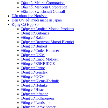
Đầu nối Meltric Corporation
Đầu nối Mencom Corporation
Đầu nối Switchcraft Conxall
Đầu phun keo Nordson
Đèn UV bắt muỗi made in Japan
Động Cơ Hộp Số
Động cơ Applied Motion Products
Động cơ Autonics
Động cơ Baldor
Động cơ Bronzoni Motori Elettrici
Động cơ Burkert
Động cơ Cutler Hammer
Động cơ DKM
Động cơ Emod Motoren
Động cơ ESKRIDGE
Động cơ Fanuc
Động cơ Geartek
Động cơ GGM
Động cơ Glems-Technik
Động cơ Helmke
Động cơ Hitachi
Động cơ Infranor
Động cơ Kollmorgen
Động cơ Leadshine
Động cơ Leroy Somer