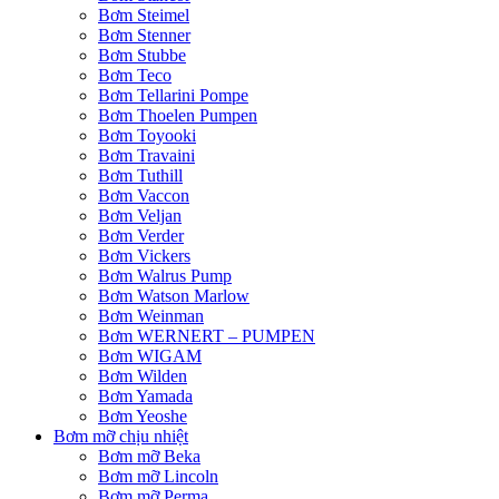
Bơm Steimel
Bơm Stenner
Bơm Stubbe
Bơm Teco
Bơm Tellarini Pompe
Bơm Thoelen Pumpen
Bơm Toyooki
Bơm Travaini
Bơm Tuthill
Bơm Vaccon
Bơm Veljan
Bơm Verder
Bơm Vickers
Bơm Walrus Pump
Bơm Watson Marlow
Bơm Weinman
Bơm WERNERT – PUMPEN
Bơm WIGAM
Bơm Wilden
Bơm Yamada
Bơm Yeoshe
Bơm mỡ chịu nhiệt
Bơm mỡ Beka
Bơm mỡ Lincoln
Bơm mỡ Perma