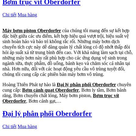
Bơm trục vít Oberdorfer
Chi tiết
Mua hàng
Máy bơm piston Oberdorfer
của chúng tôi mang đến sự kết hợp
đặc biệt giữa các ưu điểm, kết hợp hiệu quả vượt trội, hiệu suất vệ
sinh hoàn hảo và bảo trì không rắc rối. Những máy bơm dịch
chuyển tích cực này dễ dàng quản lý chất lỏng có độ nhớt thấp đòi
hỏi áp suất xả từ trung bình đến cao. Với khả năng làm sạch tại chỗ,
những máy bơm này rất phù hợp cho các ứng dụng vệ sinh trong
ngành sữa, thực phẩm, đồ uống, bánh kẹo và chăm sóc cá nhân tại
nhà. Hơn nữa, đối với các hoạt động yêu cầu vô trùng tuyệt đối,
chúng tôi cung cấp các phiên bản máy bơm vô trùng.
Hoàng Thiên Phát tự hào là
Đại lý phân phối Oberdorfer
chuyên
cung cấp:
Bơm cánh quạt Oberdorfer
, Bơm ly tâm, Bơm bánh
răng, Bơm chuyển chất lỏng, Máy bơm piston,
Bơm trục vít
Oberdorfer
, Bơm cánh gạt,…
Đại lý phân phối Oberdorfer
Chi tiết
Mua hàng