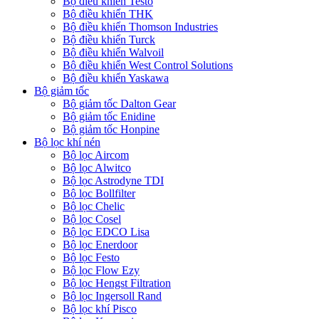
Bộ điều khiển Testo
Bộ điều khiển THK
Bộ điều khiển Thomson Industries
Bộ điều khiển Turck
Bộ điều khiển Walvoil
Bộ điều khiển West Control Solutions
Bộ điều khiển Yaskawa
Bộ giảm tốc
Bộ giảm tốc Dalton Gear
Bộ giảm tốc Enidine
Bộ giảm tốc Honpine
Bộ lọc khí nén
Bộ lọc Aircom
Bộ lọc Alwitco
Bộ lọc Astrodyne TDI
Bộ lọc Bollfilter
Bộ lọc Chelic
Bộ lọc Cosel
Bộ lọc EDCO Lisa
Bộ lọc Enerdoor
Bộ lọc Festo
Bộ lọc Flow Ezy
Bộ lọc Hengst Filtration
Bộ lọc Ingersoll Rand
Bộ lọc khí Pisco