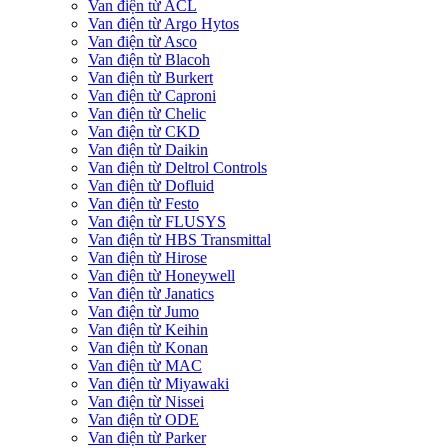
Van điện từ ACL
Van điện từ Argo Hytos
Van điện từ Asco
Van điện từ Blacoh
Van điện từ Burkert
Van điện từ Caproni
Van điện từ Chelic
Van điện từ CKD
Van điện từ Daikin
Van điện từ Deltrol Controls
Van điện từ Dofluid
Van điện từ Festo
Van điện từ FLUSYS
Van điện từ HBS Transmittal
Van điện từ Hirose
Van điện từ Honeywell
Van điện từ Janatics
Van điện từ Jumo
Van điện từ Keihin
Van điện từ Konan
Van điện từ MAC
Van điện từ Miyawaki
Van điện từ Nissei
Van điện từ ODE
Van điện từ Parker