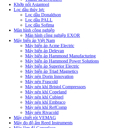
Khớp nối Asiantool
Lọc dầu thủy lực
Lọc dầu Donaldson
Lọc dầu PALL
Lọc dầu Sofima
Màn hình công nghiệp
Màn hình công nghiệp EXOR
Máy biến áp Việt Nam
Máy biến áp Acme Electric
Máy biến áp Delevan
Máy biến áp Hammond Manufacturing
Máy biến áp Hammond Power Solutions
Máy biến áp Superior Electric
Máy biến áp Triad Magnetics
Máy nén Dorin Innovation
Máy nén Frascold
Máy nén khí Bristol Compressors
Máy nén khí Copeland
Máy nén khí Cubigel
Máy nén khí Embraco
Máy nén khí RefComp
Máy nén Rivacold
Máy chiết rót VEMAG
Máy đo độ ẩm Reed Instruments
Máy làm đá Geneglace