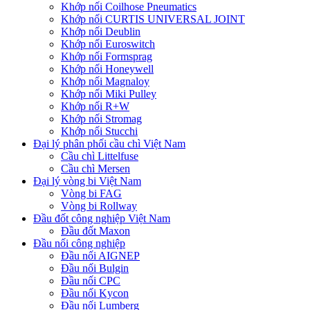
Khớp nối Coilhose Pneumatics
Khớp nối CURTIS UNIVERSAL JOINT
Khớp nối Deublin
Khớp nối Euroswitch
Khớp nối Formsprag
Khớp nối Honeywell
Khớp nối Magnaloy
Khớp nối Miki Pulley
Khớp nối R+W
Khớp nối Stromag
Khớp nối Stucchi
Đại lý phân phối cầu chì Việt Nam
Cầu chì Littelfuse
Cầu chì Mersen
Đại lý vòng bi Việt Nam
Vòng bi FAG
Vòng bi Rollway
Đầu đốt công nghiệp Việt Nam
Đầu đốt Maxon
Đầu nối công nghiệp
Đầu nối AIGNEP
Đầu nối Bulgin
Đầu nối CPC
Đầu nối Kycon
Đầu nối Lumberg