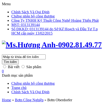
Menu
Chính Sách Và Qui Định
Chứng nhận bộ công thương
Công Ty TNHH Kỹ Thuật Công Nghệ Hoàng Thiên Phát
MST: 0313139144
Số ĐKKD: 0313139144 do Sở Kế Hoạch và Đầu Tư T.p
HCM cấp ngày 13/02/2015
Tìm kiếm
Bài viết
Sản phẩm
0
Danh mục sản phẩm
Chứng nhận bộ công thương
Trang chủ
Chính Sách Và Qui Định
Home
»
Bơm Công Nghiệp
»
Bơm Oberdorfer