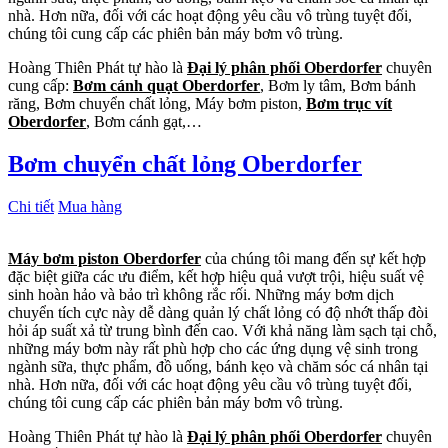
nhà. Hơn nữa, đối với các hoạt động yêu cầu vô trùng tuyệt đối,
chúng tôi cung cấp các phiên bản máy bơm vô trùng.
Hoàng Thiên Phát tự hào là
Đại lý phân phối Oberdorfer
chuyên
cung cấp:
Bơm cánh quạt Oberdorfer
, Bơm ly tâm, Bơm bánh
răng, Bơm chuyển chất lỏng, Máy bơm piston,
Bơm trục vít
Oberdorfer
, Bơm cánh gạt,…
Bơm chuyển chất lỏng Oberdorfer
Chi tiết
Mua hàng
Máy bơm piston Oberdorfer
của chúng tôi mang đến sự kết hợp
đặc biệt giữa các ưu điểm, kết hợp hiệu quả vượt trội, hiệu suất vệ
sinh hoàn hảo và bảo trì không rắc rối. Những máy bơm dịch
chuyển tích cực này dễ dàng quản lý chất lỏng có độ nhớt thấp đòi
hỏi áp suất xả từ trung bình đến cao. Với khả năng làm sạch tại chỗ,
những máy bơm này rất phù hợp cho các ứng dụng vệ sinh trong
ngành sữa, thực phẩm, đồ uống, bánh kẹo và chăm sóc cá nhân tại
nhà. Hơn nữa, đối với các hoạt động yêu cầu vô trùng tuyệt đối,
chúng tôi cung cấp các phiên bản máy bơm vô trùng.
Hoàng Thiên Phát tự hào là
Đại lý phân phối Oberdorfer
chuyên