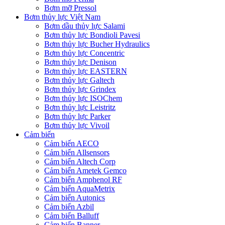
Bơm mỡ Pressol
Bơm thủy lực Việt Nam
Bơm dầu thủy lực Salami
Bơm thủy lực Bondioli Pavesi
Bơm thủy lực Bucher Hydraulics
Bơm thủy lực Concentric
Bơm thủy lực Denison
Bơm thủy lực EASTERN
Bơm thủy lực Galtech
Bơm thủy lực Grindex
Bơm thủy lực ISOChem
Bơm thủy lực Leistritz
Bơm thủy lực Parker
Bơm thủy lực Vivoil
Cảm biến
Cảm biến AECO
Cảm biến Allsensors
Cảm biến Altech Corp
Cảm biến Ametek Gemco
Cảm biến Amphenol RF
Cảm biến AquaMetrix
Cảm biến Autonics
Cảm biến Azbil
Cảm biến Balluff
Cảm biến Banner