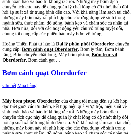
sinh hoàn hảo và bảo trì không rắc rối. Những máy bơm dịch
chuyển tích cực này dễ dàng quản lý chất lỏng có độ nhớt thấp đòi
hỏi áp suất xả từ trung bình đến cao. Với khả năng làm sạch tại chỗ,
những máy bơm này rất phù hợp cho các ứng dụng vệ sinh trong
ngành sữa, thực phẩm, đồ uống, bánh kẹo và chăm sóc cá nhân tại
nhà. Hơn nữa, đối với các hoạt động yêu cầu vô trùng tuyệt đối,
chúng tôi cung cấp các phiên bản máy bơm vô trùng.
Hoàng Thiên Phát tự hào là
Đại lý phân phối Oberdorfer
chuyên
cung cấp:
Bơm cánh quạt Oberdorfer
, Bơm ly tâm, Bơm bánh
răng, Bơm chuyển chất lỏng, Máy bơm piston,
Bơm trục vít
Oberdorfer
, Bơm cánh gạt,…
Bơm cánh quạt Oberdorfer
Chi tiết
Mua hàng
Máy bơm piston Oberdorfer
của chúng tôi mang đến sự kết hợp
đặc biệt giữa các ưu điểm, kết hợp hiệu quả vượt trội, hiệu suất vệ
sinh hoàn hảo và bảo trì không rắc rối. Những máy bơm dịch
chuyển tích cực này dễ dàng quản lý chất lỏng có độ nhớt thấp đòi
hỏi áp suất xả từ trung bình đến cao. Với khả năng làm sạch tại chỗ,
những máy bơm này rất phù hợp cho các ứng dụng vệ sinh trong
ngành sữa, thực phẩm, đồ uống, bánh kẹo và chăm sóc cá nhân tại