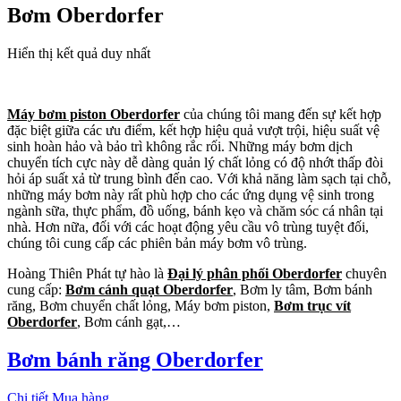
Bơm Oberdorfer
Hiển thị kết quả duy nhất
Máy bơm piston Oberdorfer
của chúng tôi mang đến sự kết hợp
đặc biệt giữa các ưu điểm, kết hợp hiệu quả vượt trội, hiệu suất vệ
sinh hoàn hảo và bảo trì không rắc rối. Những máy bơm dịch
chuyển tích cực này dễ dàng quản lý chất lỏng có độ nhớt thấp đòi
hỏi áp suất xả từ trung bình đến cao. Với khả năng làm sạch tại chỗ,
những máy bơm này rất phù hợp cho các ứng dụng vệ sinh trong
ngành sữa, thực phẩm, đồ uống, bánh kẹo và chăm sóc cá nhân tại
nhà. Hơn nữa, đối với các hoạt động yêu cầu vô trùng tuyệt đối,
chúng tôi cung cấp các phiên bản máy bơm vô trùng.
Hoàng Thiên Phát tự hào là
Đại lý phân phối Oberdorfer
chuyên
cung cấp:
Bơm cánh quạt Oberdorfer
, Bơm ly tâm, Bơm bánh
răng, Bơm chuyển chất lỏng, Máy bơm piston,
Bơm trục vít
Oberdorfer
, Bơm cánh gạt,…
Bơm bánh răng Oberdorfer
Chi tiết
Mua hàng