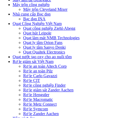
Máy trộn công nghiệp
Máy trộn Cleveland Mixer
Nhà cung cấp Bạc đạn
Bạc đạn INA
Quạt Công Nghiệp Việt Nam
Quạt công nghiệp Ziehl-Abegg
Quạt hút Leipole
Quạt làm mát NMB Technologies
Quạt ly tâm Orion Fans
Quạt ly tâm Sanyo Denki
Quạt Qualtek Electronics
Quạt nước tạo oxy cho ao nuôi tôm
Rơ le giám sát Việt Nam
Rơ le an toàn Altech Corp
Rơ le an toàn Pilz
Rơ le Carlo Gavazzi
Rơ le CIT
Rơ le công nghiệp Finder
Rơ le giám sát Zander Aachen
Rơ le Hengstler
Rơ le Macromatic
Rơ le Metz Connect
Rơ le Symcom
Rơ le Zander Aachen