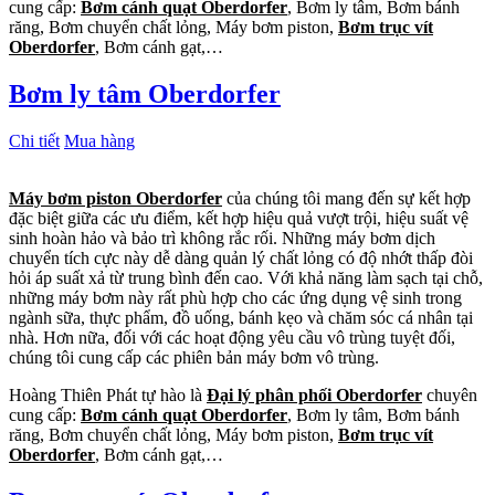
cung cấp:
Bơm cánh quạt Oberdorfer
, Bơm ly tâm, Bơm bánh
răng, Bơm chuyển chất lỏng, Máy bơm piston,
Bơm trục vít
Oberdorfer
, Bơm cánh gạt,…
Bơm ly tâm Oberdorfer
Chi tiết
Mua hàng
Máy bơm piston Oberdorfer
của chúng tôi mang đến sự kết hợp
đặc biệt giữa các ưu điểm, kết hợp hiệu quả vượt trội, hiệu suất vệ
sinh hoàn hảo và bảo trì không rắc rối. Những máy bơm dịch
chuyển tích cực này dễ dàng quản lý chất lỏng có độ nhớt thấp đòi
hỏi áp suất xả từ trung bình đến cao. Với khả năng làm sạch tại chỗ,
những máy bơm này rất phù hợp cho các ứng dụng vệ sinh trong
ngành sữa, thực phẩm, đồ uống, bánh kẹo và chăm sóc cá nhân tại
nhà. Hơn nữa, đối với các hoạt động yêu cầu vô trùng tuyệt đối,
chúng tôi cung cấp các phiên bản máy bơm vô trùng.
Hoàng Thiên Phát tự hào là
Đại lý phân phối Oberdorfer
chuyên
cung cấp:
Bơm cánh quạt Oberdorfer
, Bơm ly tâm, Bơm bánh
răng, Bơm chuyển chất lỏng, Máy bơm piston,
Bơm trục vít
Oberdorfer
, Bơm cánh gạt,…