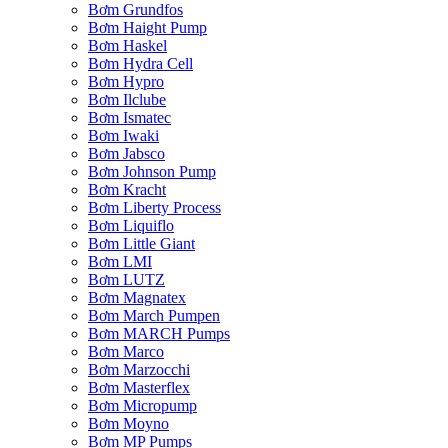
Bơm Grundfos
Bơm Haight Pump
Bơm Haskel
Bơm Hydra Cell
Bơm Hypro
Bơm Ilclube
Bơm Ismatec
Bơm Iwaki
Bơm Jabsco
Bơm Johnson Pump
Bơm Kracht
Bơm Liberty Process
Bơm Liquiflo
Bơm Little Giant
Bơm LMI
Bơm LUTZ
Bơm Magnatex
Bơm March Pumpen
Bơm MARCH Pumps
Bơm Marco
Bơm Marzocchi
Bơm Masterflex
Bơm Micropump
Bơm Moyno
Bơm MP Pumps