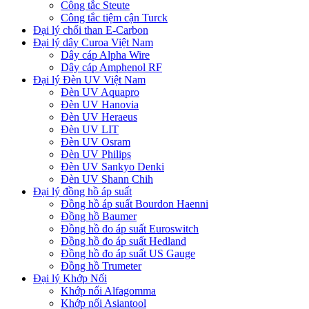
Công tắc Steute
Công tắc tiệm cận Turck
Đại lý chổi than E-Carbon
Đại lý dây Curoa Việt Nam
Dây cáp Alpha Wire
Dây cáp Amphenol RF
Đại lý Đèn UV Việt Nam
Đèn UV Aquapro
Đèn UV Hanovia
Đèn UV Heraeus
Đèn UV LIT
Đèn UV Osram
Đèn UV Philips
Đèn UV Sankyo Denki
Đèn UV Shann Chih
Đại lý đồng hồ áp suất
Đồng hồ áp suất Bourdon Haenni
Đồng hồ Baumer
Đồng hồ đo áp suất Euroswitch
Đồng hồ đo áp suất Hedland
Đồng hồ đo áp suất US Gauge
Đồng hồ Trumeter
Đại lý Khớp Nối
Khớp nối Alfagomma
Khớp nối Asiantool