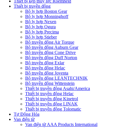
Thiết bị kẹp thủy lực Roemheld
Thiết bị truyền động
Bộ ly hợp Boston Gear
Bộ ly hợp Monninghoff
Bộ ly hợp Nexen
Bộ ly hợp Ogura
Bộ ly hợp Precima
Bộ ly hợp Stieber
Bộ truyền động Air Torque
Bộ truyền động Auburn Gear
Bộ truyền động Cone Drive
Bộ truyền động Duff Norton
Bộ truyền động Exlar
Bộ truyền động Helac
Bộ truyền động Joventa
Bộ truyền động LEANTECHNIK
Bộ truyền động Wittenstein
Thiết bị truyền động Asahi/America
Thiết bị truyền động Helac
Thiết bị truyền động Kinetrol
Thiết bị truyền động LINAK
Thiết bị truyền động Tolomatic
Tự Động Hóa
Van điện từ
Van điện từ AAA Products International