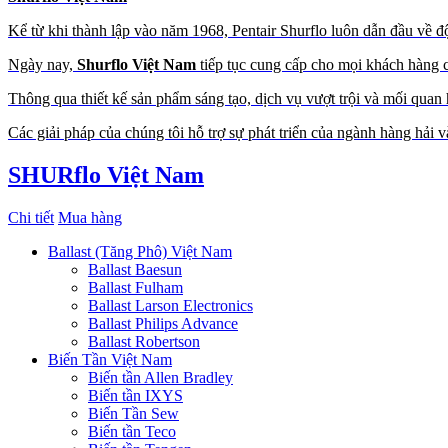
Kể từ khi thành lập vào năm 1968, Pentair Shurflo luôn dẫn đầu về độ
Ngày nay,
Shurflo Việt Nam
tiếp tục cung cấp cho mọi khách hàng c
Thông qua thiết kế sản phẩm sáng tạo, dịch vụ vượt trội và mối quan 
Các giải pháp của chúng tôi hỗ trợ sự phát triển của ngành hàng hải 
SHURflo Việt Nam
Chi tiết
Mua hàng
Ballast (Tăng Phô) Việt Nam
Ballast Baesun
Ballast Fulham
Ballast Larson Electronics
Ballast Philips Advance
Ballast Robertson
Biến Tần Việt Nam
Biến tần Allen Bradley
Biến tần IXYS
Biến Tần Sew
Biến tần Teco