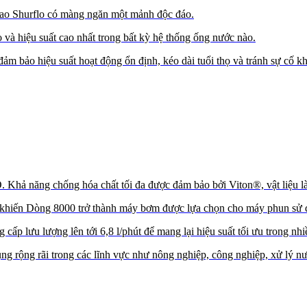
ao Shurflo có màng ngăn một mảnh độc đáo.
 và hiệu suất cao nhất trong bất kỳ hệ thống ống nước nào.
đảm bảo hiệu suất hoạt động ổn định, kéo dài tuổi thọ và tránh sự cố
hả năng chống hóa chất tối đa được đảm bảo bởi Viton®, vật liệu l
a, khiến Dòng 8000 trở thành máy bơm được lựa chọn cho máy phun sử dụ
p lưu lượng lên tới 6,8 l/phút để mang lại hiệu suất tối ưu trong nh
g rộng rãi trong các lĩnh vực như nông nghiệp, công nghiệp, xử lý n