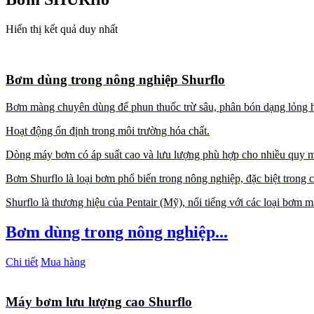
Hiển thị kết quả duy nhất
Bơm dùng trong nông nghiệp Shurflo
Bơm màng chuyên dùng để phun thuốc trừ sâu, phân bón dạng lỏng ho
Hoạt động ổn định trong môi trường hóa chất.
Dòng máy bơm có áp suất cao và lưu lượng phù hợp cho nhiều quy mô
Bơm Shurflo là loại bơm phổ biến trong nông nghiệp, đặc biệt trong 
Shurflo là thương hiệu của Pentair (Mỹ), nổi tiếng với các loại bơ
Bơm dùng trong nông nghiệp...
Chi tiết
Mua hàng
Máy bơm lưu lượng cao Shurflo