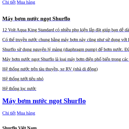
Chi tiết
Mua hàng
Máy bơm nước ngọt Shurflo
12 Volt Aqua King Standard có nhiều phụ kiện lắp đặt giúp bạn dễ d
Có thể truyền nước chung bằng máy bơm này cũng như sử dụng với h
Shurflo sử dụng nguyên lý màng (diaphragm pump) để bơm nước. Đây l
Máy bơm nước ngọt Shurflo là loại máy bơm điện phổ biến trong cá
Hệ thống nước trên tàu thuyền, xe RV (nhà di động)
Hệ thống tưới tiêu nhỏ
Hệ thống lọc nước
Máy bơm nước ngọt Shurflo
Chi tiết
Mua hàng
Shurflo Việt Nam