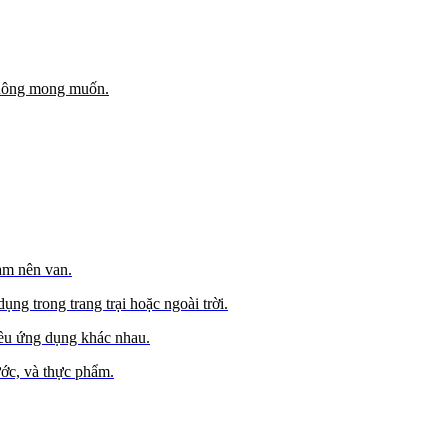
 không mong muốn.
àm nên van.
ng trong trang trại hoặc ngoài trời.
iều ứng dụng khác nhau.
ước, và thực phẩm.