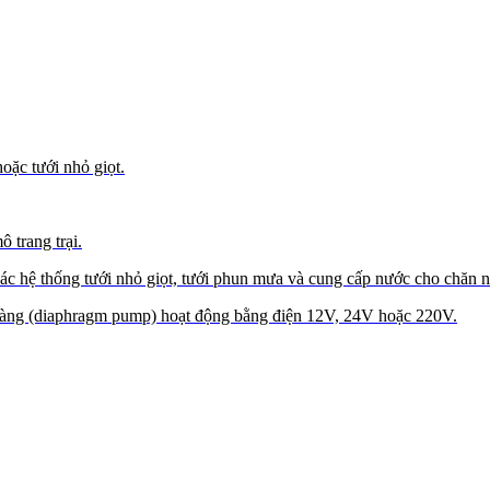
ặc tưới nhỏ giọt.
 trang trại.
các hệ thống tưới nhỏ giọt, tưới phun mưa và cung cấp nước cho chăn n
m màng (diaphragm pump) hoạt động bằng điện 12V, 24V hoặc 220V.