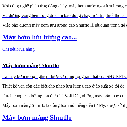
Với công nghệ phản ứng dòng chảy, máy bơm nước ngọt lưu lượng c
Và đường vòng bên trong để đảm bảo dòng chảy trơn tru, tuổi thọ cao
Việc bảo dưỡng máy bơm lưu lượng cao Shurflo là rất quan trọng để 
Máy bơm lưu lượng cao...
Chi tiết
Mua hàng
Máy bơm màng Shurflo
Là máy bơm nông nghiệp được sử dụng rộng rãi nhất của SHURFLO. K
Thiết kế van côn đặc biệt cho phép lưu lượng cao ở áp suất xả tối đ
Được cung cấp bởi nguồn điện 12 Volt DC, những máy bơm này cung cấ
Máy bơm màng Shurflo là dòng bơm nổi tiếng đến từ Mỹ, được sử dụn
Máy bơm màng Shurflo