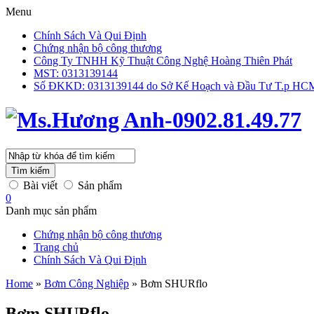
Menu
Chính Sách Và Qui Định
Chứng nhận bộ công thương
Công Ty TNHH Kỹ Thuật Công Nghệ Hoàng Thiên Phát
MST: 0313139144
Số ĐKKD: 0313139144 do Sở Kế Hoạch và Đầu Tư T.p HCM 
Tìm kiếm
Bài viết
Sản phẩm
0
Danh mục sản phẩm
Chứng nhận bộ công thương
Trang chủ
Chính Sách Và Qui Định
Home
»
Bơm Công Nghiệp
»
Bơm SHURflo
Bơm SHURflo