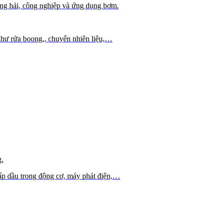
ng hải, công nghiệp và ứng dụng bơm.
hư rửa boong,, chuyển nhiên liệu,…
g.
cấp dầu trong động cơ, máy phát điện,…