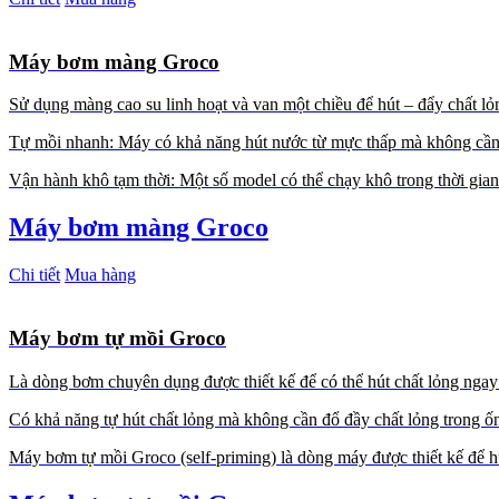
Máy bơm màng Groco
Sử dụng màng cao su linh hoạt và van một chiều để hút – đẩy chất lỏ
Tự mồi nhanh: Máy có khả năng hút nước từ mực thấp mà không cần
Vận hành khô tạm thời: Một số model có thể chạy khô trong thời gi
Máy bơm màng Groco
Chi tiết
Mua hàng
Máy bơm tự mồi Groco
Là dòng bơm chuyên dụng được thiết kế để có thể hút chất lỏng ngay 
Có khả năng tự hút chất lỏng mà không cần đổ đầy chất lỏng trong ốn
Máy bơm tự mồi Groco (self-priming) là dòng máy được thiết kế để h