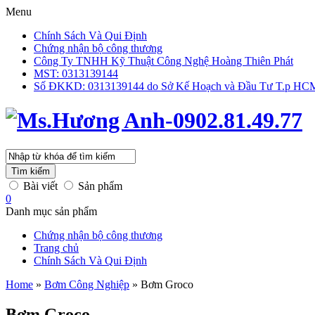
Menu
Chính Sách Và Qui Định
Chứng nhận bộ công thương
Công Ty TNHH Kỹ Thuật Công Nghệ Hoàng Thiên Phát
MST: 0313139144
Số ĐKKD: 0313139144 do Sở Kế Hoạch và Đầu Tư T.p HCM 
Tìm kiếm
Bài viết
Sản phẩm
0
Danh mục sản phẩm
Chứng nhận bộ công thương
Trang chủ
Chính Sách Và Qui Định
Home
»
Bơm Công Nghiệp
»
Bơm Groco
Bơm Groco