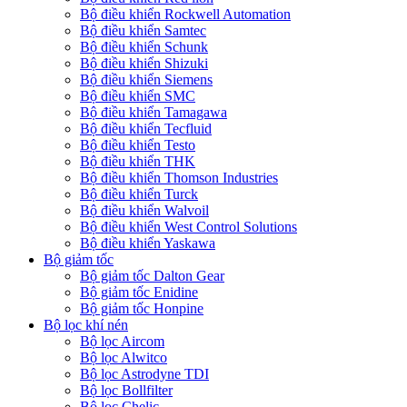
Bộ điều khiển Rockwell Automation
Bộ điều khiển Samtec
Bộ điều khiển Schunk
Bộ điều khiển Shizuki
Bộ điều khiển Siemens
Bộ điều khiển SMC
Bộ điều khiển Tamagawa
Bộ điều khiển Tecfluid
Bộ điều khiển Testo
Bộ điều khiển THK
Bộ điều khiển Thomson Industries
Bộ điều khiển Turck
Bộ điều khiển Walvoil
Bộ điều khiển West Control Solutions
Bộ điều khiển Yaskawa
Bộ giảm tốc
Bộ giảm tốc Dalton Gear
Bộ giảm tốc Enidine
Bộ giảm tốc Honpine
Bộ lọc khí nén
Bộ lọc Aircom
Bộ lọc Alwitco
Bộ lọc Astrodyne TDI
Bộ lọc Bollfilter
Bộ lọc Chelic