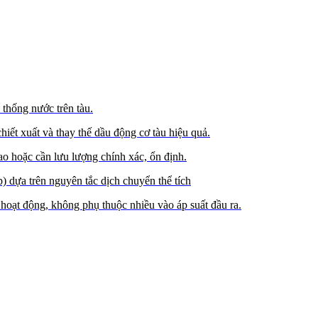
 thống nước trên tàu.
ết xuất và thay thế dầu động cơ tàu hiệu quả.
o hoặc cần lưu lượng chính xác, ổn định.
 dựa trên nguyên tắc dịch chuyển thể tích
hoạt động, không phụ thuộc nhiều vào áp suất đầu ra.