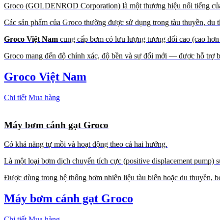
Groco (GOLDENROD Corporation) là một thương hiệu nổi tiếng của M
Các sản phẩm của Groco thường được sử dụng trong tàu thuyền, du thu
Groco Việt Nam
cung cấp bơm có lưu lượng tương đối cao (cao hơn
Groco mang đến độ chính xác, độ bền và sự đổi mới — được hỗ trợ b
Groco Việt Nam
Chi tiết
Mua hàng
Máy bơm cánh gạt Groco
Có khả năng tự mồi và hoạt động theo cả hai hướng.
Là một loại bơm dịch chuyển tích cực (positive displacement pump) 
Được dùng trong hệ thống bơm nhiên liệu tàu biển hoặc du thuyền, bơ
Máy bơm cánh gạt Groco
Chi tiết
Mua hàng