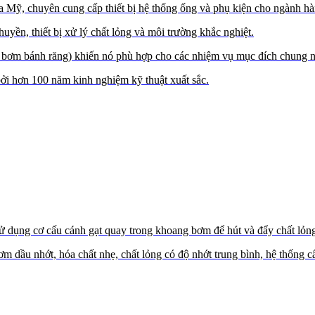
ỹ, chuyên cung cấp thiết bị hệ thống ống và phụ kiện cho ngành hà
yền, thiết bị xử lý chất lỏng và môi trường khắc nghiệt.
 bơm bánh răng) khiến nó phù hợp cho các nhiệm vụ mục đích chung n
ởi hơn 100 năm kinh nghiệm kỹ thuật xuất sắc.
sử dụng cơ cấu cánh gạt quay trong khoang bơm để hút và đẩy chất lỏn
m dầu nhớt, hóa chất nhẹ, chất lỏng có độ nhớt trung bình, hệ thống 