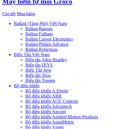
Máy bơm tự mồi Groco
Chi tiết
Mua hàng
Ballast (Tăng Phô) Việt Nam
Ballast Baesun
Ballast Fulham
Ballast Larson Electronics
Ballast Philips Advance
Ballast Robertson
Biến Tần Việt Nam
Biến tần Allen Bradley
Biến tần IXYS
Biến Tần Sew
Biến tần Teco
Biến tần Tengen
Bộ điều khiển
Bộ điều khiển A.Eberle
Bộ điều khiển ABB
Bộ điều khiển ACE Controls
Bộ điều khiển Advantech
Bộ điều khiển Aircom
Bộ điều khiển Applied Motion Products
Bộ điều khiển AquaMetrix
Bộ điều khiển Asutec