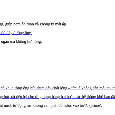
ng, giúp bơm ổn định và không bị mất áp.
 đổ đầy đường ống.
an ngắn mà không hư hỏng.
cả khi đường ống hút chưa đầy chất lỏng – tức là không cần mồi tay t
g hút, rất tiện lợi cho ứng dụng hàng hải hoặc các hệ thống khô ban đầ
út nước tự động mà không cần phải đổ nước vào trước (prime).