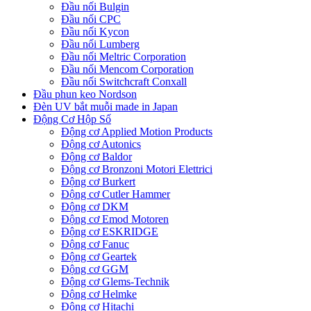
Đầu nối Bulgin
Đầu nối CPC
Đầu nối Kycon
Đầu nối Lumberg
Đầu nối Meltric Corporation
Đầu nối Mencom Corporation
Đầu nối Switchcraft Conxall
Đầu phun keo Nordson
Đèn UV bắt muỗi made in Japan
Động Cơ Hộp Số
Động cơ Applied Motion Products
Động cơ Autonics
Động cơ Baldor
Động cơ Bronzoni Motori Elettrici
Động cơ Burkert
Động cơ Cutler Hammer
Động cơ DKM
Động cơ Emod Motoren
Động cơ ESKRIDGE
Động cơ Fanuc
Động cơ Geartek
Động cơ GGM
Động cơ Glems-Technik
Động cơ Helmke
Động cơ Hitachi