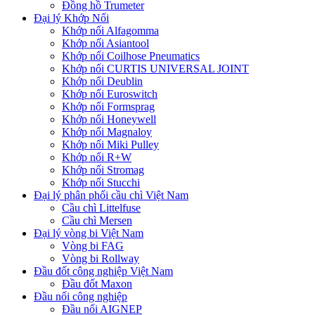
Đồng hồ Trumeter
Đại lý Khớp Nối
Khớp nối Alfagomma
Khớp nối Asiantool
Khớp nối Coilhose Pneumatics
Khớp nối CURTIS UNIVERSAL JOINT
Khớp nối Deublin
Khớp nối Euroswitch
Khớp nối Formsprag
Khớp nối Honeywell
Khớp nối Magnaloy
Khớp nối Miki Pulley
Khớp nối R+W
Khớp nối Stromag
Khớp nối Stucchi
Đại lý phân phối cầu chì Việt Nam
Cầu chì Littelfuse
Cầu chì Mersen
Đại lý vòng bi Việt Nam
Vòng bi FAG
Vòng bi Rollway
Đầu đốt công nghiệp Việt Nam
Đầu đốt Maxon
Đầu nối công nghiệp
Đầu nối AIGNEP