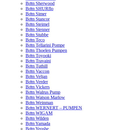
Bơm Sherwood
Bơm SHURflo
Bơm Simer
Bơm Stancor
Bơm Steimel
Bơm Stenner
Bơm Stubbe
Bơm Teco
Bơm Tellarini Pompe
Bơm Thoelen Pumpen
Bơm Toyooki
Bơm Travaini
Bơm Tuthill
Bơm Vaccon
Bơm Veljan
Bơm Verder
Bơm Vickers
Bơm Walrus Pump
Bơm Watson Marlow
Bơm Weinman
Bơm WERNERT – PUMPEN
Bơm WIGAM
Bơm Wilden
Bơm Yamada
Bơm Yeoshe