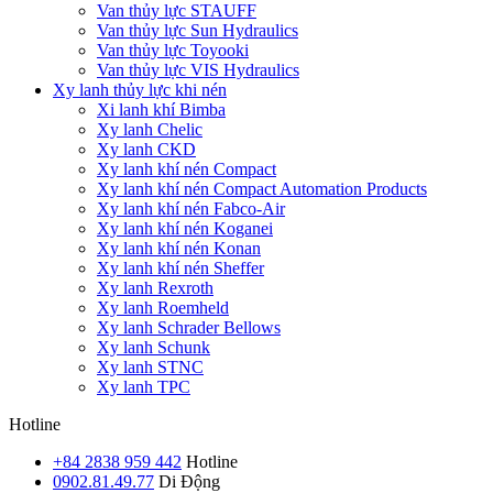
Van thủy lực STAUFF
Van thủy lực Sun Hydraulics
Van thủy lực Toyooki
Van thủy lực VIS Hydraulics
Xy lanh thủy lực khi nén
Xi lanh khí Bimba
Xy lanh Chelic
Xy lanh CKD
Xy lanh khí nén Compact
Xy lanh khí nén Compact Automation Products
Xy lanh khí nén Fabco-Air
Xy lanh khí nén Koganei
Xy lanh khí nén Konan
Xy lanh khí nén Sheffer
Xy lanh Rexroth
Xy lanh Roemheld
Xy lanh Schrader Bellows
Xy lanh Schunk
Xy lanh STNC
Xy lanh TPC
Hotline
+84 2838 959 442
Hotline
0902.81.49.77
Di Động