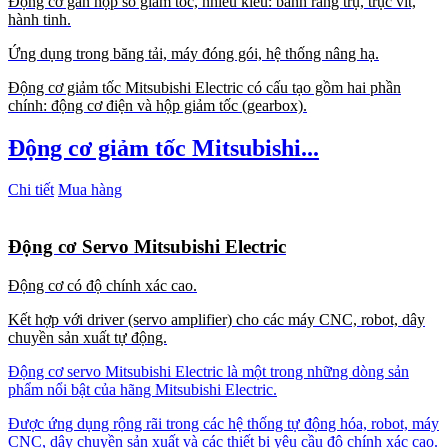
Động cơ gắn hộp số giảm tốc, nhiều kiểu: bánh răng trụ, trục vít,
hành tinh.
Ứng dụng trong băng tải, máy đóng gói, hệ thống nâng hạ.
Động cơ giảm tốc Mitsubishi Electric có cấu tạo gồm hai phần
chính: động cơ điện và hộp giảm tốc (gearbox).
Động cơ giảm tốc Mitsubishi...
Chi tiết
Mua hàng
Động cơ Servo Mitsubishi Electric
Động cơ có độ chính xác cao.
Kết hợp với driver (servo amplifier) cho các máy CNC, robot, dây
chuyền sản xuất tự động.
Động cơ servo Mitsubishi Electric là một trong những dòng sản
phẩm nổi bật của hãng Mitsubishi Electric.
Được ứng dụng rộng rãi trong các hệ thống tự động hóa, robot, máy
CNC, dây chuyền sản xuất và các thiết bị yêu cầu độ chính xác cao.