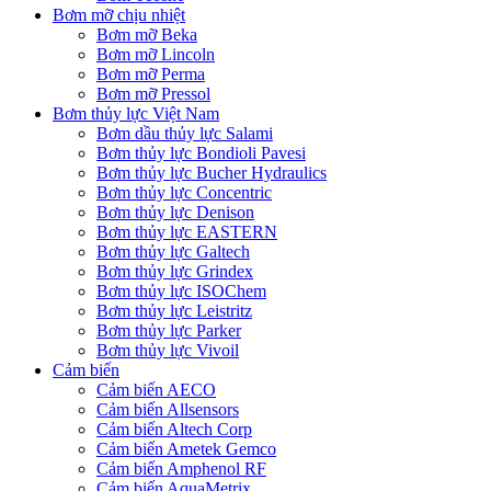
Bơm mỡ chịu nhiệt
Bơm mỡ Beka
Bơm mỡ Lincoln
Bơm mỡ Perma
Bơm mỡ Pressol
Bơm thủy lực Việt Nam
Bơm dầu thủy lực Salami
Bơm thủy lực Bondioli Pavesi
Bơm thủy lực Bucher Hydraulics
Bơm thủy lực Concentric
Bơm thủy lực Denison
Bơm thủy lực EASTERN
Bơm thủy lực Galtech
Bơm thủy lực Grindex
Bơm thủy lực ISOChem
Bơm thủy lực Leistritz
Bơm thủy lực Parker
Bơm thủy lực Vivoil
Cảm biến
Cảm biến AECO
Cảm biến Allsensors
Cảm biến Altech Corp
Cảm biến Ametek Gemco
Cảm biến Amphenol RF
Cảm biến AquaMetrix