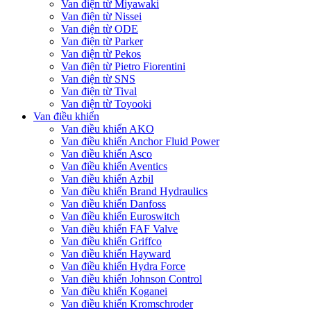
Van điện từ Miyawaki
Van điện từ Nissei
Van điện từ ODE
Van điện từ Parker
Van điện từ Pekos
Van điện từ Pietro Fiorentini
Van điện từ SNS
Van điện từ Tival
Van điện từ Toyooki
Van điều khiển
Van điều khiển AKO
Van điều khiển Anchor Fluid Power
Van điều khiển Asco
Van điều khiển Aventics
Van điều khiển Azbil
Van điều khiển Brand Hydraulics
Van điều khiển Danfoss
Van điều khiển Euroswitch
Van điều khiển FAF Valve
Van điều khiển Griffco
Van điều khiển Hayward
Van điều khiển Hydra Force
Van điều khiển Johnson Control
Van điều khiển Koganei
Van điều khiển Kromschroder