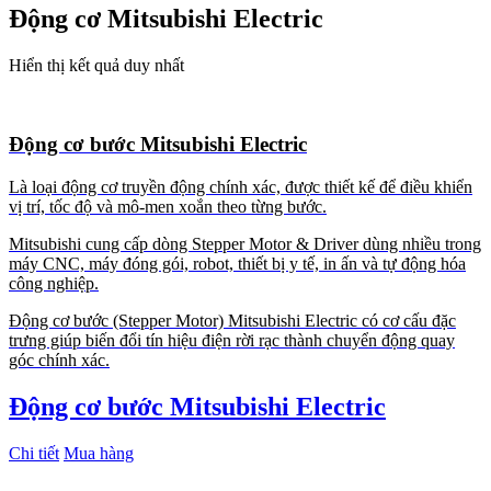
Động cơ Mitsubishi Electric
Hiển thị kết quả duy nhất
Động cơ bước Mitsubishi Electric
Là loại động cơ truyền động chính xác, được thiết kế để điều khiển
vị trí, tốc độ và mô-men xoắn theo từng bước.
Mitsubishi cung cấp dòng Stepper Motor & Driver dùng nhiều trong
máy CNC, máy đóng gói, robot, thiết bị y tế, in ấn và tự động hóa
công nghiệp.
Động cơ bước (Stepper Motor) Mitsubishi Electric có cơ cấu đặc
trưng giúp biến đổi tín hiệu điện rời rạc thành chuyển động quay
góc chính xác.
Động cơ bước Mitsubishi Electric
Chi tiết
Mua hàng