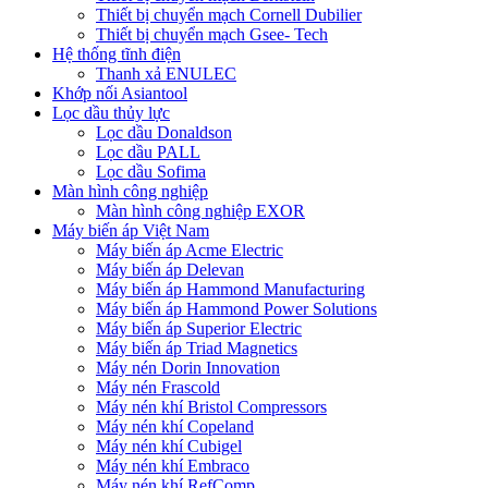
Thiết bị chuyển mạch Cornell Dubilier
Thiết bị chuyển mạch Gsee- Tech
Hệ thống tĩnh điện
Thanh xả ENULEC
Khớp nối Asiantool
Lọc dầu thủy lực
Lọc dầu Donaldson
Lọc dầu PALL
Lọc dầu Sofima
Màn hình công nghiệp
Màn hình công nghiệp EXOR
Máy biến áp Việt Nam
Máy biến áp Acme Electric
Máy biến áp Delevan
Máy biến áp Hammond Manufacturing
Máy biến áp Hammond Power Solutions
Máy biến áp Superior Electric
Máy biến áp Triad Magnetics
Máy nén Dorin Innovation
Máy nén Frascold
Máy nén khí Bristol Compressors
Máy nén khí Copeland
Máy nén khí Cubigel
Máy nén khí Embraco
Máy nén khí RefComp