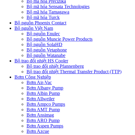
Bộ mã hóa Precizika
Bộ mã hóa Sensata Technologies
Bộ mã hóa Tamagawa
Bộ mã hóa Turck
Bộ nguồn Phoenix Contact
Bộ nguồn Việt Nam
Bộ nguồn Enulec
Bộ nguồn Muncie Power Products
Bộ nguồn SolaHD
Bộ nguồn Vetaphone
Bộ nguồn Watanabe
Bộ trao đổi nhiệt HS Cooler
Bộ trao đổi nhiệt Pfannenberg
Bộ trao đổi nhiệt Thermal Transfer Product (TTP)
Bơm Công Nghiệp
Bơm Air-Vac
Bơm Albany Pump
Bơm Albin Pump
Bơm Allweiler
Bơm Ampco Pumps
Bơm AMT Pump
Bơm Ansimag
Bơm ARO Pump
Bơm Aspen Pumps
Bơm Azcue