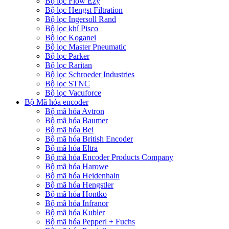
Bộ lọc Flow Ezy
Bộ lọc Hengst Filtration
Bộ lọc Ingersoll Rand
Bộ lọc khí Pisco
Bộ lọc Koganei
Bộ lọc Master Pneumatic
Bộ lọc Parker
Bộ lọc Raritan
Bộ lọc Schroeder Industries
Bộ lọc STNC
Bộ lọc Vacuforce
Bộ Mã hóa encoder
Bộ mã hóa Avtron
Bộ mã hóa Baumer
Bộ mã hóa Bei
Bộ mã hóa British Encoder
Bộ mã hóa Eltra
Bộ mã hóa Encoder Products Company
Bộ mã hóa Harowe
Bộ mã hóa Heidenhain
Bộ mã hóa Hengstler
Bộ mã hóa Hontko
Bộ mã hóa Infranor
Bộ mã hóa Kubler
Bộ mã hóa Pepperl + Fuchs