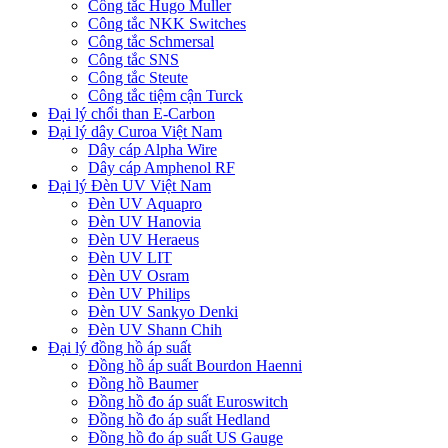
Công tắc Hugo Muller
Công tắc NKK Switches
Công tắc Schmersal
Công tắc SNS
Công tắc Steute
Công tắc tiệm cận Turck
Đại lý chổi than E-Carbon
Đại lý dây Curoa Việt Nam
Dây cáp Alpha Wire
Dây cáp Amphenol RF
Đại lý Đèn UV Việt Nam
Đèn UV Aquapro
Đèn UV Hanovia
Đèn UV Heraeus
Đèn UV LIT
Đèn UV Osram
Đèn UV Philips
Đèn UV Sankyo Denki
Đèn UV Shann Chih
Đại lý đồng hồ áp suất
Đồng hồ áp suất Bourdon Haenni
Đồng hồ Baumer
Đồng hồ đo áp suất Euroswitch
Đồng hồ đo áp suất Hedland
Đồng hồ đo áp suất US Gauge