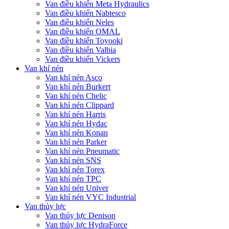
Van điều khiển Meta Hydraulics
Van điều khiển Nabtesco
Van điều khiển Neles
Van điều khiển OMAL
Van điều khiển Toyooki
Van điều khiển Valbia
Van điều khiển Vickers
Van khí nén
Van khí nén Asco
Van khí nén Burkert
Van khí nén Chelic
Van khí nén Clippard
Van khí nén Harris
Van khí nén Hydac
Van khí nén Konan
Van khí nén Parker
Van khí nén Pneumatic
Van khí nén SNS
Van khí nén Torex
Van khí nén TPC
Van khí nén Univer
Van khí nén VYC Industrial
Van thủy lực
Van thủy lực Denison
Van thủy lực HydraForce