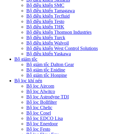
Bộ điều khiển SMC
Bộ điều khiển Tamagawa
Bộ điều khiển Tecfluid
Bộ điều khiển Testo
Bộ điều khiển THK
Bộ điều khiển Thomson Industries
Bộ điều khiển Turck
Bộ điều khiển Walvoil
Bộ điều khiển West Control Solutions
Bộ điều khiển Yaskawa
Bộ giảm tốc
Bộ giảm tốc Dalton Gear
Bộ giảm tốc Enidine
Bộ giảm tốc Honpine
Bộ lọc khí nén
Bộ lọc Aircom
Bộ lọc Alwitco
Bộ lọc Astrodyne TDI
Bộ lọc Bollfilter
Bộ lọc Chelic
Bộ lọc Cosel
Bộ lọc EDCO Lisa
Bộ lọc Enerdoor
Bộ lọc Festo