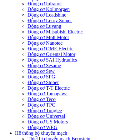
Động cơ Infranor
Động cơ Kollmorgen
Động cơ Leadshine
Động cơ Leroy Somer
Động cơ Luyang
Động cơ Mitsubishi Electric
Động cơ Moll-Motor
Động cơ Nanotec
Động cơ OME Electric
Động cơ Oriental Motor
Động cơ SAI Hydraulics
Động cơ Sesame
Động cơ Sew
Động cơ SPG
Động cơ Stober
Động cơ T-T Electric
Động cơ Tamagawa
Động cơ Teco
Động cơ TPC
Động cơ Tunglee
Động cơ Universal
Động cơ US Motors
Động cơ WEG
Hệ thống bộ chuyển mạch
Thiết bị chuyển mạch Bernstein