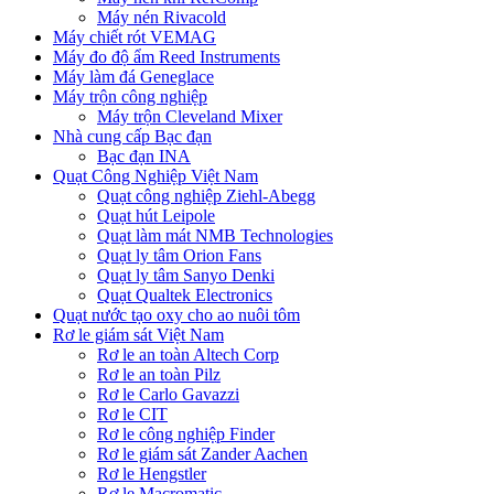
Máy nén Rivacold
Máy chiết rót VEMAG
Máy đo độ ẩm Reed Instruments
Máy làm đá Geneglace
Máy trộn công nghiệp
Máy trộn Cleveland Mixer
Nhà cung cấp Bạc đạn
Bạc đạn INA
Quạt Công Nghiệp Việt Nam
Quạt công nghiệp Ziehl-Abegg
Quạt hút Leipole
Quạt làm mát NMB Technologies
Quạt ly tâm Orion Fans
Quạt ly tâm Sanyo Denki
Quạt Qualtek Electronics
Quạt nước tạo oxy cho ao nuôi tôm
Rơ le giám sát Việt Nam
Rơ le an toàn Altech Corp
Rơ le an toàn Pilz
Rơ le Carlo Gavazzi
Rơ le CIT
Rơ le công nghiệp Finder
Rơ le giám sát Zander Aachen
Rơ le Hengstler
Rơ le Macromatic