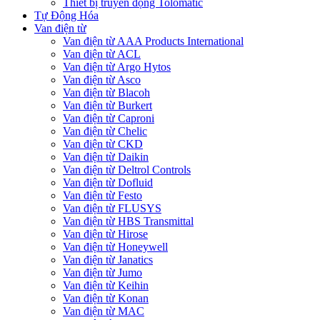
Thiết bị truyền động Tolomatic
Tự Động Hóa
Van điện từ
Van điện từ AAA Products International
Van điện từ ACL
Van điện từ Argo Hytos
Van điện từ Asco
Van điện từ Blacoh
Van điện từ Burkert
Van điện từ Caproni
Van điện từ Chelic
Van điện từ CKD
Van điện từ Daikin
Van điện từ Deltrol Controls
Van điện từ Dofluid
Van điện từ Festo
Van điện từ FLUSYS
Van điện từ HBS Transmittal
Van điện từ Hirose
Van điện từ Honeywell
Van điện từ Janatics
Van điện từ Jumo
Van điện từ Keihin
Van điện từ Konan
Van điện từ MAC