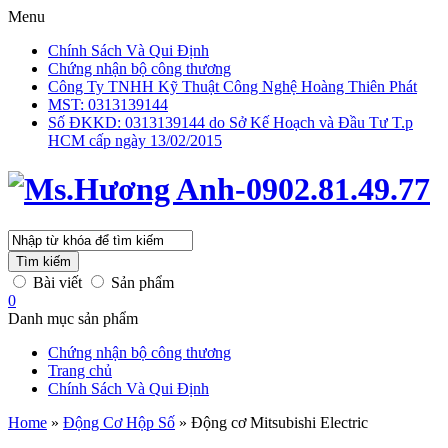
Menu
Chính Sách Và Qui Định
Chứng nhận bộ công thương
Công Ty TNHH Kỹ Thuật Công Nghệ Hoàng Thiên Phát
MST: 0313139144
Số ĐKKD: 0313139144 do Sở Kế Hoạch và Đầu Tư T.p
HCM cấp ngày 13/02/2015
Tìm kiếm
Bài viết
Sản phẩm
0
Danh mục sản phẩm
Chứng nhận bộ công thương
Trang chủ
Chính Sách Và Qui Định
Home
»
Động Cơ Hộp Số
»
Động cơ Mitsubishi Electric