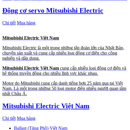
Động cơ servo Mitsubishi Electric
Chi tiết
Mua hàng
Mitsubishi Electric Việt Nam
Mitsubishi Electric là một trong những tập đoàn lớn của Nhật Bản,
chuyên sản xuất và cung cấp nhiều loại động cơ điện cho công
nghiệp và dân dụng.
Mitsubishi Electric Việt Nam
cung cấp nhiều loại động cơ điện và
hệ thống truyền động cho nhiều lĩnh vực khác nhau.
Motor do Mitsubishi cung cấp danh tiếng hơn 25 năm qua tại Việt
Nam. Là một trong những 50 loại motor điện nhiều người quan tâm
nhất Châu Á.
Mitsubishi Electric Việt Nam
Chi tiết
Mua hàng
Ballast (Tăng Phô) Việt Nam