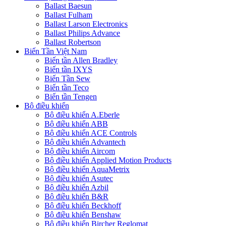
Ballast Baesun
Ballast Fulham
Ballast Larson Electronics
Ballast Philips Advance
Ballast Robertson
Biến Tần Việt Nam
Biến tần Allen Bradley
Biến tần IXYS
Biến Tần Sew
Biến tần Teco
Biến tần Tengen
Bộ điều khiển
Bộ điều khiển A.Eberle
Bộ điều khiển ABB
Bộ điều khiển ACE Controls
Bộ điều khiển Advantech
Bộ điều khiển Aircom
Bộ điều khiển Applied Motion Products
Bộ điều khiển AquaMetrix
Bộ điều khiển Asutec
Bộ điều khiển Azbil
Bộ điều khiển B&R
Bộ điều khiển Beckhoff
Bộ điều khiển Benshaw
Bộ điều khiển Bircher Reglomat