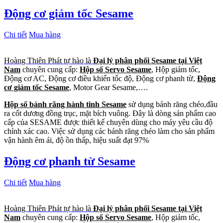
Động cơ giảm tốc Sesame
Chi tiết
Mua hàng
Hoàng Thiên Phát tự hào là
Đại lý phân phối Sesame tại Việt
Nam
chuyên cung cấp:
Hộp số Servo Sesame
, Hộp giảm tốc,
Động cơ AC, Động cơ điều khiển tốc độ, Động cơ phanh từ,
Động
cơ giảm tốc Sesame
, Motor Gear Sesame,….
Hộp số bánh răng hành tinh Sesame
sử dụng bánh răng chéo,đầu
ra cốt dương đồng trục, mặt bích vuông. Đây là dòng sản phẩm cao
cấp của SESAME được thiết kế chuyên dùng cho máy yêu cầu độ
chính xác cao. Việc sử dụng các bánh răng chéo làm cho sản phẩm
vận hành êm ái, độ ồn thấp, hiệu suất đạt 97%
Động cơ phanh từ Sesame
Chi tiết
Mua hàng
Hoàng Thiên Phát tự hào là
Đại lý phân phối Sesame tại Việt
Nam
chuyên cung cấp:
Hộp số Servo Sesame
, Hộp giảm tốc,