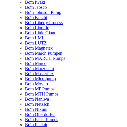
Bơm Iwaki
Bơm Jabsco
Bơm Johnson Pump
Bơm Kracht
Bơm Liberty Process
Bơm Liquiflo
Bơm Little Giant
Bơm LMI
Bơm LUTZ
Bơm Magnatex
Bơm March Pumpen
Bơm MARCH Pumps
Bơm Marco
Bơm Marzocchi
Bơm Masterflex
Bơm Micropump
Bơm Moyno
Bơm MP Pumps
Bơm MTH Pumps
Bơm Naniwa
Bơm Netzsch
Bơm Nikuni
Bơm Oberdorfer
Bơm Pacer Pumps
Bơm Pentair