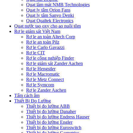
Quạt làm mát NMB Technologies
Quạt ly tâm Orion Fans
Quạt ly tâm Sanyo Denki
Quạt Qualtek Electronics
Quạt nước tạo oxy cho ao nuôi tôm
Rơ le giám sát Việt Nam
Rơ le an toàn Altech Corp
Rơ le an toàn Pilz
Rơ le Carlo Gavazzi
Rơ le CIT
Rơ le công nghiệp Finder
Rơ le giám sát Zander Aachen
Rơ le Hengstler
Rơ le Macromatic
Rơ le Metz Connect
Rơ le Symcom
Rơ le Zander Aachen
Tấm cách âm
Thiết Bị Đo Lường
Thiết bị đo lường ABB
Thiết bị đo lường Danaher
Thiết bị đo lường Endress Hauser
Thiết bị đo lường Engler
Thiết bị đo lường Euroswitch
Thiết bị đo lường Gometrics