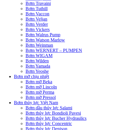
Bơm Travaini
Bơm Tuthill
Bơm Vaccon
Bơm Veljan
Bơm Verder
Bơm Vickers
Bơm Walrus Pump
Bơm Watson Marlow
Bơm Weinman
Bơm WERNERT – PUMPEN
Bơm WIGAM
Bơm Wilden
Bơm Yamada
Bơm Yeoshe
Bơm mỡ chịu nhiệt
Bơm mỡ Beka
Bơm mỡ Lincoln
Bơm mỡ Perma
Bơm mỡ Pressol
Bơm thủy lực Việt Nam
Bơm dầu thủy lực Salami
Bơm thủy lực Bondioli Pavesi
Bơm thủy lực Bucher Hydraulics
Bơm thủy lực Concentric
Bơm thủy lực Denison