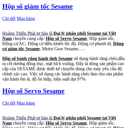
Hộp số giảm tốc Sesame
Chi tiết
Mua hàng
Hoàng Thiên Phát tự hào là
Đại lý phân phối Sesame tại Việt
Nam
chuyên cung cấp:
Hộp số Servo Sesame
, Hộp giảm tốc,
Động cơ AC, Động cơ điều khiển tốc độ, Động cơ phanh từ,
Động
cơ giảm tốc Sesame
, Motor Gear Sesame,….
Hộp số bánh răng hành tinh Sesame
sử dụng bánh răng chéo,đầu
ra cốt dương đồng trục, mặt bích vuông. Đây là dòng sản phẩm cao
cấp của SESAME được thiết kế chuyên dùng cho máy yêu cầu độ
chính xác cao. Việc sử dụng các bánh răng chéo làm cho sản phẩm
vận hành êm ái, độ ồn thấp, hiệu suất đạt 97%
Hộp số Servo Sesame
Chi tiết
Mua hàng
Hoàng Thiên Phát tự hào là
Đại lý phân phối Sesame tại Việt
Nam
chuyên cung cấp:
Hộp số Servo Sesame
, Hộp giảm tốc,