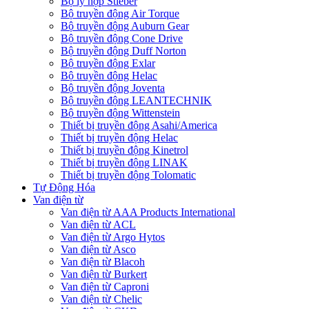
Bộ ly hợp Stieber
Bộ truyền động Air Torque
Bộ truyền động Auburn Gear
Bộ truyền động Cone Drive
Bộ truyền động Duff Norton
Bộ truyền động Exlar
Bộ truyền động Helac
Bộ truyền động Joventa
Bộ truyền động LEANTECHNIK
Bộ truyền động Wittenstein
Thiết bị truyền động Asahi/America
Thiết bị truyền động Helac
Thiết bị truyền động Kinetrol
Thiết bị truyền động LINAK
Thiết bị truyền động Tolomatic
Tự Động Hóa
Van điện từ
Van điện từ AAA Products International
Van điện từ ACL
Van điện từ Argo Hytos
Van điện từ Asco
Van điện từ Blacoh
Van điện từ Burkert
Van điện từ Caproni
Van điện từ Chelic