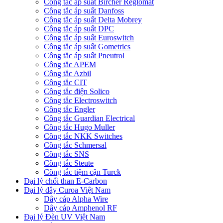
Công tắc áp suất Bircher Reglomat
Công tắc áp suất Danfoss
Công tắc áp suất Delta Mobrey
Công tắc áp suất DPC
Công tắc áp suất Euroswitch
Công tắc áp suất Gometrics
Công tắc áp suất Pneutrol
Công tắc APEM
Công tắc Azbil
Công tắc CIT
Công tắc điện Solico
Công tắc Electroswitch
Công tắc Engler
Công tắc Guardian Electrical
Công tắc Hugo Muller
Công tắc NKK Switches
Công tắc Schmersal
Công tắc SNS
Công tắc Steute
Công tắc tiệm cận Turck
Đại lý chổi than E-Carbon
Đại lý dây Curoa Việt Nam
Dây cáp Alpha Wire
Dây cáp Amphenol RF
Đại lý Đèn UV Việt Nam