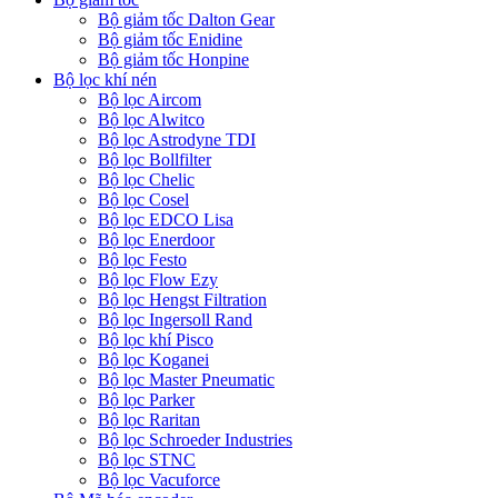
Bộ giảm tốc Dalton Gear
Bộ giảm tốc Enidine
Bộ giảm tốc Honpine
Bộ lọc khí nén
Bộ lọc Aircom
Bộ lọc Alwitco
Bộ lọc Astrodyne TDI
Bộ lọc Bollfilter
Bộ lọc Chelic
Bộ lọc Cosel
Bộ lọc EDCO Lisa
Bộ lọc Enerdoor
Bộ lọc Festo
Bộ lọc Flow Ezy
Bộ lọc Hengst Filtration
Bộ lọc Ingersoll Rand
Bộ lọc khí Pisco
Bộ lọc Koganei
Bộ lọc Master Pneumatic
Bộ lọc Parker
Bộ lọc Raritan
Bộ lọc Schroeder Industries
Bộ lọc STNC
Bộ lọc Vacuforce