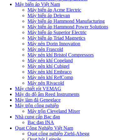
Máy biến áp Việt Nam
Máy biến áp Acme Electric
Máy biến áp Delevan
Máy biến áp Hammond Manufacturing
Máy biến áp Hammond Power Solutions
Máy biến áp Superior Electric
Máy biến áp Triad Magnetics
Máy nén Dorin Innovation
Máy nén Frascold
Máy nén khí Bristol Compressors
Máy nén khí Copeland
Máy nén khí Cubigel
Máy nén khí Embraco
Máy nén khí RefComp
Máy nén Rivacold
Máy chiết rót VEMAG
Máy đo độ ẩm Reed Instruments
Máy làm đá Geneglace
Máy trộn công nghiệp
Máy trộn Cleveland Mixer
Nhà cung cấp Bạc đạn
Bạc đạn INA
Quạt Công Nghiệp Việt Nam
Quạt công nghiệp Ziehl-Abegg
Quạt hút Leipole