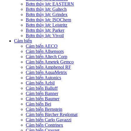
Bơm thủy lực EASTERN
Bơm thủy lực Galtech
Bơm thủy lực Grindex
Bơm thủy lực ISOChem
Bơm thủy lực Leistritz
Bơm thủy lực Parker
Bơm thủy lực Vivoil
Cảm biến
Cảm biến AECO
Cảm biến Allsensors
Cảm biến Altech Corp
Cảm biến Ametek Gemco
Cảm biến Amphenol RF
Cảm biến AquaMetrix
Cảm biến Autonics
Cảm biến Azbil
Cảm biến Balluff
Cảm biến Banner
Cảm biến Baumer
Cảm biến Bei
Cảm biến Bernstein
Cảm biến Bircher Reglomat
Cảm biến Carlo Gavazzi
Cảm biến Contrinex
Cảm biến Crouzet