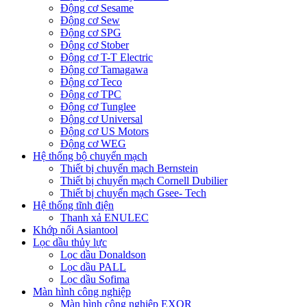
Động cơ Sesame
Động cơ Sew
Động cơ SPG
Động cơ Stober
Động cơ T-T Electric
Động cơ Tamagawa
Động cơ Teco
Động cơ TPC
Động cơ Tunglee
Động cơ Universal
Động cơ US Motors
Động cơ WEG
Hệ thống bộ chuyển mạch
Thiết bị chuyển mạch Bernstein
Thiết bị chuyển mạch Cornell Dubilier
Thiết bị chuyển mạch Gsee- Tech
Hệ thống tĩnh điện
Thanh xả ENULEC
Khớp nối Asiantool
Lọc dầu thủy lực
Lọc dầu Donaldson
Lọc dầu PALL
Lọc dầu Sofima
Màn hình công nghiệp
Màn hình công nghiệp EXOR