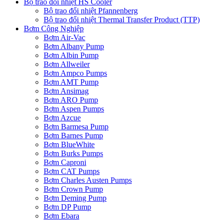
Bộ trao đổi nhiệt HS Cooler
Bộ trao đổi nhiệt Pfannenberg
Bộ trao đổi nhiệt Thermal Transfer Product (TTP)
Bơm Công Nghiệp
Bơm Air-Vac
Bơm Albany Pump
Bơm Albin Pump
Bơm Allweiler
Bơm Ampco Pumps
Bơm AMT Pump
Bơm Ansimag
Bơm ARO Pump
Bơm Aspen Pumps
Bơm Azcue
Bơm Barmesa Pump
Bơm Barnes Pump
Bơm BlueWhite
Bơm Burks Pumps
Bơm Caproni
Bơm CAT Pumps
Bơm Charles Austen Pumps
Bơm Crown Pump
Bơm Deming Pump
Bơm DP Pump
Bơm Ebara