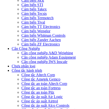
Cảm biến Sick
Cảm biến STI
Cảm biến Takex
Cảm biến Tecsis
Cảm biến Termotech
Cảm biến Tival
Cảm biến TT Electronics
Cảm biến Wenglor
Cảm biến Whitman Controls
Cảm biến Zander Aachen
Cảm biến ZF Electronics
Cân Công Nghiệp
Cân công nghiệp A&D Weighing
Cân công nghiệp Adam Equipment
Cân công nghiệp IWS Inscale
Chưa phân loại
Công tắc hành trình
Công tắc Altech Corp
Công tắc Ametek Gemco
Công tắc an toàn Altech Corp
Công tắc an toàn Fortress
Công tắc an toàn Pilz
Công tắc áp suất Air Logic
Công tắc áp suất Airtrol
Công tắc áp suất Alco Controls