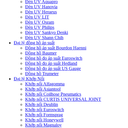
Đèn UV Aquapro
Đèn UV Hanovia
Đèn UV Heraeus
Đèn UV LIT
Đèn UV Osram
Đèn UV Philips
Đèn UV Sankyo Denki
Đèn UV Shann Chih
Đại lý đồng hồ áp suất
Đồng hồ áp suất Bourdon Haenni
Đồng hồ Baumer
Đồng hồ đo áp suất Euroswitch
Đồng hồ đo áp suất Hedland
Đồng hồ đo áp suất US Gauge
Đồng hồ Trumeter
Đại lý Khớp Nối
Khớp nối Alfagomma
Khớp nối Asiantool
Khớp nối Coilhose Pneumatics
Khớp nối CURTIS UNIVERSAL JOINT
Khớp nối Deublin
Khớp nối Euroswitch
Khớp nối Formsprag
Khớp nối Honeywell
Khớp nối Magnaloy