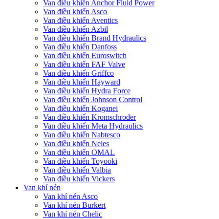
Van điều khiển Anchor Fluid Power
Van điều khiển Asco
Van điều khiển Aventics
Van điều khiển Azbil
Van điều khiển Brand Hydraulics
Van điều khiển Danfoss
Van điều khiển Euroswitch
Van điều khiển FAF Valve
Van điều khiển Griffco
Van điều khiển Hayward
Van điều khiển Hydra Force
Van điều khiển Johnson Control
Van điều khiển Koganei
Van điều khiển Kromschroder
Van điều khiển Meta Hydraulics
Van điều khiển Nabtesco
Van điều khiển Neles
Van điều khiển OMAL
Van điều khiển Toyooki
Van điều khiển Valbia
Van điều khiển Vickers
Van khí nén
Van khí nén Asco
Van khí nén Burkert
Van khí nén Chelic