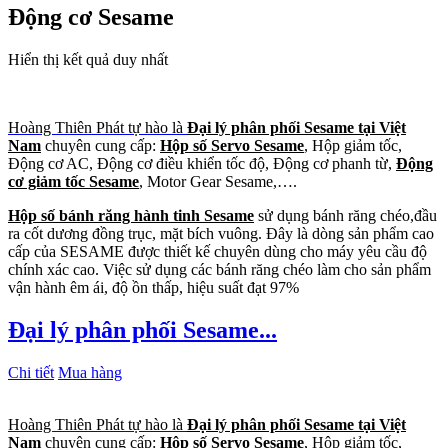
Động cơ Sesame
Hiển thị kết quả duy nhất
Hoàng Thiên Phát tự hào là
Đại lý phân phối Sesame tại Việt
Nam
chuyên cung cấp:
Hộp số Servo Sesame
, Hộp giảm tốc,
Động cơ AC, Động cơ điều khiển tốc độ, Động cơ phanh từ,
Động
cơ giảm tốc Sesame
, Motor Gear Sesame,….
Hộp số bánh răng hành tinh Sesame
sử dụng bánh răng chéo,đầu
ra cốt dương đồng trục, mặt bích vuông. Đây là dòng sản phẩm cao
cấp của SESAME được thiết kế chuyên dùng cho máy yêu cầu độ
chính xác cao. Việc sử dụng các bánh răng chéo làm cho sản phẩm
vận hành êm ái, độ ồn thấp, hiệu suất đạt 97%
Đại lý phân phối Sesame...
Chi tiết
Mua hàng
Hoàng Thiên Phát tự hào là
Đại lý phân phối Sesame tại Việt
Nam
chuyên cung cấp:
Hộp số Servo Sesame
, Hộp giảm tốc,