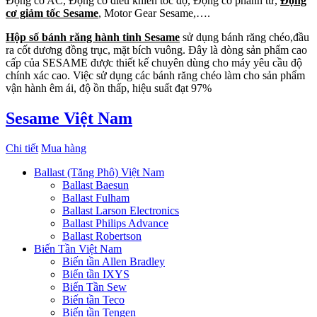
Động cơ AC, Động cơ điều khiển tốc độ, Động cơ phanh từ,
Động
cơ giảm tốc Sesame
, Motor Gear Sesame,….
Hộp số bánh răng hành tinh Sesame
sử dụng bánh răng chéo,đầu
ra cốt dương đồng trục, mặt bích vuông. Đây là dòng sản phẩm cao
cấp của SESAME được thiết kế chuyên dùng cho máy yêu cầu độ
chính xác cao. Việc sử dụng các bánh răng chéo làm cho sản phẩm
vận hành êm ái, độ ồn thấp, hiệu suất đạt 97%
Sesame Việt Nam
Chi tiết
Mua hàng
Ballast (Tăng Phô) Việt Nam
Ballast Baesun
Ballast Fulham
Ballast Larson Electronics
Ballast Philips Advance
Ballast Robertson
Biến Tần Việt Nam
Biến tần Allen Bradley
Biến tần IXYS
Biến Tần Sew
Biến tần Teco
Biến tần Tengen