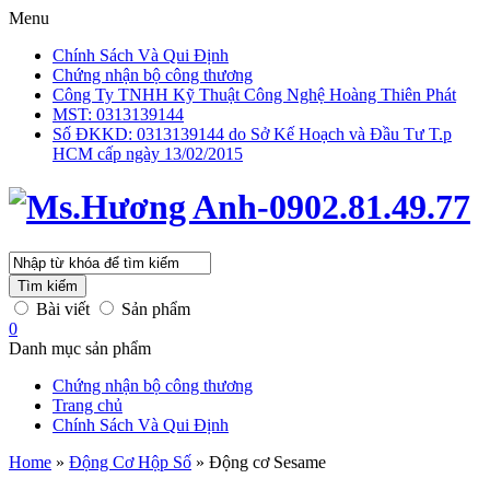
Menu
Chính Sách Và Qui Định
Chứng nhận bộ công thương
Công Ty TNHH Kỹ Thuật Công Nghệ Hoàng Thiên Phát
MST: 0313139144
Số ĐKKD: 0313139144 do Sở Kế Hoạch và Đầu Tư T.p
HCM cấp ngày 13/02/2015
Tìm kiếm
Bài viết
Sản phẩm
0
Danh mục sản phẩm
Chứng nhận bộ công thương
Trang chủ
Chính Sách Và Qui Định
Home
»
Động Cơ Hộp Số
»
Động cơ Sesame