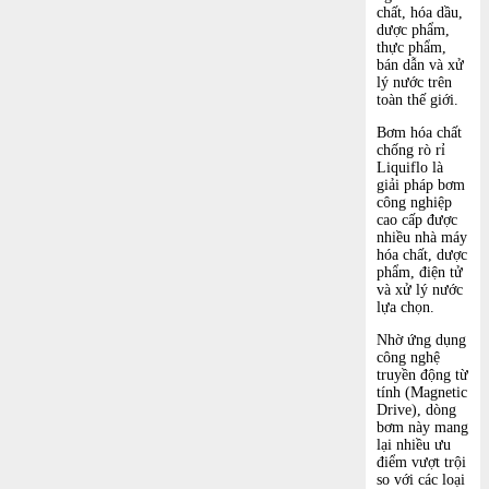
chất, hóa dầu,
dược phẩm,
thực phẩm,
bán dẫn và xử
lý nước trên
toàn thế giới.
Bơm hóa chất
chống rò rỉ
Liquiflo là
giải pháp bơm
công nghiệp
cao cấp được
nhiều nhà máy
hóa chất, dược
phẩm, điện tử
và xử lý nước
lựa chọn.
Nhờ ứng dụng
công nghệ
truyền động từ
tính (Magnetic
Drive), dòng
bơm này mang
lại nhiều ưu
điểm vượt trội
so với các loại