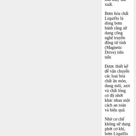
xuất.
Bơm hóa chất
Liquiflo là
dòng bơm
bánh răng sử
dụng công
nghệ truyền
động từ tính
(Magnetic
Drive) tiên
tiến
Được thiết kế
để vận chuyển
các loại hóa
chất ăn mòn,
dung môi, axit
và chất lỏng
có độ nhớt
khác nhau một
cách an toàn
và hiệu quả.
Nhờ cơ chế
không sử dụng
phớt cơ khí,
bơm Liquiflo