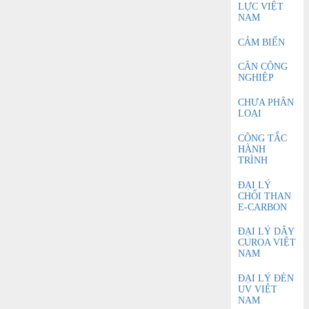
LỰC VIỆT
NAM
CẢM BIẾN
CÂN CÔNG
NGHIỆP
CHƯA PHÂN
LOẠI
CÔNG TẮC
HÀNH
TRÌNH
ĐẠI LÝ
CHỔI THAN
E-CARBON
ĐẠI LÝ DÂY
CUROA VIỆT
NAM
ĐẠI LÝ ĐÈN
UV VIỆT
NAM