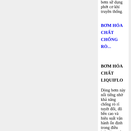
bơm sử dụng
phớt cơ khí
truyền thống.
BƠM HÓA
CHẤT
CHỐNG
RÒ...
BƠM HÓA
CHẤT
LIQUIFLO
Dòng bơm này
nổi tiếng nhờ
khả năng
chống rò rỉ
tuyệt đối, độ
bền cao và
hiệu suất vận
hành ổn định
trong điều