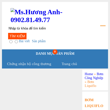
TÌM KIẾM
Bài viết
Sản phẩm
0
DANH MỤC SẢN PHẨM
Chứng nhận bộ công thương
Trang chủ
Home
»
Bơm
Chính Sách Và Qui Định
Công Nghiệp
»
Bơm
Liquiflo
BƠM
LIQUIFLO