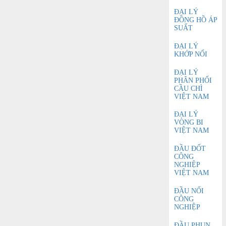
ĐẠI LÝ
ĐỒNG HỒ ÁP
SUẤT
ĐẠI LÝ
KHỚP NỐI
ĐẠI LÝ
PHÂN PHỐI
CẦU CHÌ
VIỆT NAM
ĐẠI LÝ
VÒNG BI
VIỆT NAM
ĐẦU ĐỐT
CÔNG
NGHIỆP
VIỆT NAM
ĐẦU NỐI
CÔNG
NGHIỆP
ĐẦU PHUN