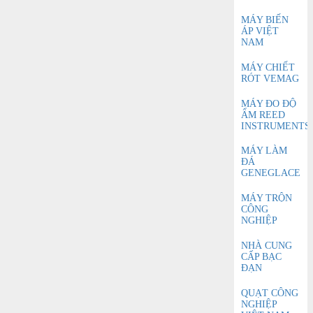
MÁY BIẾN
ÁP VIỆT
NAM
MÁY CHIẾT
RÓT VEMAG
MÁY ĐO ĐỘ
ẨM REED
INSTRUMENTS
MÁY LÀM
ĐÁ
GENEGLACE
MÁY TRỘN
CÔNG
NGHIỆP
NHÀ CUNG
CẤP BẠC
ĐẠN
QUẠT CÔNG
NGHIỆP