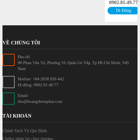
0902.81.49.77
Di Động
VỀ CHÚNG TÔI
Địa chỉ
96 Phan Văn Trị, Phường 10, Quận Gò Vấp, Tp.Hồ Chí Minh, Việt
Nam
Hotline: +84 2838 959 442
Di động: 0902.81.49.77
Email
thu@hoangthienphat.com
TÀI KHOẢN
Chính Sách Và Qui Định
Chứng nhận bộ công thương