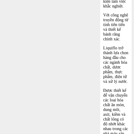
kiện làm việc
khắc nghiệt.
Với công nghệ
truyền động từ
tính tiên tiến
và thiết kế
bánh răng
chính xác.
Liquiflo trở
thành lựa chọn
hàng đầu cho
các ngành hóa
chất, dược
phẩm, thực
phẩm, điện tử
và xử lý nước.
Được thiết kế
để vận chuyển
các loại hóa
chất ăn mòn,
dung môi,
axit, kiềm và
chất lỏng có
độ nhớt khác
nhau trong các
nhà máy sản