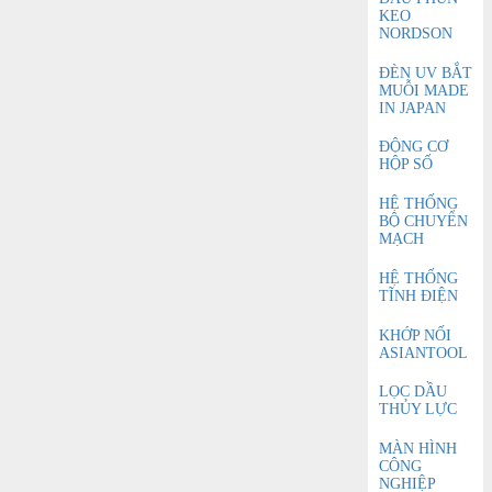
KEO
NORDSON
ĐÈN UV BẮT
MUỖI MADE
IN JAPAN
ĐỘNG CƠ
HỘP SỐ
HỆ THỐNG
BỘ CHUYỂN
MẠCH
HỆ THỐNG
TĨNH ĐIỆN
KHỚP NỐI
ASIANTOOL
LỌC DẦU
THỦY LỰC
MÀN HÌNH
CÔNG
NGHIỆP