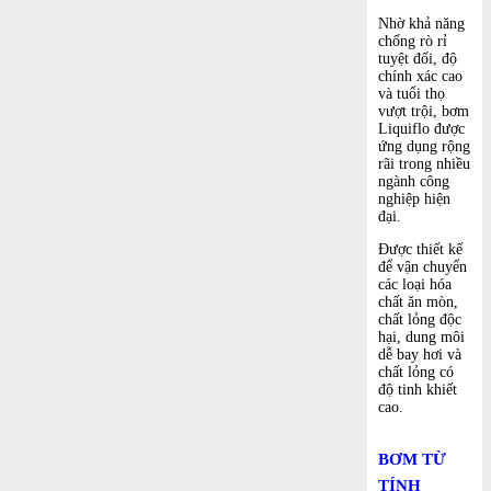
Nhờ khả năng
chống rò rỉ
tuyệt đối, độ
chính xác cao
và tuổi thọ
vượt trội, bơm
Liquiflo được
ứng dụng rộng
rãi trong nhiều
ngành công
nghiệp hiện
đại.
Được thiết kế
để vận chuyển
các loại hóa
chất ăn mòn,
chất lỏng độc
hại, dung môi
dễ bay hơi và
chất lỏng có
độ tinh khiết
cao.
BƠM TỪ
TÍNH