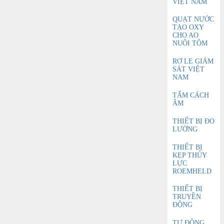
VIỆT NAM
QUẠT NƯỚC
TẠO OXY
CHO AO
NUÔI TÔM
RƠ LE GIÁM
SÁT VIỆT
NAM
TẤM CÁCH
ÂM
THIẾT BỊ ĐO
LƯỜNG
THIẾT BỊ
KẸP THỦY
LỰC
ROEMHELD
THIẾT BỊ
TRUYỀN
ĐỘNG
TỰ ĐỘNG