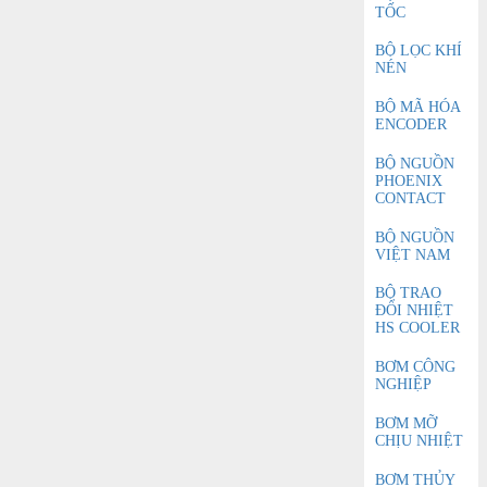
TỐC
BỘ LỌC KHÍ
NÉN
BỘ MÃ HÓA
ENCODER
BỘ NGUỒN
PHOENIX
CONTACT
BỘ NGUỒN
VIỆT NAM
BỘ TRAO
ĐỔI NHIỆT
HS COOLER
BƠM CÔNG
NGHIỆP
BƠM MỠ
CHỊU NHIỆT
BƠM THỦY