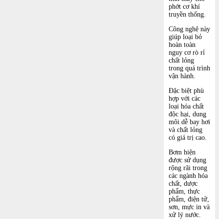
phớt cơ khí
truyền thống.
Công nghệ này
giúp loại bỏ
hoàn toàn
nguy cơ rò rỉ
chất lỏng
trong quá trình
vận hành.
Đặc biệt phù
hợp với các
loại hóa chất
độc hại, dung
môi dễ bay hơi
và chất lỏng
có giá trị cao.
Bơm hiện
được sử dụng
rộng rãi trong
các ngành hóa
chất, dược
phẩm, thực
phẩm, điện tử,
sơn, mực in và
xử lý nước.