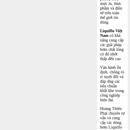
mực in, thực
phẩm và điện
tử trên toàn
thế giới tin
dùng.
Liquiflo Việt
Nam
có khả
năng cung cấp
các giải pháp
bơm chất lỏng
có độ nhớt
thấp đến cao
Vận hành ổn
định, chống rò
rỉ tuyệt đối và
đáp ứng các
tiêu chuẩn
khắt khe trong
công nghiệp
hiện đại.
Hoàng Thiên
Phát chuyên tư
vấn và cung
cấp các dòng
bơm Liquiflo