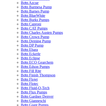
Bơm Azcue
Bơm Barmesa Pump
Bơm Barnes Pump
Bơm BlueWhite
Bơm Burks Pumps
Bơm Caproni
Bơm CAT Pumps
Bơm Charles Austen Pumps
Bơm Crown Pump
Bơm Deming Pump
Bơm DP Pump
Bơm Ebara
Bơm Eckerle
Bơm Eclipse
Bơm ECO Gearchem
Bơm Edson Pumps
Bơm Fill Rite
Bơm Finish Thompson
Bơm Flojet
Bơm Flotec
Bơm Fluid-O-Tech
Bơm Flux Pumps
Bơm Gardner Denver
Bơm Gianneschi
Bơm Giant Pumps