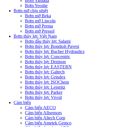
Bơm Yamada
Bơm Yeoshe
Bơm mỡ chịu nhiệt
Bơm mỡ Beka
Bơm mỡ Lincoln
Bơm mỡ Perma
Bơm mỡ Pressol
Bơm thủy lực Việt Nam
Bơm dầu thủy lực Salami
Bơm thủy lực Bondioli Pavesi
Bơm thủy lực Bucher Hydraulics
Bơm thủy lực Concentric
Bơm thủy lực Denison
Bơm thủy lực EASTERN
Bơm thủy lực Galtech
Bơm thủy lực Grindex
Bơm thủy lực ISOChem
Bơm thủy lực Leistritz
Bơm thủy lực Parker
Bơm thủy lực Vivoil
Cảm biến
Cảm biến AECO
Cảm biến Allsensors
Cảm biến Altech Corp
Cảm biến Ametek Gemco