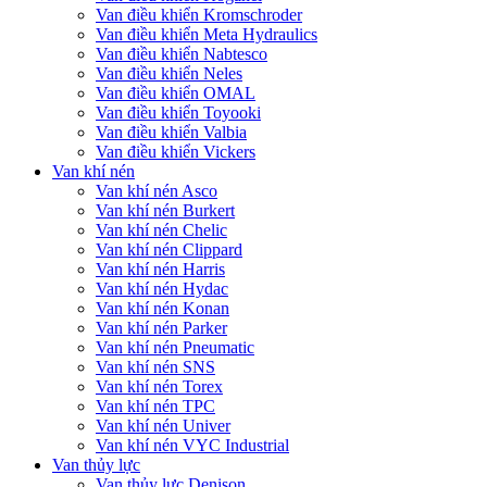
Van điều khiển Kromschroder
Van điều khiển Meta Hydraulics
Van điều khiển Nabtesco
Van điều khiển Neles
Van điều khiển OMAL
Van điều khiển Toyooki
Van điều khiển Valbia
Van điều khiển Vickers
Van khí nén
Van khí nén Asco
Van khí nén Burkert
Van khí nén Chelic
Van khí nén Clippard
Van khí nén Harris
Van khí nén Hydac
Van khí nén Konan
Van khí nén Parker
Van khí nén Pneumatic
Van khí nén SNS
Van khí nén Torex
Van khí nén TPC
Van khí nén Univer
Van khí nén VYC Industrial
Van thủy lực
Van thủy lực Denison