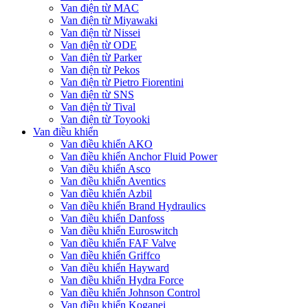
Van điện từ MAC
Van điện từ Miyawaki
Van điện từ Nissei
Van điện từ ODE
Van điện từ Parker
Van điện từ Pekos
Van điện từ Pietro Fiorentini
Van điện từ SNS
Van điện từ Tival
Van điện từ Toyooki
Van điều khiển
Van điều khiển AKO
Van điều khiển Anchor Fluid Power
Van điều khiển Asco
Van điều khiển Aventics
Van điều khiển Azbil
Van điều khiển Brand Hydraulics
Van điều khiển Danfoss
Van điều khiển Euroswitch
Van điều khiển FAF Valve
Van điều khiển Griffco
Van điều khiển Hayward
Van điều khiển Hydra Force
Van điều khiển Johnson Control
Van điều khiển Koganei