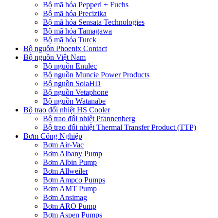
Bộ mã hóa Pepperl + Fuchs
Bộ mã hóa Precizika
Bộ mã hóa Sensata Technologies
Bộ mã hóa Tamagawa
Bộ mã hóa Turck
Bộ nguồn Phoenix Contact
Bộ nguồn Việt Nam
Bộ nguồn Enulec
Bộ nguồn Muncie Power Products
Bộ nguồn SolaHD
Bộ nguồn Vetaphone
Bộ nguồn Watanabe
Bộ trao đổi nhiệt HS Cooler
Bộ trao đổi nhiệt Pfannenberg
Bộ trao đổi nhiệt Thermal Transfer Product (TTP)
Bơm Công Nghiệp
Bơm Air-Vac
Bơm Albany Pump
Bơm Albin Pump
Bơm Allweiler
Bơm Ampco Pumps
Bơm AMT Pump
Bơm Ansimag
Bơm ARO Pump
Bơm Aspen Pumps