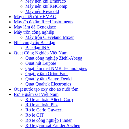
Máy nén khí Embraco
Máy nén khí RefComp
Máy nén Rivacold
Máy chiết rót VEMAG
Máy đo độ ẩm Reed Instruments
Máy làm đá Geneglace
Máy trộn công nghiệp
Máy trộn Cleveland Mixer
Nhà cung cấp Bạc đạn
Bạc đạn INA
Quạt Công Nghiệp Việt Nam
Quạt công nghiệp Ziehl-Abegg
Quạt hút Leipole
Quạt làm mát NMB Technologies
Quạt ly tâm Orion Fans
Quạt ly tâm Sanyo Denki
Quạt Qualtek Electronics
Quạt nước tạo oxy cho ao nuôi tôm
Rơ le giám sát Việt Nam
Rơ le an toàn Altech Corp
Rơ le an toàn Pilz
Rơ le Carlo Gavazzi
Rơ le CIT
Rơ le công nghiệp Finder
Rơ le giám sát Zander Aachen