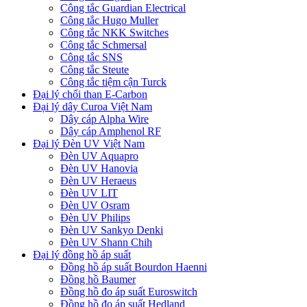
Công tắc Guardian Electrical
Công tắc Hugo Muller
Công tắc NKK Switches
Công tắc Schmersal
Công tắc SNS
Công tắc Steute
Công tắc tiệm cận Turck
Đại lý chổi than E-Carbon
Đại lý dây Curoa Việt Nam
Dây cáp Alpha Wire
Dây cáp Amphenol RF
Đại lý Đèn UV Việt Nam
Đèn UV Aquapro
Đèn UV Hanovia
Đèn UV Heraeus
Đèn UV LIT
Đèn UV Osram
Đèn UV Philips
Đèn UV Sankyo Denki
Đèn UV Shann Chih
Đại lý đồng hồ áp suất
Đồng hồ áp suất Bourdon Haenni
Đồng hồ Baumer
Đồng hồ đo áp suất Euroswitch
Đồng hồ đo áp suất Hedland