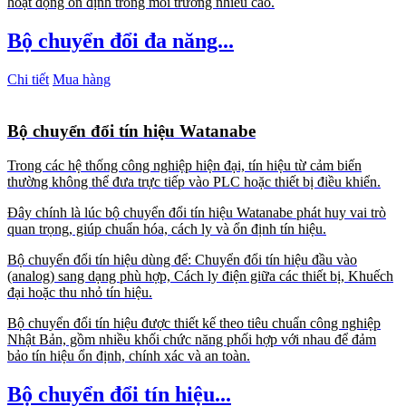
hoạt động ổn định trong môi trường nhiễu cao.
Bộ chuyển đổi đa năng...
Chi tiết
Mua hàng
Bộ chuyển đổi tín hiệu Watanabe
Trong các hệ thống công nghiệp hiện đại, tín hiệu từ cảm biến
thường không thể đưa trực tiếp vào PLC hoặc thiết bị điều khiển.
Đây chính là lúc bộ chuyển đổi tín hiệu Watanabe phát huy vai trò
quan trọng, giúp chuẩn hóa, cách ly và ổn định tín hiệu.
Bộ chuyển đổi tín hiệu dùng để: Chuyển đổi tín hiệu đầu vào
(analog) sang dạng phù hợp, Cách ly điện giữa các thiết bị, Khuếch
đại hoặc thu nhỏ tín hiệu.
Bộ chuyển đổi tín hiệu được thiết kế theo tiêu chuẩn công nghiệp
Nhật Bản, gồm nhiều khối chức năng phối hợp với nhau để đảm
bảo tín hiệu ổn định, chính xác và an toàn.
Bộ chuyển đổi tín hiệu...