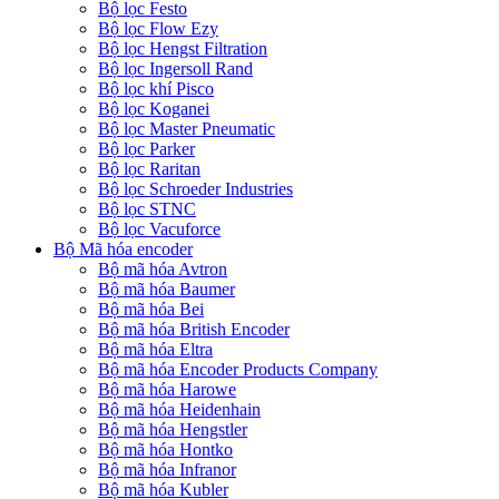
Bộ lọc Festo
Bộ lọc Flow Ezy
Bộ lọc Hengst Filtration
Bộ lọc Ingersoll Rand
Bộ lọc khí Pisco
Bộ lọc Koganei
Bộ lọc Master Pneumatic
Bộ lọc Parker
Bộ lọc Raritan
Bộ lọc Schroeder Industries
Bộ lọc STNC
Bộ lọc Vacuforce
Bộ Mã hóa encoder
Bộ mã hóa Avtron
Bộ mã hóa Baumer
Bộ mã hóa Bei
Bộ mã hóa British Encoder
Bộ mã hóa Eltra
Bộ mã hóa Encoder Products Company
Bộ mã hóa Harowe
Bộ mã hóa Heidenhain
Bộ mã hóa Hengstler
Bộ mã hóa Hontko
Bộ mã hóa Infranor
Bộ mã hóa Kubler