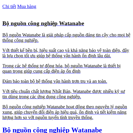
Chi tiết
Mua hàng
Bộ nguồn công nghiệp Watanabe
Bộ nguồn Watanabe là giải pháp cấp nguồn đáng tin cậy cho mọi hệ
thống công nghiệp.
Với thiết kế bền bỉ, hiệu suất cao và khả năng bảo vệ toàn diện, đây
là lựa chọn tối ưu giúp hệ thống vận hành ổn định lâu dài.
Trong các hệ thống tự động hóa, bộ nguồn Watanabe là thiết bị
quan trọng giúp cung cấp điện áp ổn định
Đảm bảo toàn bộ hệ thống vận hành trơn tru và an toàn.
Với tiêu chuẩn chất lượng Nhật Bản, Watanabe được nhiều kỹ sư
tin dùng trong các ứng dụng công nghiệp.
Bộ nguồn công nghiệp Watanabe hoạt động theo nguyên lý nguồn
xung, giúp chuyển đổi điện áp hiệu quả, ổn định và tiết kiệm năng
lượng hơn so với nguồn tuyến tính truyền thống.
Bộ nguồn công nghiệp Watanabe