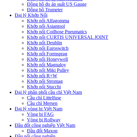
Đồng hồ đo áp suất US Gauge
Đồng hồ Trumeter
Đại lý Khớp Nối
Khớp nối Alfagomma
Khớp nối Asiantool
Khớp nối Coilhose Pneumatics
Khớp nối CURTIS UNIVERSAL JOINT
Khớp nối Deublin
Khớp nối Euroswitch
Khớp nối Formsprag
Khớp nối Honeywell
Khớp nối Magnaloy
Khớp nối Miki Pulley
Khớp nối R+W
Khớp nối Stromag
Khớp nối Stucchi
Đại lý phân phối cầu chì Việt Nam
Cầu chì Littelfuse
Cầu chì Mersen
Đại lý vòng bi Việt Nam
Vòng bi FAG
Vòng bi Rollway
Đầu đốt công nghiệp Việt Nam
Đầu đốt Maxon
Đầu nối công nghiệp