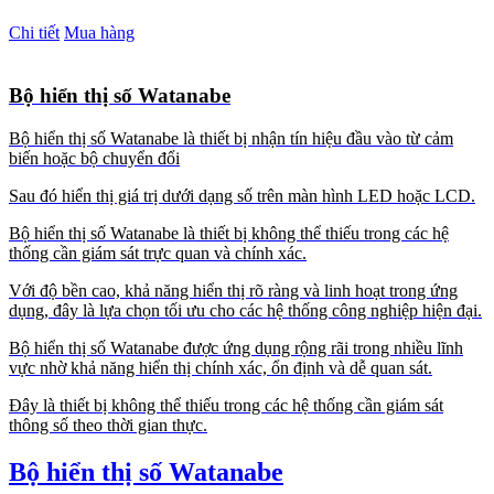
Chi tiết
Mua hàng
Bộ hiển thị số Watanabe
Bộ hiển thị số Watanabe là thiết bị nhận tín hiệu đầu vào từ cảm
biến hoặc bộ chuyển đổi
Sau đó hiển thị giá trị dưới dạng số trên màn hình LED hoặc LCD.
Bộ hiển thị số Watanabe là thiết bị không thể thiếu trong các hệ
thống cần giám sát trực quan và chính xác.
Với độ bền cao, khả năng hiển thị rõ ràng và linh hoạt trong ứng
dụng, đây là lựa chọn tối ưu cho các hệ thống công nghiệp hiện đại.
Bộ hiển thị số Watanabe được ứng dụng rộng rãi trong nhiều lĩnh
vực nhờ khả năng hiển thị chính xác, ổn định và dễ quan sát.
Đây là thiết bị không thể thiếu trong các hệ thống cần giám sát
thông số theo thời gian thực.
Bộ hiển thị số Watanabe