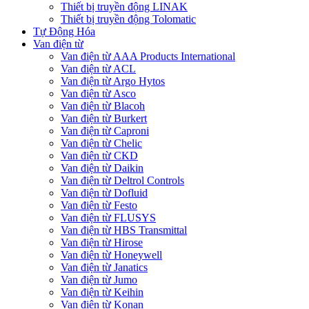
Thiết bị truyền động LINAK
Thiết bị truyền động Tolomatic
Tự Động Hóa
Van điện từ
Van điện từ AAA Products International
Van điện từ ACL
Van điện từ Argo Hytos
Van điện từ Asco
Van điện từ Blacoh
Van điện từ Burkert
Van điện từ Caproni
Van điện từ Chelic
Van điện từ CKD
Van điện từ Daikin
Van điện từ Deltrol Controls
Van điện từ Dofluid
Van điện từ Festo
Van điện từ FLUSYS
Van điện từ HBS Transmittal
Van điện từ Hirose
Van điện từ Honeywell
Van điện từ Janatics
Van điện từ Jumo
Van điện từ Keihin
Van điện từ Konan