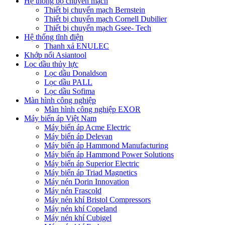
Hệ thống bộ chuyển mạch
Thiết bị chuyển mạch Bernstein
Thiết bị chuyển mạch Cornell Dubilier
Thiết bị chuyển mạch Gsee- Tech
Hệ thống tĩnh điện
Thanh xả ENULEC
Khớp nối Asiantool
Lọc dầu thủy lực
Lọc dầu Donaldson
Lọc dầu PALL
Lọc dầu Sofima
Màn hình công nghiệp
Màn hình công nghiệp EXOR
Máy biến áp Việt Nam
Máy biến áp Acme Electric
Máy biến áp Delevan
Máy biến áp Hammond Manufacturing
Máy biến áp Hammond Power Solutions
Máy biến áp Superior Electric
Máy biến áp Triad Magnetics
Máy nén Dorin Innovation
Máy nén Frascold
Máy nén khí Bristol Compressors
Máy nén khí Copeland
Máy nén khí Cubigel