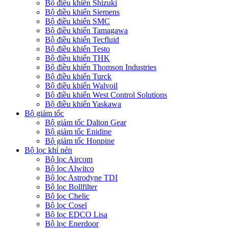
Bộ điều khiển Shizuki
Bộ điều khiển Siemens
Bộ điều khiển SMC
Bộ điều khiển Tamagawa
Bộ điều khiển Tecfluid
Bộ điều khiển Testo
Bộ điều khiển THK
Bộ điều khiển Thomson Industries
Bộ điều khiển Turck
Bộ điều khiển Walvoil
Bộ điều khiển West Control Solutions
Bộ điều khiển Yaskawa
Bộ giảm tốc
Bộ giảm tốc Dalton Gear
Bộ giảm tốc Enidine
Bộ giảm tốc Honpine
Bộ lọc khí nén
Bộ lọc Aircom
Bộ lọc Alwitco
Bộ lọc Astrodyne TDI
Bộ lọc Bollfilter
Bộ lọc Chelic
Bộ lọc Cosel
Bộ lọc EDCO Lisa
Bộ lọc Enerdoor