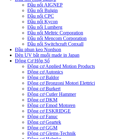
Đầu nối AIGNEP
Đầu nối Bulgin
Đầu nối CPC
Đầu nối Kycon
Đầu nối Lumberg
Đầu nối Meltric Corporation
Đầu nối Mencom Corporation
Đầu nối Switchcraft Conxall
Đầu phun keo Nordson
Đèn UV bắt muỗi made in Japan
Động Cơ Hộp Số
Động cơ Applied Motion Products
Động cơ Autonics
Động cơ Baldor
Động cơ Bronzoni Motori Elettrici
Động cơ Burkert
Động cơ Cutler Hammer
Động cơ DKM
Động cơ Emod Motoren
Động cơ ESKRIDGE
Động cơ Fanuc
Động cơ Geartek
Động cơ GGM
Động cơ Glems-Technik
Động cơ Helmke