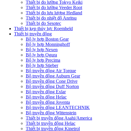
Thiết bị đo lường Tokyo Keiki
Thiết bị đo lường Veeder Root
Thiết bị đo lưu lượng Hedland
Thiết bị đo nhiệt độ Anritsu
Thiết bị đo Sesotec
Thiết bị kẹp thủy lực Roemheld
Thiết bị truyền động
Bộ ly hợp Boston Gear
Bộ ly hợp Monninghoff
Bộ ly hợp Nexen
Bộ ly hợp Ogura
Bộ ly hợp Precima
Bộ ly hợp Stieber
Bộ truyền động Air Torque
Bộ truyền động Auburn Gear
Bộ truyền động Cone Drive
Bộ truyền động Duff Norton
Bộ truyền động Exlar
Bộ truyền động Helac
Bộ truyền động Joventa
Bộ truyền động LEANTECHNIK
Bộ truyền động Wittenstein
Thiết bị truyền động Asahi/America
Thiết bị truyền động Helac
Thiết bị truyền động Kinetrol