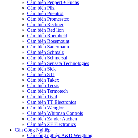
Cảm biến Pepperl + Fuchs
Cảm biến Pilz
Cảm biến Pneutrol
Cảm biến Promesstec
Cảm biến Rechner
Cảm biến Red lion
Cảm biến Roemheld
Cảm biến Rosemount
Cảm biến Sauermann
Cảm biến Schmalz
Cảm biến Schmersal
Cảm biến Sensata Technologies
Cảm biến Sick
Cảm biến STI
Cảm biến Takex
Cảm biến Tecsis
Cảm biến Termotech
Cảm biến Tival
Cảm biến TT Electronics
Cảm biến Wenglor
Cảm biến Whitman Controls
Cảm biến Zander Aachen
Cảm biến ZF Electronics
Cân Công Nghiệp
Cân công nghiệp A&D Weighing