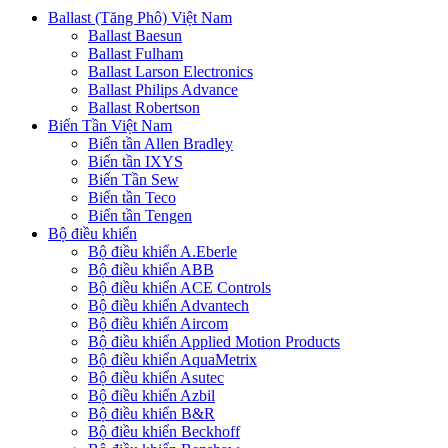
Ballast (Tăng Phô) Việt Nam
Ballast Baesun
Ballast Fulham
Ballast Larson Electronics
Ballast Philips Advance
Ballast Robertson
Biến Tần Việt Nam
Biến tần Allen Bradley
Biến tần IXYS
Biến Tần Sew
Biến tần Teco
Biến tần Tengen
Bộ điều khiển
Bộ điều khiển A.Eberle
Bộ điều khiển ABB
Bộ điều khiển ACE Controls
Bộ điều khiển Advantech
Bộ điều khiển Aircom
Bộ điều khiển Applied Motion Products
Bộ điều khiển AquaMetrix
Bộ điều khiển Asutec
Bộ điều khiển Azbil
Bộ điều khiển B&R
Bộ điều khiển Beckhoff