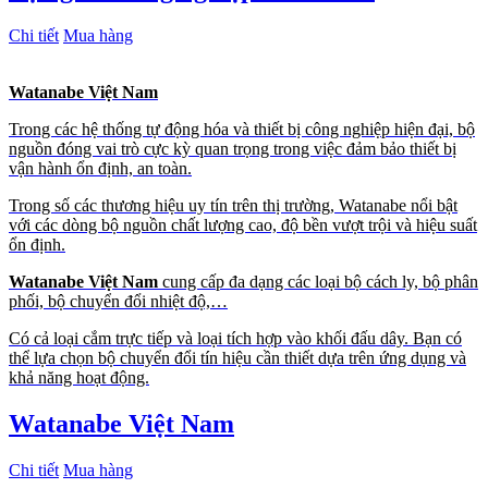
Chi tiết
Mua hàng
Watanabe Việt Nam
Trong các hệ thống tự động hóa và thiết bị công nghiệp hiện đại, bộ
nguồn đóng vai trò cực kỳ quan trọng trong việc đảm bảo thiết bị
vận hành ổn định, an toàn.
Trong số các thương hiệu uy tín trên thị trường, Watanabe nổi bật
với các dòng bộ nguồn chất lượng cao, độ bền vượt trội và hiệu suất
ổn định.
Watanabe Việt Nam
cung cấp đa dạng các loại bộ cách ly, bộ phân
phối, bộ chuyển đổi nhiệt độ,…
Có cả loại cắm trực tiếp và loại tích hợp vào khối đấu dây. Bạn có
thể lựa chọn bộ chuyển đổi tín hiệu cần thiết dựa trên ứng dụng và
khả năng hoạt động.
Watanabe Việt Nam
Chi tiết
Mua hàng