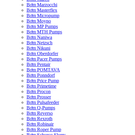
Bơm Marzocchi
Bơm Masterflex
Bơm Micropump
Bơm Moyno
Bơm MP Pumps
Bơm MTH Pumps
Bơm Naniwa
Bơm Netzsch
Bơm Nikuni
Bơm Oberdorfer
Bơm Pacer Pumps
Bơm Pentair
Bơm POMTAVA
Bơm Ponndorf
Bơm Price Pump
Bơm Primetime
Bơm Procon
Bơm Prosser
Bơm Pulsafeeder
Bơm Q-Pumps
Bơm Reverso
Bơm Rexroth
Bơm Robinair
Bơm Roper Pump
Bơm Schurco Slurry