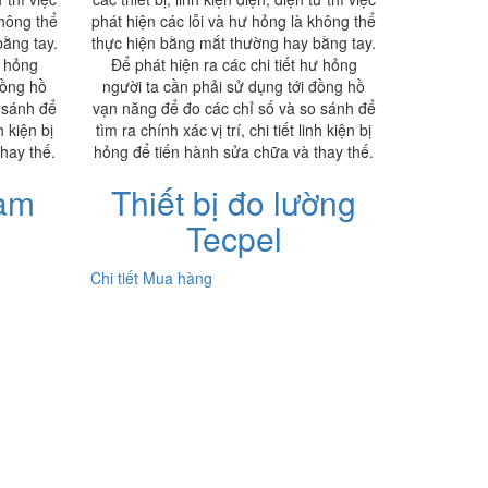
không thể
phát hiện các lỗi và hư hỏng là không thể
ằng tay.
thực hiện bằng mắt thường hay bằng tay.
ư hỏng
Để phát hiện ra các chi tiết hư hỏng
đồng hồ
người ta cần phải sử dụng tới đồng hồ
 sánh để
vạn năng để đo các chỉ số và so sánh để
h kiện bị
tìm ra chính xác vị trí, chi tiết linh kiện bị
hay thế.
hỏng để tiến hành sửa chữa và thay thế.
Nam
Thiết bị đo lường
Tecpel
Chi tiết
Mua hàng