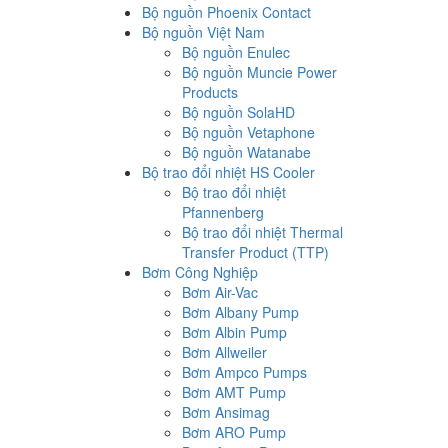
Bộ nguồn Phoenix Contact
Bộ nguồn Việt Nam
Bộ nguồn Enulec
Bộ nguồn Muncie Power
Products
Bộ nguồn SolaHD
Bộ nguồn Vetaphone
Bộ nguồn Watanabe
Bộ trao đổi nhiệt HS Cooler
Bộ trao đổi nhiệt
Pfannenberg
Bộ trao đổi nhiệt Thermal
Transfer Product (TTP)
Bơm Công Nghiệp
Bơm Air-Vac
Bơm Albany Pump
Bơm Albin Pump
Bơm Allweiler
Bơm Ampco Pumps
Bơm AMT Pump
Bơm Ansimag
Bơm ARO Pump