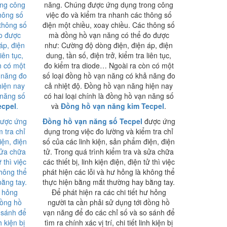
ong công
năng. Chúng được ứng dụng trong công
thông số
việc đo và kiểm tra nhanh các thông số
 thông số
điện một chiều, xoay chiều. Các thông số
o được
mà đồng hồ vạn năng có thể đo được
áp, điện
như: Cường độ dòng điện, điện áp, điện
iên tục,
dung, tần số, điện trở, kiểm tra liên tục,
n có một
đo kiểm tra diode… Ngoài ra còn có một
 năng đo
số loại đồng hồ vạn năng có khả năng đo
hiện nay
cả nhiệt độ. Đồng hồ vạn năng hiện nay
 năng số
có hai loại chính là đồng hồ vạn năng số
ecpel
.
và
Đồng hồ vạn năng kim Tecpel
.
ược ứng
Đồng hồ vạn năng số Tecpel
được ứng
 tra chỉ
dụng trong việc đo lường và kiểm tra chỉ
iện, điện
số của các linh kiện, sản phẩm điện, điện
sửa chữa
tử. Trong quá trình kiểm tra và sửa chữa
ử thì việc
các thiết bị, linh kiện điện, điện tử thì việc
không thể
phát hiện các lỗi và hư hỏng là không thể
ằng tay.
thực hiện bằng mắt thường hay bằng tay.
ư hỏng
Để phát hiện ra các chi tiết hư hỏng
đồng hồ
người ta cần phải sử dụng tới đồng hồ
 sánh để
vạn năng để đo các chỉ số và so sánh để
h kiện bị
tìm ra chính xác vị trí, chi tiết linh kiện bị