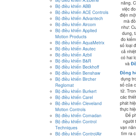
Bộ điều khiển A.Eberle
năng. C
Bộ điều khiển ABB
việc đo
Bộ điều khiển ACE Controls
điện một
Bộ điều khiển Advantech
mà đồ
Bộ điều khiển Aircom
như: Cư
Bộ điều khiển Applied
dung, t
Motion Products
đo kiểm
Bộ điều khiển AquaMetrix
số loại
Bộ điều khiển Asutec
cả nhiệ
Bộ điều khiển Azbil
có hai 
Bộ điều khiển B&R
và
Đồ
Bộ điều khiển Beckhoff
Đồng hồ
Bộ điều khiển Benshaw
dụng tr
Bộ điều khiển Bircher
số của c
Reglomat
tử. Tro
Bộ điều khiển Burkert
các thiết
Bộ điều khiển Carel
phát hiệ
Bộ điều khiển Cleveland
thực hi
Motion Controls
Để ph
Bộ điều khiển Comadan
người 
Bộ điều khiển Control
vạn năn
Techniques
tìm ra c
Bộ điều khiển ControlAir