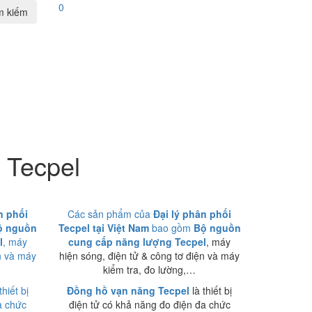
0
m kiếm
 Tecpel
n phối
Các sản phẩm của
Đại lý phân phối
ộ nguồn
Tecpel tại Việt Nam
bao gồm
Bộ nguồn
l
, máy
cung cấp năng lượng Tecpel
, máy
n và máy
hiện sóng, điện tử & công tơ điện và máy
kiểm tra, đo lường,…
thiết bị
Đồng hồ vạn năng Tecpel
là thiết bị
a chức
điện tử có khả năng đo điện đa chức