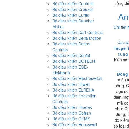
hỏng để
Bộ điều khiển Controlli
Bộ điều khiển Crouzet
Am
Bộ điều khiển Curtis
Bộ điều khiển Danaher
Motion
Chi tiết
Bộ điều khiển Dart Controls
Bộ điều khiển Delta Motion
Các s
Bộ điều khiển Deltrol
Tecpel 
Controls
cung 
Bộ điều khiển DelVal
hiện só
Bộ điều khiển DOTECH
Bộ điều khiển EGE-
Elektronik
Đồng 
Bộ điều khiển Electroswitch
điện 
Bộ điều khiển Eliwell
năng. C
Bộ điều khiển ELREHA
việc đo
Bộ điều khiển Enovation
điện một
Controls
mà đồ
Bộ điều khiển Finetek
như: Cư
Bộ điều khiển Gefran
dung, t
Bộ điều khiển GEMS
đo kiểm
Bộ điều khiển Honeywell
số loại