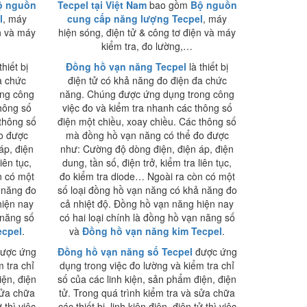
ộ nguồn
Tecpel tại Việt Nam
bao gồm
Bộ nguồn
l
, máy
cung cấp năng lượng Tecpel
, máy
n và máy
hiện sóng, điện tử & công tơ điện và máy
kiểm tra, đo lường,…
thiết bị
Đồng hồ vạn năng Tecpel
là thiết bị
a chức
điện tử có khả năng đo điện đa chức
ong công
năng. Chúng được ứng dụng trong công
thông số
việc đo và kiểm tra nhanh các thông số
 thông số
điện một chiều, xoay chiều. Các thông số
o được
mà đồng hồ vạn năng có thể đo được
áp, điện
như: Cường độ dòng điện, điện áp, điện
iên tục,
dung, tần số, điện trở, kiểm tra liên tục,
n có một
đo kiểm tra diode… Ngoài ra còn có một
 năng đo
số loại đồng hồ vạn năng có khả năng đo
hiện nay
cả nhiệt độ. Đồng hồ vạn năng hiện nay
 năng số
có hai loại chính là đồng hồ vạn năng số
ecpel
.
và
Đồng hồ vạn năng kim Tecpel
.
ược ứng
Đồng hồ vạn năng số Tecpel
được ứng
 tra chỉ
dụng trong việc đo lường và kiểm tra chỉ
iện, điện
số của các linh kiện, sản phẩm điện, điện
sửa chữa
tử. Trong quá trình kiểm tra và sửa chữa
ử thì việc
các thiết bị, linh kiện điện, điện tử thì việc