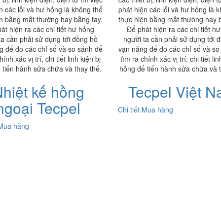
n các lỗi và hư hỏng là không thể
phát hiện các lỗi và hư hỏng là 
ện bằng mắt thường hay bằng tay.
thực hiện bằng mắt thường hay b
át hiện ra các chi tiết hư hỏng
Để phát hiện ra các chi tiết h
ta cần phải sử dụng tới đồng hồ
người ta cần phải sử dụng tới 
g để đo các chỉ số và so sánh để
vạn năng để đo các chỉ số và so
hính xác vị trí, chi tiết linh kiện bị
tìm ra chính xác vị trí, chi tiết lin
 tiến hành sửa chữa và thay thế.
hỏng để tiến hành sửa chữa và t
hiệt kế hồng
Tecpel Việt 
ngoại Tecpel
Chi tiết
Mua hàng
Mua hàng