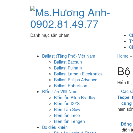
Danh mục sản phẩm
C
T
C
Ballast (Tăng Phô) Việt Nam
Home
Ballast Baesun
Bộ 
Ballast Fulham
Ballast Larson Electronics
Ballast Philips Advance
Hiển thị
Ballast Robertson
Các s
Biến Tần Việt Nam
Tecpel 
Biến tần Allen Bradley
cung 
Biến tần IXYS
hiện só
Biến Tần Sew
Biến tần Teco
Biến tần Tengen
Đồng 
Bộ điều khiển
điện 