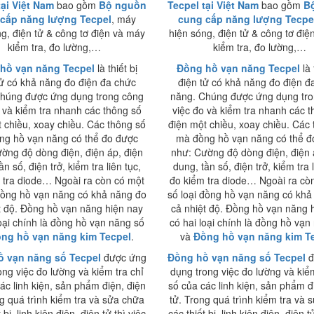
tại Việt Nam
bao gồm
Bộ nguồn
Tecpel tại Việt Nam
bao gồm
B
cấp năng lượng Tecpel
, máy
cung cấp năng lượng Tecpe
ng, điện tử & công tơ điện và máy
hiện sóng, điện tử & công tơ điệ
kiểm tra, đo lường,…
kiểm tra, đo lường,…
hồ vạn năng Tecpel
là thiết bị
Đồng hồ vạn năng Tecpel
là 
tử có khả năng đo điện đa chức
điện tử có khả năng đo điện đ
húng được ứng dụng trong công
năng. Chúng được ứng dụng tr
 và kiểm tra nhanh các thông số
việc đo và kiểm tra nhanh các 
 chiều, xoay chiều. Các thông số
điện một chiều, xoay chiều. Các
ng hồ vạn năng có thể đo được
mà đồng hồ vạn năng có thể đ
ờng độ dòng điện, điện áp, điện
như: Cường độ dòng điện, điện 
ần số, điện trở, kiểm tra liên tục,
dung, tần số, điện trở, kiểm tra l
 tra diode… Ngoài ra còn có một
đo kiểm tra diode… Ngoài ra cò
 đồng hồ vạn năng có khả năng đo
số loại đồng hồ vạn năng có khả
t độ. Đồng hồ vạn năng hiện nay
cả nhiệt độ. Đồng hồ vạn năng 
loại chính là đồng hồ vạn năng số
có hai loại chính là đồng hồ vạn
ng hồ vạn năng kim Tecpel
.
và
Đồng hồ vạn năng kim T
 vạn năng số Tecpel
được ứng
Đồng hồ vạn năng số Tecpel
đ
ong việc đo lường và kiểm tra chỉ
dụng trong việc đo lường và kiểm
ác linh kiện, sản phẩm điện, điện
số của các linh kiện, sản phẩm đ
ng quá trình kiểm tra và sửa chữa
tử. Trong quá trình kiểm tra và 
 bị, linh kiện điện, điện tử thì việc
các thiết bị, linh kiện điện, điện t