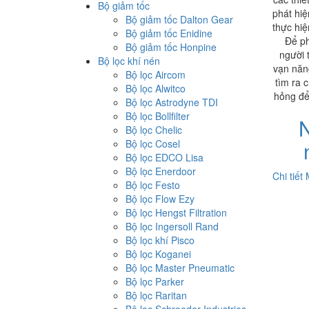
Bộ giảm tốc
phát hiệ
Bộ giảm tốc Dalton Gear
thực hi
Bộ giảm tốc Enidine
Để ph
Bộ giảm tốc Honpine
người 
Bộ lọc khí nén
vạn năn
Bộ lọc Aircom
tìm ra c
Bộ lọc Alwitco
hỏng để
Bộ lọc Astrodyne TDI
Bộ lọc Bollfilter
N
Bộ lọc Chelic
Bộ lọc Cosel
Bộ lọc EDCO Lisa
Bộ lọc Enerdoor
Chi tiết
Bộ lọc Festo
Bộ lọc Flow Ezy
Bộ lọc Hengst Filtration
Bộ lọc Ingersoll Rand
Bộ lọc khí Pisco
Bộ lọc Koganei
Bộ lọc Master Pneumatic
Bộ lọc Parker
Bộ lọc Raritan