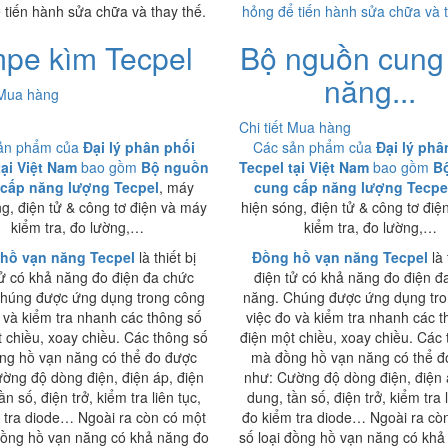
 tiến hành sửa chữa và thay thế.
hỏng để tiến hành sửa chữa và t
pe kìm Tecpel
Bộ nguồn cung
năng...
Mua hàng
Chi tiết
Mua hàng
ản phẩm của
Đại lý phân phối
Các sản phẩm của
Đại lý phâ
tại Việt Nam
bao gồm
Bộ nguồn
Tecpel tại Việt Nam
bao gồm
B
cấp năng lượng Tecpel
, máy
cung cấp năng lượng Tecpe
ng, điện tử & công tơ điện và máy
hiện sóng, điện tử & công tơ điệ
kiểm tra, đo lường,…
kiểm tra, đo lường,…
hồ vạn năng Tecpel
là thiết bị
Đồng hồ vạn năng Tecpel
là 
tử có khả năng đo điện đa chức
điện tử có khả năng đo điện đ
húng được ứng dụng trong công
năng. Chúng được ứng dụng tr
 và kiểm tra nhanh các thông số
việc đo và kiểm tra nhanh các 
 chiều, xoay chiều. Các thông số
điện một chiều, xoay chiều. Các
ng hồ vạn năng có thể đo được
mà đồng hồ vạn năng có thể đ
ờng độ dòng điện, điện áp, điện
như: Cường độ dòng điện, điện 
ần số, điện trở, kiểm tra liên tục,
dung, tần số, điện trở, kiểm tra l
 tra diode… Ngoài ra còn có một
đo kiểm tra diode… Ngoài ra cò
 đồng hồ vạn năng có khả năng đo
số loại đồng hồ vạn năng có khả