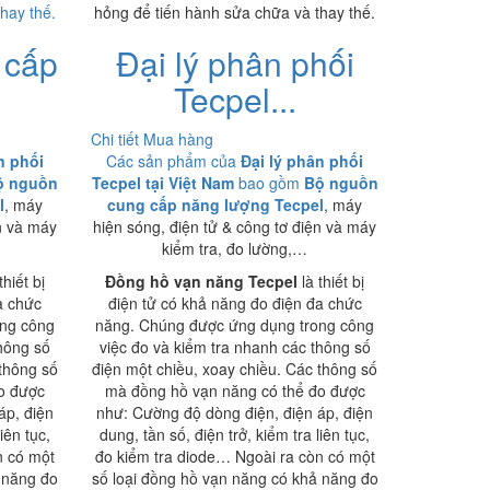
hay thế.
hỏng để tiến hành sửa chữa và thay thế.
 cấp
Đại lý phân phối
Tecpel...
Chi tiết
Mua hàng
n phối
Các sản phẩm của
Đại lý phân phối
ộ nguồn
Tecpel tại Việt Nam
bao gồm
Bộ nguồn
l
, máy
cung cấp năng lượng Tecpel
, máy
n và máy
hiện sóng, điện tử & công tơ điện và máy
kiểm tra, đo lường,…
thiết bị
Đồng hồ vạn năng Tecpel
là thiết bị
a chức
điện tử có khả năng đo điện đa chức
ong công
năng. Chúng được ứng dụng trong công
thông số
việc đo và kiểm tra nhanh các thông số
 thông số
điện một chiều, xoay chiều. Các thông số
o được
mà đồng hồ vạn năng có thể đo được
áp, điện
như: Cường độ dòng điện, điện áp, điện
iên tục,
dung, tần số, điện trở, kiểm tra liên tục,
n có một
đo kiểm tra diode… Ngoài ra còn có một
 năng đo
số loại đồng hồ vạn năng có khả năng đo