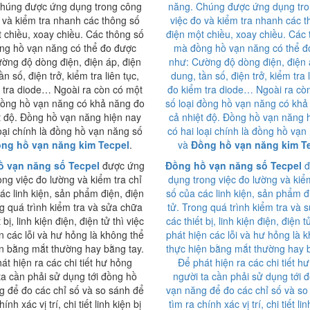
húng được ứng dụng trong công
năng. Chúng được ứng dụng tr
 và kiểm tra nhanh các thông số
việc đo và kiểm tra nhanh các 
 chiều, xoay chiều. Các thông số
điện một chiều, xoay chiều. Các
ng hồ vạn năng có thể đo được
mà đồng hồ vạn năng có thể đ
ờng độ dòng điện, điện áp, điện
như: Cường độ dòng điện, điện 
ần số, điện trở, kiểm tra liên tục,
dung, tần số, điện trở, kiểm tra l
 tra diode… Ngoài ra còn có một
đo kiểm tra diode… Ngoài ra cò
 đồng hồ vạn năng có khả năng đo
số loại đồng hồ vạn năng có khả
t độ. Đồng hồ vạn năng hiện nay
cả nhiệt độ. Đồng hồ vạn năng 
loại chính là đồng hồ vạn năng số
có hai loại chính là đồng hồ vạn
ng hồ vạn năng kim Tecpel
.
và
Đồng hồ vạn năng kim T
 vạn năng số Tecpel
được ứng
Đồng hồ vạn năng số Tecpel
đ
ong việc đo lường và kiểm tra chỉ
dụng trong việc đo lường và kiểm
ác linh kiện, sản phẩm điện, điện
số của các linh kiện, sản phẩm đ
ng quá trình kiểm tra và sửa chữa
tử. Trong quá trình kiểm tra và 
 bị, linh kiện điện, điện tử thì việc
các thiết bị, linh kiện điện, điện t
n các lỗi và hư hỏng là không thể
phát hiện các lỗi và hư hỏng là 
ện bằng mắt thường hay bằng tay.
thực hiện bằng mắt thường hay b
át hiện ra các chi tiết hư hỏng
Để phát hiện ra các chi tiết h
ta cần phải sử dụng tới đồng hồ
người ta cần phải sử dụng tới 
g để đo các chỉ số và so sánh để
vạn năng để đo các chỉ số và so
hính xác vị trí, chi tiết linh kiện bị
tìm ra chính xác vị trí, chi tiết lin