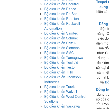
Tecpel 
Bộ điều khiển Pneutrol
cung 
Bộ điều khiển Ranco
hiện só
Bộ điều khiển Re Spa
Bộ điều khiển Red lion
Bộ điều khiển Rockwell
Đồng 
Automation
điện 
Bộ điều khiển Samtec
năng. C
Bộ điều khiển Schunk
việc đo
Bộ điều khiển Shizuki
điện một
Bộ điều khiển Siemens
mà đồ
Bộ điều khiển SMC
như: Cư
Bộ điều khiển Tamagawa
dung, t
Bộ điều khiển Tecfluid
đo kiểm
Bộ điều khiển Testo
số loại
Bộ điều khiển THK
cả nhiệ
Bộ điều khiển Thomson
có hai 
Industries
và
Đồ
Bộ điều khiển Turck
Đồng hồ
Bộ điều khiển Walvoil
dụng tr
Bộ điều khiển West Control
số của c
Solutions
tử. Tro
Bộ điều khiển Yaskawa
các thiết