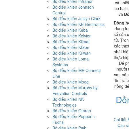
Bộ điều khiển Infranor
cả nhiệ
Bộ điều khiển Johnson
có hai 
Control
và
Đồ
Bộ điều khiển Joslyn Clark
Đồng hồ
Bộ điều khiển KB Electronics
dụng tr
Bộ điều khiển Keba
số của c
Bộ điều khiển Kelvion
tử. Tro
Bộ điều khiển Klimal
các thiết
Bộ điều khiển Klixon
phát hiệ
Bộ điều khiển Kriwan
thực hi
Bộ điều khiển Loma
Để ph
Systems
người 
Bộ điều khiển MB Connect
vạn năn
Line
tìm ra c
Bộ điều khiển Moog
hỏng để
Bộ điều khiển Murphy by
Enovation Controls
Đồ
Bộ điều khiển NK
Technologies
Bộ điều khiển Omron
Bộ điều khiển Pepperl +
Chi tiết
Fuchs
Các s
Bộ điều khiển Piab