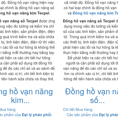
t độ. Đồng hồ vạn năng hiện nay
cả nhiệt độ. Đồng hồ vạn năng 
loại chính là đồng hồ vạn năng số
có hai loại chính là đồng hồ vạn
ng hồ vạn năng kim Tecpel
.
và
Đồng hồ vạn năng kim T
 vạn năng số Tecpel
được ứng
Đồng hồ vạn năng số Tecpel
đ
ong việc đo lường và kiểm tra chỉ
dụng trong việc đo lường và kiểm
ác linh kiện, sản phẩm điện, điện
số của các linh kiện, sản phẩm đ
ng quá trình kiểm tra và sửa chữa
tử. Trong quá trình kiểm tra và 
 bị, linh kiện điện, điện tử thì việc
các thiết bị, linh kiện điện, điện t
n các lỗi và hư hỏng là không thể
phát hiện các lỗi và hư hỏng là 
ện bằng mắt thường hay bằng tay.
thực hiện bằng mắt thường hay b
át hiện ra các chi tiết hư hỏng
Để phát hiện ra các chi tiết h
ta cần phải sử dụng tới đồng hồ
người ta cần phải sử dụng tới 
g để đo các chỉ số và so sánh để
vạn năng để đo các chỉ số và so
hính xác vị trí, chi tiết linh kiện bị
tìm ra chính xác vị trí, chi tiết lin
 tiến hành sửa chữa và thay thế.
hỏng để tiến hành sửa chữa và t
ng hồ vạn năng
Đồng hồ vạn n
kim...
số...
Mua hàng
Chi tiết
Mua hàng
ản phẩm của
Đại lý phân phối
Các sản phẩm của
Đại lý phâ