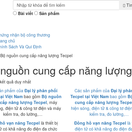
Tì
Bài viết
Sản phẩm
hứng nhận bộ công thương
rang chủ
hính Sách Và Qui Định
»
Bộ nguồn cung cấp năng lượng Tecpel
nguồn cung cấp năng lượng
 kết quả duy nhất
ản phẩm của
Đại lý phân phối
Các sản phẩm của
Đại lý phâ
tại Việt Nam
bao gồm
Bộ nguồn
Tecpel tại Việt Nam
bao gồm
B
cấp năng lượng Tecpel
, máy
cung cấp năng lượng Tecpe
ng, điện tử & công tơ điện và máy
hiện sóng, điện tử & công tơ điệ
kiểm tra, đo lường,…
kiểm tra, đo lường,…
hồ vạn năng Tecpel
là thiết bị
Đồng hồ vạn năng Tecpel
là 
tử có khả năng đo điện đa chức
điện tử có khả năng đo điện đ