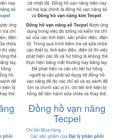
hiện nay
cả nhiệt độ. Đồng hồ vạn năng hiện nay
 năng số
có hai loại chính là đồng hồ vạn năng số
ecpel
.
và
Đồng hồ vạn năng kim Tecpel
.
ược ứng
Đồng hồ vạn năng số Tecpel
được ứng
 tra chỉ
dụng trong việc đo lường và kiểm tra chỉ
iện, điện
số của các linh kiện, sản phẩm điện, điện
sửa chữa
tử. Trong quá trình kiểm tra và sửa chữa
ử thì việc
các thiết bị, linh kiện điện, điện tử thì việc
không thể
phát hiện các lỗi và hư hỏng là không thể
ằng tay.
thực hiện bằng mắt thường hay bằng tay.
ư hỏng
Để phát hiện ra các chi tiết hư hỏng
đồng hồ
người ta cần phải sử dụng tới đồng hồ
 sánh để
vạn năng để đo các chỉ số và so sánh để
h kiện bị
tìm ra chính xác vị trí, chi tiết linh kiện bị
hay thế.
hỏng để tiến hành sửa chữa và thay thế.
ăng
Đồng hồ vạn năng
Tecpel
Chi tiết
Mua hàng
n phối
Các sản phẩm của
Đại lý phân phối