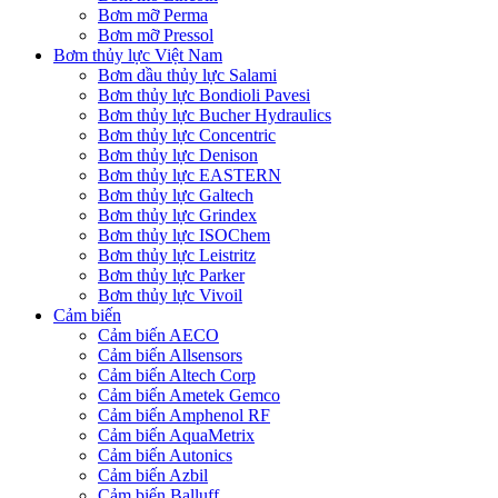
Bơm mỡ Perma
Bơm mỡ Pressol
Bơm thủy lực Việt Nam
Bơm dầu thủy lực Salami
Bơm thủy lực Bondioli Pavesi
Bơm thủy lực Bucher Hydraulics
Bơm thủy lực Concentric
Bơm thủy lực Denison
Bơm thủy lực EASTERN
Bơm thủy lực Galtech
Bơm thủy lực Grindex
Bơm thủy lực ISOChem
Bơm thủy lực Leistritz
Bơm thủy lực Parker
Bơm thủy lực Vivoil
Cảm biến
Cảm biến AECO
Cảm biến Allsensors
Cảm biến Altech Corp
Cảm biến Ametek Gemco
Cảm biến Amphenol RF
Cảm biến AquaMetrix
Cảm biến Autonics
Cảm biến Azbil
Cảm biến Balluff