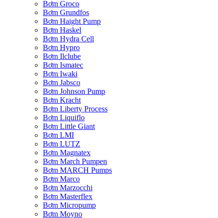
Bơm Groco
Bơm Grundfos
Bơm Haight Pump
Bơm Haskel
Bơm Hydra Cell
Bơm Hypro
Bơm Ilclube
Bơm Ismatec
Bơm Iwaki
Bơm Jabsco
Bơm Johnson Pump
Bơm Kracht
Bơm Liberty Process
Bơm Liquiflo
Bơm Little Giant
Bơm LMI
Bơm LUTZ
Bơm Magnatex
Bơm March Pumpen
Bơm MARCH Pumps
Bơm Marco
Bơm Marzocchi
Bơm Masterflex
Bơm Micropump
Bơm Moyno