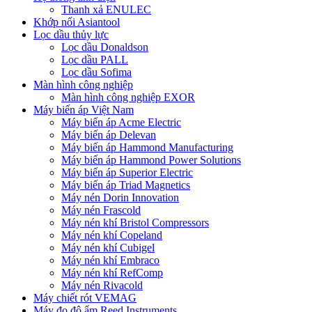
Thanh xả ENULEC
Khớp nối Asiantool
Lọc dầu thủy lực
Lọc dầu Donaldson
Lọc dầu PALL
Lọc dầu Sofima
Màn hình công nghiệp
Màn hình công nghiệp EXOR
Máy biến áp Việt Nam
Máy biến áp Acme Electric
Máy biến áp Delevan
Máy biến áp Hammond Manufacturing
Máy biến áp Hammond Power Solutions
Máy biến áp Superior Electric
Máy biến áp Triad Magnetics
Máy nén Dorin Innovation
Máy nén Frascold
Máy nén khí Bristol Compressors
Máy nén khí Copeland
Máy nén khí Cubigel
Máy nén khí Embraco
Máy nén khí RefComp
Máy nén Rivacold
Máy chiết rót VEMAG
Máy đo độ ẩm Reed Instruments