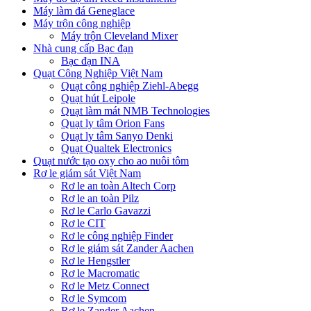
Máy làm đá Geneglace
Máy trộn công nghiệp
Máy trộn Cleveland Mixer
Nhà cung cấp Bạc đạn
Bạc đạn INA
Quạt Công Nghiệp Việt Nam
Quạt công nghiệp Ziehl-Abegg
Quạt hút Leipole
Quạt làm mát NMB Technologies
Quạt ly tâm Orion Fans
Quạt ly tâm Sanyo Denki
Quạt Qualtek Electronics
Quạt nước tạo oxy cho ao nuôi tôm
Rơ le giám sát Việt Nam
Rơ le an toàn Altech Corp
Rơ le an toàn Pilz
Rơ le Carlo Gavazzi
Rơ le CIT
Rơ le công nghiệp Finder
Rơ le giám sát Zander Aachen
Rơ le Hengstler
Rơ le Macromatic
Rơ le Metz Connect
Rơ le Symcom
Rơ le Zander Aachen