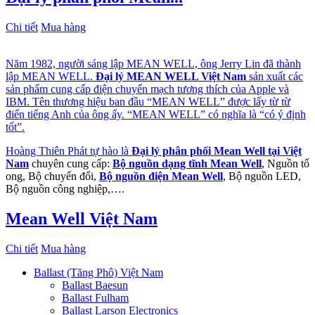
Chi tiết
Mua hàng
Năm 1982, người sáng lập MEAN WELL, ông Jerry Lin đã thành
lập MEAN WELL.
Đại lý MEAN WELL Việt Nam
sản xuất các
sản phẩm cung cấp điện chuyển mạch tương thích của Apple và
IBM. Tên thương hiệu ban đầu “MEAN WELL” được lấy từ từ
điển tiếng Anh của ông ấy. “MEAN WELL” có nghĩa là “có ý định
tốt”.
Hoàng Thiên Phát tự hào là
Đại lý phân phối Mean Well tại Việt
Nam
chuyên cung cấp:
Bộ nguồn dạng tĩnh Mean Well
, Nguồn tổ
ong, Bộ chuyển đổi,
Bộ nguồn điện Mean Well
, Bộ nguồn LED,
Bộ nguồn công nghiệp,….
Mean Well Việt Nam
Chi tiết
Mua hàng
Ballast (Tăng Phô) Việt Nam
Ballast Baesun
Ballast Fulham
Ballast Larson Electronics