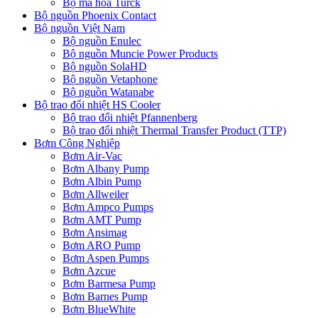
Bộ mã hóa Turck
Bộ nguồn Phoenix Contact
Bộ nguồn Việt Nam
Bộ nguồn Enulec
Bộ nguồn Muncie Power Products
Bộ nguồn SolaHD
Bộ nguồn Vetaphone
Bộ nguồn Watanabe
Bộ trao đổi nhiệt HS Cooler
Bộ trao đổi nhiệt Pfannenberg
Bộ trao đổi nhiệt Thermal Transfer Product (TTP)
Bơm Công Nghiệp
Bơm Air-Vac
Bơm Albany Pump
Bơm Albin Pump
Bơm Allweiler
Bơm Ampco Pumps
Bơm AMT Pump
Bơm Ansimag
Bơm ARO Pump
Bơm Aspen Pumps
Bơm Azcue
Bơm Barmesa Pump
Bơm Barnes Pump
Bơm BlueWhite