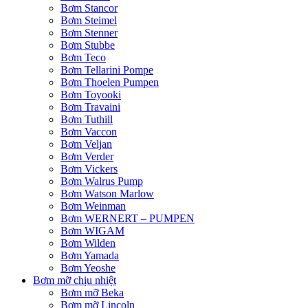
Bơm Stancor
Bơm Steimel
Bơm Stenner
Bơm Stubbe
Bơm Teco
Bơm Tellarini Pompe
Bơm Thoelen Pumpen
Bơm Toyooki
Bơm Travaini
Bơm Tuthill
Bơm Vaccon
Bơm Veljan
Bơm Verder
Bơm Vickers
Bơm Walrus Pump
Bơm Watson Marlow
Bơm Weinman
Bơm WERNERT – PUMPEN
Bơm WIGAM
Bơm Wilden
Bơm Yamada
Bơm Yeoshe
Bơm mỡ chịu nhiệt
Bơm mỡ Beka
Bơm mỡ Lincoln