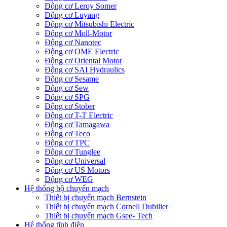
Động cơ Leroy Somer
Động cơ Luyang
Động cơ Mitsubishi Electric
Động cơ Moll-Motor
Động cơ Nanotec
Động cơ OME Electric
Động cơ Oriental Motor
Động cơ SAI Hydraulics
Động cơ Sesame
Động cơ Sew
Động cơ SPG
Động cơ Stober
Động cơ T-T Electric
Động cơ Tamagawa
Động cơ Teco
Động cơ TPC
Động cơ Tunglee
Động cơ Universal
Động cơ US Motors
Động cơ WEG
Hệ thống bộ chuyển mạch
Thiết bị chuyển mạch Bernstein
Thiết bị chuyển mạch Cornell Dubilier
Thiết bị chuyển mạch Gsee- Tech
Hệ thống tĩnh điện