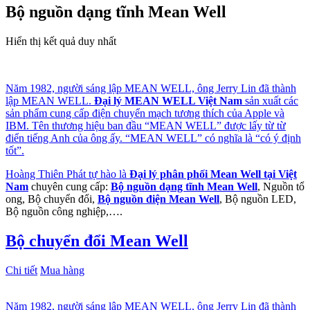
Bộ nguồn dạng tĩnh Mean Well
Hiển thị kết quả duy nhất
Năm 1982, người sáng lập MEAN WELL, ông Jerry Lin đã thành
lập MEAN WELL.
Đại lý MEAN WELL Việt Nam
sản xuất các
sản phẩm cung cấp điện chuyển mạch tương thích của Apple và
IBM. Tên thương hiệu ban đầu “MEAN WELL” được lấy từ từ
điển tiếng Anh của ông ấy. “MEAN WELL” có nghĩa là “có ý định
tốt”.
Hoàng Thiên Phát tự hào là
Đại lý phân phối Mean Well tại Việt
Nam
chuyên cung cấp:
Bộ nguồn dạng tĩnh Mean Well
, Nguồn tổ
ong, Bộ chuyển đổi,
Bộ nguồn điện Mean Well
, Bộ nguồn LED,
Bộ nguồn công nghiệp,….
Bộ chuyển đổi Mean Well
Chi tiết
Mua hàng
Năm 1982, người sáng lập MEAN WELL, ông Jerry Lin đã thành