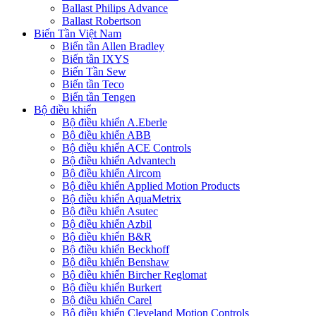
Ballast Philips Advance
Ballast Robertson
Biến Tần Việt Nam
Biến tần Allen Bradley
Biến tần IXYS
Biến Tần Sew
Biến tần Teco
Biến tần Tengen
Bộ điều khiển
Bộ điều khiển A.Eberle
Bộ điều khiển ABB
Bộ điều khiển ACE Controls
Bộ điều khiển Advantech
Bộ điều khiển Aircom
Bộ điều khiển Applied Motion Products
Bộ điều khiển AquaMetrix
Bộ điều khiển Asutec
Bộ điều khiển Azbil
Bộ điều khiển B&R
Bộ điều khiển Beckhoff
Bộ điều khiển Benshaw
Bộ điều khiển Bircher Reglomat
Bộ điều khiển Burkert
Bộ điều khiển Carel
Bộ điều khiển Cleveland Motion Controls