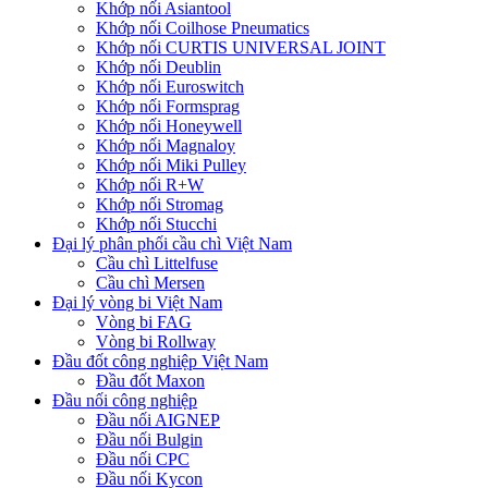
Khớp nối Asiantool
Khớp nối Coilhose Pneumatics
Khớp nối CURTIS UNIVERSAL JOINT
Khớp nối Deublin
Khớp nối Euroswitch
Khớp nối Formsprag
Khớp nối Honeywell
Khớp nối Magnaloy
Khớp nối Miki Pulley
Khớp nối R+W
Khớp nối Stromag
Khớp nối Stucchi
Đại lý phân phối cầu chì Việt Nam
Cầu chì Littelfuse
Cầu chì Mersen
Đại lý vòng bi Việt Nam
Vòng bi FAG
Vòng bi Rollway
Đầu đốt công nghiệp Việt Nam
Đầu đốt Maxon
Đầu nối công nghiệp
Đầu nối AIGNEP
Đầu nối Bulgin
Đầu nối CPC
Đầu nối Kycon