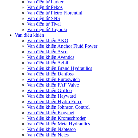
Van điện từ Parker
Van điện từ Pekos
Van điện từ Pietro Fiorentini
Van điện từ SNS
Van điện từ Tival
Van điện từ Toyooki
Van điều khiển
Van điều khiển AKO
Van điều khiển Anchor Fluid Power
Van điều khiển Asco
Van điều khiển Aventics
Van điều khiển Azbil
Van điều khiển Brand Hydraulics
Van điều khiển Danfoss
Van điều khiển Euroswitch
Van điều khiển FAF Valve
Van điều khiển Griffco
Van điều khiển Hayward
Van điều khiển Hydra Force
Van điều khiển Johnson Control
Van điều khiển Koganei
Van điều khiển Kromschroder
Van điều khiển Meta Hydraulics
Van điều khiển Nabtesco
Van điều khiển Neles