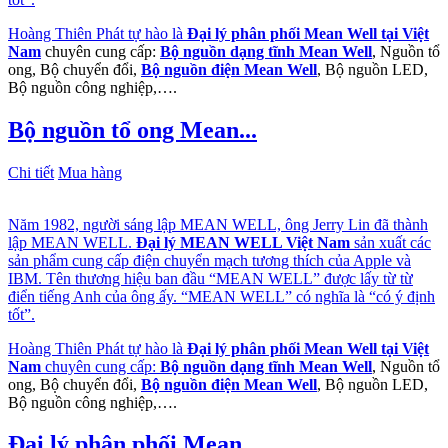
Hoàng Thiên Phát tự hào là
Đại lý phân phối Mean Well tại Việt
Nam
chuyên cung cấp:
Bộ nguồn dạng tĩnh Mean Well
, Nguồn tổ
ong, Bộ chuyển đổi,
Bộ nguồn điện Mean Well
, Bộ nguồn LED,
Bộ nguồn công nghiệp,….
Bộ nguồn tổ ong Mean...
Chi tiết
Mua hàng
Năm 1982, người sáng lập MEAN WELL, ông Jerry Lin đã thành
lập MEAN WELL.
Đại lý MEAN WELL Việt Nam
sản xuất các
sản phẩm cung cấp điện chuyển mạch tương thích của Apple và
IBM. Tên thương hiệu ban đầu “MEAN WELL” được lấy từ từ
điển tiếng Anh của ông ấy. “MEAN WELL” có nghĩa là “có ý định
tốt”.
Hoàng Thiên Phát tự hào là
Đại lý phân phối Mean Well tại Việt
Nam
chuyên cung cấp:
Bộ nguồn dạng tĩnh Mean Well
, Nguồn tổ
ong, Bộ chuyển đổi,
Bộ nguồn điện Mean Well
, Bộ nguồn LED,
Bộ nguồn công nghiệp,….
Đại lý phân phối Mean...