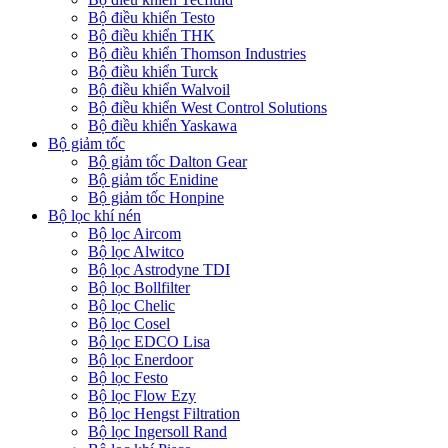
Bộ điều khiển Testo
Bộ điều khiển THK
Bộ điều khiển Thomson Industries
Bộ điều khiển Turck
Bộ điều khiển Walvoil
Bộ điều khiển West Control Solutions
Bộ điều khiển Yaskawa
Bộ giảm tốc
Bộ giảm tốc Dalton Gear
Bộ giảm tốc Enidine
Bộ giảm tốc Honpine
Bộ lọc khí nén
Bộ lọc Aircom
Bộ lọc Alwitco
Bộ lọc Astrodyne TDI
Bộ lọc Bollfilter
Bộ lọc Chelic
Bộ lọc Cosel
Bộ lọc EDCO Lisa
Bộ lọc Enerdoor
Bộ lọc Festo
Bộ lọc Flow Ezy
Bộ lọc Hengst Filtration
Bộ lọc Ingersoll Rand