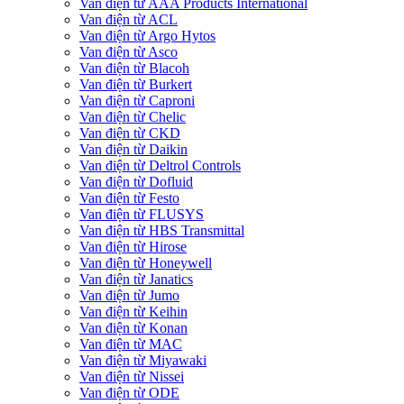
Van điện từ AAA Products International
Van điện từ ACL
Van điện từ Argo Hytos
Van điện từ Asco
Van điện từ Blacoh
Van điện từ Burkert
Van điện từ Caproni
Van điện từ Chelic
Van điện từ CKD
Van điện từ Daikin
Van điện từ Deltrol Controls
Van điện từ Dofluid
Van điện từ Festo
Van điện từ FLUSYS
Van điện từ HBS Transmittal
Van điện từ Hirose
Van điện từ Honeywell
Van điện từ Janatics
Van điện từ Jumo
Van điện từ Keihin
Van điện từ Konan
Van điện từ MAC
Van điện từ Miyawaki
Van điện từ Nissei
Van điện từ ODE