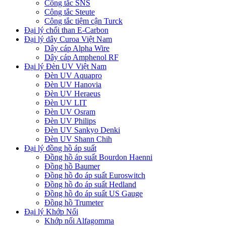
Công tắc SNS
Công tắc Steute
Công tắc tiệm cận Turck
Đại lý chổi than E-Carbon
Đại lý dây Curoa Việt Nam
Dây cáp Alpha Wire
Dây cáp Amphenol RF
Đại lý Đèn UV Việt Nam
Đèn UV Aquapro
Đèn UV Hanovia
Đèn UV Heraeus
Đèn UV LIT
Đèn UV Osram
Đèn UV Philips
Đèn UV Sankyo Denki
Đèn UV Shann Chih
Đại lý đồng hồ áp suất
Đồng hồ áp suất Bourdon Haenni
Đồng hồ Baumer
Đồng hồ đo áp suất Euroswitch
Đồng hồ đo áp suất Hedland
Đồng hồ đo áp suất US Gauge
Đồng hồ Trumeter
Đại lý Khớp Nối
Khớp nối Alfagomma