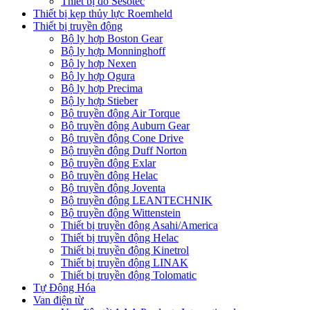
Thiết bị đo Sesotec
Thiết bị kẹp thủy lực Roemheld
Thiết bị truyền động
Bộ ly hợp Boston Gear
Bộ ly hợp Monninghoff
Bộ ly hợp Nexen
Bộ ly hợp Ogura
Bộ ly hợp Precima
Bộ ly hợp Stieber
Bộ truyền động Air Torque
Bộ truyền động Auburn Gear
Bộ truyền động Cone Drive
Bộ truyền động Duff Norton
Bộ truyền động Exlar
Bộ truyền động Helac
Bộ truyền động Joventa
Bộ truyền động LEANTECHNIK
Bộ truyền động Wittenstein
Thiết bị truyền động Asahi/America
Thiết bị truyền động Helac
Thiết bị truyền động Kinetrol
Thiết bị truyền động LINAK
Thiết bị truyền động Tolomatic
Tự Động Hóa
Van điện từ