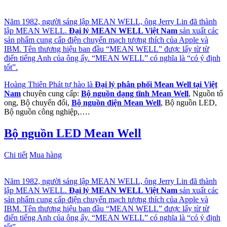
Năm 1982, người sáng lập MEAN WELL, ông Jerry Lin đã thành
lập MEAN WELL.
Đại lý MEAN WELL Việt Nam
sản xuất các
sản phẩm cung cấp điện chuyển mạch tương thích của Apple và
IBM. Tên thương hiệu ban đầu “MEAN WELL” được lấy từ từ
điển tiếng Anh của ông ấy. “MEAN WELL” có nghĩa là “có ý định
tốt”.
Hoàng Thiên Phát tự hào là
Đại lý phân phối Mean Well tại Việt
Nam
chuyên cung cấp:
Bộ nguồn dạng tĩnh Mean Well
, Nguồn tổ
ong, Bộ chuyển đổi,
Bộ nguồn điện Mean Well
, Bộ nguồn LED,
Bộ nguồn công nghiệp,….
Bộ nguồn LED Mean Well
Chi tiết
Mua hàng
Năm 1982, người sáng lập MEAN WELL, ông Jerry Lin đã thành
lập MEAN WELL.
Đại lý MEAN WELL Việt Nam
sản xuất các
sản phẩm cung cấp điện chuyển mạch tương thích của Apple và
IBM. Tên thương hiệu ban đầu “MEAN WELL” được lấy từ từ
điển tiếng Anh của ông ấy. “MEAN WELL” có nghĩa là “có ý định
tốt”.