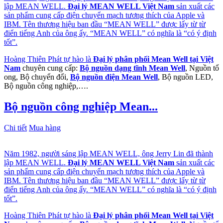
lập MEAN WELL.
Đại lý MEAN WELL Việt Nam
sản xuất các
sản phẩm cung cấp điện chuyển mạch tương thích của Apple và
IBM. Tên thương hiệu ban đầu “MEAN WELL” được lấy từ từ
điển tiếng Anh của ông ấy. “MEAN WELL” có nghĩa là “có ý định
tốt”.
Hoàng Thiên Phát tự hào là
Đại lý phân phối Mean Well tại Việt
Nam
chuyên cung cấp:
Bộ nguồn dạng tĩnh Mean Well
, Nguồn tổ
ong, Bộ chuyển đổi,
Bộ nguồn điện Mean Well
, Bộ nguồn LED,
Bộ nguồn công nghiệp,….
Bộ nguồn công nghiệp Mean...
Chi tiết
Mua hàng
Năm 1982, người sáng lập MEAN WELL, ông Jerry Lin đã thành
lập MEAN WELL.
Đại lý MEAN WELL Việt Nam
sản xuất các
sản phẩm cung cấp điện chuyển mạch tương thích của Apple và
IBM. Tên thương hiệu ban đầu “MEAN WELL” được lấy từ từ
điển tiếng Anh của ông ấy. “MEAN WELL” có nghĩa là “có ý định
tốt”.
Hoàng Thiên Phát tự hào là
Đại lý phân phối Mean Well tại Việt