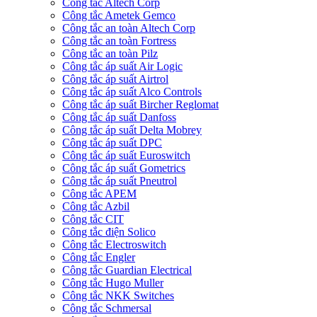
Công tắc Altech Corp
Công tắc Ametek Gemco
Công tắc an toàn Altech Corp
Công tắc an toàn Fortress
Công tắc an toàn Pilz
Công tắc áp suất Air Logic
Công tắc áp suất Airtrol
Công tắc áp suất Alco Controls
Công tắc áp suất Bircher Reglomat
Công tắc áp suất Danfoss
Công tắc áp suất Delta Mobrey
Công tắc áp suất DPC
Công tắc áp suất Euroswitch
Công tắc áp suất Gometrics
Công tắc áp suất Pneutrol
Công tắc APEM
Công tắc Azbil
Công tắc CIT
Công tắc điện Solico
Công tắc Electroswitch
Công tắc Engler
Công tắc Guardian Electrical
Công tắc Hugo Muller
Công tắc NKK Switches
Công tắc Schmersal