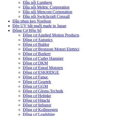
Đầu nối Lumberg
Đầu nối Meltric Corporation
Đầu nối Mencom Corporation
Đầu nối Switchcraft Conxall
Đầu phun keo Nordson
Đèn UV bắt muỗi made in Japan
Động Cơ Hộp Số
Động cơ Applied Motion Products
Động cơ Autonics
Động cơ Baldor
Động cơ Bronzoni Motori Elettrici
Động cơ Burkert
Động cơ Cutler Hammer
Động cơ DKM
Động cơ Emod Motoren
Động cơ ESKRIDGE
Động cơ Fanuc
Động cơ Geartek
Động cơ GGM
Động cơ Glems-Technik
Động cơ Helmke
Động cơ Hitachi
Động cơ Infranor
Động cơ Kollmorgen
Động cơ Leadshine