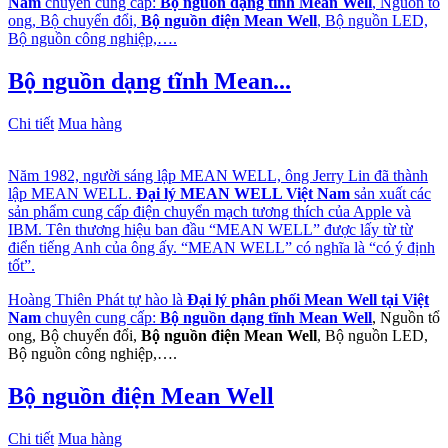
Nam
chuyên cung cấp:
Bộ nguồn dạng tĩnh Mean Well
, Nguồn tổ
ong, Bộ chuyển đổi,
Bộ nguồn điện Mean Well
, Bộ nguồn LED,
Bộ nguồn công nghiệp,….
Bộ nguồn dạng tĩnh Mean...
Chi tiết
Mua hàng
Năm 1982, người sáng lập MEAN WELL, ông Jerry Lin đã thành
lập MEAN WELL.
Đại lý MEAN WELL Việt Nam
sản xuất các
sản phẩm cung cấp điện chuyển mạch tương thích của Apple và
IBM. Tên thương hiệu ban đầu “MEAN WELL” được lấy từ từ
điển tiếng Anh của ông ấy. “MEAN WELL” có nghĩa là “có ý định
tốt”.
Hoàng Thiên Phát tự hào là
Đại lý phân phối Mean Well tại Việt
Nam
chuyên cung cấp:
Bộ nguồn dạng tĩnh Mean Well
, Nguồn tổ
ong, Bộ chuyển đổi,
Bộ nguồn điện Mean Well
, Bộ nguồn LED,
Bộ nguồn công nghiệp,….
Bộ nguồn điện Mean Well
Chi tiết
Mua hàng