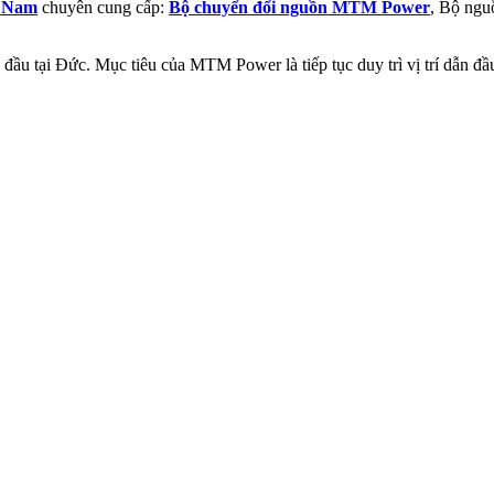
t Nam
chuyên cung cấp:
Bộ chuyển đổi nguồn MTM Power
, Bộ ngu
đầu tại Đức. Mục tiêu của MTM Power là tiếp tục duy trì vị trí dẫn đ