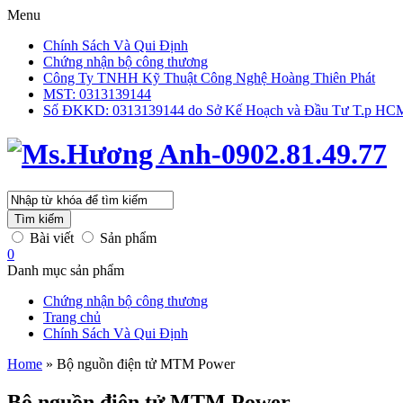
Menu
Chính Sách Và Qui Định
Chứng nhận bộ công thương
Công Ty TNHH Kỹ Thuật Công Nghệ Hoàng Thiên Phát
MST: 0313139144
Số ĐKKD: 0313139144 do Sở Kế Hoạch và Đầu Tư T.p HCM 
Tìm kiếm
Bài viết
Sản phẩm
0
Danh mục sản phẩm
Chứng nhận bộ công thương
Trang chủ
Chính Sách Và Qui Định
Home
»
Bộ nguồn điện tử MTM Power
Bộ nguồn điện tử MTM Power