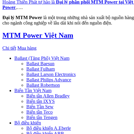
Hoàng Thiên Phát tự hào là
Đại lý phân phối MTM Power tại Việ
Power
,….
Đại lý MTM Power
là một trong những nhà sản xuất bộ nguồn hàng 
cho ngành công nghiệp về lâu dài khi nói đến nguồn điện.
MTM Power Việt Nam
Chi tiết
Mua hàng
Ballast (Tăng Phô) Việt Nam
Ballast Baesun
Ballast Fulham
Ballast Larson Electronics
Ballast Philips Advance
Ballast Robertson
Biến Tần Việt Nam
Biến tần Allen Bradley
Biến tần IXYS
Biến Tần Sew
Biến tần Teco
Biến tần Tengen
Bộ điều khiển
Bộ điều khiển A.Eberle
Bộ điều khiển ABB