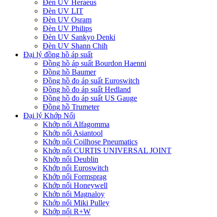
Đèn UV Heraeus
Đèn UV LIT
Đèn UV Osram
Đèn UV Philips
Đèn UV Sankyo Denki
Đèn UV Shann Chih
Đại lý đồng hồ áp suất
Đồng hồ áp suất Bourdon Haenni
Đồng hồ Baumer
Đồng hồ đo áp suất Euroswitch
Đồng hồ đo áp suất Hedland
Đồng hồ đo áp suất US Gauge
Đồng hồ Trumeter
Đại lý Khớp Nối
Khớp nối Alfagomma
Khớp nối Asiantool
Khớp nối Coilhose Pneumatics
Khớp nối CURTIS UNIVERSAL JOINT
Khớp nối Deublin
Khớp nối Euroswitch
Khớp nối Formsprag
Khớp nối Honeywell
Khớp nối Magnaloy
Khớp nối Miki Pulley
Khớp nối R+W