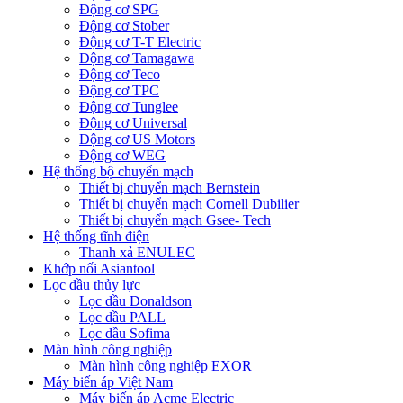
Động cơ SPG
Động cơ Stober
Động cơ T-T Electric
Động cơ Tamagawa
Động cơ Teco
Động cơ TPC
Động cơ Tunglee
Động cơ Universal
Động cơ US Motors
Động cơ WEG
Hệ thống bộ chuyển mạch
Thiết bị chuyển mạch Bernstein
Thiết bị chuyển mạch Cornell Dubilier
Thiết bị chuyển mạch Gsee- Tech
Hệ thống tĩnh điện
Thanh xả ENULEC
Khớp nối Asiantool
Lọc dầu thủy lực
Lọc dầu Donaldson
Lọc dầu PALL
Lọc dầu Sofima
Màn hình công nghiệp
Màn hình công nghiệp EXOR
Máy biến áp Việt Nam
Máy biến áp Acme Electric