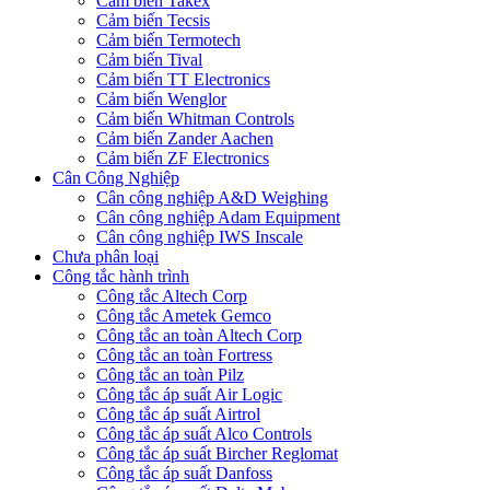
Cảm biến Takex
Cảm biến Tecsis
Cảm biến Termotech
Cảm biến Tival
Cảm biến TT Electronics
Cảm biến Wenglor
Cảm biến Whitman Controls
Cảm biến Zander Aachen
Cảm biến ZF Electronics
Cân Công Nghiệp
Cân công nghiệp A&D Weighing
Cân công nghiệp Adam Equipment
Cân công nghiệp IWS Inscale
Chưa phân loại
Công tắc hành trình
Công tắc Altech Corp
Công tắc Ametek Gemco
Công tắc an toàn Altech Corp
Công tắc an toàn Fortress
Công tắc an toàn Pilz
Công tắc áp suất Air Logic
Công tắc áp suất Airtrol
Công tắc áp suất Alco Controls
Công tắc áp suất Bircher Reglomat
Công tắc áp suất Danfoss