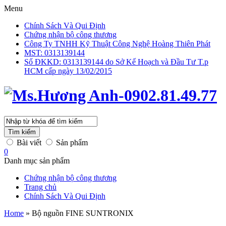
Menu
Chính Sách Và Qui Định
Chứng nhận bộ công thương
Công Ty TNHH Kỹ Thuật Công Nghệ Hoàng Thiên Phát
MST: 0313139144
Số ĐKKD: 0313139144 do Sở Kế Hoạch và Đầu Tư T.p
HCM cấp ngày 13/02/2015
Tìm kiếm
Bài viết
Sản phẩm
0
Danh mục sản phẩm
Chứng nhận bộ công thương
Trang chủ
Chính Sách Và Qui Định
Home
»
Bộ nguồn FINE SUNTRONIX