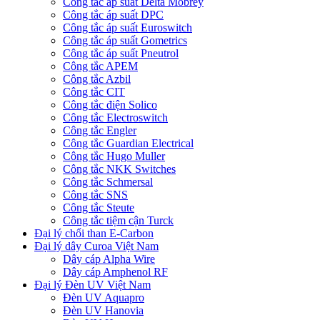
Công tắc áp suất Delta Mobrey
Công tắc áp suất DPC
Công tắc áp suất Euroswitch
Công tắc áp suất Gometrics
Công tắc áp suất Pneutrol
Công tắc APEM
Công tắc Azbil
Công tắc CIT
Công tắc điện Solico
Công tắc Electroswitch
Công tắc Engler
Công tắc Guardian Electrical
Công tắc Hugo Muller
Công tắc NKK Switches
Công tắc Schmersal
Công tắc SNS
Công tắc Steute
Công tắc tiệm cận Turck
Đại lý chổi than E-Carbon
Đại lý dây Curoa Việt Nam
Dây cáp Alpha Wire
Dây cáp Amphenol RF
Đại lý Đèn UV Việt Nam
Đèn UV Aquapro
Đèn UV Hanovia