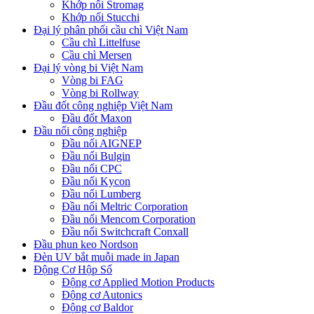
Khớp nối Stromag
Khớp nối Stucchi
Đại lý phân phối cầu chì Việt Nam
Cầu chì Littelfuse
Cầu chì Mersen
Đại lý vòng bi Việt Nam
Vòng bi FAG
Vòng bi Rollway
Đầu đốt công nghiệp Việt Nam
Đầu đốt Maxon
Đầu nối công nghiệp
Đầu nối AIGNEP
Đầu nối Bulgin
Đầu nối CPC
Đầu nối Kycon
Đầu nối Lumberg
Đầu nối Meltric Corporation
Đầu nối Mencom Corporation
Đầu nối Switchcraft Conxall
Đầu phun keo Nordson
Đèn UV bắt muỗi made in Japan
Động Cơ Hộp Số
Động cơ Applied Motion Products
Động cơ Autonics
Động cơ Baldor