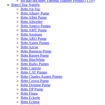
Bộ trao đổi nhiệt Thermal Transfer Product (TTP)
Bơm Công Nghiệp
Bơm Air-Vac
Bơm Albany Pump
Bơm Albin Pump
Bơm Allweiler
Bơm Ampco Pumps
Bơm AMT Pump
Bơm Ansimag
Bơm ARO Pump
Bơm Aspen Pumps
Bơm Azcue
Bơm Barmesa Pump
Bơm Barnes Pump
Bơm BlueWhite
Bơm Burks Pumps
Bơm Caproni
Bơm CAT Pumps
Bơm Charles Austen Pumps
Bơm Crown Pump
Bơm Deming Pump
Bơm DP Pump
Bơm Ebara
Bơm Eckerle
Bơm Eclipse