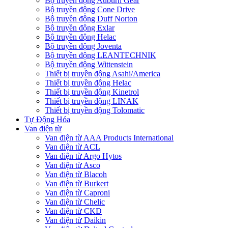
Bộ truyền động Auburn Gear
Bộ truyền động Cone Drive
Bộ truyền động Duff Norton
Bộ truyền động Exlar
Bộ truyền động Helac
Bộ truyền động Joventa
Bộ truyền động LEANTECHNIK
Bộ truyền động Wittenstein
Thiết bị truyền động Asahi/America
Thiết bị truyền động Helac
Thiết bị truyền động Kinetrol
Thiết bị truyền động LINAK
Thiết bị truyền động Tolomatic
Tự Động Hóa
Van điện từ
Van điện từ AAA Products International
Van điện từ ACL
Van điện từ Argo Hytos
Van điện từ Asco
Van điện từ Blacoh
Van điện từ Burkert
Van điện từ Caproni
Van điện từ Chelic
Van điện từ CKD
Van điện từ Daikin