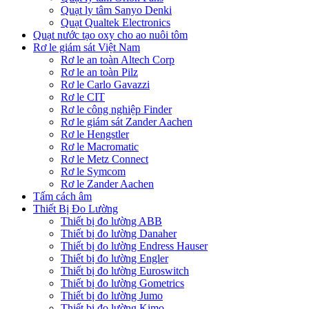
Quạt ly tâm Sanyo Denki
Quạt Qualtek Electronics
Quạt nước tạo oxy cho ao nuôi tôm
Rơ le giám sát Việt Nam
Rơ le an toàn Altech Corp
Rơ le an toàn Pilz
Rơ le Carlo Gavazzi
Rơ le CIT
Rơ le công nghiệp Finder
Rơ le giám sát Zander Aachen
Rơ le Hengstler
Rơ le Macromatic
Rơ le Metz Connect
Rơ le Symcom
Rơ le Zander Aachen
Tấm cách âm
Thiết Bị Đo Lường
Thiết bị đo lường ABB
Thiết bị đo lường Danaher
Thiết bị đo lường Endress Hauser
Thiết bị đo lường Engler
Thiết bị đo lường Euroswitch
Thiết bị đo lường Gometrics
Thiết bị đo lường Jumo
Thiết bị đo lường Kimo