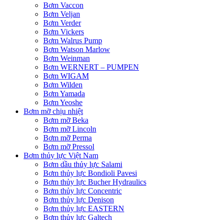
Bơm Vaccon
Bơm Veljan
Bơm Verder
Bơm Vickers
Bơm Walrus Pump
Bơm Watson Marlow
Bơm Weinman
Bơm WERNERT – PUMPEN
Bơm WIGAM
Bơm Wilden
Bơm Yamada
Bơm Yeoshe
Bơm mỡ chịu nhiệt
Bơm mỡ Beka
Bơm mỡ Lincoln
Bơm mỡ Perma
Bơm mỡ Pressol
Bơm thủy lực Việt Nam
Bơm dầu thủy lực Salami
Bơm thủy lực Bondioli Pavesi
Bơm thủy lực Bucher Hydraulics
Bơm thủy lực Concentric
Bơm thủy lực Denison
Bơm thủy lực EASTERN
Bơm thủy lực Galtech