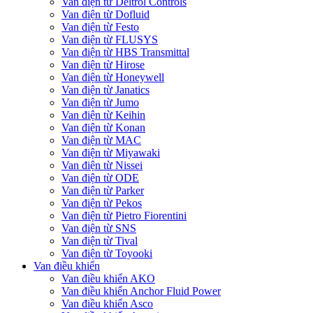
Van điện từ Deltrol Controls
Van điện từ Dofluid
Van điện từ Festo
Van điện từ FLUSYS
Van điện từ HBS Transmittal
Van điện từ Hirose
Van điện từ Honeywell
Van điện từ Janatics
Van điện từ Jumo
Van điện từ Keihin
Van điện từ Konan
Van điện từ MAC
Van điện từ Miyawaki
Van điện từ Nissei
Van điện từ ODE
Van điện từ Parker
Van điện từ Pekos
Van điện từ Pietro Fiorentini
Van điện từ SNS
Van điện từ Tival
Van điện từ Toyooki
Van điều khiển
Van điều khiển AKO
Van điều khiển Anchor Fluid Power
Van điều khiển Asco