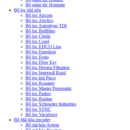
Bộ giảm tốc Honpine
Bộ lọc khí nén
Bộ lọc Aircom
Bộ lọc Alwitco
Bộ lọc Astrodyne TDI
Bộ lọc Bollfilter
Bộ lọc Chelic
Bộ lọc Cosel
Bộ lọc EDCO Lisa
Bộ lọc Enerdoor
Bộ lọc Festo
Bộ lọc Flow Ezy
Bộ lọc Hengst Filtration
Bộ lọc Ingersoll Rand
Bộ lọc khí Pisco
Bộ lọc Koganei
Bộ lọc Master Pneumatic
Bộ lọc Parker
Bộ lọc Raritan
Bộ lọc Schroeder Industries
Bộ lọc STNC
Bộ lọc Vacuforce
Bộ Mã hóa encoder
Bộ mã hóa Avtron