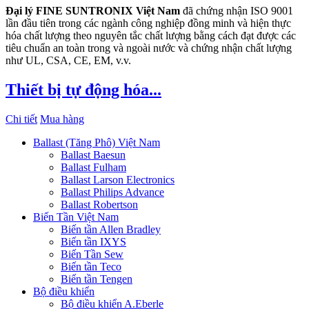
Đại lý FINE SUNTRONIX Việt Nam
đã chứng nhận ISO 9001
lần đầu tiên trong các ngành công nghiệp đồng minh và hiện thực
hóa chất lượng theo nguyên tắc chất lượng bằng cách đạt được các
tiêu chuẩn an toàn trong và ngoài nước và chứng nhận chất lượng
như UL, CSA, CE, EM, v.v.
Thiết bị tự động hóa...
Chi tiết
Mua hàng
Ballast (Tăng Phô) Việt Nam
Ballast Baesun
Ballast Fulham
Ballast Larson Electronics
Ballast Philips Advance
Ballast Robertson
Biến Tần Việt Nam
Biến tần Allen Bradley
Biến tần IXYS
Biến Tần Sew
Biến tần Teco
Biến tần Tengen
Bộ điều khiển
Bộ điều khiển A.Eberle