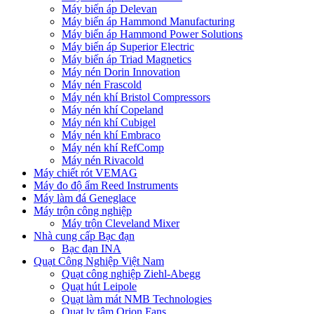
Máy biến áp Delevan
Máy biến áp Hammond Manufacturing
Máy biến áp Hammond Power Solutions
Máy biến áp Superior Electric
Máy biến áp Triad Magnetics
Máy nén Dorin Innovation
Máy nén Frascold
Máy nén khí Bristol Compressors
Máy nén khí Copeland
Máy nén khí Cubigel
Máy nén khí Embraco
Máy nén khí RefComp
Máy nén Rivacold
Máy chiết rót VEMAG
Máy đo độ ẩm Reed Instruments
Máy làm đá Geneglace
Máy trộn công nghiệp
Máy trộn Cleveland Mixer
Nhà cung cấp Bạc đạn
Bạc đạn INA
Quạt Công Nghiệp Việt Nam
Quạt công nghiệp Ziehl-Abegg
Quạt hút Leipole
Quạt làm mát NMB Technologies
Quạt ly tâm Orion Fans