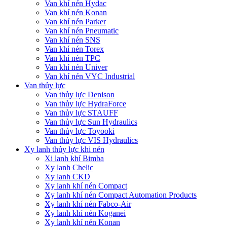
Van khí nén Hydac
Van khí nén Konan
Van khí nén Parker
Van khí nén Pneumatic
Van khí nén SNS
Van khí nén Torex
Van khí nén TPC
Van khí nén Univer
Van khí nén VYC Industrial
Van thủy lực
Van thủy lực Denison
Van thủy lực HydraForce
Van thủy lực STAUFF
Van thủy lực Sun Hydraulics
Van thủy lực Toyooki
Van thủy lực VIS Hydraulics
Xy lanh thủy lực khi nén
Xi lanh khí Bimba
Xy lanh Chelic
Xy lanh CKD
Xy lanh khí nén Compact
Xy lanh khí nén Compact Automation Products
Xy lanh khí nén Fabco-Air
Xy lanh khí nén Koganei
Xy lanh khí nén Konan