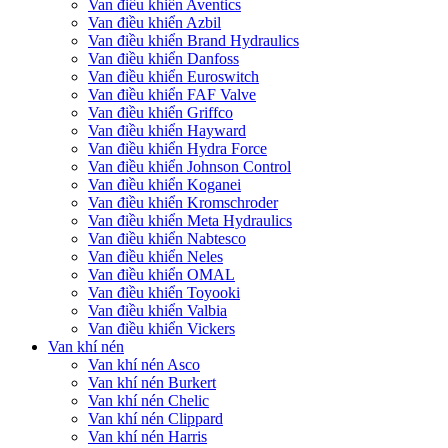
Van điều khiển Aventics
Van điều khiển Azbil
Van điều khiển Brand Hydraulics
Van điều khiển Danfoss
Van điều khiển Euroswitch
Van điều khiển FAF Valve
Van điều khiển Griffco
Van điều khiển Hayward
Van điều khiển Hydra Force
Van điều khiển Johnson Control
Van điều khiển Koganei
Van điều khiển Kromschroder
Van điều khiển Meta Hydraulics
Van điều khiển Nabtesco
Van điều khiển Neles
Van điều khiển OMAL
Van điều khiển Toyooki
Van điều khiển Valbia
Van điều khiển Vickers
Van khí nén
Van khí nén Asco
Van khí nén Burkert
Van khí nén Chelic
Van khí nén Clippard
Van khí nén Harris