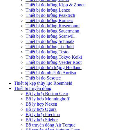
Thiết bị đo lường Kipp & Zonen
Thiết bị đo lường Lenze
Thiết bị đo lường Peaktech
Thiết bị đo lường Romess
Thiết bị đo lường Rosemount
Thiết bị đo lường Sauermann
Thiết bị đo lường Scanwill
Thiết bị đo lường Schmalz
Thiết bị đo lường Tecfluid
Thiết bị đo lường Testo
Thiết bị đo lường Tokyo Keiki
Thiết bị đo lường Veeder Root
Thiết bị đo lưu lượng Hedland
Thiết bị đo nhiệt độ Anritsu
Thiết bị đo Sesotec
Thiết bị kẹp thủy lực Roemheld
Thiết bị truyền động
Bộ ly hợp Boston Gear
Bộ ly hợp Monninghoff
Bộ ly hợp Nexen
Bộ ly hợp Ogura
Bộ ly hợp Precima
Bộ ly hợp Stieber
Bộ truyền động Air Torque