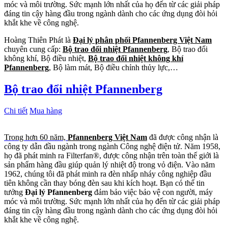
móc và môi trường. Sức mạnh lớn nhất của họ đến từ các giải pháp
đáng tin cậy hàng đầu trong ngành dành cho các ứng dụng đòi hỏi
khắt khe về công nghệ.
Hoàng Thiên Phát là
Đại lý phân phối Pfannenberg Việt Nam
chuyên cung cấp:
Bộ trao đổi nhiệt Pfannenberg
, Bộ trao đổi
không khí, Bộ điều nhiệt,
Bộ trao đổi nhiệt không khí
Pfannenberg
, Bộ làm mát, Bộ điều chỉnh thủy lực,…
Bộ trao đổi nhiệt Pfannenberg
Chi tiết
Mua hàng
Trong hơn 60 năm,
Pfannenberg Việt Nam
đã được công nhận là
công ty dẫn đầu ngành trong ngành Công nghệ điện tử. Năm 1958,
họ đã phát minh ra Filterfan®, được công nhận trên toàn thế giới là
sản phẩm hàng đầu giúp quản lý nhiệt độ trong vỏ điện. Vào năm
1962, chúng tôi đã phát minh ra đèn nhấp nháy công nghiệp đầu
tiên không cần thay bóng đèn sau khi kích hoạt. Bạn có thể tin
tưởng
Đại lý Pfannenberg
đảm bảo việc bảo vệ con người, máy
móc và môi trường. Sức mạnh lớn nhất của họ đến từ các giải pháp
đáng tin cậy hàng đầu trong ngành dành cho các ứng dụng đòi hỏi
khắt khe về công nghệ.