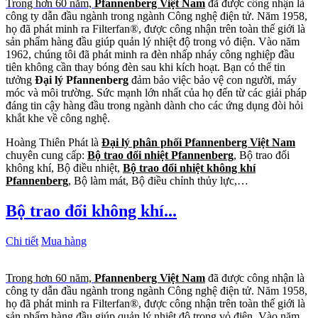
Trong hơn 60 năm,
Pfannenberg Việt Nam
đã được công nhận là
công ty dẫn đầu ngành trong ngành Công nghệ điện tử. Năm 1958,
họ đã phát minh ra Filterfan®, được công nhận trên toàn thế giới là
sản phẩm hàng đầu giúp quản lý nhiệt độ trong vỏ điện. Vào năm
1962, chúng tôi đã phát minh ra đèn nhấp nháy công nghiệp đầu
tiên không cần thay bóng đèn sau khi kích hoạt. Bạn có thể tin
tưởng
Đại lý Pfannenberg
đảm bảo việc bảo vệ con người, máy
móc và môi trường. Sức mạnh lớn nhất của họ đến từ các giải pháp
đáng tin cậy hàng đầu trong ngành dành cho các ứng dụng đòi hỏi
khắt khe về công nghệ.
Hoàng Thiên Phát là
Đại lý phân phối Pfannenberg Việt Nam
chuyên cung cấp:
Bộ trao đổi nhiệt Pfannenberg
, Bộ trao đổi
không khí, Bộ điều nhiệt,
Bộ trao đổi nhiệt không khí
Pfannenberg
, Bộ làm mát, Bộ điều chỉnh thủy lực,…
Bộ trao đổi không khí...
Chi tiết
Mua hàng
Trong hơn 60 năm,
Pfannenberg Việt Nam
đã được công nhận là
công ty dẫn đầu ngành trong ngành Công nghệ điện tử. Năm 1958,
họ đã phát minh ra Filterfan®, được công nhận trên toàn thế giới là
sản phẩm hàng đầu giúp quản lý nhiệt độ trong vỏ điện. Vào năm