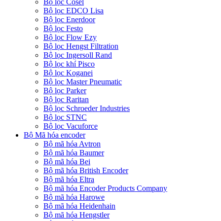
Bộ lọc Cosel
Bộ lọc EDCO Lisa
Bộ lọc Enerdoor
Bộ lọc Festo
Bộ lọc Flow Ezy
Bộ lọc Hengst Filtration
Bộ lọc Ingersoll Rand
Bộ lọc khí Pisco
Bộ lọc Koganei
Bộ lọc Master Pneumatic
Bộ lọc Parker
Bộ lọc Raritan
Bộ lọc Schroeder Industries
Bộ lọc STNC
Bộ lọc Vacuforce
Bộ Mã hóa encoder
Bộ mã hóa Avtron
Bộ mã hóa Baumer
Bộ mã hóa Bei
Bộ mã hóa British Encoder
Bộ mã hóa Eltra
Bộ mã hóa Encoder Products Company
Bộ mã hóa Harowe
Bộ mã hóa Heidenhain
Bộ mã hóa Hengstler