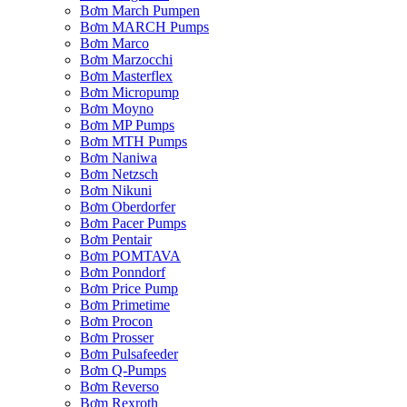
Bơm March Pumpen
Bơm MARCH Pumps
Bơm Marco
Bơm Marzocchi
Bơm Masterflex
Bơm Micropump
Bơm Moyno
Bơm MP Pumps
Bơm MTH Pumps
Bơm Naniwa
Bơm Netzsch
Bơm Nikuni
Bơm Oberdorfer
Bơm Pacer Pumps
Bơm Pentair
Bơm POMTAVA
Bơm Ponndorf
Bơm Price Pump
Bơm Primetime
Bơm Procon
Bơm Prosser
Bơm Pulsafeeder
Bơm Q-Pumps
Bơm Reverso
Bơm Rexroth