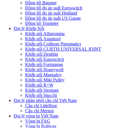
Đồng hồ Baumer
Đồng hồ đo áp suất Euroswitch
Đồng hồ đo áp suất Hedland
Đồng hồ đo áp suất US Gauge
Đồng hồ Trumeter
Đại lý Khớp Nối
Khớp nối Alfagomma
Khớp nối Asiantool
Khớp nối Coilhose Pneumatics
Khớp nối CURTIS UNIVERSAL JOINT
Khớp nối Deublin
Khớp nối Euroswitch
Khớp nối Formsprag
Khớp nối Honeywell
Khớp nối Magnaloy
Khớp nối Miki Pulley
Khớp nối R+W
Khớp nối Stromag
Khớp nối Stucchi
Đại lý phân phối cầu chì Việt Nam
Cầu chì Littelfuse
Cầu chì Mersen
Đại lý vòng bi Việt Nam
Vòng bi FAG
Vòng bi Rollway