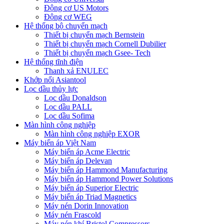
Động cơ US Motors
Động cơ WEG
Hệ thống bộ chuyển mạch
Thiết bị chuyển mạch Bernstein
Thiết bị chuyển mạch Cornell Dubilier
Thiết bị chuyển mạch Gsee- Tech
Hệ thống tĩnh điện
Thanh xả ENULEC
Khớp nối Asiantool
Lọc dầu thủy lực
Lọc dầu Donaldson
Lọc dầu PALL
Lọc dầu Sofima
Màn hình công nghiệp
Màn hình công nghiệp EXOR
Máy biến áp Việt Nam
Máy biến áp Acme Electric
Máy biến áp Delevan
Máy biến áp Hammond Manufacturing
Máy biến áp Hammond Power Solutions
Máy biến áp Superior Electric
Máy biến áp Triad Magnetics
Máy nén Dorin Innovation
Máy nén Frascold
Máy nén khí Bristol Compressors