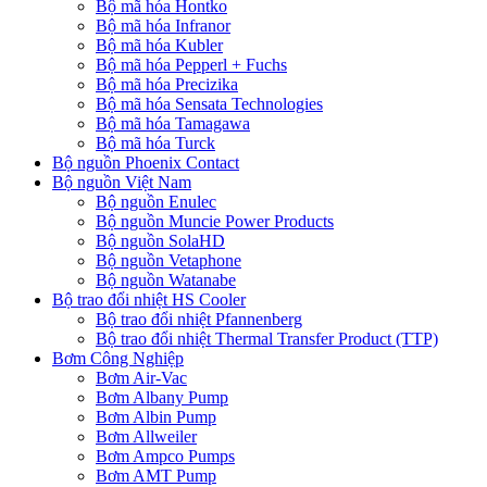
Bộ mã hóa Hontko
Bộ mã hóa Infranor
Bộ mã hóa Kubler
Bộ mã hóa Pepperl + Fuchs
Bộ mã hóa Precizika
Bộ mã hóa Sensata Technologies
Bộ mã hóa Tamagawa
Bộ mã hóa Turck
Bộ nguồn Phoenix Contact
Bộ nguồn Việt Nam
Bộ nguồn Enulec
Bộ nguồn Muncie Power Products
Bộ nguồn SolaHD
Bộ nguồn Vetaphone
Bộ nguồn Watanabe
Bộ trao đổi nhiệt HS Cooler
Bộ trao đổi nhiệt Pfannenberg
Bộ trao đổi nhiệt Thermal Transfer Product (TTP)
Bơm Công Nghiệp
Bơm Air-Vac
Bơm Albany Pump
Bơm Albin Pump
Bơm Allweiler
Bơm Ampco Pumps
Bơm AMT Pump