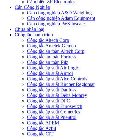
Cảm biến ZF Electronics
Cân Công Nghiệp
Cân công nghiệp A&D Weighing
Cân công nghiệp Adam Equipment
Cân công nghiệp IWS Inscale
Chưa phân loại
Công tắc hành trình
Công tắc Altech Corp
Công tắc Ametek Gemco
Công tắc an toàn Altech Corp
Công tắc an toàn Fortress
Công tắc an toàn Pilz
Công tắc áp suất Air Logic
Công tắc áp suất Airtrol
Công tắc áp suất Alco Controls
Công tắc áp suất Bircher Reglomat
Công tắc áp suất Danfoss
Công tắc áp suất Delta Mobrey
Công tắc áp suất DPC
Công tắc áp suất Euroswitch
Công tắc áp suất Gometrics
Công tắc áp suất Pneutrol
Công tắc APEM
Công tắc Azbil
Công tắc CIT