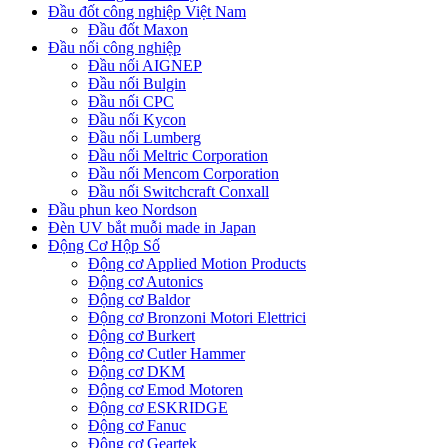
Đầu đốt công nghiệp Việt Nam
Đầu đốt Maxon
Đầu nối công nghiệp
Đầu nối AIGNEP
Đầu nối Bulgin
Đầu nối CPC
Đầu nối Kycon
Đầu nối Lumberg
Đầu nối Meltric Corporation
Đầu nối Mencom Corporation
Đầu nối Switchcraft Conxall
Đầu phun keo Nordson
Đèn UV bắt muỗi made in Japan
Động Cơ Hộp Số
Động cơ Applied Motion Products
Động cơ Autonics
Động cơ Baldor
Động cơ Bronzoni Motori Elettrici
Động cơ Burkert
Động cơ Cutler Hammer
Động cơ DKM
Động cơ Emod Motoren
Động cơ ESKRIDGE
Động cơ Fanuc
Động cơ Geartek