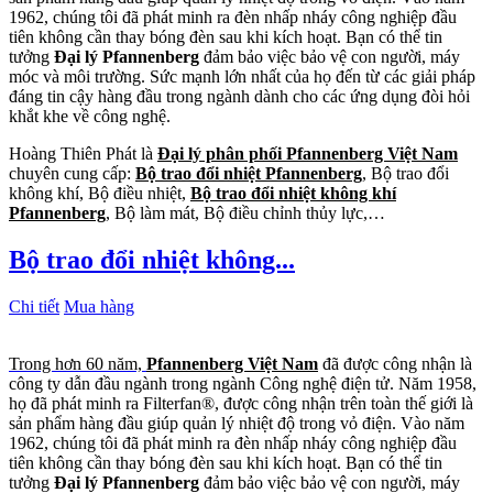
1962, chúng tôi đã phát minh ra đèn nhấp nháy công nghiệp đầu
tiên không cần thay bóng đèn sau khi kích hoạt. Bạn có thể tin
tưởng
Đại lý Pfannenberg
đảm bảo việc bảo vệ con người, máy
móc và môi trường. Sức mạnh lớn nhất của họ đến từ các giải pháp
đáng tin cậy hàng đầu trong ngành dành cho các ứng dụng đòi hỏi
khắt khe về công nghệ.
Hoàng Thiên Phát là
Đại lý phân phối Pfannenberg Việt Nam
chuyên cung cấp:
Bộ trao đổi nhiệt Pfannenberg
, Bộ trao đổi
không khí, Bộ điều nhiệt,
Bộ trao đổi nhiệt không khí
Pfannenberg
, Bộ làm mát, Bộ điều chỉnh thủy lực,…
Bộ trao đổi nhiệt không...
Chi tiết
Mua hàng
Trong hơn 60 năm,
Pfannenberg Việt Nam
đã được công nhận là
công ty dẫn đầu ngành trong ngành Công nghệ điện tử. Năm 1958,
họ đã phát minh ra Filterfan®, được công nhận trên toàn thế giới là
sản phẩm hàng đầu giúp quản lý nhiệt độ trong vỏ điện. Vào năm
1962, chúng tôi đã phát minh ra đèn nhấp nháy công nghiệp đầu
tiên không cần thay bóng đèn sau khi kích hoạt. Bạn có thể tin
tưởng
Đại lý Pfannenberg
đảm bảo việc bảo vệ con người, máy