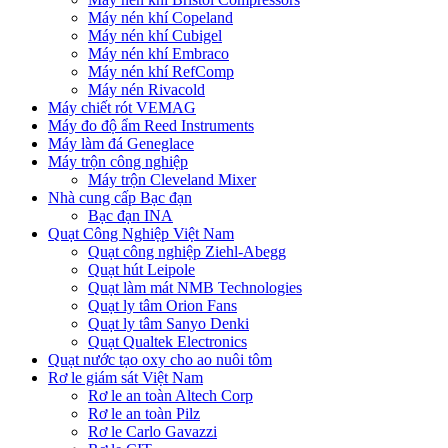
Máy nén khí Copeland
Máy nén khí Cubigel
Máy nén khí Embraco
Máy nén khí RefComp
Máy nén Rivacold
Máy chiết rót VEMAG
Máy đo độ ẩm Reed Instruments
Máy làm đá Geneglace
Máy trộn công nghiệp
Máy trộn Cleveland Mixer
Nhà cung cấp Bạc đạn
Bạc đạn INA
Quạt Công Nghiệp Việt Nam
Quạt công nghiệp Ziehl-Abegg
Quạt hút Leipole
Quạt làm mát NMB Technologies
Quạt ly tâm Orion Fans
Quạt ly tâm Sanyo Denki
Quạt Qualtek Electronics
Quạt nước tạo oxy cho ao nuôi tôm
Rơ le giám sát Việt Nam
Rơ le an toàn Altech Corp
Rơ le an toàn Pilz
Rơ le Carlo Gavazzi