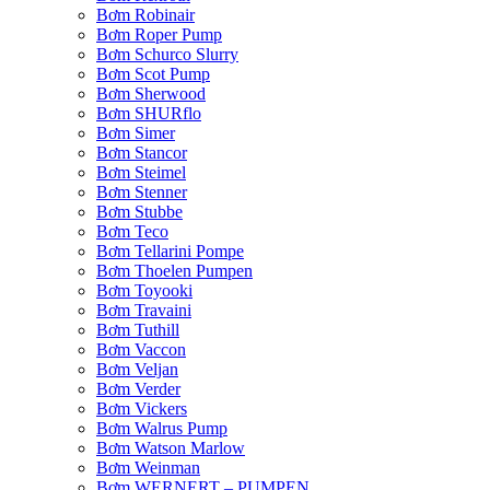
Bơm Robinair
Bơm Roper Pump
Bơm Schurco Slurry
Bơm Scot Pump
Bơm Sherwood
Bơm SHURflo
Bơm Simer
Bơm Stancor
Bơm Steimel
Bơm Stenner
Bơm Stubbe
Bơm Teco
Bơm Tellarini Pompe
Bơm Thoelen Pumpen
Bơm Toyooki
Bơm Travaini
Bơm Tuthill
Bơm Vaccon
Bơm Veljan
Bơm Verder
Bơm Vickers
Bơm Walrus Pump
Bơm Watson Marlow
Bơm Weinman
Bơm WERNERT – PUMPEN