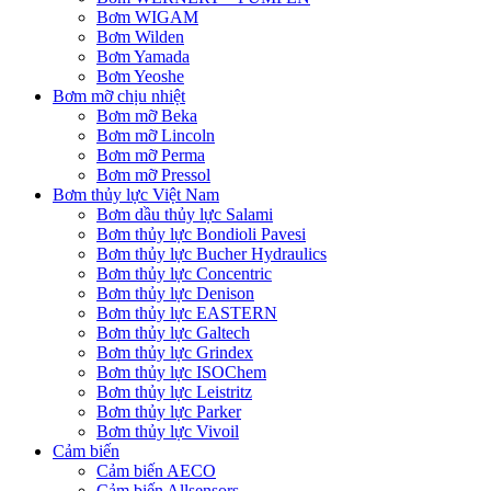
Bơm WIGAM
Bơm Wilden
Bơm Yamada
Bơm Yeoshe
Bơm mỡ chịu nhiệt
Bơm mỡ Beka
Bơm mỡ Lincoln
Bơm mỡ Perma
Bơm mỡ Pressol
Bơm thủy lực Việt Nam
Bơm dầu thủy lực Salami
Bơm thủy lực Bondioli Pavesi
Bơm thủy lực Bucher Hydraulics
Bơm thủy lực Concentric
Bơm thủy lực Denison
Bơm thủy lực EASTERN
Bơm thủy lực Galtech
Bơm thủy lực Grindex
Bơm thủy lực ISOChem
Bơm thủy lực Leistritz
Bơm thủy lực Parker
Bơm thủy lực Vivoil
Cảm biến
Cảm biến AECO
Cảm biến Allsensors