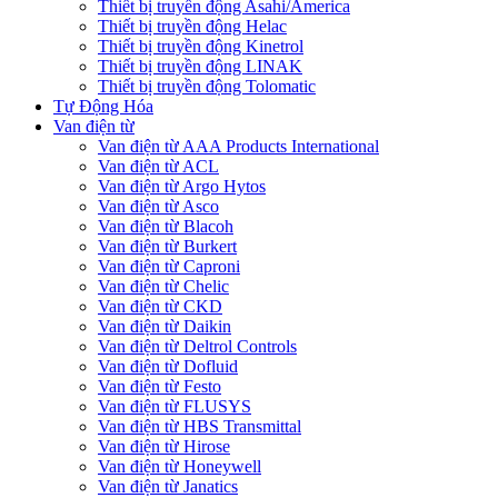
Thiết bị truyền động Asahi/America
Thiết bị truyền động Helac
Thiết bị truyền động Kinetrol
Thiết bị truyền động LINAK
Thiết bị truyền động Tolomatic
Tự Động Hóa
Van điện từ
Van điện từ AAA Products International
Van điện từ ACL
Van điện từ Argo Hytos
Van điện từ Asco
Van điện từ Blacoh
Van điện từ Burkert
Van điện từ Caproni
Van điện từ Chelic
Van điện từ CKD
Van điện từ Daikin
Van điện từ Deltrol Controls
Van điện từ Dofluid
Van điện từ Festo
Van điện từ FLUSYS
Van điện từ HBS Transmittal
Van điện từ Hirose
Van điện từ Honeywell
Van điện từ Janatics