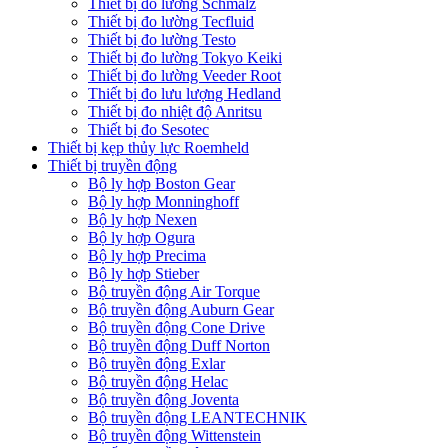
Thiết bị đo lường Schmalz
Thiết bị đo lường Tecfluid
Thiết bị đo lường Testo
Thiết bị đo lường Tokyo Keiki
Thiết bị đo lường Veeder Root
Thiết bị đo lưu lượng Hedland
Thiết bị đo nhiệt độ Anritsu
Thiết bị đo Sesotec
Thiết bị kẹp thủy lực Roemheld
Thiết bị truyền động
Bộ ly hợp Boston Gear
Bộ ly hợp Monninghoff
Bộ ly hợp Nexen
Bộ ly hợp Ogura
Bộ ly hợp Precima
Bộ ly hợp Stieber
Bộ truyền động Air Torque
Bộ truyền động Auburn Gear
Bộ truyền động Cone Drive
Bộ truyền động Duff Norton
Bộ truyền động Exlar
Bộ truyền động Helac
Bộ truyền động Joventa
Bộ truyền động LEANTECHNIK
Bộ truyền động Wittenstein