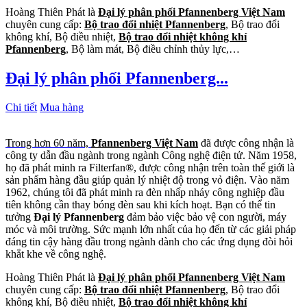
Hoàng Thiên Phát là
Đại lý phân phối Pfannenberg Việt Nam
chuyên cung cấp:
Bộ trao đổi nhiệt Pfannenberg
, Bộ trao đổi
không khí, Bộ điều nhiệt,
Bộ trao đổi nhiệt không khí
Pfannenberg
, Bộ làm mát, Bộ điều chỉnh thủy lực,…
Đại lý phân phối Pfannenberg...
Chi tiết
Mua hàng
Trong hơn 60 năm,
Pfannenberg Việt Nam
đã được công nhận là
công ty dẫn đầu ngành trong ngành Công nghệ điện tử. Năm 1958,
họ đã phát minh ra Filterfan®, được công nhận trên toàn thế giới là
sản phẩm hàng đầu giúp quản lý nhiệt độ trong vỏ điện. Vào năm
1962, chúng tôi đã phát minh ra đèn nhấp nháy công nghiệp đầu
tiên không cần thay bóng đèn sau khi kích hoạt. Bạn có thể tin
tưởng
Đại lý Pfannenberg
đảm bảo việc bảo vệ con người, máy
móc và môi trường. Sức mạnh lớn nhất của họ đến từ các giải pháp
đáng tin cậy hàng đầu trong ngành dành cho các ứng dụng đòi hỏi
khắt khe về công nghệ.
Hoàng Thiên Phát là
Đại lý phân phối Pfannenberg Việt Nam
chuyên cung cấp:
Bộ trao đổi nhiệt Pfannenberg
, Bộ trao đổi
không khí, Bộ điều nhiệt,
Bộ trao đổi nhiệt không khí