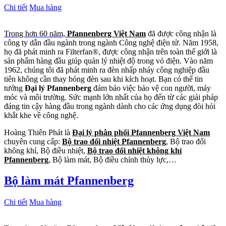
Chi tiết
Mua hàng
Trong hơn 60 năm,
Pfannenberg Việt Nam
đã được công nhận là
công ty dẫn đầu ngành trong ngành Công nghệ điện tử. Năm 1958,
họ đã phát minh ra Filterfan®, được công nhận trên toàn thế giới là
sản phẩm hàng đầu giúp quản lý nhiệt độ trong vỏ điện. Vào năm
1962, chúng tôi đã phát minh ra đèn nhấp nháy công nghiệp đầu
tiên không cần thay bóng đèn sau khi kích hoạt. Bạn có thể tin
tưởng
Đại lý Pfannenberg
đảm bảo việc bảo vệ con người, máy
móc và môi trường. Sức mạnh lớn nhất của họ đến từ các giải pháp
đáng tin cậy hàng đầu trong ngành dành cho các ứng dụng đòi hỏi
khắt khe về công nghệ.
Hoàng Thiên Phát là
Đại lý phân phối Pfannenberg Việt Nam
chuyên cung cấp:
Bộ trao đổi nhiệt Pfannenberg
, Bộ trao đổi
không khí, Bộ điều nhiệt,
Bộ trao đổi nhiệt không khí
Pfannenberg
, Bộ làm mát, Bộ điều chỉnh thủy lực,…
Bộ làm mát Pfannenberg
Chi tiết
Mua hàng