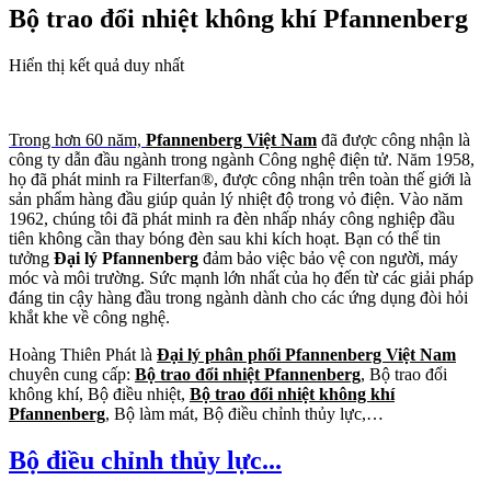
Bộ trao đổi nhiệt không khí Pfannenberg
Hiển thị kết quả duy nhất
Trong hơn 60 năm,
Pfannenberg Việt Nam
đã được công nhận là
công ty dẫn đầu ngành trong ngành Công nghệ điện tử. Năm 1958,
họ đã phát minh ra Filterfan®, được công nhận trên toàn thế giới là
sản phẩm hàng đầu giúp quản lý nhiệt độ trong vỏ điện. Vào năm
1962, chúng tôi đã phát minh ra đèn nhấp nháy công nghiệp đầu
tiên không cần thay bóng đèn sau khi kích hoạt. Bạn có thể tin
tưởng
Đại lý Pfannenberg
đảm bảo việc bảo vệ con người, máy
móc và môi trường. Sức mạnh lớn nhất của họ đến từ các giải pháp
đáng tin cậy hàng đầu trong ngành dành cho các ứng dụng đòi hỏi
khắt khe về công nghệ.
Hoàng Thiên Phát là
Đại lý phân phối Pfannenberg Việt Nam
chuyên cung cấp:
Bộ trao đổi nhiệt Pfannenberg
, Bộ trao đổi
không khí, Bộ điều nhiệt,
Bộ trao đổi nhiệt không khí
Pfannenberg
, Bộ làm mát, Bộ điều chỉnh thủy lực,…
Bộ điều chỉnh thủy lực...