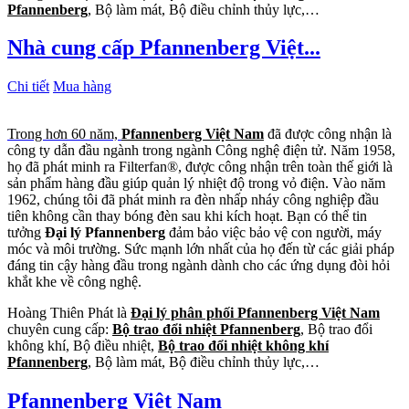
Pfannenberg
, Bộ làm mát, Bộ điều chỉnh thủy lực,…
Nhà cung cấp Pfannenberg Việt...
Chi tiết
Mua hàng
Trong hơn 60 năm,
Pfannenberg Việt Nam
đã được công nhận là
công ty dẫn đầu ngành trong ngành Công nghệ điện tử. Năm 1958,
họ đã phát minh ra Filterfan®, được công nhận trên toàn thế giới là
sản phẩm hàng đầu giúp quản lý nhiệt độ trong vỏ điện. Vào năm
1962, chúng tôi đã phát minh ra đèn nhấp nháy công nghiệp đầu
tiên không cần thay bóng đèn sau khi kích hoạt. Bạn có thể tin
tưởng
Đại lý Pfannenberg
đảm bảo việc bảo vệ con người, máy
móc và môi trường. Sức mạnh lớn nhất của họ đến từ các giải pháp
đáng tin cậy hàng đầu trong ngành dành cho các ứng dụng đòi hỏi
khắt khe về công nghệ.
Hoàng Thiên Phát là
Đại lý phân phối Pfannenberg Việt Nam
chuyên cung cấp:
Bộ trao đổi nhiệt Pfannenberg
, Bộ trao đổi
không khí, Bộ điều nhiệt,
Bộ trao đổi nhiệt không khí
Pfannenberg
, Bộ làm mát, Bộ điều chỉnh thủy lực,…
Pfannenberg Việt Nam