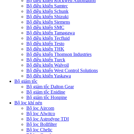
Bộ điều khiển Rockwell Automation
Bộ điều khiển Samtec
Bộ điều khiển Schunk
Bộ điều khiển Shizuki
Bộ điều khiển Siemens
Bộ điều khiển SMC
Bộ điều khiển Tamagawa
Bộ điều khiển Tecfluid
Bộ điều khiển Testo
Bộ điều khiển THK
Bộ điều khiển Thomson Industries
Bộ điều khiển Turck
Bộ điều khiển Walvoil
Bộ điều khiển West Control Solutions
Bộ điều khiển Yaskawa
Bộ giảm tốc
Bộ giảm tốc Dalton Gear
Bộ giảm tốc Enidine
Bộ giảm tốc Honpine
Bộ lọc khí nén
Bộ lọc Aircom
Bộ lọc Alwitco
Bộ lọc Astrodyne TDI
Bộ lọc Bollfilter
Bộ lọc Chelic