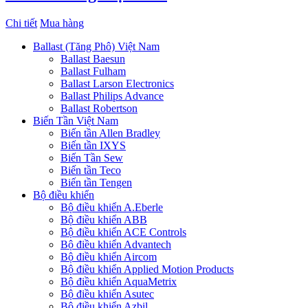
Chi tiết
Mua hàng
Ballast (Tăng Phô) Việt Nam
Ballast Baesun
Ballast Fulham
Ballast Larson Electronics
Ballast Philips Advance
Ballast Robertson
Biến Tần Việt Nam
Biến tần Allen Bradley
Biến tần IXYS
Biến Tần Sew
Biến tần Teco
Biến tần Tengen
Bộ điều khiển
Bộ điều khiển A.Eberle
Bộ điều khiển ABB
Bộ điều khiển ACE Controls
Bộ điều khiển Advantech
Bộ điều khiển Aircom
Bộ điều khiển Applied Motion Products
Bộ điều khiển AquaMetrix
Bộ điều khiển Asutec
Bộ điều khiển Azbil