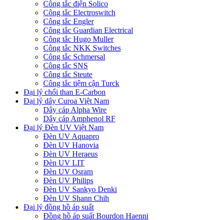
Công tắc điện Solico
Công tắc Electroswitch
Công tắc Engler
Công tắc Guardian Electrical
Công tắc Hugo Muller
Công tắc NKK Switches
Công tắc Schmersal
Công tắc SNS
Công tắc Steute
Công tắc tiệm cận Turck
Đại lý chổi than E-Carbon
Đại lý dây Curoa Việt Nam
Dây cáp Alpha Wire
Dây cáp Amphenol RF
Đại lý Đèn UV Việt Nam
Đèn UV Aquapro
Đèn UV Hanovia
Đèn UV Heraeus
Đèn UV LIT
Đèn UV Osram
Đèn UV Philips
Đèn UV Sankyo Denki
Đèn UV Shann Chih
Đại lý đồng hồ áp suất
Đồng hồ áp suất Bourdon Haenni