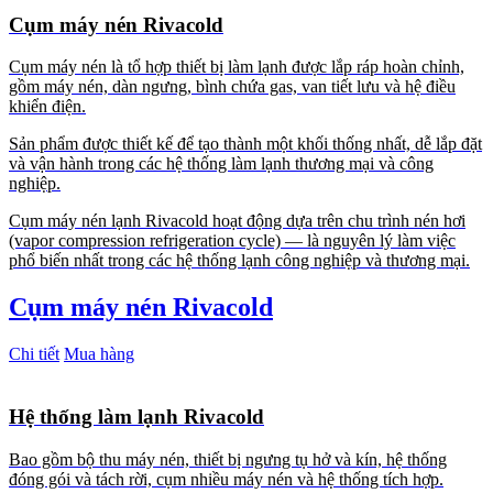
Cụm máy nén Rivacold
Cụm máy nén là tổ hợp thiết bị làm lạnh được lắp ráp hoàn chỉnh,
gồm máy nén, dàn ngưng, bình chứa gas, van tiết lưu và hệ điều
khiển điện.
Sản phẩm được thiết kế để tạo thành một khối thống nhất, dễ lắp đặt
và vận hành trong các hệ thống làm lạnh thương mại và công
nghiệp.
Cụm máy nén lạnh Rivacold hoạt động dựa trên chu trình nén hơi
(vapor compression refrigeration cycle) — là nguyên lý làm việc
phổ biến nhất trong các hệ thống lạnh công nghiệp và thương mại.
Cụm máy nén Rivacold
Chi tiết
Mua hàng
Hệ thống làm lạnh Rivacold
Bao gồm bộ thu máy nén, thiết bị ngưng tụ hở và kín, hệ thống
đóng gói và tách rời, cụm nhiều máy nén và hệ thống tích hợp.