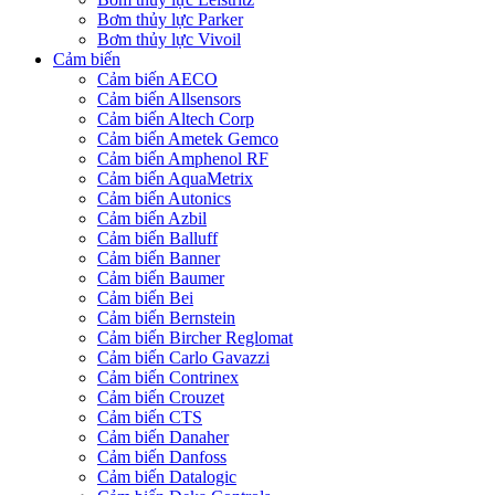
Bơm thủy lực Parker
Bơm thủy lực Vivoil
Cảm biến
Cảm biến AECO
Cảm biến Allsensors
Cảm biến Altech Corp
Cảm biến Ametek Gemco
Cảm biến Amphenol RF
Cảm biến AquaMetrix
Cảm biến Autonics
Cảm biến Azbil
Cảm biến Balluff
Cảm biến Banner
Cảm biến Baumer
Cảm biến Bei
Cảm biến Bernstein
Cảm biến Bircher Reglomat
Cảm biến Carlo Gavazzi
Cảm biến Contrinex
Cảm biến Crouzet
Cảm biến CTS
Cảm biến Danaher
Cảm biến Danfoss
Cảm biến Datalogic