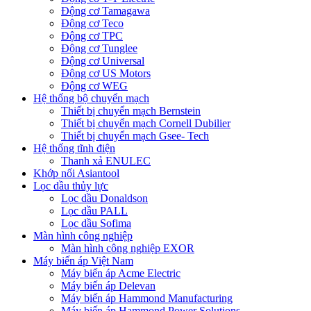
Động cơ Tamagawa
Động cơ Teco
Động cơ TPC
Động cơ Tunglee
Động cơ Universal
Động cơ US Motors
Động cơ WEG
Hệ thống bộ chuyển mạch
Thiết bị chuyển mạch Bernstein
Thiết bị chuyển mạch Cornell Dubilier
Thiết bị chuyển mạch Gsee- Tech
Hệ thống tĩnh điện
Thanh xả ENULEC
Khớp nối Asiantool
Lọc dầu thủy lực
Lọc dầu Donaldson
Lọc dầu PALL
Lọc dầu Sofima
Màn hình công nghiệp
Màn hình công nghiệp EXOR
Máy biến áp Việt Nam
Máy biến áp Acme Electric
Máy biến áp Delevan
Máy biến áp Hammond Manufacturing
Máy biến áp Hammond Power Solutions