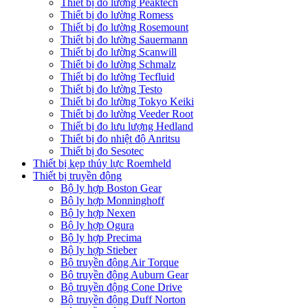
Thiết bị đo lường Peaktech
Thiết bị đo lường Romess
Thiết bị đo lường Rosemount
Thiết bị đo lường Sauermann
Thiết bị đo lường Scanwill
Thiết bị đo lường Schmalz
Thiết bị đo lường Tecfluid
Thiết bị đo lường Testo
Thiết bị đo lường Tokyo Keiki
Thiết bị đo lường Veeder Root
Thiết bị đo lưu lượng Hedland
Thiết bị đo nhiệt độ Anritsu
Thiết bị đo Sesotec
Thiết bị kẹp thủy lực Roemheld
Thiết bị truyền động
Bộ ly hợp Boston Gear
Bộ ly hợp Monninghoff
Bộ ly hợp Nexen
Bộ ly hợp Ogura
Bộ ly hợp Precima
Bộ ly hợp Stieber
Bộ truyền động Air Torque
Bộ truyền động Auburn Gear
Bộ truyền động Cone Drive
Bộ truyền động Duff Norton