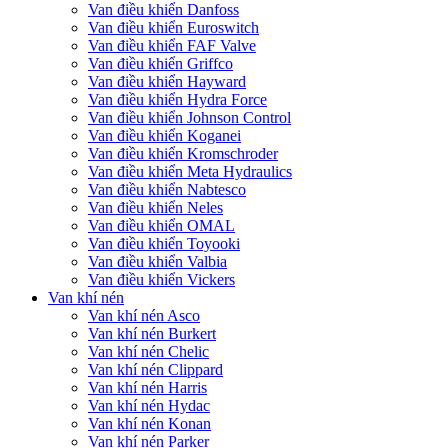
Van điều khiển Danfoss
Van điều khiển Euroswitch
Van điều khiển FAF Valve
Van điều khiển Griffco
Van điều khiển Hayward
Van điều khiển Hydra Force
Van điều khiển Johnson Control
Van điều khiển Koganei
Van điều khiển Kromschroder
Van điều khiển Meta Hydraulics
Van điều khiển Nabtesco
Van điều khiển Neles
Van điều khiển OMAL
Van điều khiển Toyooki
Van điều khiển Valbia
Van điều khiển Vickers
Van khí nén
Van khí nén Asco
Van khí nén Burkert
Van khí nén Chelic
Van khí nén Clippard
Van khí nén Harris
Van khí nén Hydac
Van khí nén Konan
Van khí nén Parker