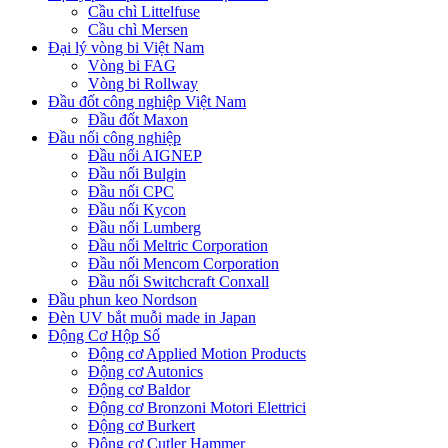
Cầu chì Littelfuse
Cầu chì Mersen
Đại lý vòng bi Việt Nam
Vòng bi FAG
Vòng bi Rollway
Đầu đốt công nghiệp Việt Nam
Đầu đốt Maxon
Đầu nối công nghiệp
Đầu nối AIGNEP
Đầu nối Bulgin
Đầu nối CPC
Đầu nối Kycon
Đầu nối Lumberg
Đầu nối Meltric Corporation
Đầu nối Mencom Corporation
Đầu nối Switchcraft Conxall
Đầu phun keo Nordson
Đèn UV bắt muỗi made in Japan
Động Cơ Hộp Số
Động cơ Applied Motion Products
Động cơ Autonics
Động cơ Baldor
Động cơ Bronzoni Motori Elettrici
Động cơ Burkert
Động cơ Cutler Hammer