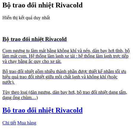
Bộ trao đổi nhiệt Rivacold
Hiển thị kết quả duy nhất
Bộ trao đổi nhiệt Rivacold
Cụm ngưng tụ làm mát bằng không khí và nén, dàn bay hơi tĩnh, bộ
làm mát cụm. Hệ thống làm lạnh xe tải : hệ thống làm lạnh trực tiếp
và chạy bằng ắc quy cho xe tải.
Bộ trao đổi nhiệt gồm nhiều thành phần được thiết kế nhằm tối ưu
hiệu quả trao đổi nhiệt giữa môi chất lạnh và không khí (hoặc
nước).
Tùy theo loại (dàn ngưng, dàn bay hơi, bộ trao đổi nhiệt dạng tấm,
dạng ống chùm…)
Bộ trao đổi nhiệt Rivacold
Chi tiết
Mua hàng