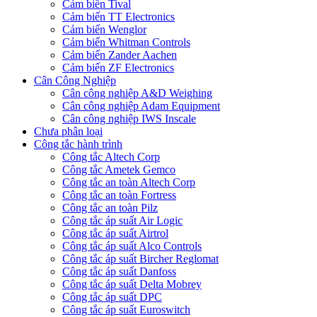
Cảm biến Tival
Cảm biến TT Electronics
Cảm biến Wenglor
Cảm biến Whitman Controls
Cảm biến Zander Aachen
Cảm biến ZF Electronics
Cân Công Nghiệp
Cân công nghiệp A&D Weighing
Cân công nghiệp Adam Equipment
Cân công nghiệp IWS Inscale
Chưa phân loại
Công tắc hành trình
Công tắc Altech Corp
Công tắc Ametek Gemco
Công tắc an toàn Altech Corp
Công tắc an toàn Fortress
Công tắc an toàn Pilz
Công tắc áp suất Air Logic
Công tắc áp suất Airtrol
Công tắc áp suất Alco Controls
Công tắc áp suất Bircher Reglomat
Công tắc áp suất Danfoss
Công tắc áp suất Delta Mobrey
Công tắc áp suất DPC
Công tắc áp suất Euroswitch