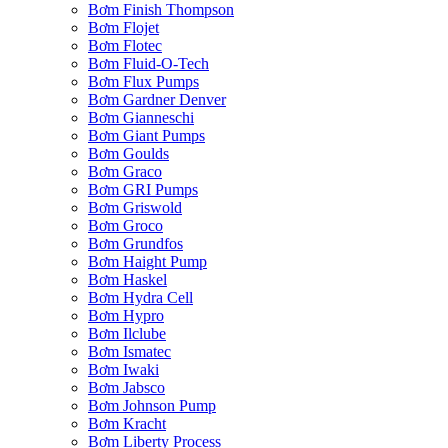
Bơm Finish Thompson
Bơm Flojet
Bơm Flotec
Bơm Fluid-O-Tech
Bơm Flux Pumps
Bơm Gardner Denver
Bơm Gianneschi
Bơm Giant Pumps
Bơm Goulds
Bơm Graco
Bơm GRI Pumps
Bơm Griswold
Bơm Groco
Bơm Grundfos
Bơm Haight Pump
Bơm Haskel
Bơm Hydra Cell
Bơm Hypro
Bơm Ilclube
Bơm Ismatec
Bơm Iwaki
Bơm Jabsco
Bơm Johnson Pump
Bơm Kracht
Bơm Liberty Process