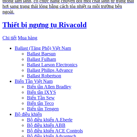
thống làm lạnh, có chức năng chuyển đổi môi chất lạnh từ trạng thái
hơi sang trạng thái lỏng bằng cách tỏa nhiệt ra môi trường bên
ngoài.
Thiết bị ngưng tụ Rivacold
Chi tiết
Mua hàng
Ballast (Tăng Phô) Việt Nam
Ballast Baesun
Ballast Fulham
Ballast Larson Electronics
Ballast Philips Advance
Ballast Robertson
Biến Tần Việt Nam
Biến tần Allen Bradley
Biến tần IXYS
Biến Tần Sew
Biến tần Teco
Biến tần Tengen
Bộ điều khiển
Bộ điều khiển A.Eberle
Bộ điều khiển ABB
Bộ điều khiển ACE Controls
Bộ điều khiển Advantech