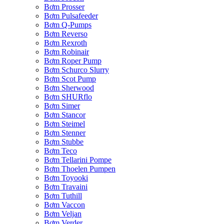
Bơm Prosser
Bơm Pulsafeeder
Bơm Q-Pumps
Bơm Reverso
Bơm Rexroth
Bơm Robinair
Bơm Roper Pump
Bơm Schurco Slurry
Bơm Scot Pump
Bơm Sherwood
Bơm SHURflo
Bơm Simer
Bơm Stancor
Bơm Steimel
Bơm Stenner
Bơm Stubbe
Bơm Teco
Bơm Tellarini Pompe
Bơm Thoelen Pumpen
Bơm Toyooki
Bơm Travaini
Bơm Tuthill
Bơm Vaccon
Bơm Veljan
Bơm Verder