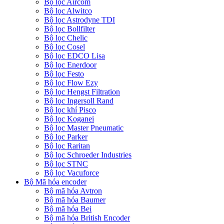
Bộ lọc Aircom
Bộ lọc Alwitco
Bộ lọc Astrodyne TDI
Bộ lọc Bollfilter
Bộ lọc Chelic
Bộ lọc Cosel
Bộ lọc EDCO Lisa
Bộ lọc Enerdoor
Bộ lọc Festo
Bộ lọc Flow Ezy
Bộ lọc Hengst Filtration
Bộ lọc Ingersoll Rand
Bộ lọc khí Pisco
Bộ lọc Koganei
Bộ lọc Master Pneumatic
Bộ lọc Parker
Bộ lọc Raritan
Bộ lọc Schroeder Industries
Bộ lọc STNC
Bộ lọc Vacuforce
Bộ Mã hóa encoder
Bộ mã hóa Avtron
Bộ mã hóa Baumer
Bộ mã hóa Bei
Bộ mã hóa British Encoder