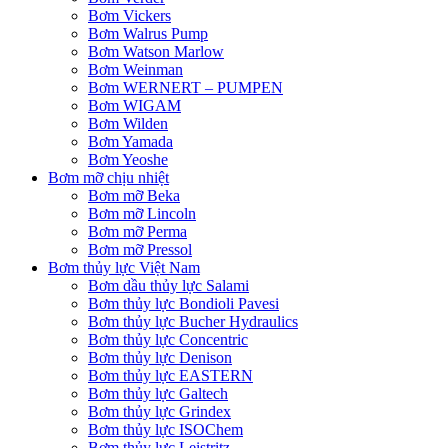
Bơm Vickers
Bơm Walrus Pump
Bơm Watson Marlow
Bơm Weinman
Bơm WERNERT – PUMPEN
Bơm WIGAM
Bơm Wilden
Bơm Yamada
Bơm Yeoshe
Bơm mỡ chịu nhiệt
Bơm mỡ Beka
Bơm mỡ Lincoln
Bơm mỡ Perma
Bơm mỡ Pressol
Bơm thủy lực Việt Nam
Bơm dầu thủy lực Salami
Bơm thủy lực Bondioli Pavesi
Bơm thủy lực Bucher Hydraulics
Bơm thủy lực Concentric
Bơm thủy lực Denison
Bơm thủy lực EASTERN
Bơm thủy lực Galtech
Bơm thủy lực Grindex
Bơm thủy lực ISOChem
Bơm thủy lực Leistritz