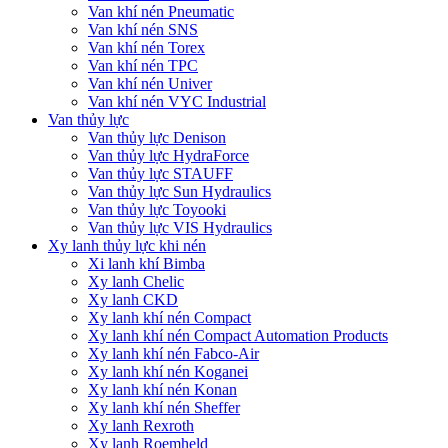
Van khí nén Pneumatic
Van khí nén SNS
Van khí nén Torex
Van khí nén TPC
Van khí nén Univer
Van khí nén VYC Industrial
Van thủy lực
Van thủy lực Denison
Van thủy lực HydraForce
Van thủy lực STAUFF
Van thủy lực Sun Hydraulics
Van thủy lực Toyooki
Van thủy lực VIS Hydraulics
Xy lanh thủy lực khi nén
Xi lanh khí Bimba
Xy lanh Chelic
Xy lanh CKD
Xy lanh khí nén Compact
Xy lanh khí nén Compact Automation Products
Xy lanh khí nén Fabco-Air
Xy lanh khí nén Koganei
Xy lanh khí nén Konan
Xy lanh khí nén Sheffer
Xy lanh Rexroth
Xy lanh Roemheld