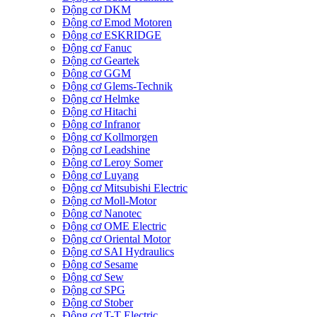
Động cơ DKM
Động cơ Emod Motoren
Động cơ ESKRIDGE
Động cơ Fanuc
Động cơ Geartek
Động cơ GGM
Động cơ Glems-Technik
Động cơ Helmke
Động cơ Hitachi
Động cơ Infranor
Động cơ Kollmorgen
Động cơ Leadshine
Động cơ Leroy Somer
Động cơ Luyang
Động cơ Mitsubishi Electric
Động cơ Moll-Motor
Động cơ Nanotec
Động cơ OME Electric
Động cơ Oriental Motor
Động cơ SAI Hydraulics
Động cơ Sesame
Động cơ Sew
Động cơ SPG
Động cơ Stober
Động cơ T-T Electric