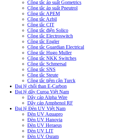
Công tắc áp suất Gometrics
Công tắc áp suất Pneutrol
Công tắc APEM
Công tắc Azbil
Công tắc CIT
Công tắc điện Solico
Công tắc Electroswitch
Công tắc Engler
Công tắc Guardian Electrical
Công tắc Hugo Muller
Công tắc NKK Switches
Công tắc Schmersal
Công tắc SNS
Công tắc Steute
Công tắc tiệm cận Turck
Đại lý chổi than E-Carbon
Đại lý dây Curoa Việt Nam
Dây cáp Alpha Wire
Dây cáp Amphenol RF
Đại lý Đèn UV Việt Nam
Đèn UV Aquapro
Đèn UV Hanovia
Đèn UV Heraeus
Đèn UV LIT
Đèn UV Osram