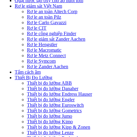
Quạt nước tạo oxy cho ao nuôi tôm
Rơ le giám sát Việt Nam
Rơ le an toàn Altech Corp
Rơ le an toàn Pilz
Rơ le Carlo Gavazzi
Rơ le CIT
Rơ le công nghiệp Finder
Rơ le giám sát Zander Aachen
Rơ le Hengstler
Rơ le Macromatic
Rơ le Metz Connect
Rơ le Symcom
Rơ le Zander Aachen
Tấm cách âm
Thiết Bị Đo Lường
Thiết bị đo lường ABB
Thiết bị đo lường Danaher
Thiết bị đo lường Endress Hauser
Thiết bị đo lường Engler
Thiết bị đo lường Euroswitch
Thiết bị đo lường Gometrics
Thiết bị đo lường Jumo
Thiết bị đo lường Kimo
Thiết bị đo lường Kipp & Zonen
Thiết bị đo lường Lenze