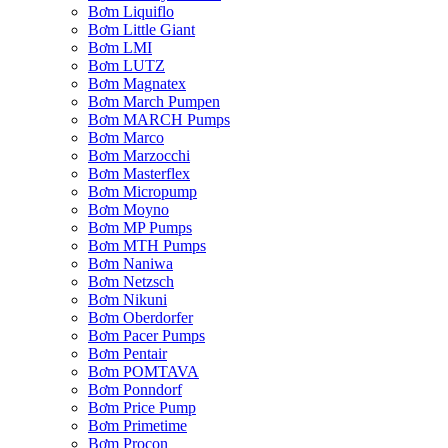
Bơm Liquiflo
Bơm Little Giant
Bơm LMI
Bơm LUTZ
Bơm Magnatex
Bơm March Pumpen
Bơm MARCH Pumps
Bơm Marco
Bơm Marzocchi
Bơm Masterflex
Bơm Micropump
Bơm Moyno
Bơm MP Pumps
Bơm MTH Pumps
Bơm Naniwa
Bơm Netzsch
Bơm Nikuni
Bơm Oberdorfer
Bơm Pacer Pumps
Bơm Pentair
Bơm POMTAVA
Bơm Ponndorf
Bơm Price Pump
Bơm Primetime
Bơm Procon