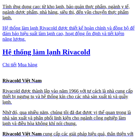
Tính ứng dụng cao: từ kho lạnh, bảo quản thực phẩm, ngành y tế,
ngành dược phẩm, nhà hàng, siêu thị, đến vận chuyển thực phẩm
lạnh.
Hệ thống làm lạnh Rivacold được thiết kế hoàn chỉnh và đồng bộ để
đảm bảo hiệu suất làm lạnh cao, hoạt động ổn định và tiết kiệm
năng lượng.
Hệ thống làm lạnh Rivacold
Chi tiết
Mua hàng
Rivacold Việt Nam
Rivacold được thành lập vào năm 1966 với tư cách là nhà cung cấp
thiết bị ngưng tụ và hệ thống kín cho các nhà sản xuất tủ và quầy
lạnh.
Nhờ đó, qua nhiều năm, chúng tôi đã đạt được vị thế quan trọng là
nhà sản xuất và phân phối linh kiện cho ngành công nghiệp làm
lạnh và điều hòa không khí nói chung.
Rivacold Việt Nam
cung cấp các giải pháp hiệu quả, thân thiện với