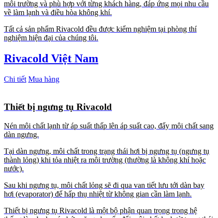
môi trường và phù hợp với từng khách hàng, đáp ứng mọi nhu cầu
về làm lạnh và điều hòa không khí.
Tất cả sản phẩm Rivacold đều được kiểm nghiệm tại phòng thí
nghiệm hiện đại của chúng tôi.
Rivacold Việt Nam
Chi tiết
Mua hàng
Thiết bị ngưng tụ Rivacold
Nén môi chất lạnh từ áp suất thấp lên áp suất cao, đẩy môi chất sang
dàn ngưng.
Tại dàn ngưng, môi chất trong trạng thái hơi bị ngưng tụ (ngưng tụ
thành lỏng) khi tỏa nhiệt ra môi trường (thường là không khí hoặc
nước).
Sau khi ngưng tụ, môi chất lỏng sẽ đi qua van tiết lưu tới dàn bay
hơi (evaporator) để hấp thụ nhiệt từ không gian cần làm lạnh.
Thiết bị ngưng tụ Rivacold là một bộ phận quan trọng trong hệ