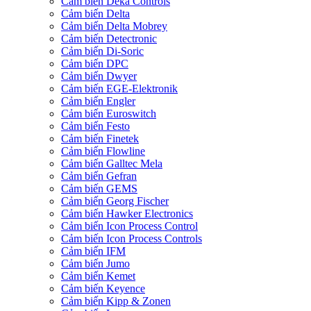
Cảm biến Deka Controls
Cảm biến Delta
Cảm biến Delta Mobrey
Cảm biến Detectronic
Cảm biến Di-Soric
Cảm biến DPC
Cảm biến Dwyer
Cảm biến EGE-Elektronik
Cảm biến Engler
Cảm biến Euroswitch
Cảm biến Festo
Cảm biến Finetek
Cảm biến Flowline
Cảm biến Galltec Mela
Cảm biến Gefran
Cảm biến GEMS
Cảm biến Georg Fischer
Cảm biến Hawker Electronics
Cảm biến Icon Process Control
Cảm biến Icon Process Controls
Cảm biến IFM
Cảm biến Jumo
Cảm biến Kemet
Cảm biến Keyence
Cảm biến Kipp & Zonen