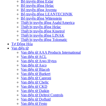
Bộ truyền động Exlar
Bộ truyền động Helac
Bộ truyền động Joventa
Bộ truyền động LEANTECHNIK
Bộ truyền động Wittenstein
Thiết bị truyền động Asahi/America
Thiết bị truyền động Helac
Thiết bị truyền động Kinetrol
Thiết bị truyền động LINAK
Thiết bị truyền động Tolomatic
Tự Động Hóa
Van điện từ
Van điện từ AAA Products International
Van điện từ ACL
Van điện từ Argo Hytos
Van điện từ Asco
Van điện từ Blacoh
Van điện từ Burkert
Van điện từ Caproni
Van điện từ Chelic
Van điện từ CKD
Van điện từ Daikin
Van điện từ Deltrol Controls
Van điện từ Dofluid
Van điện từ Festo