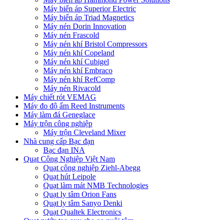
Máy biến áp Superior Electric
Máy biến áp Triad Magnetics
Máy nén Dorin Innovation
Máy nén Frascold
Máy nén khí Bristol Compressors
Máy nén khí Copeland
Máy nén khí Cubigel
Máy nén khí Embraco
Máy nén khí RefComp
Máy nén Rivacold
Máy chiết rót VEMAG
Máy đo độ ẩm Reed Instruments
Máy làm đá Geneglace
Máy trộn công nghiệp
Máy trộn Cleveland Mixer
Nhà cung cấp Bạc đạn
Bạc đạn INA
Quạt Công Nghiệp Việt Nam
Quạt công nghiệp Ziehl-Abegg
Quạt hút Leipole
Quạt làm mát NMB Technologies
Quạt ly tâm Orion Fans
Quạt ly tâm Sanyo Denki
Quạt Qualtek Electronics