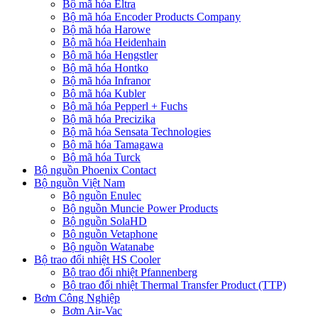
Bộ mã hóa Eltra
Bộ mã hóa Encoder Products Company
Bộ mã hóa Harowe
Bộ mã hóa Heidenhain
Bộ mã hóa Hengstler
Bộ mã hóa Hontko
Bộ mã hóa Infranor
Bộ mã hóa Kubler
Bộ mã hóa Pepperl + Fuchs
Bộ mã hóa Precizika
Bộ mã hóa Sensata Technologies
Bộ mã hóa Tamagawa
Bộ mã hóa Turck
Bộ nguồn Phoenix Contact
Bộ nguồn Việt Nam
Bộ nguồn Enulec
Bộ nguồn Muncie Power Products
Bộ nguồn SolaHD
Bộ nguồn Vetaphone
Bộ nguồn Watanabe
Bộ trao đổi nhiệt HS Cooler
Bộ trao đổi nhiệt Pfannenberg
Bộ trao đổi nhiệt Thermal Transfer Product (TTP)
Bơm Công Nghiệp
Bơm Air-Vac