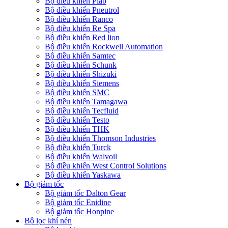
Bộ điều khiển Piab
Bộ điều khiển Pneutrol
Bộ điều khiển Ranco
Bộ điều khiển Re Spa
Bộ điều khiển Red lion
Bộ điều khiển Rockwell Automation
Bộ điều khiển Samtec
Bộ điều khiển Schunk
Bộ điều khiển Shizuki
Bộ điều khiển Siemens
Bộ điều khiển SMC
Bộ điều khiển Tamagawa
Bộ điều khiển Tecfluid
Bộ điều khiển Testo
Bộ điều khiển THK
Bộ điều khiển Thomson Industries
Bộ điều khiển Turck
Bộ điều khiển Walvoil
Bộ điều khiển West Control Solutions
Bộ điều khiển Yaskawa
Bộ giảm tốc
Bộ giảm tốc Dalton Gear
Bộ giảm tốc Enidine
Bộ giảm tốc Honpine
Bộ lọc khí nén