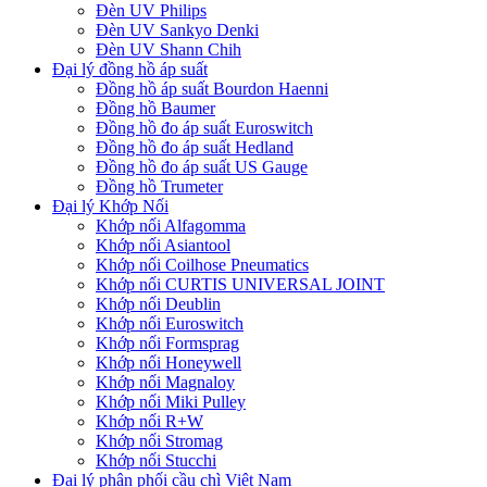
Đèn UV Philips
Đèn UV Sankyo Denki
Đèn UV Shann Chih
Đại lý đồng hồ áp suất
Đồng hồ áp suất Bourdon Haenni
Đồng hồ Baumer
Đồng hồ đo áp suất Euroswitch
Đồng hồ đo áp suất Hedland
Đồng hồ đo áp suất US Gauge
Đồng hồ Trumeter
Đại lý Khớp Nối
Khớp nối Alfagomma
Khớp nối Asiantool
Khớp nối Coilhose Pneumatics
Khớp nối CURTIS UNIVERSAL JOINT
Khớp nối Deublin
Khớp nối Euroswitch
Khớp nối Formsprag
Khớp nối Honeywell
Khớp nối Magnaloy
Khớp nối Miki Pulley
Khớp nối R+W
Khớp nối Stromag
Khớp nối Stucchi
Đại lý phân phối cầu chì Việt Nam