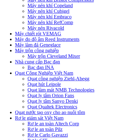
Máy nén khí Copeland
Máy nén khí Cubigel
Máy nén khí Embraco
Máy nén khí RefComp
Máy nén Rivacold
Máy chiết rót VEMAG
Máy đo độ ẩm Reed Instruments
Máy làm đá Geneglace
Máy trộn công nghiệp
Máy trộn Cleveland Mixer
Nhà cung cấp Bạc đạn
Bạc đạn INA
Quạt Công Nghiệp Việt Nam
Quạt công nghiệp Ziehl-Abegg
Quạt hút Leipole
Quạt làm mát NMB Technologies
Quạt ly tâm Orion Fans
Quạt ly tâm Sanyo Denki
Quạt Qualtek Electronics
Quạt nước tạo oxy cho ao nuôi tôm
Rơ le giám sát Việt Nam
Rơ le an toàn Altech Corp
Rơ le an toàn Pilz
Rơ le Carlo Gavazzi