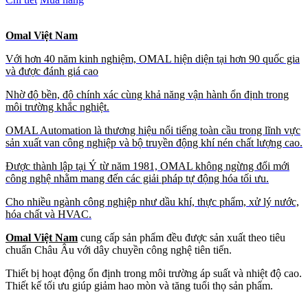
Omal Việt Nam
Với hơn 40 năm kinh nghiệm, OMAL hiện diện tại hơn 90 quốc gia
và được đánh giá cao
Nhờ độ bền, độ chính xác cùng khả năng vận hành ổn định trong
môi trường khắc nghiệt.
OMAL Automation là thương hiệu nổi tiếng toàn cầu trong lĩnh vực
sản xuất van công nghiệp và bộ truyền động khí nén chất lượng cao.
Được thành lập tại Ý từ năm 1981, OMAL không ngừng đổi mới
công nghệ nhằm mang đến các giải pháp tự động hóa tối ưu.
Cho nhiều ngành công nghiệp như dầu khí, thực phẩm, xử lý nước,
hóa chất và HVAC.
Omal Việt Nam
cung cấp sản phẩm đều được sản xuất theo tiêu
chuẩn Châu Âu với dây chuyền công nghệ tiên tiến.
Thiết bị hoạt động ổn định trong môi trường áp suất và nhiệt độ cao.
Thiết kế tối ưu giúp giảm hao mòn và tăng tuổi thọ sản phẩm.