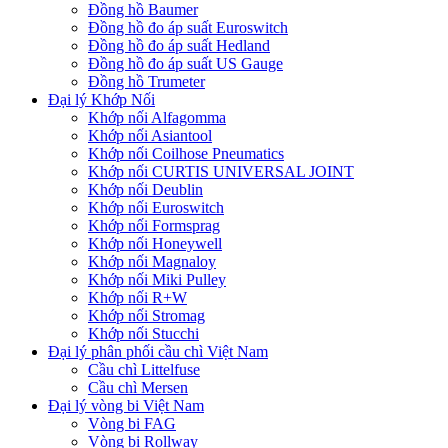
Đồng hồ Baumer
Đồng hồ đo áp suất Euroswitch
Đồng hồ đo áp suất Hedland
Đồng hồ đo áp suất US Gauge
Đồng hồ Trumeter
Đại lý Khớp Nối
Khớp nối Alfagomma
Khớp nối Asiantool
Khớp nối Coilhose Pneumatics
Khớp nối CURTIS UNIVERSAL JOINT
Khớp nối Deublin
Khớp nối Euroswitch
Khớp nối Formsprag
Khớp nối Honeywell
Khớp nối Magnaloy
Khớp nối Miki Pulley
Khớp nối R+W
Khớp nối Stromag
Khớp nối Stucchi
Đại lý phân phối cầu chì Việt Nam
Cầu chì Littelfuse
Cầu chì Mersen
Đại lý vòng bi Việt Nam
Vòng bi FAG
Vòng bi Rollway