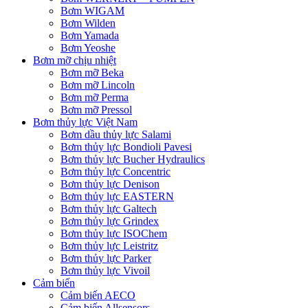
Bơm WIGAM
Bơm Wilden
Bơm Yamada
Bơm Yeoshe
Bơm mỡ chịu nhiệt
Bơm mỡ Beka
Bơm mỡ Lincoln
Bơm mỡ Perma
Bơm mỡ Pressol
Bơm thủy lực Việt Nam
Bơm dầu thủy lực Salami
Bơm thủy lực Bondioli Pavesi
Bơm thủy lực Bucher Hydraulics
Bơm thủy lực Concentric
Bơm thủy lực Denison
Bơm thủy lực EASTERN
Bơm thủy lực Galtech
Bơm thủy lực Grindex
Bơm thủy lực ISOChem
Bơm thủy lực Leistritz
Bơm thủy lực Parker
Bơm thủy lực Vivoil
Cảm biến
Cảm biến AECO
Cảm biến Allsensors