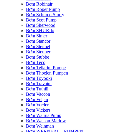
Bơm Robinair
Bơm Roper Pump
Bơm Schurco Slurry
Bơm Scot Pump
Bơm Sherwood
Bơm SHURflo
Bơm Simer
Bơm Stancor
Bơm Steimel
Bơm Stenner
Bơm Stubbe
Bơm Teco
Bơm Tellarini Pompe
Bơm Thoelen Pumpen
Bơm Toyooki
Bơm Travaini
Bơm Tuthill
Bơm Vaccon
Bơm Veljan
Bơm Verder
Bơm Vickers
Bơm Walrus Pump
Bơm Watson Marlow
Bơm Weinman
Bơm WERNERT – PUMPEN