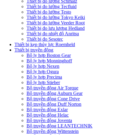
Thiết bị đo lường Schmalz
Thiết bị đo lường Tecfluid
Thiết bị đo lường Testo
Thiết bị đo lường Tokyo Keiki
Thiết bị đo lường Veeder Root
Thiết bị đo lưu lượng Hedland
Thiết bị đo nhiệt độ Anritsu
Thiết bị đo Sesotec
Thiết bị kẹp thủy lực Roemheld
Thiết bị truyền động
Bộ ly hợp Boston Gear
Bộ ly hợp Monninghoff
Bộ ly hợp Nexen
Bộ ly hợp Ogura
Bộ ly hợp Precima
Bộ ly hợp Stieber
Bộ truyền động Air Torque
Bộ truyền động Auburn Gear
Bộ truyền động Cone Drive
Bộ truyền động Duff Norton
Bộ truyền động Exlar
Bộ truyền động Helac
Bộ truyền động Joventa
Bộ truyền động LEANTECHNIK
Bộ truyền động Wittenstein