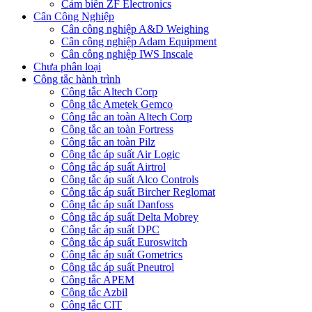
Cảm biến ZF Electronics
Cân Công Nghiệp
Cân công nghiệp A&D Weighing
Cân công nghiệp Adam Equipment
Cân công nghiệp IWS Inscale
Chưa phân loại
Công tắc hành trình
Công tắc Altech Corp
Công tắc Ametek Gemco
Công tắc an toàn Altech Corp
Công tắc an toàn Fortress
Công tắc an toàn Pilz
Công tắc áp suất Air Logic
Công tắc áp suất Airtrol
Công tắc áp suất Alco Controls
Công tắc áp suất Bircher Reglomat
Công tắc áp suất Danfoss
Công tắc áp suất Delta Mobrey
Công tắc áp suất DPC
Công tắc áp suất Euroswitch
Công tắc áp suất Gometrics
Công tắc áp suất Pneutrol
Công tắc APEM
Công tắc Azbil
Công tắc CIT