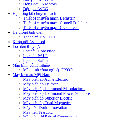
Động cơ US Motors
Động cơ WEG
Hệ thống bộ chuyển mạch
Thiết bị chuyển mạch Bernstein
Thiết bị chuyển mạch Cornell Dubilier
Thiết bị chuyển mạch Gsee- Tech
Hệ thống tĩnh điện
Thanh xả ENULEC
Khớp nối Asiantool
Lọc dầu thủy lực
Lọc dầu Donaldson
Lọc dầu PALL
Lọc dầu Sofima
Màn hình công nghiệp
Màn hình công nghiệp EXOR
Máy biến áp Việt Nam
Máy biến áp Acme Electric
Máy biến áp Delevan
Máy biến áp Hammond Manufacturing
Máy biến áp Hammond Power Solutions
Máy biến áp Superior Electric
Máy biến áp Triad Magnetics
Máy nén Dorin Innovation
Máy nén Frascold
Máy nén khí Bristol Compressors