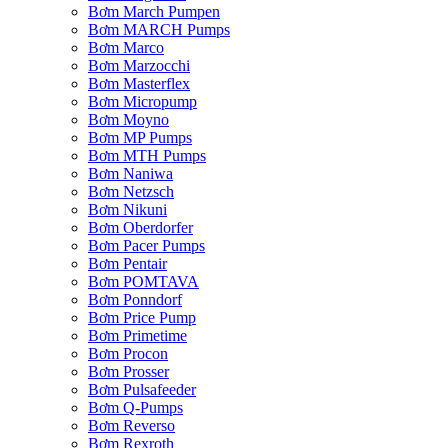
Bơm March Pumpen
Bơm MARCH Pumps
Bơm Marco
Bơm Marzocchi
Bơm Masterflex
Bơm Micropump
Bơm Moyno
Bơm MP Pumps
Bơm MTH Pumps
Bơm Naniwa
Bơm Netzsch
Bơm Nikuni
Bơm Oberdorfer
Bơm Pacer Pumps
Bơm Pentair
Bơm POMTAVA
Bơm Ponndorf
Bơm Price Pump
Bơm Primetime
Bơm Procon
Bơm Prosser
Bơm Pulsafeeder
Bơm Q-Pumps
Bơm Reverso
Bơm Rexroth