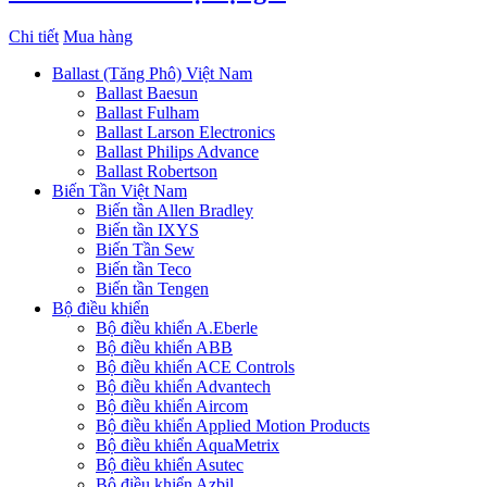
Chi tiết
Mua hàng
Ballast (Tăng Phô) Việt Nam
Ballast Baesun
Ballast Fulham
Ballast Larson Electronics
Ballast Philips Advance
Ballast Robertson
Biến Tần Việt Nam
Biến tần Allen Bradley
Biến tần IXYS
Biến Tần Sew
Biến tần Teco
Biến tần Tengen
Bộ điều khiển
Bộ điều khiển A.Eberle
Bộ điều khiển ABB
Bộ điều khiển ACE Controls
Bộ điều khiển Advantech
Bộ điều khiển Aircom
Bộ điều khiển Applied Motion Products
Bộ điều khiển AquaMetrix
Bộ điều khiển Asutec
Bộ điều khiển Azbil