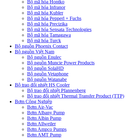
Bộ mã hóa Hontko
Bộ mã hóa Infranor
Bộ mã hóa Kubler
Bộ mã hóa Pepperl + Fuchs
Bộ mã hóa Precizika
Bộ mã hóa Sensata Technologies
Bộ mã hóa Tamagawa
Bộ mã hóa Turck
Bộ nguồn Phoenix Contact
Bộ nguồn Việt Nam
Bộ nguồn Enulec
Bộ nguồn Muncie Power Products
Bộ nguồn SolaHD
Bộ nguồn Vetaphone
Bộ nguồn Watanabe
Bộ trao đổi nhiệt HS Cooler
Bộ trao đổi nhiệt Pfannenberg
Bộ trao đổi nhiệt Thermal Transfer Product (TTP)
Bơm Công Nghiệp
Bơm Air-Vac
Bơm Albany Pump
Bơm Albin Pump
Bơm Allweiler
Bơm Ampco Pumps
Bơm AMT Pump