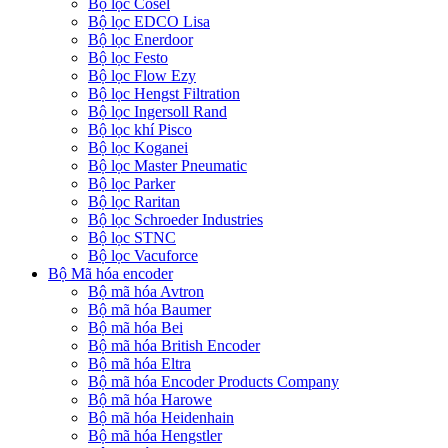
Bộ lọc Cosel
Bộ lọc EDCO Lisa
Bộ lọc Enerdoor
Bộ lọc Festo
Bộ lọc Flow Ezy
Bộ lọc Hengst Filtration
Bộ lọc Ingersoll Rand
Bộ lọc khí Pisco
Bộ lọc Koganei
Bộ lọc Master Pneumatic
Bộ lọc Parker
Bộ lọc Raritan
Bộ lọc Schroeder Industries
Bộ lọc STNC
Bộ lọc Vacuforce
Bộ Mã hóa encoder
Bộ mã hóa Avtron
Bộ mã hóa Baumer
Bộ mã hóa Bei
Bộ mã hóa British Encoder
Bộ mã hóa Eltra
Bộ mã hóa Encoder Products Company
Bộ mã hóa Harowe
Bộ mã hóa Heidenhain
Bộ mã hóa Hengstler