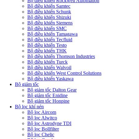
Bộ điều khiển Rockwell Automation
Bộ điều khiển Samtec
Bộ điều khiển Schunk
Bộ điều khiển Shizuki
Bộ điều khiển Siemens
Bộ điều khiển SMC
Bộ điều khiển Tamagawa
Bộ điều khiển Tecfluid
Bộ điều khiển Testo
Bộ điều khiển THK
Bộ điều khiển Thomson Industries
Bộ điều khiển Turck
Bộ điều khiển Walvoil
Bộ điều khiển West Control Solutions
Bộ điều khiển Yaskawa
Bộ giảm tốc
Bộ giảm tốc Dalton Gear
Bộ giảm tốc Enidine
Bộ giảm tốc Honpine
Bộ lọc khí nén
Bộ lọc Aircom
Bộ lọc Alwitco
Bộ lọc Astrodyne TDI
Bộ lọc Bollfilter
Bộ lọc Chelic