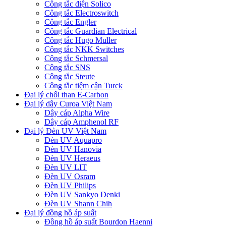
Công tắc điện Solico
Công tắc Electroswitch
Công tắc Engler
Công tắc Guardian Electrical
Công tắc Hugo Muller
Công tắc NKK Switches
Công tắc Schmersal
Công tắc SNS
Công tắc Steute
Công tắc tiệm cận Turck
Đại lý chổi than E-Carbon
Đại lý dây Curoa Việt Nam
Dây cáp Alpha Wire
Dây cáp Amphenol RF
Đại lý Đèn UV Việt Nam
Đèn UV Aquapro
Đèn UV Hanovia
Đèn UV Heraeus
Đèn UV LIT
Đèn UV Osram
Đèn UV Philips
Đèn UV Sankyo Denki
Đèn UV Shann Chih
Đại lý đồng hồ áp suất
Đồng hồ áp suất Bourdon Haenni