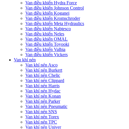
Van điều khiển Hydra Force
Van điều khiển Johnson Control
Van điều khiển Koganei
Van điều khiển Kromschroder
Van điều khiển Meta Hydraulics
Van điều khiển Nabtesco
Van điều khiển Neles
Van điều khiển OMAL
Van điều khiển Toyooki
Van điều khiển Valbia
Van điều khiển Vickers
Van khí nén
Van khí nén Asco
Van khí nén Burkert
Van khí nén Chelic
Van khí nén Clippard
Van khí nén Harris
Van khí nén Hydac
Van khí nén Konan
Van khí nén Parker
Van khí nén Pneumatic
Van khí nén SNS
Van khí nén Torex
Van khí nén TPC
Van khí nén Univer