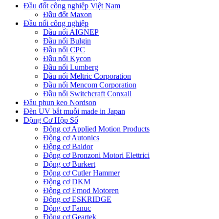
Đầu đốt công nghiệp Việt Nam
Đầu đốt Maxon
Đầu nối công nghiệp
Đầu nối AIGNEP
Đầu nối Bulgin
Đầu nối CPC
Đầu nối Kycon
Đầu nối Lumberg
Đầu nối Meltric Corporation
Đầu nối Mencom Corporation
Đầu nối Switchcraft Conxall
Đầu phun keo Nordson
Đèn UV bắt muỗi made in Japan
Động Cơ Hộp Số
Động cơ Applied Motion Products
Động cơ Autonics
Động cơ Baldor
Động cơ Bronzoni Motori Elettrici
Động cơ Burkert
Động cơ Cutler Hammer
Động cơ DKM
Động cơ Emod Motoren
Động cơ ESKRIDGE
Động cơ Fanuc
Động cơ Geartek