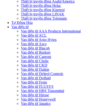
Thiết bị truyền động Asahi/America
Thiết bị truyền động Helac
Thiết bị truyền động Kinetrol
Thiết bị truyền động LINAK
Thiết bị truyền động Tolomatic
Tự Động Hóa
Van điện từ
Van điện từ AAA Products International
Van điện từ ACL
Van điện từ Argo Hytos
Van điện từ Asco
Van điện từ Blacoh
Van điện từ Burkert
Van điện từ Caproni
Van điện từ Chelic
Van điện từ CKD
Van điện từ Daikin
Van điện từ Deltrol Controls
Van điện từ Dofluid
Van điện từ Festo
Van điện từ FLUSYS
Van điện từ HBS Transmittal
Van điện từ Hirose
Van điện từ Honeywell
Van điện từ Janatics