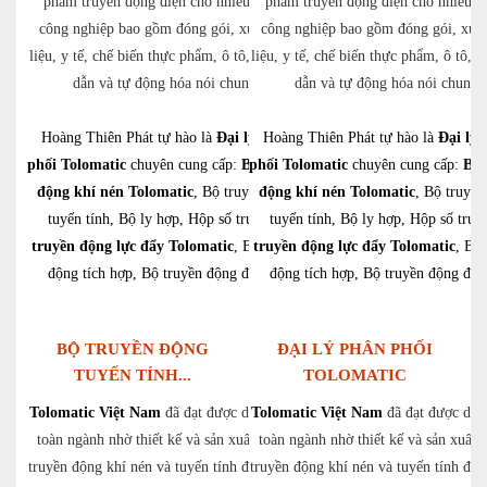
phẩm truyền động điện cho nhiều ngành
phẩm truyền động điện cho nhiều n
công nghiệp bao gồm đóng gói, xử lý vật
công nghiệp bao gồm đóng gói, xử l
liệu, y tế, chế biến thực phẩm, ô tô, chất bán
liệu, y tế, chế biến thực phẩm, ô tô, c
dẫn và tự động hóa nói chung.
dẫn và tự động hóa nói chung.
Hoàng Thiên Phát tự hào là
Đại lý phân
Hoàng Thiên Phát tự hào là
Đại lý 
phối Tolomatic
chuyên cung cấp:
Bộ truyền
phối Tolomatic
chuyên cung cấp:
Bộ 
động khí nén Tolomatic
, Bộ truyền động
động khí nén Tolomatic
, Bộ truyền
tuyến tính, Bộ ly hợp, Hộp số trục,
Bộ
tuyến tính, Bộ ly hợp, Hộp số trục
truyền động lực đẩy Tolomatic
, Bộ truyền
truyền động lực đẩy Tolomatic
, Bộ 
động tích hợp, Bộ truyền động điện,…
động tích hợp, Bộ truyền động đi
BỘ TRUYỀN ĐỘNG
ĐẠI LÝ PHÂN PHỐI
TUYẾN TÍNH...
TOLOMATIC
Tolomatic Việt Nam
đã đạt được danh tiếng
Tolomatic Việt Nam
đã đạt được dan
toàn ngành nhờ thiết kế và sản xuất các bộ
toàn ngành nhờ thiết kế và sản xuất 
truyền động khí nén và tuyến tính điện có độ
truyền động khí nén và tuyến tính điệ