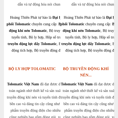
dẫn và tự động hóa nói chung.
dẫn và tự động hóa nói chung.
Hoàng Thiên Phát tự hào là
Đại lý phân
Hoàng Thiên Phát tự hào là
Đại lý 
phối Tolomatic
chuyên cung cấp:
Bộ truyền
phối Tolomatic
chuyên cung cấp:
Bộ 
động khí nén Tolomatic
, Bộ truyền động
động khí nén Tolomatic
, Bộ truyền
tuyến tính, Bộ ly hợp, Hộp số trục,
Bộ
tuyến tính, Bộ ly hợp, Hộp số trục
truyền động lực đẩy Tolomatic
, Bộ truyền
truyền động lực đẩy Tolomatic
, Bộ 
động tích hợp, Bộ truyền động điện,…
động tích hợp, Bộ truyền động đi
BỘ LY HỢP TOLOMATIC
BỘ TRUYỀN ĐỘNG KHÍ
NÉN...
Tolomatic Việt Nam
đã đạt được danh tiếng
Tolomatic Việt Nam
đã đạt được dan
toàn ngành nhờ thiết kế và sản xuất các bộ
toàn ngành nhờ thiết kế và sản xuất 
truyền động khí nén và tuyến tính điện có độ
truyền động khí nén và tuyến tính điệ
bền cao và đáng tin cậy cũng như các sản
bền cao và đáng tin cậy cũng như cá
phẩm truyền động điện cho nhiều ngành
phẩm truyền động điện cho nhiều n
công nghiệp bao gồm đóng gói, xử lý vật
công nghiệp bao gồm đóng gói, xử l