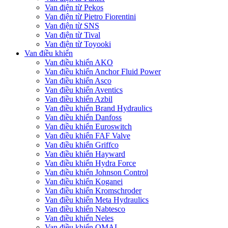
Van điện từ Pekos
Van điện từ Pietro Fiorentini
Van điện từ SNS
Van điện từ Tival
Van điện từ Toyooki
Van điều khiển
Van điều khiển AKO
Van điều khiển Anchor Fluid Power
Van điều khiển Asco
Van điều khiển Aventics
Van điều khiển Azbil
Van điều khiển Brand Hydraulics
Van điều khiển Danfoss
Van điều khiển Euroswitch
Van điều khiển FAF Valve
Van điều khiển Griffco
Van điều khiển Hayward
Van điều khiển Hydra Force
Van điều khiển Johnson Control
Van điều khiển Koganei
Van điều khiển Kromschroder
Van điều khiển Meta Hydraulics
Van điều khiển Nabtesco
Van điều khiển Neles
Van điều khiển OMAL