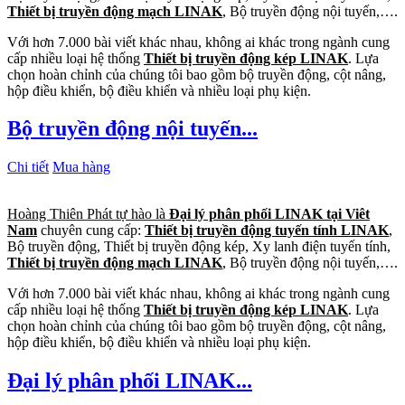
Thiết bị truyền động mạch LINAK
, Bộ truyền động nội tuyến,….
Với hơn 7.000 bài viết khác nhau, không ai khác trong ngành cung
cấp nhiều loại hệ thống
Thiết bị truyền động kép LINAK
. Lựa
chọn hoàn chỉnh của chúng tôi bao gồm bộ truyền động, cột nâng,
hộp điều khiển, bộ điều khiển và nhiều loại phụ kiện.
Bộ truyền động nội tuyến...
Chi tiết
Mua hàng
Hoàng Thiên Phát tự hào là
Đại lý phân phối LINAK tại Viêt
Nam
chuyên cung cấp:
Thiết bị truyền động tuyến tính LINAK
,
Bộ truyền động, Thiết bị truyền động kép, Xy lanh điện tuyến tính,
Thiết bị truyền động mạch LINAK
, Bộ truyền động nội tuyến,….
Với hơn 7.000 bài viết khác nhau, không ai khác trong ngành cung
cấp nhiều loại hệ thống
Thiết bị truyền động kép LINAK
. Lựa
chọn hoàn chỉnh của chúng tôi bao gồm bộ truyền động, cột nâng,
hộp điều khiển, bộ điều khiển và nhiều loại phụ kiện.
Đại lý phân phối LINAK...