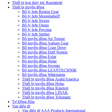
Thiết bị kẹp thủy lực Roemheld
Thiết bị truyền động
Bộ ly hợp Boston Gear
Bộ ly hợp Monninghoff
Bộ ly hợp Nexen
Bộ ly hợp Ogura
Bộ ly hợp Precima
Bộ ly hợp Stieber
Bộ truyền động Air Torque
Bộ truyền động Auburn Gear
Bộ truyền động Cone Drive
Bộ truyền động Duff Norton
Bộ truyền động Exlar
Bộ truyền động Helac
Bộ truyền động Joventa
Bộ truyền động LEANTECHNIK
Bộ truyền động Wittenstein
Thiết bị truyền động Asahi/America
Thiết bị truyền động Helac
Thiết bị truyền động Kinetrol
Thiết bị truyền động LINAK
Thiết bị truyền động Tolomatic
Tự Động Hóa
Van điện từ
Van điện từ AAA Products International