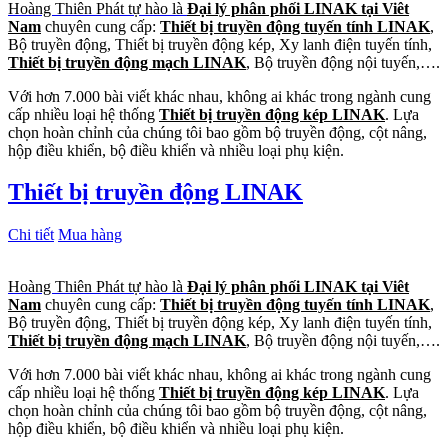
Hoàng Thiên Phát tự hào là
Đại lý phân phối LINAK tại Viêt
Nam
chuyên cung cấp:
Thiết bị truyền động tuyến tính LINAK
,
Bộ truyền động, Thiết bị truyền động kép, Xy lanh điện tuyến tính,
Thiết bị truyền động mạch LINAK
, Bộ truyền động nội tuyến,….
Với hơn 7.000 bài viết khác nhau, không ai khác trong ngành cung
cấp nhiều loại hệ thống
Thiết bị truyền động kép LINAK
. Lựa
chọn hoàn chỉnh của chúng tôi bao gồm bộ truyền động, cột nâng,
hộp điều khiển, bộ điều khiển và nhiều loại phụ kiện.
Thiết bị truyền động LINAK
Chi tiết
Mua hàng
Hoàng Thiên Phát tự hào là
Đại lý phân phối LINAK tại Viêt
Nam
chuyên cung cấp:
Thiết bị truyền động tuyến tính LINAK
,
Bộ truyền động, Thiết bị truyền động kép, Xy lanh điện tuyến tính,
Thiết bị truyền động mạch LINAK
, Bộ truyền động nội tuyến,….
Với hơn 7.000 bài viết khác nhau, không ai khác trong ngành cung
cấp nhiều loại hệ thống
Thiết bị truyền động kép LINAK
. Lựa
chọn hoàn chỉnh của chúng tôi bao gồm bộ truyền động, cột nâng,
hộp điều khiển, bộ điều khiển và nhiều loại phụ kiện.