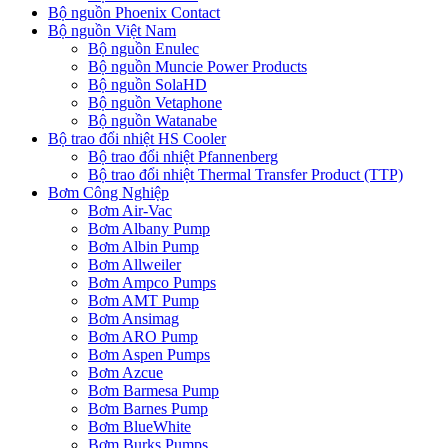
Bộ nguồn Phoenix Contact
Bộ nguồn Việt Nam
Bộ nguồn Enulec
Bộ nguồn Muncie Power Products
Bộ nguồn SolaHD
Bộ nguồn Vetaphone
Bộ nguồn Watanabe
Bộ trao đổi nhiệt HS Cooler
Bộ trao đổi nhiệt Pfannenberg
Bộ trao đổi nhiệt Thermal Transfer Product (TTP)
Bơm Công Nghiệp
Bơm Air-Vac
Bơm Albany Pump
Bơm Albin Pump
Bơm Allweiler
Bơm Ampco Pumps
Bơm AMT Pump
Bơm Ansimag
Bơm ARO Pump
Bơm Aspen Pumps
Bơm Azcue
Bơm Barmesa Pump
Bơm Barnes Pump
Bơm BlueWhite
Bơm Burks Pumps