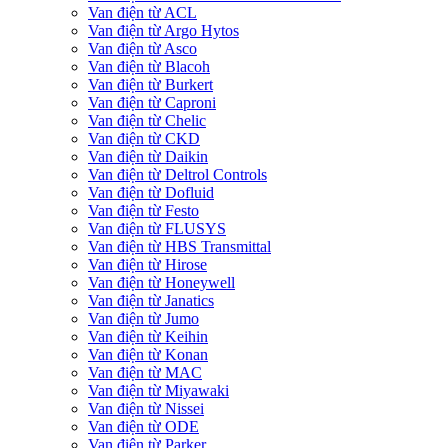
Van điện từ ACL
Van điện từ Argo Hytos
Van điện từ Asco
Van điện từ Blacoh
Van điện từ Burkert
Van điện từ Caproni
Van điện từ Chelic
Van điện từ CKD
Van điện từ Daikin
Van điện từ Deltrol Controls
Van điện từ Dofluid
Van điện từ Festo
Van điện từ FLUSYS
Van điện từ HBS Transmittal
Van điện từ Hirose
Van điện từ Honeywell
Van điện từ Janatics
Van điện từ Jumo
Van điện từ Keihin
Van điện từ Konan
Van điện từ MAC
Van điện từ Miyawaki
Van điện từ Nissei
Van điện từ ODE
Van điện từ Parker