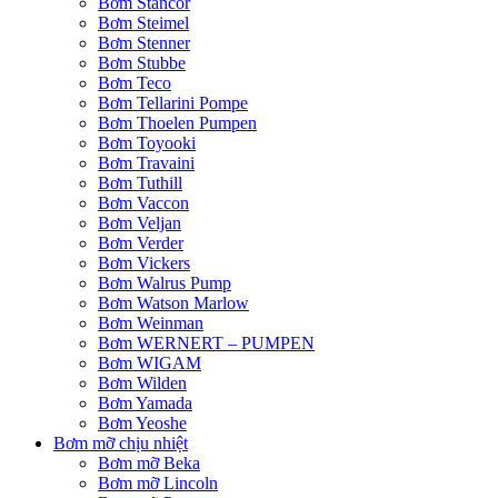
Bơm Stancor
Bơm Steimel
Bơm Stenner
Bơm Stubbe
Bơm Teco
Bơm Tellarini Pompe
Bơm Thoelen Pumpen
Bơm Toyooki
Bơm Travaini
Bơm Tuthill
Bơm Vaccon
Bơm Veljan
Bơm Verder
Bơm Vickers
Bơm Walrus Pump
Bơm Watson Marlow
Bơm Weinman
Bơm WERNERT – PUMPEN
Bơm WIGAM
Bơm Wilden
Bơm Yamada
Bơm Yeoshe
Bơm mỡ chịu nhiệt
Bơm mỡ Beka
Bơm mỡ Lincoln