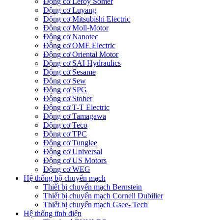
Động cơ Leroy Somer
Động cơ Luyang
Động cơ Mitsubishi Electric
Động cơ Moll-Motor
Động cơ Nanotec
Động cơ OME Electric
Động cơ Oriental Motor
Động cơ SAI Hydraulics
Động cơ Sesame
Động cơ Sew
Động cơ SPG
Động cơ Stober
Động cơ T-T Electric
Động cơ Tamagawa
Động cơ Teco
Động cơ TPC
Động cơ Tunglee
Động cơ Universal
Động cơ US Motors
Động cơ WEG
Hệ thống bộ chuyển mạch
Thiết bị chuyển mạch Bernstein
Thiết bị chuyển mạch Cornell Dubilier
Thiết bị chuyển mạch Gsee- Tech
Hệ thống tĩnh điện