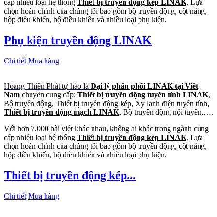
cấp nhiều loại hệ thống
Thiết bị truyền động kép LINAK
. Lựa
chọn hoàn chỉnh của chúng tôi bao gồm bộ truyền động, cột nâng,
hộp điều khiển, bộ điều khiển và nhiều loại phụ kiện.
Phụ kiện truyền động LINAK
Chi tiết
Mua hàng
Hoàng Thiên Phát tự hào là
Đại lý phân phối LINAK tại Viêt
Nam
chuyên cung cấp:
Thiết bị truyền động tuyến tính LINAK
,
Bộ truyền động, Thiết bị truyền động kép, Xy lanh điện tuyến tính,
Thiết bị truyền động mạch LINAK
, Bộ truyền động nội tuyến,….
Với hơn 7.000 bài viết khác nhau, không ai khác trong ngành cung
cấp nhiều loại hệ thống
Thiết bị truyền động kép LINAK
. Lựa
chọn hoàn chỉnh của chúng tôi bao gồm bộ truyền động, cột nâng,
hộp điều khiển, bộ điều khiển và nhiều loại phụ kiện.
Thiết bị truyền động kép...
Chi tiết
Mua hàng