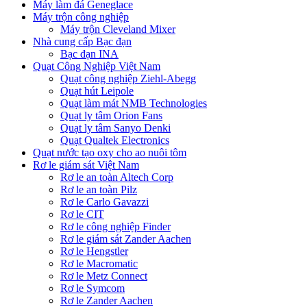
Máy làm đá Geneglace
Máy trộn công nghiệp
Máy trộn Cleveland Mixer
Nhà cung cấp Bạc đạn
Bạc đạn INA
Quạt Công Nghiệp Việt Nam
Quạt công nghiệp Ziehl-Abegg
Quạt hút Leipole
Quạt làm mát NMB Technologies
Quạt ly tâm Orion Fans
Quạt ly tâm Sanyo Denki
Quạt Qualtek Electronics
Quạt nước tạo oxy cho ao nuôi tôm
Rơ le giám sát Việt Nam
Rơ le an toàn Altech Corp
Rơ le an toàn Pilz
Rơ le Carlo Gavazzi
Rơ le CIT
Rơ le công nghiệp Finder
Rơ le giám sát Zander Aachen
Rơ le Hengstler
Rơ le Macromatic
Rơ le Metz Connect
Rơ le Symcom
Rơ le Zander Aachen