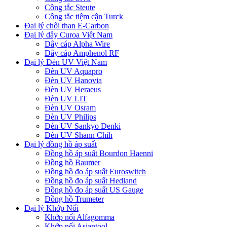
Công tắc Steute
Công tắc tiệm cận Turck
Đại lý chổi than E-Carbon
Đại lý dây Curoa Việt Nam
Dây cáp Alpha Wire
Dây cáp Amphenol RF
Đại lý Đèn UV Việt Nam
Đèn UV Aquapro
Đèn UV Hanovia
Đèn UV Heraeus
Đèn UV LIT
Đèn UV Osram
Đèn UV Philips
Đèn UV Sankyo Denki
Đèn UV Shann Chih
Đại lý đồng hồ áp suất
Đồng hồ áp suất Bourdon Haenni
Đồng hồ Baumer
Đồng hồ đo áp suất Euroswitch
Đồng hồ đo áp suất Hedland
Đồng hồ đo áp suất US Gauge
Đồng hồ Trumeter
Đại lý Khớp Nối
Khớp nối Alfagomma
Khớp nối Asiantool