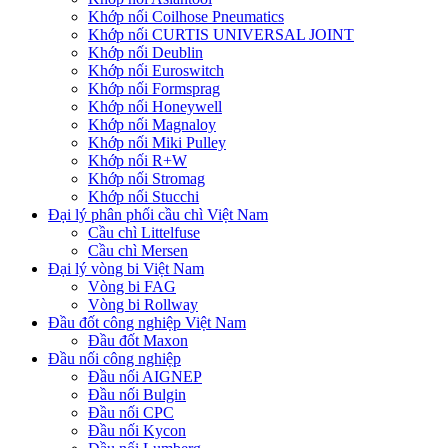
Khớp nối Coilhose Pneumatics
Khớp nối CURTIS UNIVERSAL JOINT
Khớp nối Deublin
Khớp nối Euroswitch
Khớp nối Formsprag
Khớp nối Honeywell
Khớp nối Magnaloy
Khớp nối Miki Pulley
Khớp nối R+W
Khớp nối Stromag
Khớp nối Stucchi
Đại lý phân phối cầu chì Việt Nam
Cầu chì Littelfuse
Cầu chì Mersen
Đại lý vòng bi Việt Nam
Vòng bi FAG
Vòng bi Rollway
Đầu đốt công nghiệp Việt Nam
Đầu đốt Maxon
Đầu nối công nghiệp
Đầu nối AIGNEP
Đầu nối Bulgin
Đầu nối CPC
Đầu nối Kycon