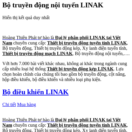
Bộ truyền động nội tuyến LINAK
Hiển thị kết quả duy nhất
Hoàng Thiên Phát tự hào là
Đại lý phân phối LINAK tại Viêt
Nam
chuyên cung cấp:
Thiết bị truyền động tuyến tính LINAK
,
Bộ truyền động, Thiết bị truyền động kép, Xy lanh điện tuyến tính,
Thiết bị truyền động mạch LINAK
, Bộ truyền động nội tuyến,….
Với hơn 7.000 bài viết khác nhau, không ai khác trong ngành cung
cấp nhiều loại hệ thống
Thiết bị truyền động kép LINAK
. Lựa
chọn hoàn chỉnh của chúng tôi bao gồm bộ truyền động, cột nâng,
hộp điều khiển, bộ điều khiển và nhiều loại phụ kiện.
Bộ điều khiển LINAK
Chi tiết
Mua hàng
Hoàng Thiên Phát tự hào là
Đại lý phân phối LINAK tại Viêt
Nam
chuyên cung cấp:
Thiết bị truyền động tuyến tính LINAK
,
Bộ truyền động, Thiết bị truyền động kép, Xy lanh điện tuyến tính,