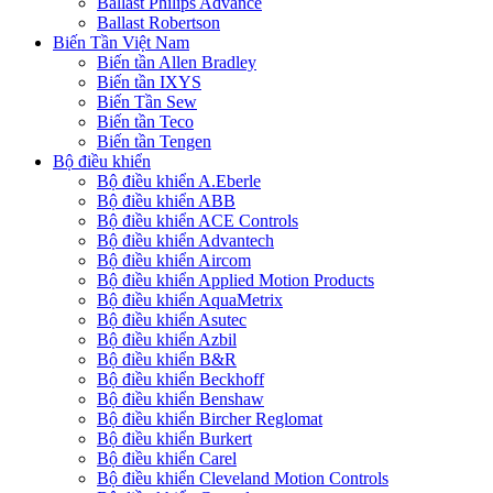
Ballast Philips Advance
Ballast Robertson
Biến Tần Việt Nam
Biến tần Allen Bradley
Biến tần IXYS
Biến Tần Sew
Biến tần Teco
Biến tần Tengen
Bộ điều khiển
Bộ điều khiển A.Eberle
Bộ điều khiển ABB
Bộ điều khiển ACE Controls
Bộ điều khiển Advantech
Bộ điều khiển Aircom
Bộ điều khiển Applied Motion Products
Bộ điều khiển AquaMetrix
Bộ điều khiển Asutec
Bộ điều khiển Azbil
Bộ điều khiển B&R
Bộ điều khiển Beckhoff
Bộ điều khiển Benshaw
Bộ điều khiển Bircher Reglomat
Bộ điều khiển Burkert
Bộ điều khiển Carel
Bộ điều khiển Cleveland Motion Controls