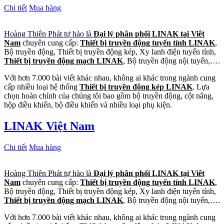
Chi tiết
Mua hàng
Hoàng Thiên Phát tự hào là
Đại lý phân phối LINAK tại Viêt
Nam
chuyên cung cấp:
Thiết bị truyền động tuyến tính LINAK
,
Bộ truyền động, Thiết bị truyền động kép, Xy lanh điện tuyến tính,
Thiết bị truyền động mạch LINAK
, Bộ truyền động nội tuyến,….
Với hơn 7.000 bài viết khác nhau, không ai khác trong ngành cung
cấp nhiều loại hệ thống
Thiết bị truyền động kép LINAK
. Lựa
chọn hoàn chỉnh của chúng tôi bao gồm bộ truyền động, cột nâng,
hộp điều khiển, bộ điều khiển và nhiều loại phụ kiện.
LINAK Việt Nam
Chi tiết
Mua hàng
Hoàng Thiên Phát tự hào là
Đại lý phân phối LINAK tại Viêt
Nam
chuyên cung cấp:
Thiết bị truyền động tuyến tính LINAK
,
Bộ truyền động, Thiết bị truyền động kép, Xy lanh điện tuyến tính,
Thiết bị truyền động mạch LINAK
, Bộ truyền động nội tuyến,….
Với hơn 7.000 bài viết khác nhau, không ai khác trong ngành cung