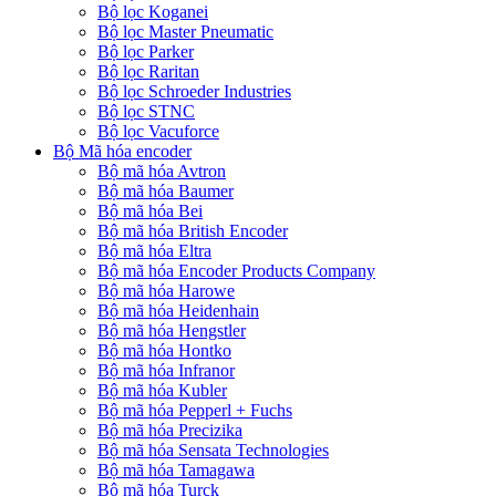
Bộ lọc Koganei
Bộ lọc Master Pneumatic
Bộ lọc Parker
Bộ lọc Raritan
Bộ lọc Schroeder Industries
Bộ lọc STNC
Bộ lọc Vacuforce
Bộ Mã hóa encoder
Bộ mã hóa Avtron
Bộ mã hóa Baumer
Bộ mã hóa Bei
Bộ mã hóa British Encoder
Bộ mã hóa Eltra
Bộ mã hóa Encoder Products Company
Bộ mã hóa Harowe
Bộ mã hóa Heidenhain
Bộ mã hóa Hengstler
Bộ mã hóa Hontko
Bộ mã hóa Infranor
Bộ mã hóa Kubler
Bộ mã hóa Pepperl + Fuchs
Bộ mã hóa Precizika
Bộ mã hóa Sensata Technologies
Bộ mã hóa Tamagawa
Bộ mã hóa Turck