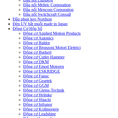
Đầu nối Lumberg
Đầu nối Meltric Corporation
Đầu nối Mencom Corporation
Đầu nối Switchcraft Conxall
Đầu phun keo Nordson
Đèn UV bắt muỗi made in Japan
Động Cơ Hộp Số
Động cơ Applied Motion Products
Động cơ Autonics
Động cơ Baldor
Động cơ Bronzoni Motori Elettrici
Động cơ Burkert
Động cơ Cutler Hammer
Động cơ DKM
Động cơ Emod Motoren
Động cơ ESKRIDGE
Động cơ Fanuc
Động cơ Geartek
Động cơ GGM
Động cơ Glems-Technik
Động cơ Helmke
Động cơ Hitachi
Động cơ Infranor
Động cơ Kollmorgen
Động cơ Leadshine