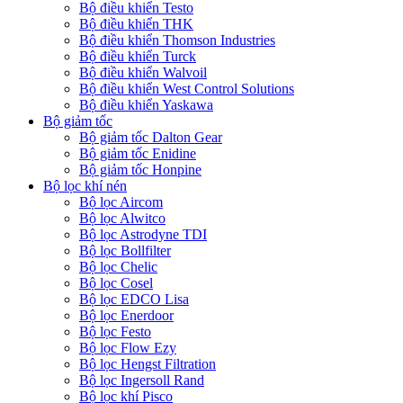
Bộ điều khiển Testo
Bộ điều khiển THK
Bộ điều khiển Thomson Industries
Bộ điều khiển Turck
Bộ điều khiển Walvoil
Bộ điều khiển West Control Solutions
Bộ điều khiển Yaskawa
Bộ giảm tốc
Bộ giảm tốc Dalton Gear
Bộ giảm tốc Enidine
Bộ giảm tốc Honpine
Bộ lọc khí nén
Bộ lọc Aircom
Bộ lọc Alwitco
Bộ lọc Astrodyne TDI
Bộ lọc Bollfilter
Bộ lọc Chelic
Bộ lọc Cosel
Bộ lọc EDCO Lisa
Bộ lọc Enerdoor
Bộ lọc Festo
Bộ lọc Flow Ezy
Bộ lọc Hengst Filtration
Bộ lọc Ingersoll Rand
Bộ lọc khí Pisco