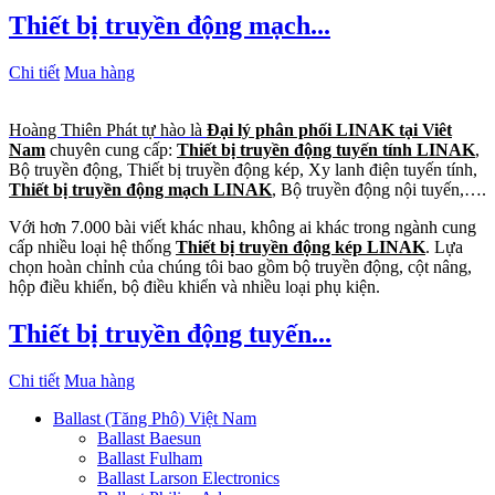
Thiết bị truyền động mạch...
Chi tiết
Mua hàng
Hoàng Thiên Phát tự hào là
Đại lý phân phối LINAK tại Viêt
Nam
chuyên cung cấp:
Thiết bị truyền động tuyến tính LINAK
,
Bộ truyền động, Thiết bị truyền động kép, Xy lanh điện tuyến tính,
Thiết bị truyền động mạch LINAK
, Bộ truyền động nội tuyến,….
Với hơn 7.000 bài viết khác nhau, không ai khác trong ngành cung
cấp nhiều loại hệ thống
Thiết bị truyền động kép LINAK
. Lựa
chọn hoàn chỉnh của chúng tôi bao gồm bộ truyền động, cột nâng,
hộp điều khiển, bộ điều khiển và nhiều loại phụ kiện.
Thiết bị truyền động tuyến...
Chi tiết
Mua hàng
Ballast (Tăng Phô) Việt Nam
Ballast Baesun
Ballast Fulham
Ballast Larson Electronics