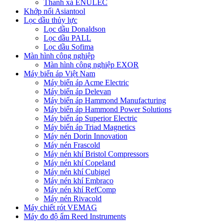
Thanh xả ENULEC
Khớp nối Asiantool
Lọc dầu thủy lực
Lọc dầu Donaldson
Lọc dầu PALL
Lọc dầu Sofima
Màn hình công nghiệp
Màn hình công nghiệp EXOR
Máy biến áp Việt Nam
Máy biến áp Acme Electric
Máy biến áp Delevan
Máy biến áp Hammond Manufacturing
Máy biến áp Hammond Power Solutions
Máy biến áp Superior Electric
Máy biến áp Triad Magnetics
Máy nén Dorin Innovation
Máy nén Frascold
Máy nén khí Bristol Compressors
Máy nén khí Copeland
Máy nén khí Cubigel
Máy nén khí Embraco
Máy nén khí RefComp
Máy nén Rivacold
Máy chiết rót VEMAG
Máy đo độ ẩm Reed Instruments