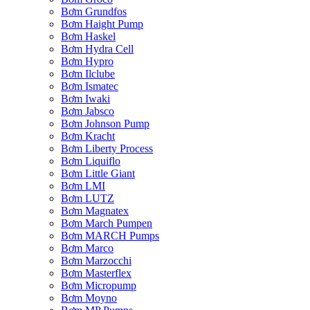
Bơm Grundfos
Bơm Haight Pump
Bơm Haskel
Bơm Hydra Cell
Bơm Hypro
Bơm Ilclube
Bơm Ismatec
Bơm Iwaki
Bơm Jabsco
Bơm Johnson Pump
Bơm Kracht
Bơm Liberty Process
Bơm Liquiflo
Bơm Little Giant
Bơm LMI
Bơm LUTZ
Bơm Magnatex
Bơm March Pumpen
Bơm MARCH Pumps
Bơm Marco
Bơm Marzocchi
Bơm Masterflex
Bơm Micropump
Bơm Moyno