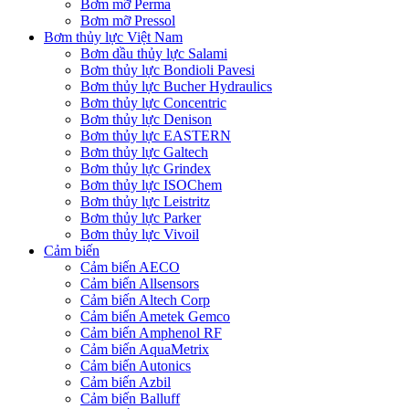
Bơm mỡ Perma
Bơm mỡ Pressol
Bơm thủy lực Việt Nam
Bơm dầu thủy lực Salami
Bơm thủy lực Bondioli Pavesi
Bơm thủy lực Bucher Hydraulics
Bơm thủy lực Concentric
Bơm thủy lực Denison
Bơm thủy lực EASTERN
Bơm thủy lực Galtech
Bơm thủy lực Grindex
Bơm thủy lực ISOChem
Bơm thủy lực Leistritz
Bơm thủy lực Parker
Bơm thủy lực Vivoil
Cảm biến
Cảm biến AECO
Cảm biến Allsensors
Cảm biến Altech Corp
Cảm biến Ametek Gemco
Cảm biến Amphenol RF
Cảm biến AquaMetrix
Cảm biến Autonics
Cảm biến Azbil
Cảm biến Balluff