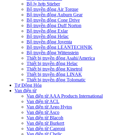
Bộ ly hợp Stieber
Bộ truyền động Air Torque
Bộ truyền động Auburn Gear
Bộ truyền động Cone Drive
Bộ truyền động Duff Norton
Bộ truyền động Exlar
Bộ truyền động Helac
Bộ truyền động Joventa
Bộ truyền động LEANTECHNIK
Bộ truyền động Wittenstein
Thiết bị truyền động Asahi/America
Thiết bị truyền động Helac
Thiết bị truyền động Kinetrol
Thiết bị truyền động LINAK
Thiết bị truyền động Tolomatic
Tự Động Hóa
Van điện từ
Van điện từ AAA Products International
Van điện từ ACL
Van điện từ Argo Hytos
Van điện từ Asco
Van điện từ Blacoh
Van điện từ Burkert
Van điện từ Caproni
Van điện từ Chelic