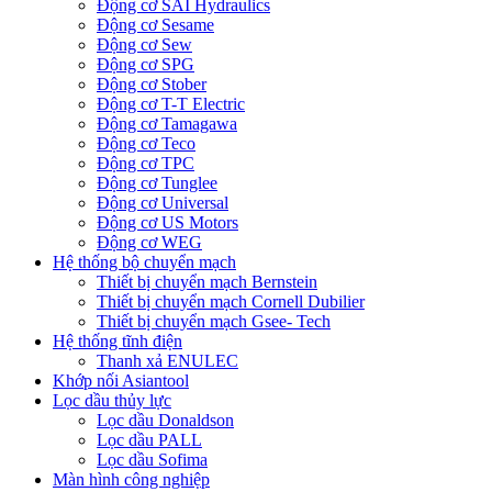
Động cơ SAI Hydraulics
Động cơ Sesame
Động cơ Sew
Động cơ SPG
Động cơ Stober
Động cơ T-T Electric
Động cơ Tamagawa
Động cơ Teco
Động cơ TPC
Động cơ Tunglee
Động cơ Universal
Động cơ US Motors
Động cơ WEG
Hệ thống bộ chuyển mạch
Thiết bị chuyển mạch Bernstein
Thiết bị chuyển mạch Cornell Dubilier
Thiết bị chuyển mạch Gsee- Tech
Hệ thống tĩnh điện
Thanh xả ENULEC
Khớp nối Asiantool
Lọc dầu thủy lực
Lọc dầu Donaldson
Lọc dầu PALL
Lọc dầu Sofima
Màn hình công nghiệp