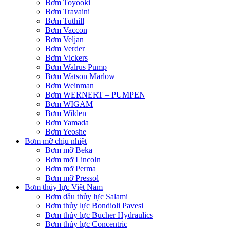
Bơm Toyooki
Bơm Travaini
Bơm Tuthill
Bơm Vaccon
Bơm Veljan
Bơm Verder
Bơm Vickers
Bơm Walrus Pump
Bơm Watson Marlow
Bơm Weinman
Bơm WERNERT – PUMPEN
Bơm WIGAM
Bơm Wilden
Bơm Yamada
Bơm Yeoshe
Bơm mỡ chịu nhiệt
Bơm mỡ Beka
Bơm mỡ Lincoln
Bơm mỡ Perma
Bơm mỡ Pressol
Bơm thủy lực Việt Nam
Bơm dầu thủy lực Salami
Bơm thủy lực Bondioli Pavesi
Bơm thủy lực Bucher Hydraulics
Bơm thủy lực Concentric