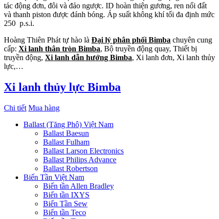
tác động đơn, đôi và đảo ngược. ID hoàn thiện gương, ren nối đất
và thanh piston được đánh bóng. Áp suất không khí tối đa định mức
250 p.s.i.
Hoàng Thiên Phát tự hào là
Đại lý phân phối Bimba
chuyên cung
cấp:
Xi lanh thân tròn Bimba
, Bộ truyền động quay, Thiết bị
truyền động,
Xi lanh dẫn hướng Bimba
, Xi lanh đơn, Xi lanh thủy
lực,…
Xi lanh thủy lực Bimba
Chi tiết
Mua hàng
Ballast (Tăng Phô) Việt Nam
Ballast Baesun
Ballast Fulham
Ballast Larson Electronics
Ballast Philips Advance
Ballast Robertson
Biến Tần Việt Nam
Biến tần Allen Bradley
Biến tần IXYS
Biến Tần Sew
Biến tần Teco