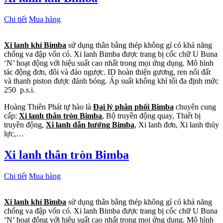
Chi tiết
Mua hàng
Xi lanh khí Bimba
sử dụng thân bằng thép không gỉ có khả năng
chống va đập vốn có. Xi lanh Bimba được trang bị cốc chữ U Buna
‘N’ hoạt động với hiệu suất cao nhất trong mọi ứng dụng. Mô hình
tác động đơn, đôi và đảo ngược. ID hoàn thiện gương, ren nối đất
và thanh piston được đánh bóng. Áp suất không khí tối đa định mức
250 p.s.i.
Hoàng Thiên Phát tự hào là
Đại lý phân phối Bimba
chuyên cung
cấp:
Xi lanh thân tròn Bimba
, Bộ truyền động quay, Thiết bị
truyền động,
Xi lanh dẫn hướng Bimba
, Xi lanh đơn, Xi lanh thủy
lực,…
Xi lanh thân tròn Bimba
Chi tiết
Mua hàng
Xi lanh khí Bimba
sử dụng thân bằng thép không gỉ có khả năng
chống va đập vốn có. Xi lanh Bimba được trang bị cốc chữ U Buna
‘N’ hoạt động với hiệu suất cao nhất trong mọi ứng dụng. Mô hình