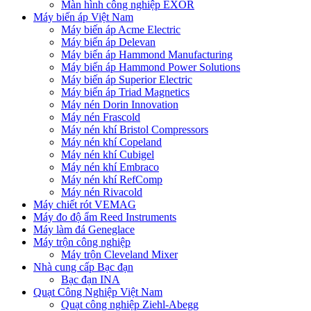
Màn hình công nghiệp EXOR
Máy biến áp Việt Nam
Máy biến áp Acme Electric
Máy biến áp Delevan
Máy biến áp Hammond Manufacturing
Máy biến áp Hammond Power Solutions
Máy biến áp Superior Electric
Máy biến áp Triad Magnetics
Máy nén Dorin Innovation
Máy nén Frascold
Máy nén khí Bristol Compressors
Máy nén khí Copeland
Máy nén khí Cubigel
Máy nén khí Embraco
Máy nén khí RefComp
Máy nén Rivacold
Máy chiết rót VEMAG
Máy đo độ ẩm Reed Instruments
Máy làm đá Geneglace
Máy trộn công nghiệp
Máy trộn Cleveland Mixer
Nhà cung cấp Bạc đạn
Bạc đạn INA
Quạt Công Nghiệp Việt Nam
Quạt công nghiệp Ziehl-Abegg