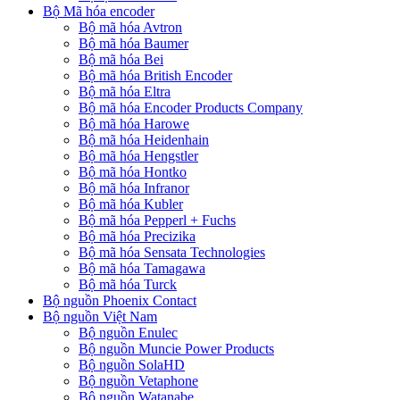
Bộ Mã hóa encoder
Bộ mã hóa Avtron
Bộ mã hóa Baumer
Bộ mã hóa Bei
Bộ mã hóa British Encoder
Bộ mã hóa Eltra
Bộ mã hóa Encoder Products Company
Bộ mã hóa Harowe
Bộ mã hóa Heidenhain
Bộ mã hóa Hengstler
Bộ mã hóa Hontko
Bộ mã hóa Infranor
Bộ mã hóa Kubler
Bộ mã hóa Pepperl + Fuchs
Bộ mã hóa Precizika
Bộ mã hóa Sensata Technologies
Bộ mã hóa Tamagawa
Bộ mã hóa Turck
Bộ nguồn Phoenix Contact
Bộ nguồn Việt Nam
Bộ nguồn Enulec
Bộ nguồn Muncie Power Products
Bộ nguồn SolaHD
Bộ nguồn Vetaphone
Bộ nguồn Watanabe