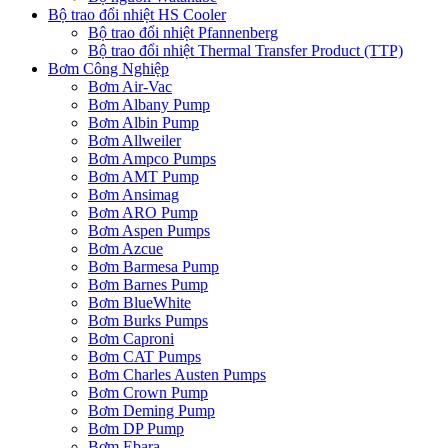
Bộ trao đổi nhiệt HS Cooler
Bộ trao đổi nhiệt Pfannenberg
Bộ trao đổi nhiệt Thermal Transfer Product (TTP)
Bơm Công Nghiệp
Bơm Air-Vac
Bơm Albany Pump
Bơm Albin Pump
Bơm Allweiler
Bơm Ampco Pumps
Bơm AMT Pump
Bơm Ansimag
Bơm ARO Pump
Bơm Aspen Pumps
Bơm Azcue
Bơm Barmesa Pump
Bơm Barnes Pump
Bơm BlueWhite
Bơm Burks Pumps
Bơm Caproni
Bơm CAT Pumps
Bơm Charles Austen Pumps
Bơm Crown Pump
Bơm Deming Pump
Bơm DP Pump
Bơm Ebara