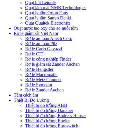
Quạt hút Leipole
Quạt làm mát NMB Technologies
Quạt ly tâm Orion Fans
Quạt ly tâm Sanyo Denki
Quạt Qualtek Electronics
Quạt nước tạo oxy cho ao nuôi tôm
Rơ le giám sát Việt Nam
Rơ le an toàn Altech Corp
Rơ le an toàn Pilz
Rơ le Carlo Gavazzi
Rơ le CIT
Rơ le công nghiệp Finder
Rơ le giám sát Zander Aachen
Rơ le Hengstler
Rơ le Macromatic
Rơ le Metz Connect
Rơ le Symcom
Rơ le Zander Aachen
Tấm cách âm
Thiết Bị Đo Lường
Thiết bị đo lường ABB
Thiết bị đo lường Danaher
Thiết bị đo lường Endress Hauser
Thiết bị đo lường Engler
Thiết bị đo lường Euroswitch