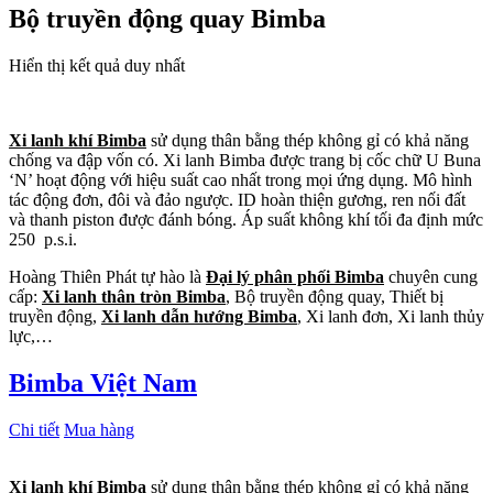
Bộ truyền động quay Bimba
Hiển thị kết quả duy nhất
Xi lanh khí Bimba
sử dụng thân bằng thép không gỉ có khả năng
chống va đập vốn có. Xi lanh Bimba được trang bị cốc chữ U Buna
‘N’ hoạt động với hiệu suất cao nhất trong mọi ứng dụng. Mô hình
tác động đơn, đôi và đảo ngược. ID hoàn thiện gương, ren nối đất
và thanh piston được đánh bóng. Áp suất không khí tối đa định mức
250 p.s.i.
Hoàng Thiên Phát tự hào là
Đại lý phân phối Bimba
chuyên cung
cấp:
Xi lanh thân tròn Bimba
, Bộ truyền động quay, Thiết bị
truyền động,
Xi lanh dẫn hướng Bimba
, Xi lanh đơn, Xi lanh thủy
lực,…
Bimba Việt Nam
Chi tiết
Mua hàng
Xi lanh khí Bimba
sử dụng thân bằng thép không gỉ có khả năng