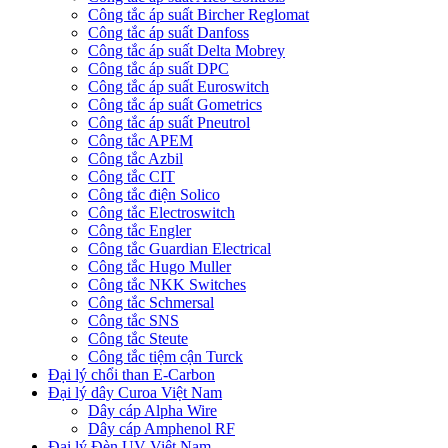
Công tắc áp suất Bircher Reglomat
Công tắc áp suất Danfoss
Công tắc áp suất Delta Mobrey
Công tắc áp suất DPC
Công tắc áp suất Euroswitch
Công tắc áp suất Gometrics
Công tắc áp suất Pneutrol
Công tắc APEM
Công tắc Azbil
Công tắc CIT
Công tắc điện Solico
Công tắc Electroswitch
Công tắc Engler
Công tắc Guardian Electrical
Công tắc Hugo Muller
Công tắc NKK Switches
Công tắc Schmersal
Công tắc SNS
Công tắc Steute
Công tắc tiệm cận Turck
Đại lý chổi than E-Carbon
Đại lý dây Curoa Việt Nam
Dây cáp Alpha Wire
Dây cáp Amphenol RF
Đại lý Đèn UV Việt Nam