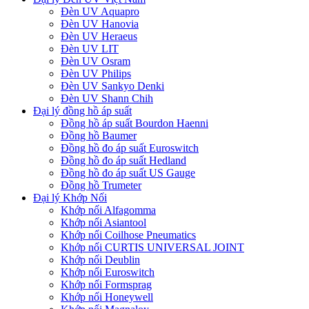
Đèn UV Aquapro
Đèn UV Hanovia
Đèn UV Heraeus
Đèn UV LIT
Đèn UV Osram
Đèn UV Philips
Đèn UV Sankyo Denki
Đèn UV Shann Chih
Đại lý đồng hồ áp suất
Đồng hồ áp suất Bourdon Haenni
Đồng hồ Baumer
Đồng hồ đo áp suất Euroswitch
Đồng hồ đo áp suất Hedland
Đồng hồ đo áp suất US Gauge
Đồng hồ Trumeter
Đại lý Khớp Nối
Khớp nối Alfagomma
Khớp nối Asiantool
Khớp nối Coilhose Pneumatics
Khớp nối CURTIS UNIVERSAL JOINT
Khớp nối Deublin
Khớp nối Euroswitch
Khớp nối Formsprag
Khớp nối Honeywell