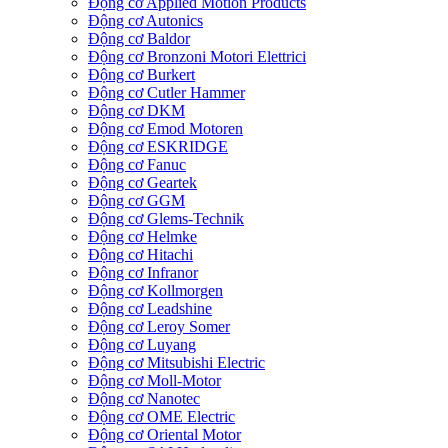
Động cơ Applied Motion Products
Động cơ Autonics
Động cơ Baldor
Động cơ Bronzoni Motori Elettrici
Động cơ Burkert
Động cơ Cutler Hammer
Động cơ DKM
Động cơ Emod Motoren
Động cơ ESKRIDGE
Động cơ Fanuc
Động cơ Geartek
Động cơ GGM
Động cơ Glems-Technik
Động cơ Helmke
Động cơ Hitachi
Động cơ Infranor
Động cơ Kollmorgen
Động cơ Leadshine
Động cơ Leroy Somer
Động cơ Luyang
Động cơ Mitsubishi Electric
Động cơ Moll-Motor
Động cơ Nanotec
Động cơ OME Electric
Động cơ Oriental Motor