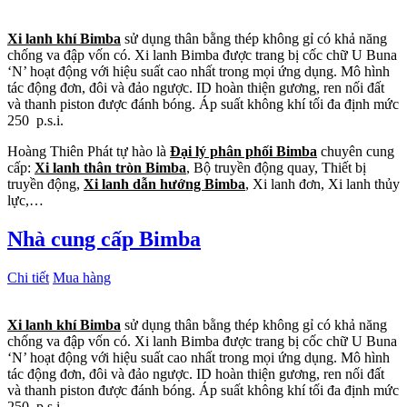
Xi lanh khí Bimba
sử dụng thân bằng thép không gỉ có khả năng
chống va đập vốn có. Xi lanh Bimba được trang bị cốc chữ U Buna
‘N’ hoạt động với hiệu suất cao nhất trong mọi ứng dụng. Mô hình
tác động đơn, đôi và đảo ngược. ID hoàn thiện gương, ren nối đất
và thanh piston được đánh bóng. Áp suất không khí tối đa định mức
250 p.s.i.
Hoàng Thiên Phát tự hào là
Đại lý phân phối Bimba
chuyên cung
cấp:
Xi lanh thân tròn Bimba
, Bộ truyền động quay, Thiết bị
truyền động,
Xi lanh dẫn hướng Bimba
, Xi lanh đơn, Xi lanh thủy
lực,…
Nhà cung cấp Bimba
Chi tiết
Mua hàng
Xi lanh khí Bimba
sử dụng thân bằng thép không gỉ có khả năng
chống va đập vốn có. Xi lanh Bimba được trang bị cốc chữ U Buna
‘N’ hoạt động với hiệu suất cao nhất trong mọi ứng dụng. Mô hình
tác động đơn, đôi và đảo ngược. ID hoàn thiện gương, ren nối đất
và thanh piston được đánh bóng. Áp suất không khí tối đa định mức
250 p.s.i.