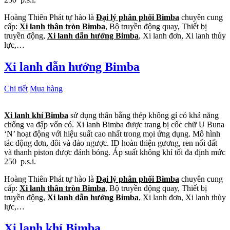
Hoàng Thiên Phát tự hào là
Đại lý phân phối Bimba
chuyên cung
cấp:
Xi lanh thân tròn Bimba
, Bộ truyền động quay, Thiết bị
truyền động,
Xi lanh dẫn hướng Bimba
, Xi lanh đơn, Xi lanh thủy
lực,…
Xi lanh dẫn hướng Bimba
Chi tiết
Mua hàng
Xi lanh khí Bimba
sử dụng thân bằng thép không gỉ có khả năng
chống va đập vốn có. Xi lanh Bimba được trang bị cốc chữ U Buna
‘N’ hoạt động với hiệu suất cao nhất trong mọi ứng dụng. Mô hình
tác động đơn, đôi và đảo ngược. ID hoàn thiện gương, ren nối đất
và thanh piston được đánh bóng. Áp suất không khí tối đa định mức
250 p.s.i.
Hoàng Thiên Phát tự hào là
Đại lý phân phối Bimba
chuyên cung
cấp:
Xi lanh thân tròn Bimba
, Bộ truyền động quay, Thiết bị
truyền động,
Xi lanh dẫn hướng Bimba
, Xi lanh đơn, Xi lanh thủy
lực,…
Xi lanh khí Bimba