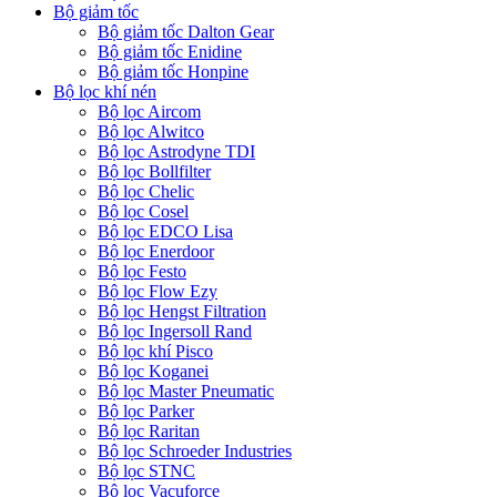
Bộ giảm tốc
Bộ giảm tốc Dalton Gear
Bộ giảm tốc Enidine
Bộ giảm tốc Honpine
Bộ lọc khí nén
Bộ lọc Aircom
Bộ lọc Alwitco
Bộ lọc Astrodyne TDI
Bộ lọc Bollfilter
Bộ lọc Chelic
Bộ lọc Cosel
Bộ lọc EDCO Lisa
Bộ lọc Enerdoor
Bộ lọc Festo
Bộ lọc Flow Ezy
Bộ lọc Hengst Filtration
Bộ lọc Ingersoll Rand
Bộ lọc khí Pisco
Bộ lọc Koganei
Bộ lọc Master Pneumatic
Bộ lọc Parker
Bộ lọc Raritan
Bộ lọc Schroeder Industries
Bộ lọc STNC
Bộ lọc Vacuforce