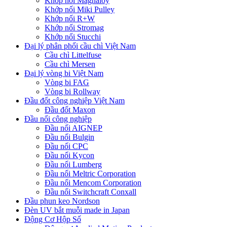
Khớp nối Magnaloy
Khớp nối Miki Pulley
Khớp nối R+W
Khớp nối Stromag
Khớp nối Stucchi
Đại lý phân phối cầu chì Việt Nam
Cầu chì Littelfuse
Cầu chì Mersen
Đại lý vòng bi Việt Nam
Vòng bi FAG
Vòng bi Rollway
Đầu đốt công nghiệp Việt Nam
Đầu đốt Maxon
Đầu nối công nghiệp
Đầu nối AIGNEP
Đầu nối Bulgin
Đầu nối CPC
Đầu nối Kycon
Đầu nối Lumberg
Đầu nối Meltric Corporation
Đầu nối Mencom Corporation
Đầu nối Switchcraft Conxall
Đầu phun keo Nordson
Đèn UV bắt muỗi made in Japan
Động Cơ Hộp Số