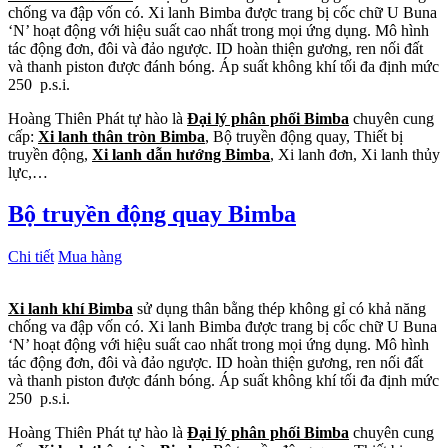
chống va đập vốn có. Xi lanh Bimba được trang bị cốc chữ U Buna
‘N’ hoạt động với hiệu suất cao nhất trong mọi ứng dụng. Mô hình
tác động đơn, đôi và đảo ngược. ID hoàn thiện gương, ren nối đất
và thanh piston được đánh bóng. Áp suất không khí tối đa định mức
250 p.s.i.
Hoàng Thiên Phát tự hào là
Đại lý phân phối Bimba
chuyên cung
cấp:
Xi lanh thân tròn Bimba
, Bộ truyền động quay, Thiết bị
truyền động,
Xi lanh dẫn hướng Bimba
, Xi lanh đơn, Xi lanh thủy
lực,…
Bộ truyền động quay Bimba
Chi tiết
Mua hàng
Xi lanh khí Bimba
sử dụng thân bằng thép không gỉ có khả năng
chống va đập vốn có. Xi lanh Bimba được trang bị cốc chữ U Buna
‘N’ hoạt động với hiệu suất cao nhất trong mọi ứng dụng. Mô hình
tác động đơn, đôi và đảo ngược. ID hoàn thiện gương, ren nối đất
và thanh piston được đánh bóng. Áp suất không khí tối đa định mức
250 p.s.i.
Hoàng Thiên Phát tự hào là
Đại lý phân phối Bimba
chuyên cung