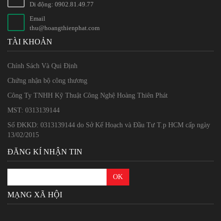
Di động: 0902.81.49.77
Email
thu@hoangthienphat.com
TÀI KHOẢN
Chính Sách Và Qui Định
Chứng nhận bộ công thương
Công Ty TNHH Kỹ Thuật Công Nghệ Hoàng Thiên Phát
MST: 0313139144
Số ĐKKD: 0313139144 do Sở Kế Hoạch và Đầu Tư T.p HCM cấp ngày
13/02/2015
ĐĂNG KÍ NHẬN TIN
MẠNG XÃ HỘI