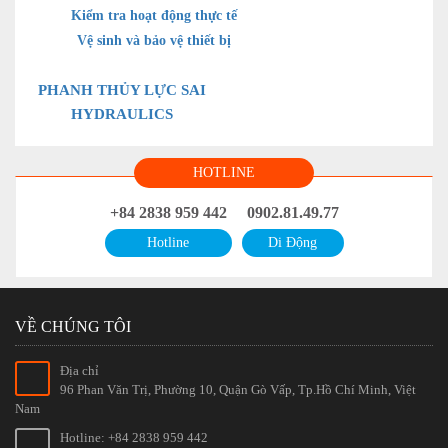
Kiểm tra hoạt động thực tế
Vệ sinh và bảo vệ thiết bị
PHANH THỦY LỰC SAI
HYDRAULICS
HOTLINE
+84 2838 959 442
0902.81.49.77
Hotline
Di Động
VỀ CHÚNG TÔI
Địa chỉ
96 Phan Văn Trị, Phường 10, Quận Gò Vấp, Tp.Hồ Chí Minh, Việt
Nam
Hotline: +84 2838 959 442