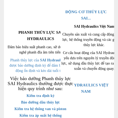
ĐỘNG CƠ THỦY LỰC
SAI...
SAI Hydraulics Việt Nam
PHANH THỦY LỰC SAI
Chuyên sản xuất và cung cấp động c
HYDRAULICS
lực, hệ thống truyền động và các giả
thủy lực khác.
Đảm bảo hiệu suất phanh cao, sử dụng công
nghệ phanh đĩa âm tiên tiến.
Cơ cấu hoạt động của SAI Hydraulic
yếu dựa trên nguyên lý truyền động
Phanh thủy lực của
SAI Hydraulics
cần
lực, sử dụng dầu thủy lực để tạo ra 
được bảo dưỡng định kỳ để đảm bảo hoạt
xoắn và chuyển động quay.
động ổn định và kéo dài tuổi thọ.
Việc bảo dưỡng Phanh thủy lực
SAI Hydraulics thường được thực
SAI HYDRAULICS VIỆT
hiện quy trình như sau:
NAM
Kiểm tra định kỳ
Bảo dưỡng dầu thủy lực
Kiểm tra hệ thống van và piston
Kiểm tra áp suất hệ thống