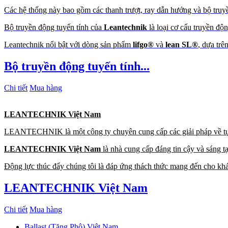
Các hệ thống này bao gồm các thanh trượt, ray dẫn hướng và bộ truyề
Bộ truyền động tuyến tính của
Leantechnik
là loại cơ cấu truyền độ
Leantechnik nổi bật với dòng sản phẩm
lifgo®
và
lean SL®
, dựa trê
Bộ truyền động tuyến tính...
Chi tiết
Mua hàng
LEANTECHNIK Việt Nam
LEANTECHNIK là một công ty chuyên cung cấp các giải pháp về tự độ
LEANTECHNIK Việt Nam
là nhà cung cấp đáng tin cậy và sáng t
Động lực thúc đẩy chúng tôi là đáp ứng thách thức mang đến cho khác
LEANTECHNIK Việt Nam
Chi tiết
Mua hàng
Ballast (Tăng Phô) Việt Nam