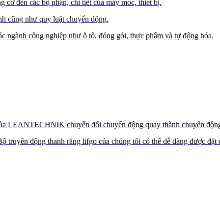
 cơ đến các bộ phận, chi tiết của máy móc, thiết bị.
ính cũng như quy luật chuyển động.
ngành công nghiệp như ô tô, đóng gói, thực phẩm và tự động hóa.
t của LEANTECHNIK chuyển đổi chuyển động quay thành chuyển động tu
ộ truyền động thanh răng lifgo của chúng tôi có thể dễ dàng được đặt