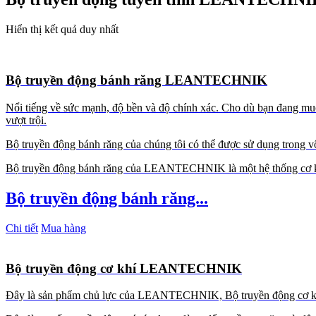
Hiển thị kết quả duy nhất
Bộ truyền động bánh răng LEANTECHNIK
Nổi tiếng về sức mạnh, độ bền và độ chính xác. Cho dù bạn đang muốn
vượt trội.
Bộ truyền động bánh răng của chúng tôi có thể được sử dụng trong v
Bộ truyền động bánh răng của LEANTECHNIK là một hệ thống cơ khí c
Bộ truyền động bánh răng...
Chi tiết
Mua hàng
Bộ truyền động cơ khí LEANTECHNIK
Đây là sản phẩm chủ lực của LEANTECHNIK, Bộ truyền động cơ khí 