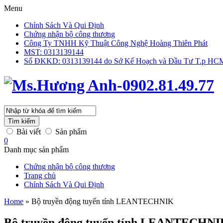
Menu
Chính Sách Và Qui Định
Chứng nhận bộ công thương
Công Ty TNHH Kỹ Thuật Công Nghệ Hoàng Thiên Phát
MST: 0313139144
Số ĐKKD: 0313139144 do Sở Kế Hoạch và Đầu Tư T.p HCM 
Tìm kiếm
Bài viết
Sản phẩm
0
Danh mục sản phẩm
Chứng nhận bộ công thương
Trang chủ
Chính Sách Và Qui Định
Home
»
Bộ truyền động tuyến tính LEANTECHNIK
Bộ truyền động tuyến tính LEANTECHN