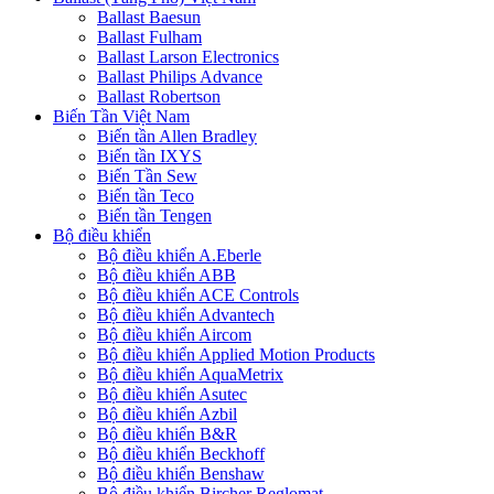
Ballast Baesun
Ballast Fulham
Ballast Larson Electronics
Ballast Philips Advance
Ballast Robertson
Biến Tần Việt Nam
Biến tần Allen Bradley
Biến tần IXYS
Biến Tần Sew
Biến tần Teco
Biến tần Tengen
Bộ điều khiển
Bộ điều khiển A.Eberle
Bộ điều khiển ABB
Bộ điều khiển ACE Controls
Bộ điều khiển Advantech
Bộ điều khiển Aircom
Bộ điều khiển Applied Motion Products
Bộ điều khiển AquaMetrix
Bộ điều khiển Asutec
Bộ điều khiển Azbil
Bộ điều khiển B&R
Bộ điều khiển Beckhoff
Bộ điều khiển Benshaw
Bộ điều khiển Bircher Reglomat