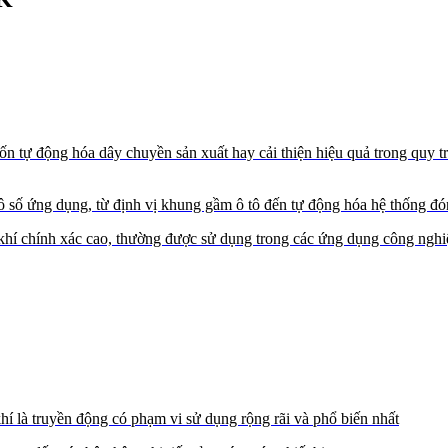
 tự động hóa dây chuyền sản xuất hay cải thiện hiệu quả trong quy trì
ô số ứng dụng, từ định vị khung gầm ô tô đến tự động hóa hệ thống đó
hính xác cao, thường được sử dụng trong các ứng dụng công nghiệp y
là truyền động có phạm vi sử dụng rộng rãi và phổ biến nhất