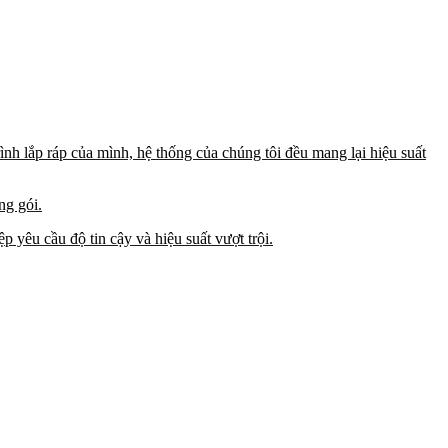
nh lắp ráp của mình, hệ thống của chúng tôi đều mang lại hiệu suất
ng gói.
êu cầu độ tin cậy và hiệu suất vượt trội.