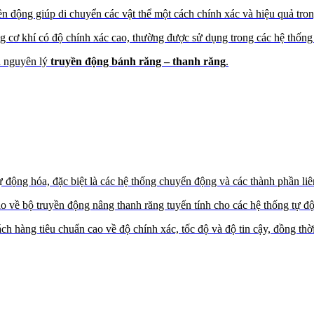
n động giúp di chuyển các vật thể một cách chính xác và hiệu quả tro
ng cơ khí có độ chính xác cao, thường được sử dụng trong các hệ thống
n nguyên lý
truyền động bánh răng – thanh răng
.
ng hóa, đặc biệt là các hệ thống chuyển động và các thành phần liên
ạo về bộ truyền động nâng thanh răng tuyến tính cho các hệ thống tự đ
h hàng tiêu chuẩn cao về độ chính xác, tốc độ và độ tin cậy, đồng thời