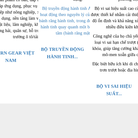
háp ứng dụng, phục vụ các ngành công
Bộ truyền động hành tinh
Auburn Gear
Bộ vi sai hiệu suất cao 
ệp như nông nghiệp, xây dựng, xe
hoạt động theo nguyên lý của một hệ thống
được thiết kế nhằm cải th
 dụng, nền tảng làm việc trên không,
bánh răng hành tinh, trong đó các bánh răng
độ ổn định và khả năng xử
ật liệu, lâm nghiệp, khai thác mỏ, dầu
hành tinh quay quanh một bánh răng trung
nhiều điều kiện k
ng hải, quân sự, hỗ trợ sân bay và thị
tâm (bánh răng mặt trời).
Công nghệ của họ chủ yế
trường ô tô/tải.
loại vi sai hạn chế trượt
khóa, giúp tăng cường kh
BỘ TRUYỀN ĐỘNG
RN GEAR VIỆT
mô-men xoắn giữa c
HÀNH TINH...
NAM
Đặc biệt hữu ích khi di c
trơn trượt hoặc địa h
BỘ VI SAI HIỆU
SUẤT...