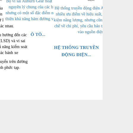
Bộ vi sai Auburn Gear hoạt động dựa trên
nguyên lý chung của các bộ vi sai ô tô,
của Auburn Gear
Hệ thống truyền động điện Auburn Gear có
nhưng có một số đặc điểm nổi bật giúp cải
iện độ bám đường,
nhiều ưu điểm về hiệu suất, độ bền và tiết
thiện khả năng bám đường và truyền động.
 lý của xe trong
kiệm năng lượng, nhưng cũng có những hạn
hác nhau.
chế về chi phí, yêu cầu bảo trì và phụ thuộc
vào nguồn điện.
BỘ VI SAI Ô TÔ...
u hướng đến các
 (LSD) và vi sai
ả năng kiểm soát
HỆ THỐNG TRUYỀN
ác bánh xe
ĐỘNG ĐIỆN...
huyển trên đường
ình phức tạp.