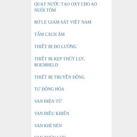
QUẠT NƯỚC TẠO OXY CHO AO
NUÔI TÔM
RƠ LE GIÁM SÁT VIỆT NAM
TẤM CÁCH ÂM
THIẾT BỊ ĐO LƯỜNG
THIẾT BỊ KẸP THỦY LỰC
ROEMHELD
THIẾT BỊ TRUYỀN ĐỘNG
TỰ ĐỘNG HÓA
VAN ĐIỆN TỪ
VAN ĐIỀU KHIỂN
VAN KHÍ NÉN