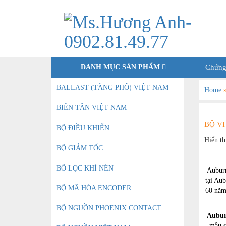
DANH MỤC SẢN PHẨM
Chứng
BALLAST (TĂNG PHÔ) VIỆT NAM
Home
BIẾN TẦN VIỆT NAM
BỘ VI
BỘ ĐIỀU KHIỂN
Hiển th
BỘ GIẢM TỐC
BỘ LỌC KHÍ NÉN
Auburn
tại Aub
BỘ MÃ HÓA ENCODER
60 năm
BỘ NGUỒN PHOENIX CONTACT
Aubur
mẫu s