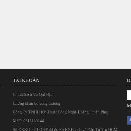
TÀI KHOẢN
Đ
Chính Sách Và Qui Định
Chứng nhận bộ công thương
M
Công Ty TNHH Kỹ Thuật Công Nghệ Hoàng Thiên Phát
MST: 0313139144
Số ĐKKD: 0313139144 do Sở Kế Hoạch và Đầu Tư T.p HCM