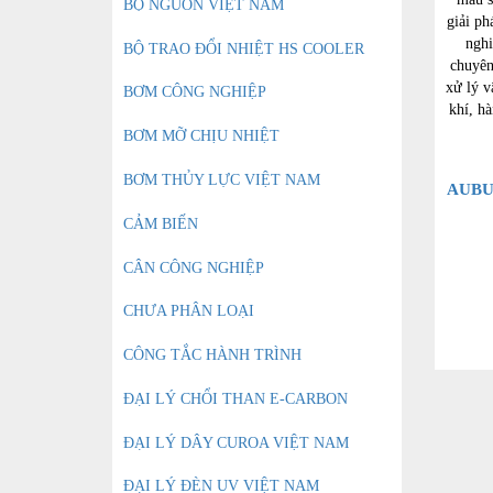
BỘ NGUỒN VIỆT NAM
giải p
nghi
BỘ TRAO ĐỔI NHIỆT HS COOLER
chuyên
xử lý v
BƠM CÔNG NGHIỆP
khí, hà
BƠM MỠ CHỊU NHIỆT
BƠM THỦY LỰC VIỆT NAM
AUBU
CẢM BIẾN
CÂN CÔNG NGHIỆP
CHƯA PHÂN LOẠI
CÔNG TẮC HÀNH TRÌNH
ĐẠI LÝ CHỔI THAN E-CARBON
ĐẠI LÝ DÂY CUROA VIỆT NAM
ĐẠI LÝ ĐÈN UV VIỆT NAM