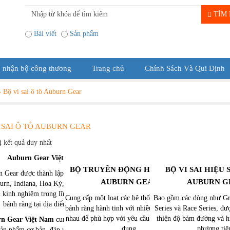
TÌM 
Bài viết
Sản phẩm
 nhận bộ công thương
Trang chủ
Chính Sách Và Qui Định
»
Bộ vi sai ô tô Auburn Gear
 SAI Ô TÔ AUBURN GEAR
ị kết quả duy nhất
Auburn Gear Việt Nam
BỘ TRUYỀN ĐỘNG HÀNH TINH
BỘ VI SAI HIỆU
 Gear được thành lập vào năm 1982
AUBURN GEAR
AUBURN G
urn, Indiana, Hoa Kỳ, công ty có gần
 kinh nghiệm trong lĩnh vực sản xuất
Cung cấp một loạt các hệ thống truyền động
Bao gồm các dòng như G
bánh răng tại địa điểm này. ​
bánh răng hành tinh với nhiều cấu hình khác
Series và Race Series, đượ
nhau để phù hợp với yêu cầu cụ thể của ứng
thiện độ bám đường và hi
n Gear Việt Nam
cung cấp hơn 120
dụng.
phương tiệ
ản phẩm cơ bản, đáp ứng hơn 3.200