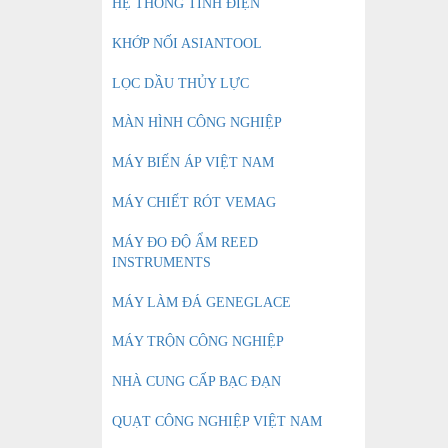
HỆ THỐNG TĨNH ĐIỆN
KHỚP NỐI ASIANTOOL
LỌC DẦU THỦY LỰC
MÀN HÌNH CÔNG NGHIỆP
MÁY BIẾN ÁP VIỆT NAM
MÁY CHIẾT RÓT VEMAG
MÁY ĐO ĐỘ ẨM REED
INSTRUMENTS
MÁY LÀM ĐÁ GENEGLACE
MÁY TRỘN CÔNG NGHIỆP
NHÀ CUNG CẤP BẠC ĐẠN
QUẠT CÔNG NGHIỆP VIỆT NAM