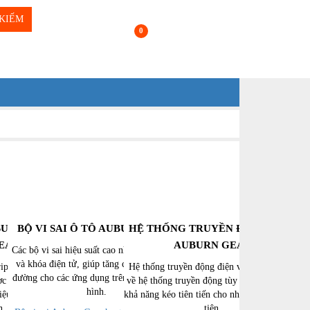
KIẾM
0
 SUẤT CAO
BỘ VI SAI Ô TÔ AUBURN GEAR
HỆ THỐNG TRUYỀN ĐỘNG ĐIỆN
EAR
AUBURN GEAR
Các bộ vi sai hiệu suất cao như limited-slip
và khóa điện tử, giúp tăng cường độ bám
rip-N-Loc®, Pro
Hệ thống truyền động điện và chuyên môn
đường cho các ứng dụng trên đường và địa
c thiết kế để cải
về hệ thống truyền động tùy chỉnh cung cấp
hình.
ệu suất cho các
khả năng kéo tiên tiến cho nhiều loại phương
n.
tiện.