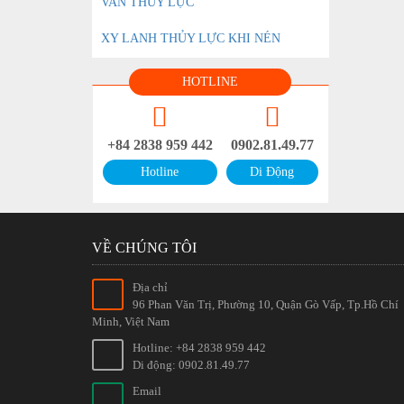
VAN THỦY LỰC
XY LANH THỦY LỰC KHI NÉN
HOTLINE
+84 2838 959 442
0902.81.49.77
Hotline
Di Động
VỀ CHÚNG TÔI
Địa chỉ
96 Phan Văn Trị, Phường 10, Quận Gò Vấp, Tp.Hồ Chí
Minh, Việt Nam
Hotline: +84 2838 959 442
Di động: 0902.81.49.77
Email