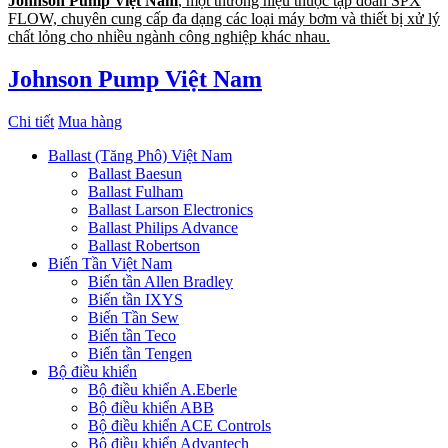
Johnson Pump Việt Nam
, một thương hiệu thuộc tập đoàn SPX
FLOW, chuyên cung cấp đa dạng các loại máy bơm và thiết bị xử lý
chất lỏng cho nhiều ngành công nghiệp khác nhau.
Johnson Pump Việt Nam
Chi tiết
Mua hàng
Ballast (Tăng Phô) Việt Nam
Ballast Baesun
Ballast Fulham
Ballast Larson Electronics
Ballast Philips Advance
Ballast Robertson
Biến Tần Việt Nam
Biến tần Allen Bradley
Biến tần IXYS
Biến Tần Sew
Biến tần Teco
Biến tần Tengen
Bộ điều khiển
Bộ điều khiển A.Eberle
Bộ điều khiển ABB
Bộ điều khiển ACE Controls
Bộ điều khiển Advantech