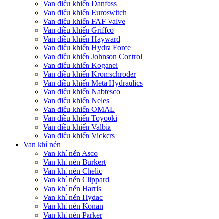
Van điều khiển Danfoss
Van điều khiển Euroswitch
Van điều khiển FAF Valve
Van điều khiển Griffco
Van điều khiển Hayward
Van điều khiển Hydra Force
Van điều khiển Johnson Control
Van điều khiển Koganei
Van điều khiển Kromschroder
Van điều khiển Meta Hydraulics
Van điều khiển Nabtesco
Van điều khiển Neles
Van điều khiển OMAL
Van điều khiển Toyooki
Van điều khiển Valbia
Van điều khiển Vickers
Van khí nén
Van khí nén Asco
Van khí nén Burkert
Van khí nén Chelic
Van khí nén Clippard
Van khí nén Harris
Van khí nén Hydac
Van khí nén Konan
Van khí nén Parker