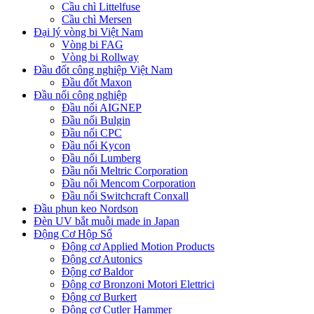
Cầu chì Littelfuse
Cầu chì Mersen
Đại lý vòng bi Việt Nam
Vòng bi FAG
Vòng bi Rollway
Đầu đốt công nghiệp Việt Nam
Đầu đốt Maxon
Đầu nối công nghiệp
Đầu nối AIGNEP
Đầu nối Bulgin
Đầu nối CPC
Đầu nối Kycon
Đầu nối Lumberg
Đầu nối Meltric Corporation
Đầu nối Mencom Corporation
Đầu nối Switchcraft Conxall
Đầu phun keo Nordson
Đèn UV bắt muỗi made in Japan
Động Cơ Hộp Số
Động cơ Applied Motion Products
Động cơ Autonics
Động cơ Baldor
Động cơ Bronzoni Motori Elettrici
Động cơ Burkert
Động cơ Cutler Hammer