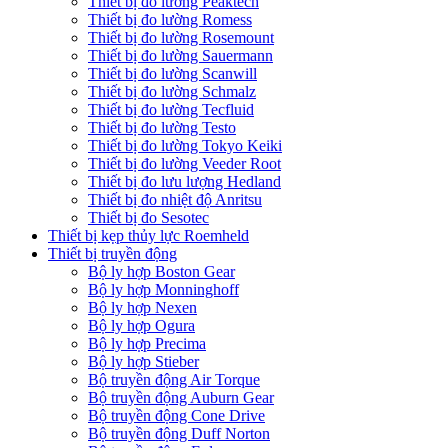
Thiết bị đo lường Peaktech
Thiết bị đo lường Romess
Thiết bị đo lường Rosemount
Thiết bị đo lường Sauermann
Thiết bị đo lường Scanwill
Thiết bị đo lường Schmalz
Thiết bị đo lường Tecfluid
Thiết bị đo lường Testo
Thiết bị đo lường Tokyo Keiki
Thiết bị đo lường Veeder Root
Thiết bị đo lưu lượng Hedland
Thiết bị đo nhiệt độ Anritsu
Thiết bị đo Sesotec
Thiết bị kẹp thủy lực Roemheld
Thiết bị truyền động
Bộ ly hợp Boston Gear
Bộ ly hợp Monninghoff
Bộ ly hợp Nexen
Bộ ly hợp Ogura
Bộ ly hợp Precima
Bộ ly hợp Stieber
Bộ truyền động Air Torque
Bộ truyền động Auburn Gear
Bộ truyền động Cone Drive
Bộ truyền động Duff Norton