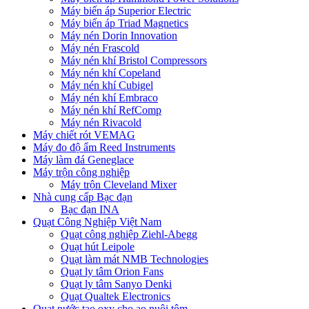
Máy biến áp Superior Electric
Máy biến áp Triad Magnetics
Máy nén Dorin Innovation
Máy nén Frascold
Máy nén khí Bristol Compressors
Máy nén khí Copeland
Máy nén khí Cubigel
Máy nén khí Embraco
Máy nén khí RefComp
Máy nén Rivacold
Máy chiết rót VEMAG
Máy đo độ ẩm Reed Instruments
Máy làm đá Geneglace
Máy trộn công nghiệp
Máy trộn Cleveland Mixer
Nhà cung cấp Bạc đạn
Bạc đạn INA
Quạt Công Nghiệp Việt Nam
Quạt công nghiệp Ziehl-Abegg
Quạt hút Leipole
Quạt làm mát NMB Technologies
Quạt ly tâm Orion Fans
Quạt ly tâm Sanyo Denki
Quạt Qualtek Electronics
Quạt nước tạo oxy cho ao nuôi tôm