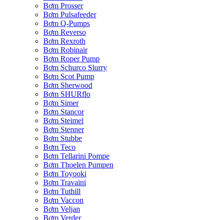
Bơm Prosser
Bơm Pulsafeeder
Bơm Q-Pumps
Bơm Reverso
Bơm Rexroth
Bơm Robinair
Bơm Roper Pump
Bơm Schurco Slurry
Bơm Scot Pump
Bơm Sherwood
Bơm SHURflo
Bơm Simer
Bơm Stancor
Bơm Steimel
Bơm Stenner
Bơm Stubbe
Bơm Teco
Bơm Tellarini Pompe
Bơm Thoelen Pumpen
Bơm Toyooki
Bơm Travaini
Bơm Tuthill
Bơm Vaccon
Bơm Veljan
Bơm Verder