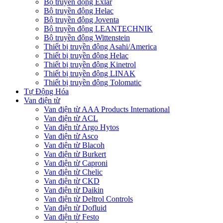
Bộ truyền động Exlar
Bộ truyền động Helac
Bộ truyền động Joventa
Bộ truyền động LEANTECHNIK
Bộ truyền động Wittenstein
Thiết bị truyền động Asahi/America
Thiết bị truyền động Helac
Thiết bị truyền động Kinetrol
Thiết bị truyền động LINAK
Thiết bị truyền động Tolomatic
Tự Động Hóa
Van điện từ
Van điện từ AAA Products International
Van điện từ ACL
Van điện từ Argo Hytos
Van điện từ Asco
Van điện từ Blacoh
Van điện từ Burkert
Van điện từ Caproni
Van điện từ Chelic
Van điện từ CKD
Van điện từ Daikin
Van điện từ Deltrol Controls
Van điện từ Dofluid
Van điện từ Festo