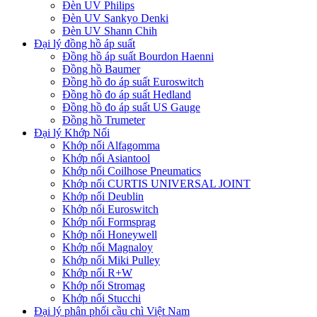
Đèn UV Philips
Đèn UV Sankyo Denki
Đèn UV Shann Chih
Đại lý đồng hồ áp suất
Đồng hồ áp suất Bourdon Haenni
Đồng hồ Baumer
Đồng hồ đo áp suất Euroswitch
Đồng hồ đo áp suất Hedland
Đồng hồ đo áp suất US Gauge
Đồng hồ Trumeter
Đại lý Khớp Nối
Khớp nối Alfagomma
Khớp nối Asiantool
Khớp nối Coilhose Pneumatics
Khớp nối CURTIS UNIVERSAL JOINT
Khớp nối Deublin
Khớp nối Euroswitch
Khớp nối Formsprag
Khớp nối Honeywell
Khớp nối Magnaloy
Khớp nối Miki Pulley
Khớp nối R+W
Khớp nối Stromag
Khớp nối Stucchi
Đại lý phân phối cầu chì Việt Nam