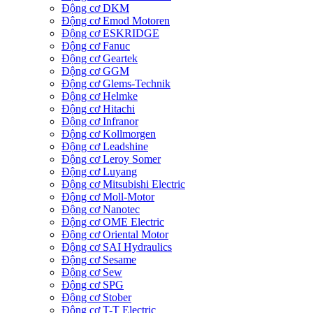
Động cơ DKM
Động cơ Emod Motoren
Động cơ ESKRIDGE
Động cơ Fanuc
Động cơ Geartek
Động cơ GGM
Động cơ Glems-Technik
Động cơ Helmke
Động cơ Hitachi
Động cơ Infranor
Động cơ Kollmorgen
Động cơ Leadshine
Động cơ Leroy Somer
Động cơ Luyang
Động cơ Mitsubishi Electric
Động cơ Moll-Motor
Động cơ Nanotec
Động cơ OME Electric
Động cơ Oriental Motor
Động cơ SAI Hydraulics
Động cơ Sesame
Động cơ Sew
Động cơ SPG
Động cơ Stober
Động cơ T-T Electric