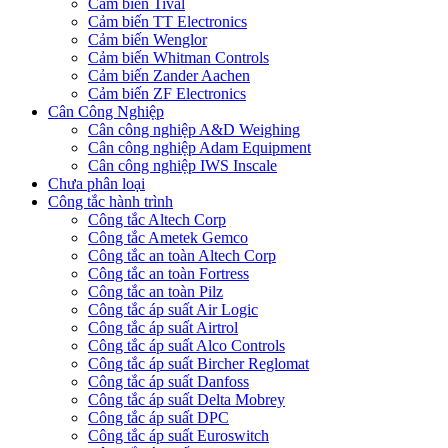
Cảm biến Tival
Cảm biến TT Electronics
Cảm biến Wenglor
Cảm biến Whitman Controls
Cảm biến Zander Aachen
Cảm biến ZF Electronics
Cân Công Nghiệp
Cân công nghiệp A&D Weighing
Cân công nghiệp Adam Equipment
Cân công nghiệp IWS Inscale
Chưa phân loại
Công tắc hành trình
Công tắc Altech Corp
Công tắc Ametek Gemco
Công tắc an toàn Altech Corp
Công tắc an toàn Fortress
Công tắc an toàn Pilz
Công tắc áp suất Air Logic
Công tắc áp suất Airtrol
Công tắc áp suất Alco Controls
Công tắc áp suất Bircher Reglomat
Công tắc áp suất Danfoss
Công tắc áp suất Delta Mobrey
Công tắc áp suất DPC
Công tắc áp suất Euroswitch