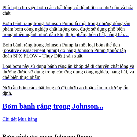
Phù hợp cho việc bơm các chất lỏng có độ nhớt cao như dầu và hóa
chất.
Bơm bánh răng trong Johnson Pump là một trong những dòng sản
phẩm bơm công nghiệp chất lượng cao, được sử dụng phổ biến
trong nhiều ngành như: dầu khí, thực phẩm, hóa chất, hàng hải…
Bơm bánh răng trong Johnson Pump là một loại bơm thể tích
(positive displacement pump) do hãng Johnson Pump (thuộc tập
đoàn SPX FLOW – Thụy Điển) sản xuất.
Loại bơm này sử dụng bánh răng ăn khớp để di chuyển chất lỏng và
thường được sử dụng trong các ứng dụng công nghiệp, hàng hải, và
chế biến thực phẩm
Nơi cần bơm các chất lỏng có độ nhớt cao hoặc cần lưu lượng ổn
định.
Bơm bánh răng trong Johnson...
Chi tiết
Mua hàng
Bơm cánh gạt quay Johnson Pump