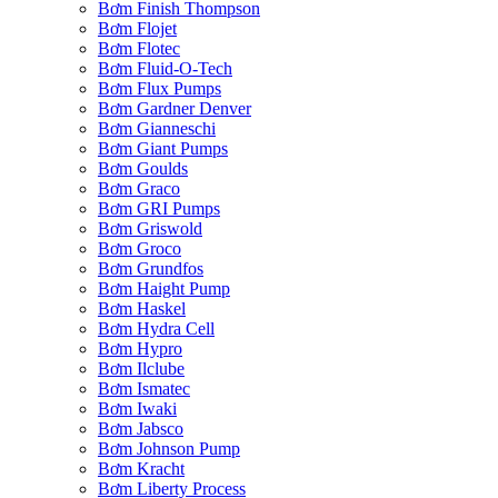
Bơm Finish Thompson
Bơm Flojet
Bơm Flotec
Bơm Fluid-O-Tech
Bơm Flux Pumps
Bơm Gardner Denver
Bơm Gianneschi
Bơm Giant Pumps
Bơm Goulds
Bơm Graco
Bơm GRI Pumps
Bơm Griswold
Bơm Groco
Bơm Grundfos
Bơm Haight Pump
Bơm Haskel
Bơm Hydra Cell
Bơm Hypro
Bơm Ilclube
Bơm Ismatec
Bơm Iwaki
Bơm Jabsco
Bơm Johnson Pump
Bơm Kracht
Bơm Liberty Process