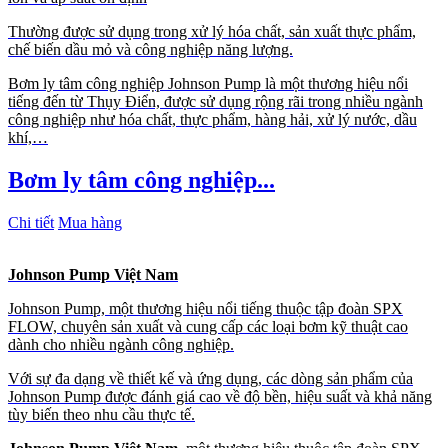
Thường được sử dụng trong xử lý hóa chất, sản xuất thực phẩm,
chế biến dầu mỏ và công nghiệp năng lượng.
Bơm ly tâm công nghiệp Johnson Pump là một thương hiệu nổi
tiếng đến từ Thụy Điển, được sử dụng rộng rãi trong nhiều ngành
công nghiệp như hóa chất, thực phẩm, hàng hải, xử lý nước, dầu
khí,…
Bơm ly tâm công nghiệp...
Chi tiết
Mua hàng
Johnson Pump Việt Nam
Johnson Pump, một thương hiệu nổi tiếng thuộc tập đoàn SPX
FLOW, chuyên sản xuất và cung cấp các loại bơm kỹ thuật cao
dành cho nhiều ngành công nghiệp.
Với sự đa dạng về thiết kế và ứng dụng, các dòng sản phẩm của
Johnson Pump được đánh giá cao về độ bền, hiệu suất và khả năng
tùy biến theo nhu cầu thực tế.