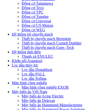
Động cơ Tamagawa
Động cơ Teco
Động cơ TPC
Động cơ Tunglee
Động cơ Universal
Động cơ US Motors
Động cơ WEG
Hệ thống bộ chuyển mạch
Thiết bị chuyển mạch Bernstein
Thiết bị chuyển mạch Cornell Dubilier
Thiết bị chuyển mạch Gsee- Tech
Hệ thống tĩnh điện
Thanh xả ENULEC
Khớp nối Asiantool
Lọc dầu thủy lực
Lọc dầu Donaldson
Lọc dầu PALL
Lọc dầu Sofima
Màn hình công nghiệp
Màn hình công nghiệp EXOR
Máy biến áp Việt Nam
Máy biến áp Acme Electric
Máy biến áp Delevan
Máy biến áp Hammond Manufacturing
Máy biến áp Hammond Power Solutions