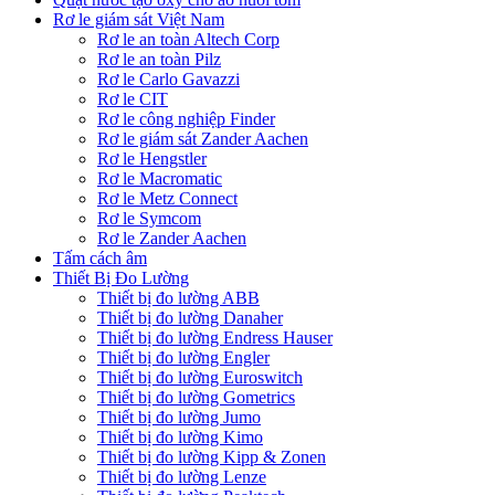
Rơ le giám sát Việt Nam
Rơ le an toàn Altech Corp
Rơ le an toàn Pilz
Rơ le Carlo Gavazzi
Rơ le CIT
Rơ le công nghiệp Finder
Rơ le giám sát Zander Aachen
Rơ le Hengstler
Rơ le Macromatic
Rơ le Metz Connect
Rơ le Symcom
Rơ le Zander Aachen
Tấm cách âm
Thiết Bị Đo Lường
Thiết bị đo lường ABB
Thiết bị đo lường Danaher
Thiết bị đo lường Endress Hauser
Thiết bị đo lường Engler
Thiết bị đo lường Euroswitch
Thiết bị đo lường Gometrics
Thiết bị đo lường Jumo
Thiết bị đo lường Kimo
Thiết bị đo lường Kipp & Zonen
Thiết bị đo lường Lenze