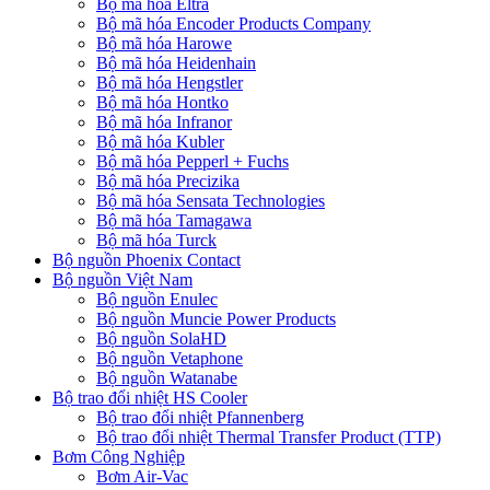
Bộ mã hóa Eltra
Bộ mã hóa Encoder Products Company
Bộ mã hóa Harowe
Bộ mã hóa Heidenhain
Bộ mã hóa Hengstler
Bộ mã hóa Hontko
Bộ mã hóa Infranor
Bộ mã hóa Kubler
Bộ mã hóa Pepperl + Fuchs
Bộ mã hóa Precizika
Bộ mã hóa Sensata Technologies
Bộ mã hóa Tamagawa
Bộ mã hóa Turck
Bộ nguồn Phoenix Contact
Bộ nguồn Việt Nam
Bộ nguồn Enulec
Bộ nguồn Muncie Power Products
Bộ nguồn SolaHD
Bộ nguồn Vetaphone
Bộ nguồn Watanabe
Bộ trao đổi nhiệt HS Cooler
Bộ trao đổi nhiệt Pfannenberg
Bộ trao đổi nhiệt Thermal Transfer Product (TTP)
Bơm Công Nghiệp
Bơm Air-Vac