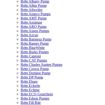
Bơm Albany Pump
Bơm Albin Pump
Bơm Allweiler
Bơm Ampco Pumps
Bơm AMT Pump
Bơm Ansimag
Bơm ARO Pump
Bơm Aspen Pumps
Bơm Azcue
Bơm Barmesa Pump
Bơm Barnes Pump
Bơm BlueWhite
Bơm Burks Pumps
Bơm Caproni
Bơm CAT Pumps
Bơm Charles Austen Pumps
Bơm Crown Pump
Bơm Deming Pump
Bơm DP Pump
Bơm Ebara
Bơm Eckerle
Bơm Eclipse
Bơm ECO Gearchem
Bơm Edson Pumps
Bơm Fill Rite