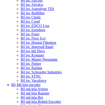
Bộ lọc Aircom
Bộ lọc Alwitco
Bộ lọc Astrodyne TDI
Bộ lọc Bollfilter
Bộ lọc Chelic
Bộ lọc Cosel
Bộ lọc EDCO Lisa
Bộ lọc Enerdoor
Bộ lọc Festo
Bộ lọc Flow Ezy
Bộ lọc Hengst Filtration
Bộ lọc Ingersoll Rand
Bộ lọc khí Pisco
Bộ lọc Koganei
Bộ lọc Master Pneumatic
Bộ lọc Parker
Bộ lọc Raritan
Bộ lọc Schroeder Industries
Bộ lọc STNC
Bộ lọc Vacuforce
Bộ Mã hóa encoder
Bộ mã hóa Avtron
Bộ mã hóa Baumer
Bộ mã hóa Bei
Bộ mã hóa British Encoder