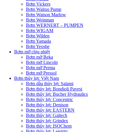
Bơm Vickers
Bơm Walrus Pump
Bơm Watson Marlow
Bơm Weinman
Bơm WERNERT – PUMPEN
Bơm WIGAM
Bơm Wilden
Bơm Yamada
Bơm Yeoshe
Bơm mỡ chịu nhiệt
Bơm mỡ Beka
Bơm mỡ Lincoln
Bơm mỡ Perma
Bơm mỡ Pressol
Bơm thủy lực Việt Nam
Bơm dầu thủy lực Salami
Bơm thủy lực Bondioli Pavesi
Bơm thủy lực Bucher Hydraulics
Bơm thủy lực Concentric
Bơm thủy lực Denison
Bơm thủy lực EASTERN
Bơm thủy lực Galtech
Bơm thủy lực Grindex
Bơm thủy lực ISOChem
Bơm thủy lực Leistritz