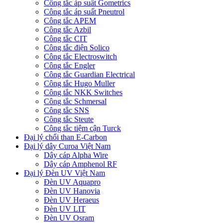
Công tắc áp suất Gometrics
Công tắc áp suất Pneutrol
Công tắc APEM
Công tắc Azbil
Công tắc CIT
Công tắc điện Solico
Công tắc Electroswitch
Công tắc Engler
Công tắc Guardian Electrical
Công tắc Hugo Muller
Công tắc NKK Switches
Công tắc Schmersal
Công tắc SNS
Công tắc Steute
Công tắc tiệm cận Turck
Đại lý chổi than E-Carbon
Đại lý dây Curoa Việt Nam
Dây cáp Alpha Wire
Dây cáp Amphenol RF
Đại lý Đèn UV Việt Nam
Đèn UV Aquapro
Đèn UV Hanovia
Đèn UV Heraeus
Đèn UV LIT
Đèn UV Osram