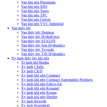
Van khí nén Pneumatic
Van khí nén SNS
Van khí nén Torex
Van khí nén TPC
Van khí nén Univer
Van khí nén VYC Industrial
Van thủy lực
Van thủy lực Denison
Van thủy lực HydraForce
Van thủy lực STAUFF
Van thủy lực Sun Hydraulics
Van thủy lực Toyooki
Van thủy lực VIS Hydraulics
Xy lanh thủy lực khi nén
Xi lanh khí Bimba
Xy lanh Chelic
Xy lanh CKD
Xy lanh khí nén Compact
Xy lanh khí nén Compact Automation Products
Xy lanh khí nén Fabco-Air
Xy lanh khí nén Koganei
Xy lanh khí nén Konan
Xy lanh khí nén Sheffer
Xy lanh Rexroth
Xy lanh Roemheld