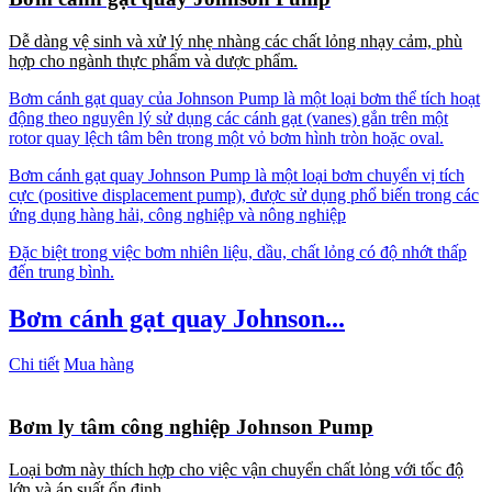
Dễ dàng vệ sinh và xử lý nhẹ nhàng các chất lỏng nhạy cảm, phù
hợp cho ngành thực phẩm và dược phẩm.
Bơm cánh gạt quay của Johnson Pump là một loại bơm thể tích hoạt
động theo nguyên lý sử dụng các cánh gạt (vanes) gắn trên một
rotor quay lệch tâm bên trong một vỏ bơm hình tròn hoặc oval.
Bơm cánh gạt quay Johnson Pump là một loại bơm chuyển vị tích
cực (positive displacement pump), được sử dụng phổ biến trong các
ứng dụng hàng hải, công nghiệp và nông nghiệp
Đặc biệt trong việc bơm nhiên liệu, dầu, chất lỏng có độ nhớt thấp
đến trung bình.
Bơm cánh gạt quay Johnson...
Chi tiết
Mua hàng
Bơm ly tâm công nghiệp Johnson Pump
Loại bơm này thích hợp cho việc vận chuyển chất lỏng với tốc độ
lớn và áp suất ổn định