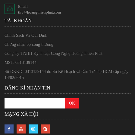
Email
thu@hoangthienphat.com
TÀI KHOẢN
Chính Sách Và Qui Định
Chứng nhận bộ công thương
Công Ty TNHH Kỹ Thuật Công Nghệ Hoàng Thiên Phát
MST: 0313139144
Số ĐKKD: 0313139144 do Sở Kế Hoạch và Đầu Tư T.p HCM cấp ngày
13/02/2015
ĐĂNG KÍ NHẬN TIN
MẠNG XÃ HỘI