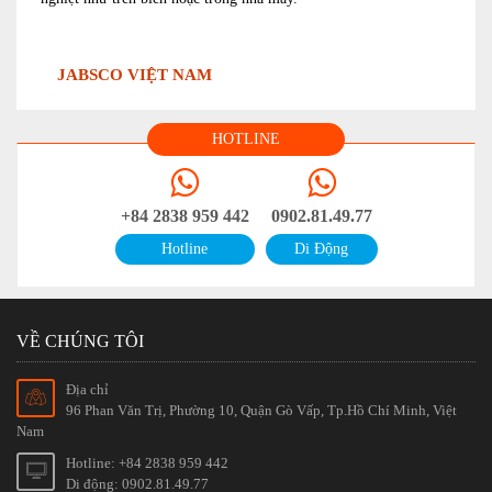
JABSCO VIỆT NAM
HOTLINE
+84 2838 959 442
0902.81.49.77
Hotline
Di Động
VỀ CHÚNG TÔI
Địa chỉ
96 Phan Văn Trị, Phường 10, Quận Gò Vấp, Tp.Hồ Chí Minh, Việt
Nam
Hotline: +84 2838 959 442
Di động: 0902.81.49.77