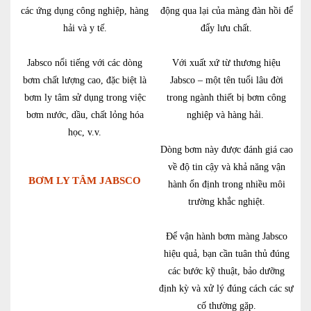
các ứng dụng công nghiệp, hàng
động qua lại của màng đàn hồi để
hải và y tế.
đẩy lưu chất.
Jabsco nổi tiếng với các dòng
Với xuất xứ từ thương hiệu
bơm chất lượng cao, đặc biệt là
Jabsco – một tên tuổi lâu đời
bơm ly tâm sử dụng trong việc
trong ngành thiết bị bơm công
bơm nước, dầu, chất lỏng hóa
nghiệp và hàng hải.
học, v.v.
Dòng bơm này được đánh giá cao
về độ tin cậy và khả năng vận
BƠM LY TÂM JABSCO
hành ổn định trong nhiều môi
trường khắc nghiệt.
Để vận hành bơm màng Jabsco
hiệu quả, bạn cần tuân thủ đúng
các bước kỹ thuật, bảo dưỡng
định kỳ và xử lý đúng cách các sự
cố thường gặp.