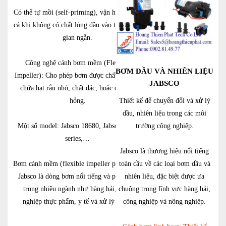
Có thể tự mồi (self-priming), vận hành được
cả khi không có chất lỏng đầu vào trong thời
gian ngắn.
Công nghệ cánh bơm mềm (Flexible
BƠM DẦU VÀ NHIÊN LIỆU
Impeller): Cho phép bơm được chất lỏng có
JABSCO
chứa hạt rắn nhỏ, chất đặc, hoặc chất dễ
hỏng.
Thiết kế để chuyển đổi và xử lý
dầu, nhiên liệu trong các môi
Một số model: Jabsco 18680, Jabsco 9990
trường công nghiệp.
series,…
Jabsco là thương hiệu nổi tiếng
Bơm cánh mềm (flexible impeller pump) của
toàn cầu về các loại bơm dầu và
Jabsco là dòng bơm nổi tiếng và phổ biến
nhiên liệu, đặc biệt được ưa
trong nhiều ngành như hàng hải, công
chuộng trong lĩnh vực hàng hải,
nghiệp thực phẩm, y tế và xử lý nước.
công nghiệp và nông nghiệp.