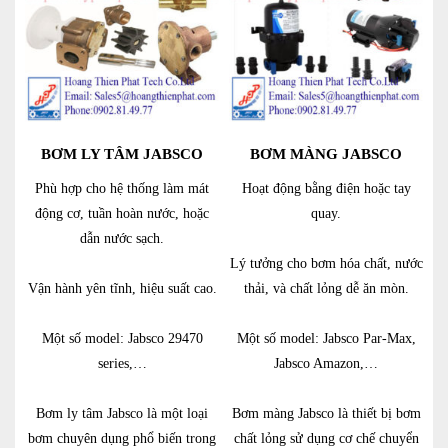
BƠM LY TÂM JABSCO
BƠM MÀNG JABSCO
Phù hợp cho hệ thống làm mát
Hoạt động bằng điện hoặc tay
động cơ, tuần hoàn nước, hoặc
quay.
dẫn nước sạch.
Lý tưởng cho bơm hóa chất, nước
Vận hành yên tĩnh, hiệu suất cao.
thải, và chất lỏng dễ ăn mòn.
Một số model: Jabsco 29470
Một số model: Jabsco Par-Max,
series,…
Jabsco Amazon,…
Bơm ly tâm Jabsco là một loại
Bơm màng Jabsco là thiết bị bơm
bơm chuyên dụng phổ biến trong
chất lỏng sử dụng cơ chế chuyển