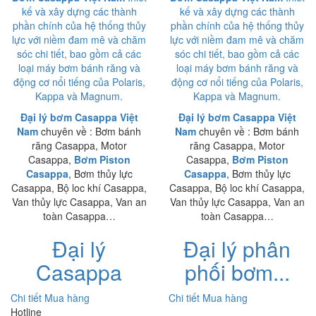
kế và xây dựng các thành
kế và xây dựng các thành
phần chính của hệ thống thủy
phần chính của hệ thống thủy
lực với niềm đam mê và chăm
lực với niềm đam mê và chăm
sóc chi tiết, bao gồm cả các
sóc chi tiết, bao gồm cả các
loại máy bơm bánh răng và
loại máy bơm bánh răng và
động cơ nổi tiếng của Polaris,
động cơ nổi tiếng của Polaris,
Kappa và Magnum.
Kappa và Magnum.
Đại lý bơm Casappa Việt
Đại lý bơm Casappa Việt
Nam
chuyên về : Bơm bánh
Nam
chuyên về : Bơm bánh
răng Casappa, Motor
răng Casappa, Motor
Casappa,
Bơm Piston
Casappa,
Bơm Piston
Casappa
, Bơm thủy lực
Casappa
, Bơm thủy lực
Casappa, Bộ loc khí Casappa,
Casappa, Bộ loc khí Casappa,
Van thủy lực Casappa, Van an
Van thủy lực Casappa, Van an
toàn Casappa…
toàn Casappa…
Đại lý
Đại lý phân
Casappa
phối bơm...
Chi tiết
Mua hàng
Chi tiết
Mua hàng
Hotline