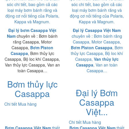
sóc chi tiết, bao gồm cả các
sóc chi tiết, bao gồm cả các
loại máy bơm bánh răng và
loại máy bơm bánh răng và
động cơ nổi tiếng của Polaris,
động cơ nổi tiếng của Polaris,
Kappa và Magnum.
Kappa và Magnum.
Đại lý bơm Casappa Việt
Đại lý Casappa Việt Nam
Nam
chuyên về : Bơm bánh
chuyên về : Bơm bánh răng
răng Casappa, Motor
Casappa, Motor Casappa,
Casappa,
Bơm Piston
Bơm Piston Casappa
, Bơm
Casappa
, Bơm thủy lực
thủy lực Casappa, Bộ loc khí
Casappa, Bộ loc khí Casappa,
Casappa,
Van thủy lực
Van thủy lực Casappa, Van an
Casappa
, Van an toàn
toàn Casappa…
Casappa…
Bơm thủy lực
Đại lý Bơm
Casappa
Casappa
Chi tiết
Mua hàng
Việt...
Chi tiết
Mua hàng
Bơm Casappa Việt Nam
thiết
Bơm Casappa Việt Nam
thiết