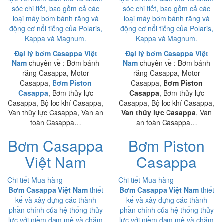
sóc chi tiết, bao gồm cả các
sóc chi tiết, bao gồm cả các
loại máy bơm bánh răng và
loại máy bơm bánh răng và
động cơ nổi tiếng của Polaris,
động cơ nổi tiếng của Polaris,
Kappa và Magnum.
Kappa và Magnum.
Đại lý bơm Casappa Việt
Đại lý bơm Casappa Việt
Nam
chuyên về : Bơm bánh
Nam
chuyên về : Bơm bánh
răng Casappa, Motor
răng Casappa, Motor
Casappa,
Bơm Piston
Casappa,
Bơm Piston
Casappa
, Bơm thủy lực
Casappa
, Bơm thủy lực
Casappa, Bộ loc khí Casappa,
Casappa, Bộ loc khí Casappa,
Van thủy lực Casappa, Van an
Van thủy lực Casappa
, Van
toàn Casappa…
an toàn Casappa…
Bơm Casappa
Bơm Piston
Việt Nam
Casappa
Chi tiết
Mua hàng
Chi tiết
Mua hàng
Bơm Casappa Việt Nam
thiết
Bơm Casappa Việt Nam
thiết
kế và xây dựng các thành
kế và xây dựng các thành
phần chính của hệ thống thủy
phần chính của hệ thống thủy
lực với niềm đam mê và chăm
lực với niềm đam mê và chăm