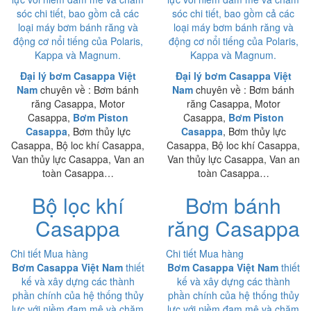
sóc chi tiết, bao gồm cả các
sóc chi tiết, bao gồm cả các
loại máy bơm bánh răng và
loại máy bơm bánh răng và
động cơ nổi tiếng của Polaris,
động cơ nổi tiếng của Polaris,
Kappa và Magnum.
Kappa và Magnum.
Đại lý bơm Casappa Việt
Đại lý bơm Casappa Việt
Nam
chuyên về : Bơm bánh
Nam
chuyên về : Bơm bánh
răng Casappa, Motor
răng Casappa, Motor
Casappa,
Bơm Piston
Casappa,
Bơm Piston
Casappa
, Bơm thủy lực
Casappa
, Bơm thủy lực
Casappa, Bộ loc khí Casappa,
Casappa, Bộ loc khí Casappa,
Van thủy lực Casappa, Van an
Van thủy lực Casappa, Van an
toàn Casappa…
toàn Casappa…
Bộ lọc khí
Bơm bánh
Casappa
răng Casappa
Chi tiết
Mua hàng
Chi tiết
Mua hàng
Bơm Casappa Việt Nam
thiết
Bơm Casappa Việt Nam
thiết
kế và xây dựng các thành
kế và xây dựng các thành
phần chính của hệ thống thủy
phần chính của hệ thống thủy
lực với niềm đam mê và chăm
lực với niềm đam mê và chăm