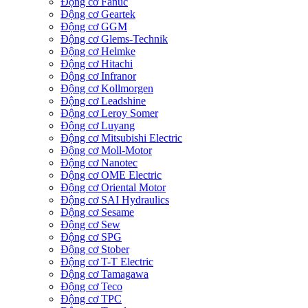
Động cơ Fanuc
Động cơ Geartek
Động cơ GGM
Động cơ Glems-Technik
Động cơ Helmke
Động cơ Hitachi
Động cơ Infranor
Động cơ Kollmorgen
Động cơ Leadshine
Động cơ Leroy Somer
Động cơ Luyang
Động cơ Mitsubishi Electric
Động cơ Moll-Motor
Động cơ Nanotec
Động cơ OME Electric
Động cơ Oriental Motor
Động cơ SAI Hydraulics
Động cơ Sesame
Động cơ Sew
Động cơ SPG
Động cơ Stober
Động cơ T-T Electric
Động cơ Tamagawa
Động cơ Teco
Động cơ TPC