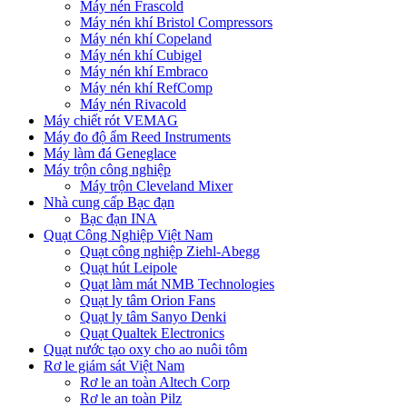
Máy nén Frascold
Máy nén khí Bristol Compressors
Máy nén khí Copeland
Máy nén khí Cubigel
Máy nén khí Embraco
Máy nén khí RefComp
Máy nén Rivacold
Máy chiết rót VEMAG
Máy đo độ ẩm Reed Instruments
Máy làm đá Geneglace
Máy trộn công nghiệp
Máy trộn Cleveland Mixer
Nhà cung cấp Bạc đạn
Bạc đạn INA
Quạt Công Nghiệp Việt Nam
Quạt công nghiệp Ziehl-Abegg
Quạt hút Leipole
Quạt làm mát NMB Technologies
Quạt ly tâm Orion Fans
Quạt ly tâm Sanyo Denki
Quạt Qualtek Electronics
Quạt nước tạo oxy cho ao nuôi tôm
Rơ le giám sát Việt Nam
Rơ le an toàn Altech Corp
Rơ le an toàn Pilz