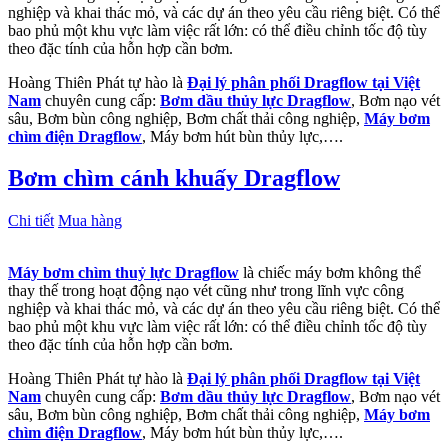
nghiệp và khai thác mỏ, và các dự án theo yêu cầu riêng biệt. Có thể
bao phủ một khu vực làm việc rất lớn: có thể điều chỉnh tốc độ tùy
theo đặc tính của hỗn hợp cần bơm.
Hoàng Thiên Phát tự hào là
Đại lý phân phối Dragflow tại Việt
Nam
chuyên cung cấp:
Bơm dầu thủy lực Dragflow
, Bơm nạo vét
sâu, Bơm bùn công nghiệp, Bơm chất thải công nghiệp,
Máy bơm
chìm điện Dragflow
, Máy bơm hút bùn thủy lực,….
Bơm chìm cánh khuấy Dragflow
Chi tiết
Mua hàng
Máy bơm chìm thuỷ lực Dragflow
là chiếc máy bơm không thể
thay thế trong hoạt động nạo vét cũng như trong lĩnh vực công
nghiệp và khai thác mỏ, và các dự án theo yêu cầu riêng biệt. Có thể
bao phủ một khu vực làm việc rất lớn: có thể điều chỉnh tốc độ tùy
theo đặc tính của hỗn hợp cần bơm.
Hoàng Thiên Phát tự hào là
Đại lý phân phối Dragflow tại Việt
Nam
chuyên cung cấp:
Bơm dầu thủy lực Dragflow
, Bơm nạo vét
sâu, Bơm bùn công nghiệp, Bơm chất thải công nghiệp,
Máy bơm
chìm điện Dragflow
, Máy bơm hút bùn thủy lực,….