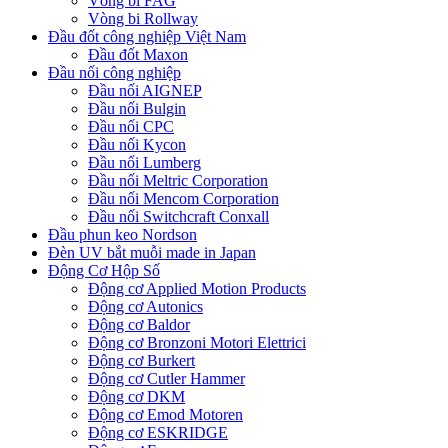
Vòng bi FAG
Vòng bi Rollway
Đầu đốt công nghiệp Việt Nam
Đầu đốt Maxon
Đầu nối công nghiệp
Đầu nối AIGNEP
Đầu nối Bulgin
Đầu nối CPC
Đầu nối Kycon
Đầu nối Lumberg
Đầu nối Meltric Corporation
Đầu nối Mencom Corporation
Đầu nối Switchcraft Conxall
Đầu phun keo Nordson
Đèn UV bắt muỗi made in Japan
Động Cơ Hộp Số
Động cơ Applied Motion Products
Động cơ Autonics
Động cơ Baldor
Động cơ Bronzoni Motori Elettrici
Động cơ Burkert
Động cơ Cutler Hammer
Động cơ DKM
Động cơ Emod Motoren
Động cơ ESKRIDGE