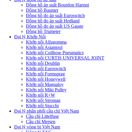
Đồng hồ áp suất Bourdon Haenni
Đồng hồ Baumer
Đồng hồ đo áp suất Euroswitch
Đồng hồ đo áp suất Hedland
Đồng hồ đo áp suất US Gauge
Đồng hồ Trumeter
Đại lý Khớp Nối
Khớp nối Alfagomma
Khớp nối Asiantool
Khớp nối Coilhose Pneumatics
Khớp nối CURTIS UNIVERSAL JOINT
Khớp nối Deublin
Khớp nối Euroswitch
Khớp nối Formsprag
Khớp nối Honeywell
Khớp nối Magnaloy
Khớp nối Miki Pulley
Khớp nối R+W
Khớp nối Stromag
Khớp nối Stucchi
Đại lý phân phối cầu chì Việt Nam
Cầu chì Littelfuse
Cầu chì Mersen
Đại lý vòng bi Việt Nam