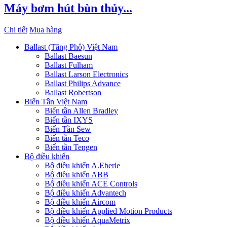
Máy bơm hút bùn thủy...
Chi tiết
Mua hàng
Ballast (Tăng Phô) Việt Nam
Ballast Baesun
Ballast Fulham
Ballast Larson Electronics
Ballast Philips Advance
Ballast Robertson
Biến Tần Việt Nam
Biến tần Allen Bradley
Biến tần IXYS
Biến Tần Sew
Biến tần Teco
Biến tần Tengen
Bộ điều khiển
Bộ điều khiển A.Eberle
Bộ điều khiển ABB
Bộ điều khiển ACE Controls
Bộ điều khiển Advantech
Bộ điều khiển Aircom
Bộ điều khiển Applied Motion Products
Bộ điều khiển AquaMetrix