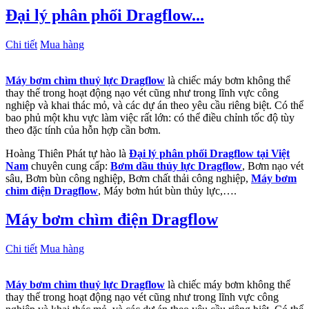
Đại lý phân phối Dragflow...
Chi tiết
Mua hàng
Máy bơm chìm thuỷ lực Dragflow
là chiếc máy bơm không thể
thay thế trong hoạt động nạo vét cũng như trong lĩnh vực công
nghiệp và khai thác mỏ, và các dự án theo yêu cầu riêng biệt. Có thể
bao phủ một khu vực làm việc rất lớn: có thể điều chỉnh tốc độ tùy
theo đặc tính của hỗn hợp cần bơm.
Hoàng Thiên Phát tự hào là
Đại lý phân phối Dragflow tại Việt
Nam
chuyên cung cấp:
Bơm dầu thủy lực Dragflow
, Bơm nạo vét
sâu, Bơm bùn công nghiệp, Bơm chất thải công nghiệp,
Máy bơm
chìm điện Dragflow
, Máy bơm hút bùn thủy lực,….
Máy bơm chìm điện Dragflow
Chi tiết
Mua hàng
Máy bơm chìm thuỷ lực Dragflow
là chiếc máy bơm không thể
thay thế trong hoạt động nạo vét cũng như trong lĩnh vực công