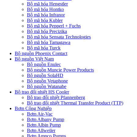
Bộ mã hóa Hengstler
Bộ mã hóa Hontko
Bộ mã hóa Infranor
Bộ mã hóa Kubler
Bộ mã hóa Pepperl + Fuchs
Bộ mã hóa Precizika
Bộ mã hóa Sensata Technologies
Bộ mã hóa Tamagawa
Bộ mã hóa Turck
Bộ nguồn Phoenix Contact
Bộ nguồn Việt Nam
Bộ nguồn Enulec
Bộ nguồn Muncie Power Products
Bộ nguồn SolaHD
Bộ nguồn Vetaphone
Bộ nguồn Watanabe
Bộ trao đổi nhiệt HS Cooler
Bộ trao đổi nhiệt Pfannenberg
Bộ trao đổi nhiệt Thermal Transfer Product (TTP)
Bơm Công Nghiệp
Bơm Air-Vac
Bơm Albany Pump
Bơm Albin Pump
Bơm Allweiler
Bơm Ampco Pumps