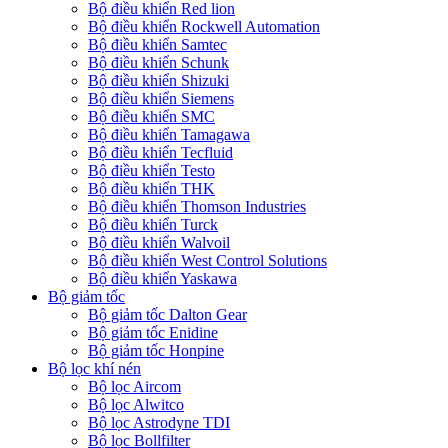
Bộ điều khiển Red lion
Bộ điều khiển Rockwell Automation
Bộ điều khiển Samtec
Bộ điều khiển Schunk
Bộ điều khiển Shizuki
Bộ điều khiển Siemens
Bộ điều khiển SMC
Bộ điều khiển Tamagawa
Bộ điều khiển Tecfluid
Bộ điều khiển Testo
Bộ điều khiển THK
Bộ điều khiển Thomson Industries
Bộ điều khiển Turck
Bộ điều khiển Walvoil
Bộ điều khiển West Control Solutions
Bộ điều khiển Yaskawa
Bộ giảm tốc
Bộ giảm tốc Dalton Gear
Bộ giảm tốc Enidine
Bộ giảm tốc Honpine
Bộ lọc khí nén
Bộ lọc Aircom
Bộ lọc Alwitco
Bộ lọc Astrodyne TDI
Bộ lọc Bollfilter