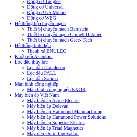
Động cơ Tunglee
Động cơ Universal
Động cơ US Motors
Động cơ WEG
Hệ thống bộ chuyển mạch
Thiết bị chuyển mạch Bernstein
Thiết bị chuyển mạch Cornell Dubilier
Thiết bị chuyển mạch Gsee- Tech
Hệ thống tĩnh điện
Thanh xả ENULEC
Khớp nối Asiantool
Lọc dầu thủy lực
Lọc dầu Donaldson
Lọc dầu PALL
Lọc dầu Sofima
Màn hình công nghiệp
Màn hình công nghiệp EXOR
Máy biến áp Việt Nam
Máy biến áp Acme Electric
Máy biến áp Delevan
Máy biến áp Hammond Manufacturing
Máy biến áp Hammond Power Solutions
Máy biến áp Superior Electric
Máy biến áp Triad Magnetics
Máy nén Dorin Innovation