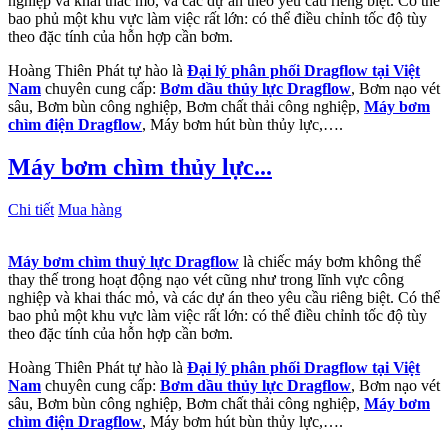
nghiệp và khai thác mỏ, và các dự án theo yêu cầu riêng biệt. Có thể
bao phủ một khu vực làm việc rất lớn: có thể điều chỉnh tốc độ tùy
theo đặc tính của hỗn hợp cần bơm.
Hoàng Thiên Phát tự hào là
Đại lý phân phối Dragflow tại Việt
Nam
chuyên cung cấp:
Bơm dầu thủy lực Dragflow
, Bơm nạo vét
sâu, Bơm bùn công nghiệp, Bơm chất thải công nghiệp,
Máy bơm
chìm điện Dragflow
, Máy bơm hút bùn thủy lực,….
Máy bơm chìm thủy lực...
Chi tiết
Mua hàng
Máy bơm chìm thuỷ lực Dragflow
là chiếc máy bơm không thể
thay thế trong hoạt động nạo vét cũng như trong lĩnh vực công
nghiệp và khai thác mỏ, và các dự án theo yêu cầu riêng biệt. Có thể
bao phủ một khu vực làm việc rất lớn: có thể điều chỉnh tốc độ tùy
theo đặc tính của hỗn hợp cần bơm.
Hoàng Thiên Phát tự hào là
Đại lý phân phối Dragflow tại Việt
Nam
chuyên cung cấp:
Bơm dầu thủy lực Dragflow
, Bơm nạo vét
sâu, Bơm bùn công nghiệp, Bơm chất thải công nghiệp,
Máy bơm
chìm điện Dragflow
, Máy bơm hút bùn thủy lực,….