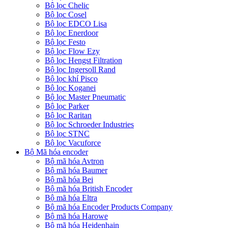
Bộ lọc Chelic
Bộ lọc Cosel
Bộ lọc EDCO Lisa
Bộ lọc Enerdoor
Bộ lọc Festo
Bộ lọc Flow Ezy
Bộ lọc Hengst Filtration
Bộ lọc Ingersoll Rand
Bộ lọc khí Pisco
Bộ lọc Koganei
Bộ lọc Master Pneumatic
Bộ lọc Parker
Bộ lọc Raritan
Bộ lọc Schroeder Industries
Bộ lọc STNC
Bộ lọc Vacuforce
Bộ Mã hóa encoder
Bộ mã hóa Avtron
Bộ mã hóa Baumer
Bộ mã hóa Bei
Bộ mã hóa British Encoder
Bộ mã hóa Eltra
Bộ mã hóa Encoder Products Company
Bộ mã hóa Harowe
Bộ mã hóa Heidenhain