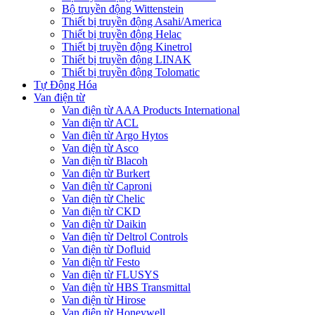
Bộ truyền động Wittenstein
Thiết bị truyền động Asahi/America
Thiết bị truyền động Helac
Thiết bị truyền động Kinetrol
Thiết bị truyền động LINAK
Thiết bị truyền động Tolomatic
Tự Động Hóa
Van điện từ
Van điện từ AAA Products International
Van điện từ ACL
Van điện từ Argo Hytos
Van điện từ Asco
Van điện từ Blacoh
Van điện từ Burkert
Van điện từ Caproni
Van điện từ Chelic
Van điện từ CKD
Van điện từ Daikin
Van điện từ Deltrol Controls
Van điện từ Dofluid
Van điện từ Festo
Van điện từ FLUSYS
Van điện từ HBS Transmittal
Van điện từ Hirose
Van điện từ Honeywell