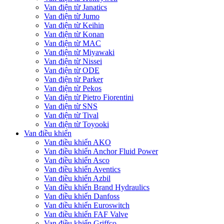
Van điện từ Janatics
Van điện từ Jumo
Van điện từ Keihin
Van điện từ Konan
Van điện từ MAC
Van điện từ Miyawaki
Van điện từ Nissei
Van điện từ ODE
Van điện từ Parker
Van điện từ Pekos
Van điện từ Pietro Fiorentini
Van điện từ SNS
Van điện từ Tival
Van điện từ Toyooki
Van điều khiển
Van điều khiển AKO
Van điều khiển Anchor Fluid Power
Van điều khiển Asco
Van điều khiển Aventics
Van điều khiển Azbil
Van điều khiển Brand Hydraulics
Van điều khiển Danfoss
Van điều khiển Euroswitch
Van điều khiển FAF Valve
Van điều khiển Griffco