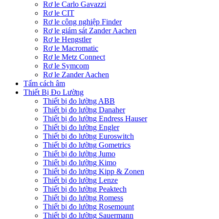
Rơ le Carlo Gavazzi
Rơ le CIT
Rơ le công nghiệp Finder
Rơ le giám sát Zander Aachen
Rơ le Hengstler
Rơ le Macromatic
Rơ le Metz Connect
Rơ le Symcom
Rơ le Zander Aachen
Tấm cách âm
Thiết Bị Đo Lường
Thiết bị đo lường ABB
Thiết bị đo lường Danaher
Thiết bị đo lường Endress Hauser
Thiết bị đo lường Engler
Thiết bị đo lường Euroswitch
Thiết bị đo lường Gometrics
Thiết bị đo lường Jumo
Thiết bị đo lường Kimo
Thiết bị đo lường Kipp & Zonen
Thiết bị đo lường Lenze
Thiết bị đo lường Peaktech
Thiết bị đo lường Romess
Thiết bị đo lường Rosemount
Thiết bị đo lường Sauermann