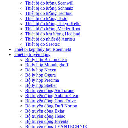
Thiết bị đo lường Scanwill
Thiết bị đo lường Schmalz
Thiết bị đo lường Tecfluid
Thiết bị đo lường Testo
Thiết bị đo lường Tokyo Keiki
Thiết bị đo lường Veeder Root
Thiết bị đo lưu lượng Hedland
Thiết bị đo nhiệt độ Anritsu
Thiết bị đo Sesotec
Thiết bị kẹp thủy lực Roemheld
Thiết bị truyền động
Bộ ly hợp Boston Gear
Bộ ly hợp Monninghoff
Bộ ly hợp Nexen
Bộ ly hợp Ogura
Bộ ly hợp Precima
Bộ ly hợp Stieber
Bộ truyền động Air Torque
Bộ truyền động Auburn Gear
Bộ truyền động Cone Drive
Bộ truyền động Duff Norton
Bộ truyền động Exlar
Bộ truyền động Helac
Bộ truyền động Joventa
Bộ truyền động LEANTECHNIK