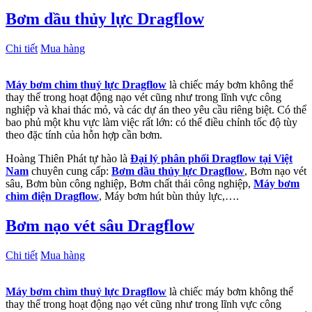
Bơm dầu thủy lực Dragflow
Chi tiết
Mua hàng
Máy bơm chìm thuỷ lực Dragflow
là chiếc máy bơm không thể
thay thế trong hoạt động nạo vét cũng như trong lĩnh vực công
nghiệp và khai thác mỏ, và các dự án theo yêu cầu riêng biệt. Có thể
bao phủ một khu vực làm việc rất lớn: có thể điều chỉnh tốc độ tùy
theo đặc tính của hỗn hợp cần bơm.
Hoàng Thiên Phát tự hào là
Đại lý phân phối Dragflow tại Việt
Nam
chuyên cung cấp:
Bơm dầu thủy lực Dragflow
, Bơm nạo vét
sâu, Bơm bùn công nghiệp, Bơm chất thải công nghiệp,
Máy bơm
chìm điện Dragflow
, Máy bơm hút bùn thủy lực,….
Bơm nạo vét sâu Dragflow
Chi tiết
Mua hàng
Máy bơm chìm thuỷ lực Dragflow
là chiếc máy bơm không thể
thay thế trong hoạt động nạo vét cũng như trong lĩnh vực công