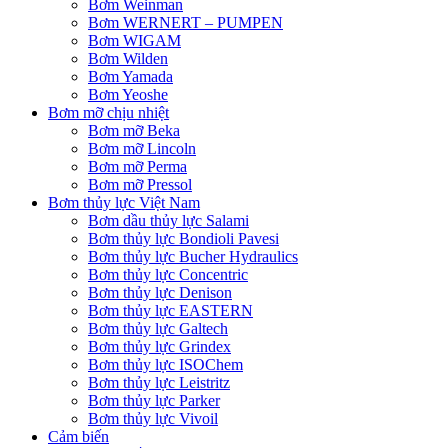
Bơm Weinman
Bơm WERNERT – PUMPEN
Bơm WIGAM
Bơm Wilden
Bơm Yamada
Bơm Yeoshe
Bơm mỡ chịu nhiệt
Bơm mỡ Beka
Bơm mỡ Lincoln
Bơm mỡ Perma
Bơm mỡ Pressol
Bơm thủy lực Việt Nam
Bơm dầu thủy lực Salami
Bơm thủy lực Bondioli Pavesi
Bơm thủy lực Bucher Hydraulics
Bơm thủy lực Concentric
Bơm thủy lực Denison
Bơm thủy lực EASTERN
Bơm thủy lực Galtech
Bơm thủy lực Grindex
Bơm thủy lực ISOChem
Bơm thủy lực Leistritz
Bơm thủy lực Parker
Bơm thủy lực Vivoil
Cảm biến