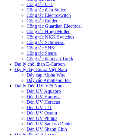
Công tắc CIT
Công tắc điện Solico
Công tắc Electroswitch
Công tắc Engler
Công tắc Guardian Electrical
Công tắc Hugo Muller
Công tắc NKK Switches
Công tắc Schmersal
Công tắc SNS
Công tắc Steute
Công tắc tiệm cận Turck
Đại lý chổi than E-Carbon
Đại lý dây Curoa Việt Nam
Dây cáp Alpha Wire
Dây cáp Amphenol RF
Đại lý Đèn UV Việt Nam
Đèn UV Aquapro
Đèn UV Hanovia
Đèn UV Heraeus
Đèn UV LIT
Đèn UV Osram
Đèn UV Philips
Đèn UV Sankyo Denki
Đèn UV Shann Chih
Đại lý đồng hồ áp suất