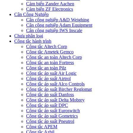
Cảm biến Zander Aachen
Cảm biến ZF Electronics
Cân Công Nghiệp
Cân công nghiệp A&D Weighing
Cân công nghiệp Adam Equipment
Cân công nghiệp IWS Inscale
Chưa phân loại
Công tắc hành trình
Công tắc Altech Corp
Công tắc Ametek Gemco
Công tắc an toàn Altech Corp
Công tắc an toàn Fortress
Công tắc an toàn Pilz
Công tắc áp suất Air Logic
Công tắc áp suất Airtrol
Công tắc áp suất Alco Controls
Công tắc áp suất Bircher Reglomat
Công tắc áp suất Danfoss
Công tắc áp suất Delta Mobrey
Công tắc áp suất DPC
Công tắc áp suất Euroswitch
Công tắc áp suất Gometrics
Công tắc áp suất Pneutrol
Công tắc APEM
Công tắc Azbil