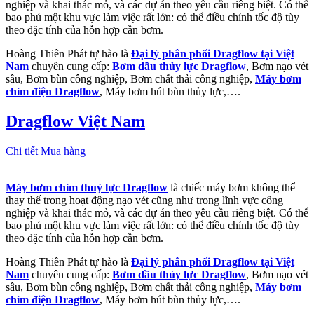
nghiệp và khai thác mỏ, và các dự án theo yêu cầu riêng biệt. Có thể
bao phủ một khu vực làm việc rất lớn: có thể điều chỉnh tốc độ tùy
theo đặc tính của hỗn hợp cần bơm.
Hoàng Thiên Phát tự hào là
Đại lý phân phối Dragflow tại Việt
Nam
chuyên cung cấp:
Bơm dầu thủy lực Dragflow
, Bơm nạo vét
sâu, Bơm bùn công nghiệp, Bơm chất thải công nghiệp,
Máy bơm
chìm điện Dragflow
, Máy bơm hút bùn thủy lực,….
Dragflow Việt Nam
Chi tiết
Mua hàng
Máy bơm chìm thuỷ lực Dragflow
là chiếc máy bơm không thể
thay thế trong hoạt động nạo vét cũng như trong lĩnh vực công
nghiệp và khai thác mỏ, và các dự án theo yêu cầu riêng biệt. Có thể
bao phủ một khu vực làm việc rất lớn: có thể điều chỉnh tốc độ tùy
theo đặc tính của hỗn hợp cần bơm.
Hoàng Thiên Phát tự hào là
Đại lý phân phối Dragflow tại Việt
Nam
chuyên cung cấp:
Bơm dầu thủy lực Dragflow
, Bơm nạo vét
sâu, Bơm bùn công nghiệp, Bơm chất thải công nghiệp,
Máy bơm
chìm điện Dragflow
, Máy bơm hút bùn thủy lực,….