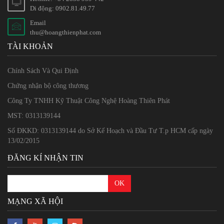
Di động: 0902.81.49.77
Email
thu@hoangthienphat.com
TÀI KHOẢN
Chính Sách Và Qui Định
Chứng nhận bộ công thương
Công Ty TNHH Kỹ Thuật Công Nghệ Hoàng Thiên Phát
MST: 0313139144
Số ĐKKD: 0313139144 do Sở Kế Hoạch và Đầu Tư T.p HCM cấp ngày
13/02/2015
ĐĂNG KÍ NHẬN TIN
MẠNG XÃ HỘI