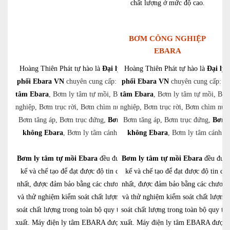
chất lượng ở mức độ cao.
BƠM CÔNG NGHIỆP
EBARA
Hoàng Thiên Phát tự hào là
Đại lý phân
Hoàng Thiên Phát tự hào là
Đại lý 
phối Ebara VN
chuyên cung cấp:
Bơm ly
phối Ebara VN
chuyên cung cấp:
B
tâm Ebara
, Bơm ly tâm tự mồi, Bơm công
tâm Ebara
, Bơm ly tâm tự mồi, Bơ
nghiệp, Bơm trục rời, Bơm chìm nước thải,
nghiệp, Bơm trục rời, Bơm chìm nước
Bơm tăng áp, Bơm trục đứng,
Bơm chân
Bơm tăng áp, Bơm trục đứng,
Bơm 
không Ebara
, Bơm ly tâm cánh hở,…
không Ebara
, Bơm ly tâm cánh 
Bơm ly tâm tự mồi Ebara
đều được thiết
Bơm ly tâm tự mồi Ebara
đều được
kế và chế tạo để đạt được độ tin cậy cao
kế và chế tạo để đạt được độ tin cậ
nhất, được đảm bảo bằng các chương trình
nhất, được đảm bảo bằng các chương
và thử nghiệm kiểm soát chất lượng, kiểm
và thử nghiệm kiểm soát chất lượng,
soát chất lượng trong toàn bộ quy trình sản
soát chất lượng trong toàn bộ quy trì
xuất. Máy điện ly tâm EBARA được bảo vệ
xuất. Máy điện ly tâm EBARA được 