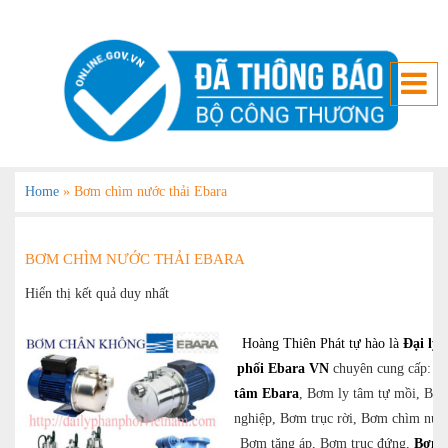
Home
»
Bơm chìm nước thải Ebara
BƠM CHÌM NƯỚC THẢI EBARA
Hiển thị kết quả duy nhất
Hoàng Thiên Phát tự hào là
Đại lý 
phối Ebara VN
chuyên cung cấp:
B
tâm Ebara
, Bơm ly tâm tự mồi, Bơ
nghiệp, Bơm trục rời, Bơm chìm nước
Bơm tăng áp, Bơm trục đứng,
Bơm 