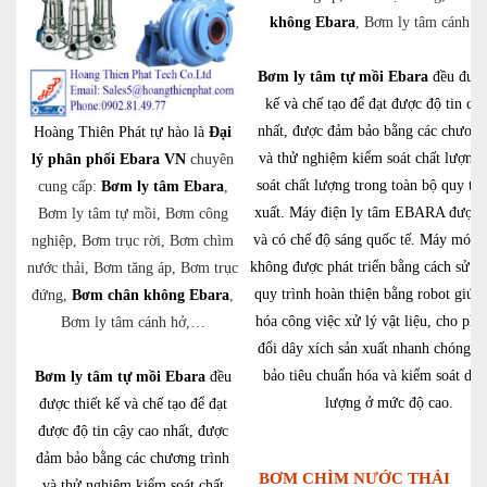
không Ebara
, Bơm ly tâm cánh 
Bơm ly tâm tự mồi Ebara
đều được
kế và chế tạo để đạt được độ tin cậ
nhất, được đảm bảo bằng các chương
Hoàng Thiên Phát tự hào là
Đại
và thử nghiệm kiểm soát chất lượng,
lý phân phối Ebara VN
chuyên
soát chất lượng trong toàn bộ quy trì
cung cấp:
Bơm ly tâm Ebara
,
xuất. Máy điện ly tâm EBARA được 
Bơm ly tâm tự mồi, Bơm công
và có chế độ sáng quốc tế. Máy móc đ
nghiệp, Bơm trục rời, Bơm chìm
không được phát triển bằng cách sử d
nước thải, Bơm tăng áp, Bơm trục
quy trình hoàn thiện bằng robot giúp 
đứng,
Bơm chân không Ebara
,
hóa công việc xử lý vật liệu, cho phé
Bơm ly tâm cánh hở,…
đổi dây xích sản xuất nhanh chóng v
bảo tiêu chuẩn hóa và kiểm soát dây
Bơm ly tâm tự mồi Ebara
đều
lượng ở mức độ cao.
được thiết kế và chế tạo để đạt
được độ tin cậy cao nhất, được
đảm bảo bằng các chương trình
BƠM CHÌM NƯỚC THẢI
và thử nghiệm kiểm soát chất