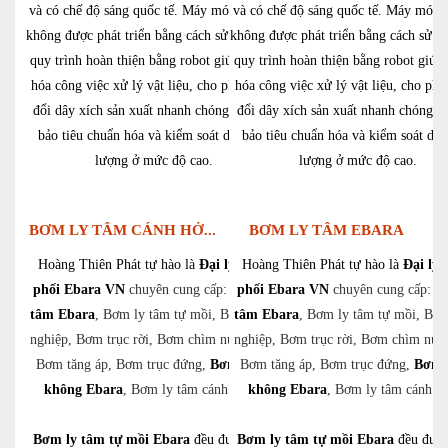
và có chế độ sáng quốc tế. Máy móc điện tử
và có chế độ sáng quốc tế. Máy móc đ
không được phát triển bằng cách sử dụng các
không được phát triển bằng cách sử d
quy trình hoàn thiện bằng robot giúp tối ưu
quy trình hoàn thiện bằng robot giúp 
hóa công việc xử lý vật liệu, cho phép thay
hóa công việc xử lý vật liệu, cho phé
đổi dây xích sản xuất nhanh chóng và đảm
đổi dây xích sản xuất nhanh chóng v
bảo tiêu chuẩn hóa và kiểm soát dây chất
bảo tiêu chuẩn hóa và kiểm soát dây
lượng ở mức độ cao.
lượng ở mức độ cao.
BƠM LY TÂM CÁNH HỞ...
BƠM LY TÂM EBARA
Hoàng Thiên Phát tự hào là
Đại lý phân
Hoàng Thiên Phát tự hào là
Đại lý 
phối Ebara VN
chuyên cung cấp:
Bơm ly
phối Ebara VN
chuyên cung cấp:
B
tâm Ebara
, Bơm ly tâm tự mồi, Bơm công
tâm Ebara
, Bơm ly tâm tự mồi, Bơ
nghiệp, Bơm trục rời, Bơm chìm nước thải,
nghiệp, Bơm trục rời, Bơm chìm nước
Bơm tăng áp, Bơm trục đứng,
Bơm chân
Bơm tăng áp, Bơm trục đứng,
Bơm 
không Ebara
, Bơm ly tâm cánh hở,…
không Ebara
, Bơm ly tâm cánh 
Bơm ly tâm tự mồi Ebara
đều được thiết
Bơm ly tâm tự mồi Ebara
đều được