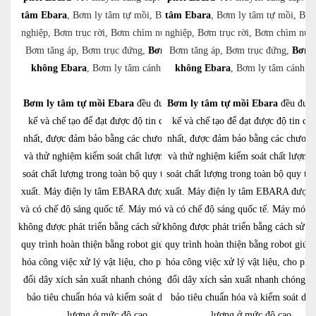
tâm Ebara
, Bơm ly tâm tự mồi, Bơm công
tâm Ebara
, Bơm ly tâm tự mồi, Bơ
nghiệp, Bơm trục rời, Bơm chìm nước thải,
nghiệp, Bơm trục rời, Bơm chìm nước
Bơm tăng áp, Bơm trục đứng,
Bơm chân
Bơm tăng áp, Bơm trục đứng,
Bơm 
không Ebara
, Bơm ly tâm cánh hở,…
không Ebara
, Bơm ly tâm cánh 
Bơm ly tâm tự mồi Ebara
đều được thiết
Bơm ly tâm tự mồi Ebara
đều được
kế và chế tạo để đạt được độ tin cậy cao
kế và chế tạo để đạt được độ tin cậ
nhất, được đảm bảo bằng các chương trình
nhất, được đảm bảo bằng các chương
và thử nghiệm kiểm soát chất lượng, kiểm
và thử nghiệm kiểm soát chất lượng,
soát chất lượng trong toàn bộ quy trình sản
soát chất lượng trong toàn bộ quy trì
xuất. Máy điện ly tâm EBARA được bảo vệ
xuất. Máy điện ly tâm EBARA được 
và có chế độ sáng quốc tế. Máy móc điện tử
và có chế độ sáng quốc tế. Máy móc đ
không được phát triển bằng cách sử dụng các
không được phát triển bằng cách sử d
quy trình hoàn thiện bằng robot giúp tối ưu
quy trình hoàn thiện bằng robot giúp 
hóa công việc xử lý vật liệu, cho phép thay
hóa công việc xử lý vật liệu, cho phé
đổi dây xích sản xuất nhanh chóng và đảm
đổi dây xích sản xuất nhanh chóng v
bảo tiêu chuẩn hóa và kiểm soát dây chất
bảo tiêu chuẩn hóa và kiểm soát dây
lượng ở mức độ cao.
lượng ở mức độ cao.