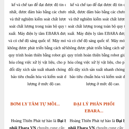
kế và chế tạo để đạt được độ tin cậy cao
kế và chế tạo để đạt được độ tin cậ
nhất, được đảm bảo bằng các chương trình
nhất, được đảm bảo bằng các chương
và thử nghiệm kiểm soát chất lượng, kiểm
và thử nghiệm kiểm soát chất lượng,
soát chất lượng trong toàn bộ quy trình sản
soát chất lượng trong toàn bộ quy trì
xuất. Máy điện ly tâm EBARA được bảo vệ
xuất. Máy điện ly tâm EBARA được 
và có chế độ sáng quốc tế. Máy móc điện tử
và có chế độ sáng quốc tế. Máy móc đ
không được phát triển bằng cách sử dụng các
không được phát triển bằng cách sử d
quy trình hoàn thiện bằng robot giúp tối ưu
quy trình hoàn thiện bằng robot giúp 
hóa công việc xử lý vật liệu, cho phép thay
hóa công việc xử lý vật liệu, cho phé
đổi dây xích sản xuất nhanh chóng và đảm
đổi dây xích sản xuất nhanh chóng v
bảo tiêu chuẩn hóa và kiểm soát dây chất
bảo tiêu chuẩn hóa và kiểm soát dây
lượng ở mức độ cao.
lượng ở mức độ cao.
BƠM LY TÂM TỰ MỒI...
ĐẠI LÝ PHÂN PHỐI
EBARA...
Hoàng Thiên Phát tự hào là
Đại lý phân
Hoàng Thiên Phát tự hào là
Đại lý 
phối Ebara VN
chuyên cung cấp:
Bơm ly
phối Ebara VN
chuyên cung cấp:
B