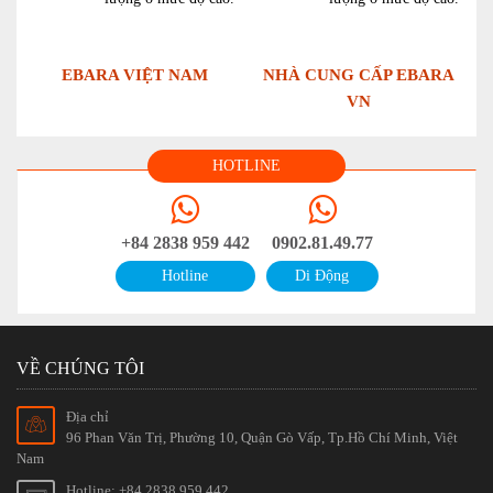
EBARA VIỆT NAM
NHÀ CUNG CẤP EBARA
VN
HOTLINE
+84 2838 959 442
0902.81.49.77
Hotline
Di Động
VỀ CHÚNG TÔI
Địa chỉ
96 Phan Văn Trị, Phường 10, Quận Gò Vấp, Tp.Hồ Chí Minh, Việt
Nam
Hotline: +84 2838 959 442