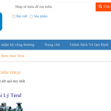
TÌM 
Bài viết
Sản phẩm
 nhận bộ công thương
Trang chủ
Chính Sách Và Qui Định
»
Bơm chìm Teral
CHÌM TERAL
ị kết quả duy nhất