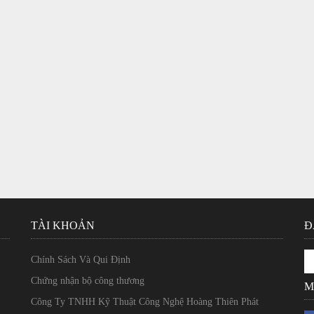
TÀI KHOẢN
Đ
Chính Sách Và Qui Định
Chứng nhận bộ công thương
M
Công Ty TNHH Kỹ Thuật Công Nghệ Hoàng Thiên Phát