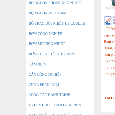
BỘ NGUỒN PHOENIX CONTACT
BỘ NGUỒN VIỆT NAM
BỘ TRAO ĐỔI NHIỆT HS COOLER
TERAL
BƠM CÔNG NGHIỆP
cấp các
Bơm ch
BƠM MỠ CHỊU NHIỆT
Teral, 
BƠM THỦY LỰC VIỆT NAM
sản ph
uy tín
CẢM BIẾN
nhu c
trong c
CÂN CÔNG NGHIỆP
CHƯA PHÂN LOẠI
CÔNG TẮC HÀNH TRÌNH
ĐẠI 
ĐẠI LÝ CHỔI THAN E-CARBON