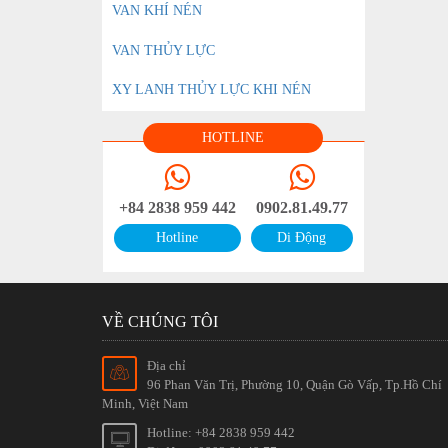
VAN KHÍ NÉN
VAN THỦY LỰC
XY LANH THỦY LỰC KHI NÉN
HOTLINE
+84 2838 959 442
0902.81.49.77
Hotline
Di Động
VỀ CHÚNG TÔI
Địa chỉ
96 Phan Văn Trị, Phường 10, Quận Gò Vấp, Tp.Hồ Chí
Minh, Việt Nam
Hotline: +84 2838 959 442