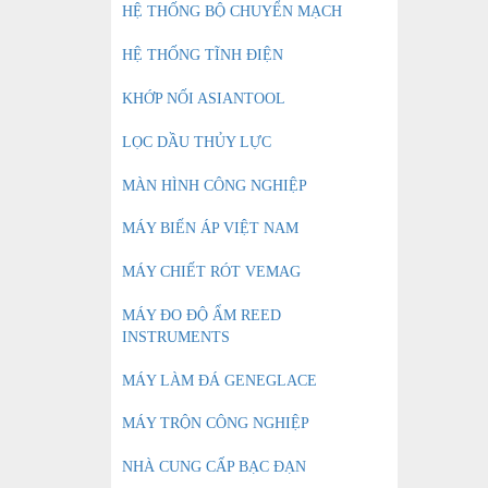
HỆ THỐNG BỘ CHUYỂN MẠCH
HỆ THỐNG TĨNH ĐIỆN
KHỚP NỐI ASIANTOOL
LỌC DẦU THỦY LỰC
MÀN HÌNH CÔNG NGHIỆP
MÁY BIẾN ÁP VIỆT NAM
MÁY CHIẾT RÓT VEMAG
MÁY ĐO ĐỘ ẨM REED
INSTRUMENTS
MÁY LÀM ĐÁ GENEGLACE
MÁY TRỘN CÔNG NGHIỆP
NHÀ CUNG CẤP BẠC ĐẠN