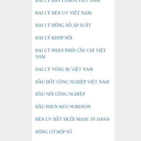
ĐẠI LÝ DÂY CUROA VIỆT NAM
ĐẠI LÝ ĐÈN UV VIỆT NAM
ĐẠI LÝ ĐỒNG HỒ ÁP SUẤT
ĐẠI LÝ KHỚP NỐI
ĐẠI LÝ PHÂN PHỐI CẦU CHÌ VIỆT
NAM
ĐẠI LÝ VÒNG BI VIỆT NAM
ĐẦU ĐỐT CÔNG NGHIỆP VIỆT NAM
ĐẦU NỐI CÔNG NGHIỆP
ĐẦU PHUN KEO NORDSON
ĐÈN UV BẮT MUỖI MADE IN JAPAN
ĐỘNG CƠ HỘP SỐ