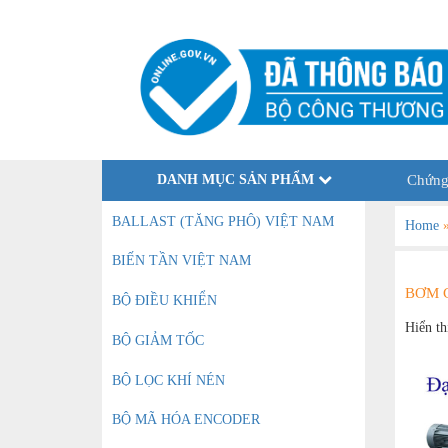
DANH MỤC SẢN PHẨM
Chứng
BALLAST (TĂNG PHÔ) VIỆT NAM
Home
BIẾN TẦN VIỆT NAM
BƠM 
BỘ ĐIỀU KHIỂN
Hiển th
BỘ GIẢM TỐC
BỘ LỌC KHÍ NÉN
BỘ MÃ HÓA ENCODER