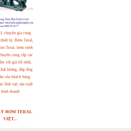
 chuyên gia cung
 thiết bị: Bơm Teral,
ìm Teral, bơm nước
chuyên cung cấp các
ẩm với giá tốt nhất,
 chất lượng, đáp ứng
ầu của khách hàng
ác lĩnh vực sản xuất
kinh doanh
LÝ BƠM TERAL
VIỆT...