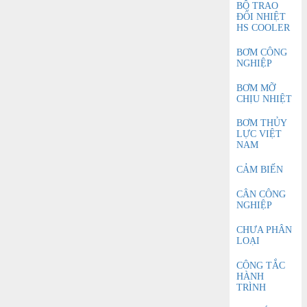
BỘ TRAO
ĐỔI NHIỆT
HS COOLER
BƠM CÔNG
NGHIỆP
BƠM MỠ
CHỊU NHIỆT
BƠM THỦY
LỰC VIỆT
NAM
CẢM BIẾN
CÂN CÔNG
NGHIỆP
CHƯA PHÂN
LOẠI
CÔNG TẮC
HÀNH
TRÌNH