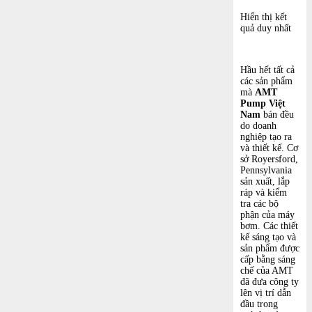
Hiển thị kết
quả duy nhất
Hầu hết tất cả
các sản phẩm
mà
AMT
Pump Việt
Nam
bán đều
do doanh
nghiệp tạo ra
và thiết kế. Cơ
sở Royersford,
Pennsylvania
sản xuất, lắp
ráp và kiểm
tra các bộ
phận của máy
bơm. Các thiết
kế sáng tạo và
sản phẩm được
cấp bằng sáng
chế của AMT
đã đưa công ty
lên vị trí dẫn
đầu trong