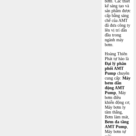
bơm. Các thiết
kế sáng tạo và
sản phẩm được
cấp bằng sáng
chế của AMT
đã đưa công ty
lên vị trí dẫn
đầu trong
ngành máy
bơm.
Hoàng Thiên
Phát tự hào là
Đại lý phân
phối AMT
Pump
chuyên
cung cấp:
Máy
bơm dẫn
động AMT
Pump
, Máy
bơm điều
khiển động cơ,
Máy bơm ly
tâm thẳng,
Bơm làm mát,
Bơm đa tầng
AMT Pump
,
Máy bơm tự