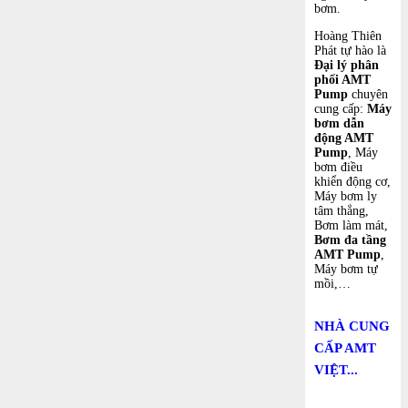
bơm.
Hoàng Thiên
Phát tự hào là
Đại lý phân
phối AMT
Pump
chuyên
cung cấp:
Máy
bơm dẫn
động AMT
Pump
, Máy
bơm điều
khiển động cơ,
Máy bơm ly
tâm thẳng,
Bơm làm mát,
Bơm đa tầng
AMT Pump
,
Máy bơm tự
mồi,…
NHÀ CUNG
CẤP AMT
VIỆT...