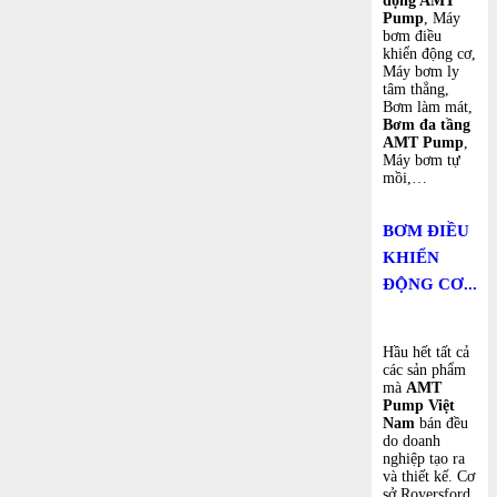
động AMT
Pump
, Máy
bơm điều
khiển động cơ,
Máy bơm ly
tâm thẳng,
Bơm làm mát,
Bơm đa tầng
AMT Pump
,
Máy bơm tự
mồi,…
BƠM ĐIỀU
KHIỂN
ĐỘNG CƠ...
Hầu hết tất cả
các sản phẩm
mà
AMT
Pump Việt
Nam
bán đều
do doanh
nghiệp tạo ra
và thiết kế. Cơ
sở Royersford,