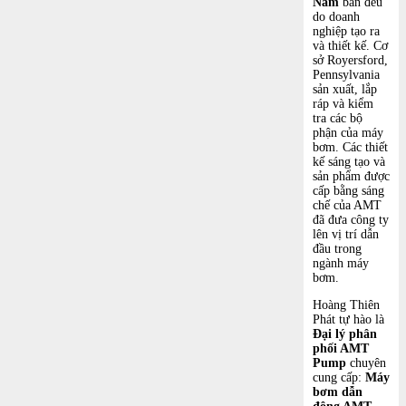
Nam
bán đều
do doanh
nghiệp tạo ra
và thiết kế. Cơ
sở Royersford,
Pennsylvania
sản xuất, lắp
ráp và kiểm
tra các bộ
phận của máy
bơm. Các thiết
kế sáng tạo và
sản phẩm được
cấp bằng sáng
chế của AMT
đã đưa công ty
lên vị trí dẫn
đầu trong
ngành máy
bơm.
Hoàng Thiên
Phát tự hào là
Đại lý phân
phối AMT
Pump
chuyên
cung cấp:
Máy
bơm dẫn