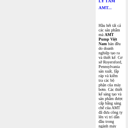
LY TÂM
AMT...
Hầu hết tất cả
các sản phẩm
mà
AMT
Pump Việt
Nam
bán đều
do doanh
nghiệp tạo ra
và thiết kế. Cơ
sở Royersford,
Pennsylvania
sản xuất, lắp
ráp và kiểm
tra các bộ
phận của máy
bơm. Các thiết
kế sáng tạo và
sản phẩm được
cấp bằng sáng
chế của AMT
đã đưa công ty
lên vị trí dẫn
đầu trong
ngành máy