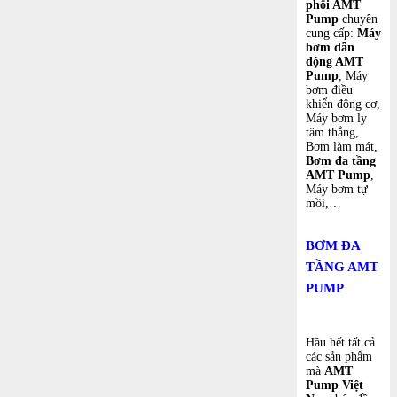
phối AMT
Pump
chuyên
cung cấp:
Máy
bơm dẫn
động AMT
Pump
, Máy
bơm điều
khiển động cơ,
Máy bơm ly
tâm thẳng,
Bơm làm mát,
Bơm đa tầng
AMT Pump
,
Máy bơm tự
mồi,…
BƠM ĐA
TẦNG AMT
PUMP
Hầu hết tất cả
các sản phẩm
mà
AMT
Pump Việt