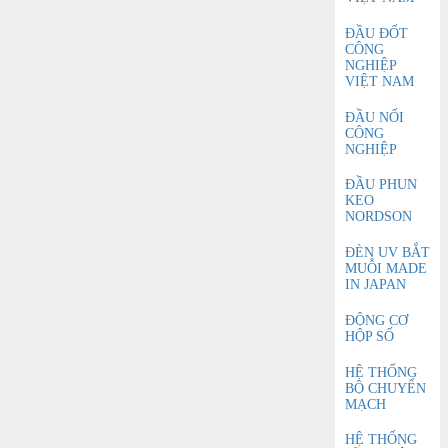
ĐẦU ĐỐT
CÔNG
NGHIỆP
VIỆT NAM
ĐẦU NỐI
CÔNG
NGHIỆP
ĐẦU PHUN
KEO
NORDSON
ĐÈN UV BẮT
MUỖI MADE
IN JAPAN
ĐỘNG CƠ
HỘP SỐ
HỆ THỐNG
BỘ CHUYỂN
MẠCH
HỆ THỐNG