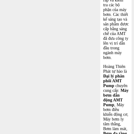
ráp và kiểm
tra các bộ
phận của máy
bơm. Các thiết
kế sáng tạo và
sản phẩm được
cấp bằng sáng
chế của AMT
đã đưa công ty
lên vị trí dẫn
đầu trong
ngành máy
bơm.
Hoàng Thiên
Phát tự hào là
Đại lý phân
phối AMT
Pump
chuyên
cung cấp:
Máy
bơm dẫn
động AMT
Pump
, Máy
bơm điều
khiển động cơ,
Máy bơm ly
tâm thẳng,
Bơm làm mát,
Bơm đa tầng