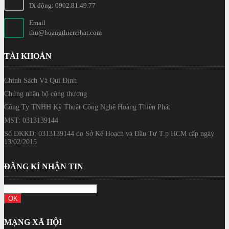
Di động: 0902.81.49.77
Email
thu@hoangthienphat.com
TÀI KHOẢN
Chính Sách Và Qui Định
Chứng nhận bộ công thương
Công Ty TNHH Kỹ Thuật Công Nghệ Hoàng Thiên Phát
MST: 0313139144
Số ĐKKD: 0313139144 do Sở Kế Hoạch và Đầu Tư T.p HCM cấp ngày
13/02/2015
ĐĂNG KÍ NHẬN TIN
MẠNG XÃ HỘI