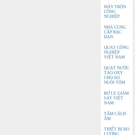
MÁY TRỘN
CÔNG
NGHIỆP
NHÀ CUNG
CẤP BẠC
ĐẠN
QUẠT CÔNG
NGHIỆP
VIỆT NAM
QUẠT NƯỚC
TẠO OXY
CHO AO
NUÔI TÔM
RƠ LE GIÁM
SÁT VIỆT
NAM
TẤM CÁCH
ÂM
THIẾT BỊ ĐO
LƯỜNG