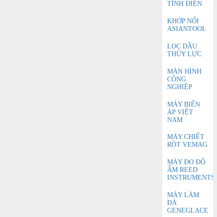
TĨNH ĐIỆN
KHỚP NỐI
ASIANTOOL
LỌC DẦU
THỦY LỰC
MÀN HÌNH
CÔNG
NGHIỆP
MÁY BIẾN
ÁP VIỆT
NAM
MÁY CHIẾT
RÓT VEMAG
MÁY ĐO ĐỘ
ẨM REED
INSTRUMENTS
MÁY LÀM
ĐÁ
GENEGLACE