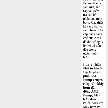
Pennsylvania
sản xuất, lắp
ráp và kiểm
tra các bộ
phận của máy
bơm. Các thiết
kế sáng tạo và
sản phẩm được
cấp bằng sáng
chế của AMT
đã đưa công ty
lên vị trí dẫn
đầu trong
ngành máy
bơm.
Hoàng Thiên
Phát tự hào là
Đại lý phân
phối AMT
Pump
chuyên
cung cấp:
Máy
bơm dẫn
động AMT
Pump
, Máy
bơm điều
khiển động cơ,
Máy bơm ly