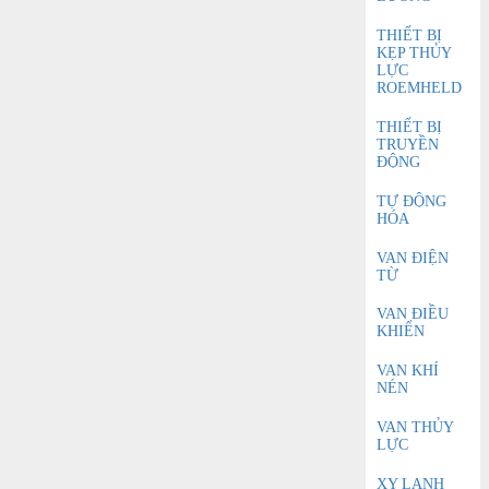
THIẾT BỊ
KẸP THỦY
LỰC
ROEMHELD
THIẾT BỊ
TRUYỀN
ĐỘNG
TỰ ĐỘNG
HÓA
VAN ĐIỆN
TỪ
VAN ĐIỀU
KHIỂN
VAN KHÍ
NÉN
VAN THỦY
LỰC
XY LANH