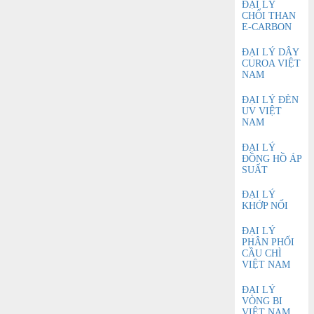
ĐẠI LÝ
CHỔI THAN
E-CARBON
ĐẠI LÝ DÂY
CUROA VIỆT
NAM
ĐẠI LÝ ĐÈN
UV VIỆT
NAM
ĐẠI LÝ
ĐỒNG HỒ ÁP
SUẤT
ĐẠI LÝ
KHỚP NỐI
ĐẠI LÝ
PHÂN PHỐI
CẦU CHÌ
VIỆT NAM
ĐẠI LÝ
VÒNG BI
VIỆT NAM