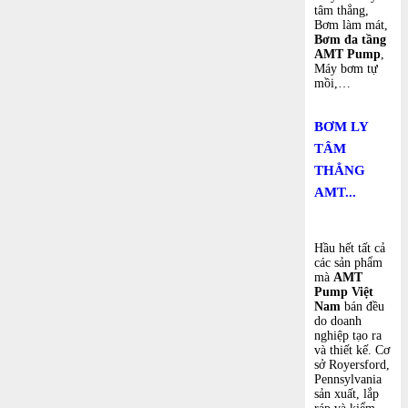
tâm thẳng,
Bơm làm mát,
Bơm đa tầng
AMT Pump
,
Máy bơm tự
mồi,…
BƠM LY
TÂM
THẲNG
AMT...
Hầu hết tất cả
các sản phẩm
mà
AMT
Pump Việt
Nam
bán đều
do doanh
nghiệp tạo ra
và thiết kế. Cơ
sở Royersford,
Pennsylvania
sản xuất, lắp