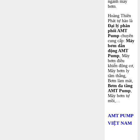
ngành máy
bơm.
Hoàng Thiên
Phát tự hào là
Đại lý phân
phối AMT
Pump
chuyên
cung cấp:
Máy
bơm dẫn
động AMT
Pump
, Máy
bơm điều
khiển động cơ,
Máy bơm ly
tâm thẳng,
Bơm làm mát,
Bơm đa tầng
AMT Pump
,
Máy bơm tự
mồi,…
AMT PUMP
VIỆT NAM