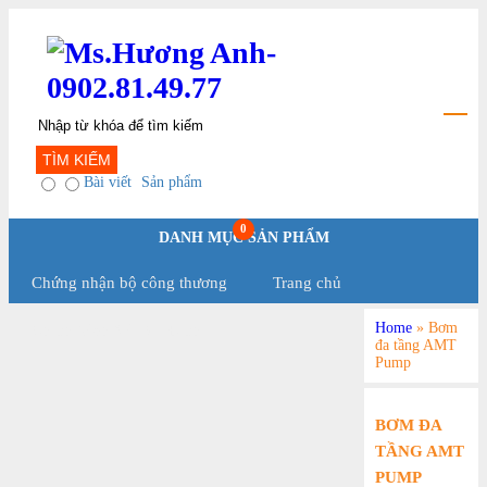
TÌM KIẾM
Bài viết
Sản phẩm
0
DANH MỤC SẢN PHẨM
Chứng nhận bộ công thương
Trang chủ
Home
»
Bơm
Chính Sách Và Qui Định
đa tầng AMT
Pump
BƠM ĐA
TẦNG AMT
PUMP