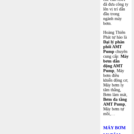
đã đưa công ty
lên vị trí dẫn
đầu trong
ngành máy
bơm.
Hoàng Thiên
Phát tự hào là
Đại lý phân
phối AMT
Pump
chuyên
cung cấp:
Máy
bơm dẫn
động AMT
Pump
, Máy
bơm điều
khiển động cơ,
Máy bơm ly
tâm thẳng,
Bơm làm mát,
Bơm đa tầng
AMT Pump
,
Máy bơm tự
mồi,…
MÁY BƠM