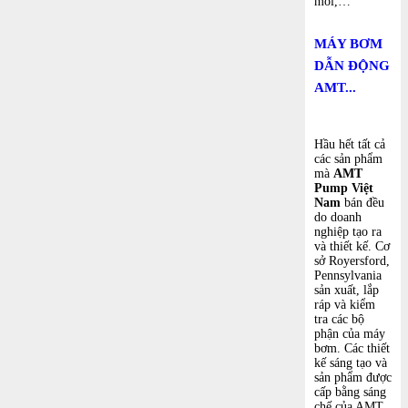
mồi,…
MÁY BƠM
DẪN ĐỘNG
AMT...
Hầu hết tất cả
các sản phẩm
mà
AMT
Pump Việt
Nam
bán đều
do doanh
nghiệp tạo ra
và thiết kế. Cơ
sở Royersford,
Pennsylvania
sản xuất, lắp
ráp và kiểm
tra các bộ
phận của máy
bơm. Các thiết
kế sáng tạo và
sản phẩm được
cấp bằng sáng
chế của AMT