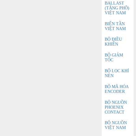
BALLAST
(TĂNG PHÔ)
VIỆT NAM
BIẾN TẦN
VIỆT NAM
BỘ ĐIỀU
KHIỂN
BỘ GIẢM
TỐC
BỘ LỌC KHÍ
NÉN
BỘ MÃ HÓA
ENCODER
BỘ NGUỒN
PHOENIX
CONTACT
BỘ NGUỒN
VIỆT NAM