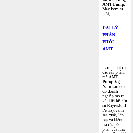
AMT Pump
,
Máy bơm tự
mồi,…
ĐẠI LÝ
PHÂN
PHỐI
AMT...
Hầu hết tất cả
các sản phẩm
mà
AMT
Pump Việt
Nam
bán đều
do doanh
nghiệp tạo ra
và thiết kế. Cơ
sở Royersford,
Pennsylvania
sản xuất, lắp
ráp và kiểm
tra các bộ
phận của máy