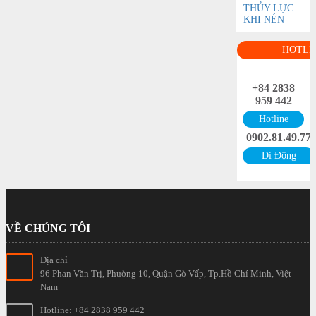
THỦY LỰC
KHI NÉN
HOTLI
+84 2838
959 442
Hotline
0902.81.49.77
Di Động
VỀ CHÚNG TÔI
Địa chỉ
96 Phan Văn Trị, Phường 10, Quận Gò Vấp, Tp.Hồ Chí Minh, Việt
Nam
Hotline: +84 2838 959 442