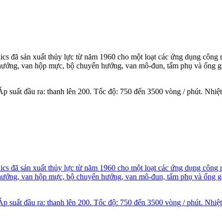
lics đã sản xuất thủy lực từ năm 1960 cho một loạt các ứng dụng công 
 hướng, van hộp mực, bộ chuyển hướng, van mô-đun, tấm phụ và ống góp
Áp suất đầu ra: thanh lên 200. Tốc độ: 750 đến 3500 vòng / phút. Nhiệt
ics đã sản xuất thủy lực từ năm 1960 cho một loạt các ứng dụng công 
 hướng, van hộp mực, bộ chuyển hướng, van mô-đun, tấm phụ và ống góp
 suất đầu ra: thanh lên 200. Tốc độ: 750 đến 3500 vòng / phút. Nhiệt 