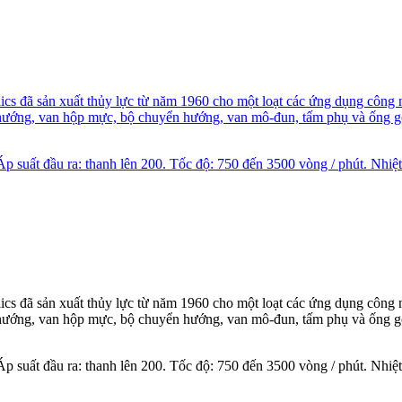
ics đã sản xuất thủy lực từ năm 1960 cho một loạt các ứng dụng công 
 hướng, van hộp mực, bộ chuyển hướng, van mô-đun, tấm phụ và ống góp
 suất đầu ra: thanh lên 200. Tốc độ: 750 đến 3500 vòng / phút. Nhiệt 
lics đã sản xuất thủy lực từ năm 1960 cho một loạt các ứng dụng công 
 hướng, van hộp mực, bộ chuyển hướng, van mô-đun, tấm phụ và ống góp
Áp suất đầu ra: thanh lên 200. Tốc độ: 750 đến 3500 vòng / phút. Nhiệt