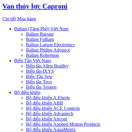
Van thủy lực Caproni
Chi tiết
Mua hàng
Ballast (Tăng Phô) Việt Nam
Ballast Baesun
Ballast Fulham
Ballast Larson Electronics
Ballast Philips Advance
Ballast Robertson
Biến Tần Việt Nam
Biến tần Allen Bradley
Biến tần IXYS
Biến Tần Sew
Biến tần Teco
Biến tần Tengen
Bộ điều khiển
Bộ điều khiển A.Eberle
Bộ điều khiển ABB
Bộ điều khiển ACE Controls
Bộ điều khiển Advantech
Bộ điều khiển Aircom
Bộ điều khiển Applied Motion Products
Bộ điều khiển AquaMetrix