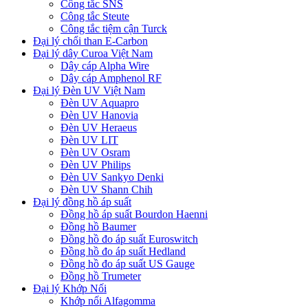
Công tắc SNS
Công tắc Steute
Công tắc tiệm cận Turck
Đại lý chổi than E-Carbon
Đại lý dây Curoa Việt Nam
Dây cáp Alpha Wire
Dây cáp Amphenol RF
Đại lý Đèn UV Việt Nam
Đèn UV Aquapro
Đèn UV Hanovia
Đèn UV Heraeus
Đèn UV LIT
Đèn UV Osram
Đèn UV Philips
Đèn UV Sankyo Denki
Đèn UV Shann Chih
Đại lý đồng hồ áp suất
Đồng hồ áp suất Bourdon Haenni
Đồng hồ Baumer
Đồng hồ đo áp suất Euroswitch
Đồng hồ đo áp suất Hedland
Đồng hồ đo áp suất US Gauge
Đồng hồ Trumeter
Đại lý Khớp Nối
Khớp nối Alfagomma