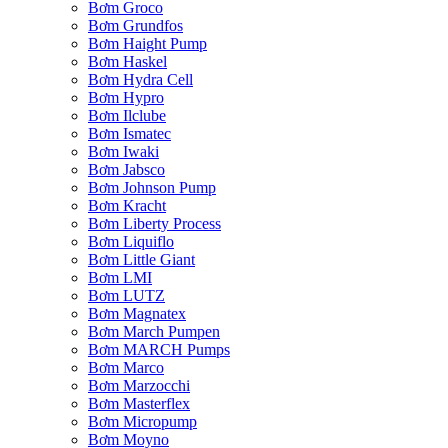
Bơm Groco
Bơm Grundfos
Bơm Haight Pump
Bơm Haskel
Bơm Hydra Cell
Bơm Hypro
Bơm Ilclube
Bơm Ismatec
Bơm Iwaki
Bơm Jabsco
Bơm Johnson Pump
Bơm Kracht
Bơm Liberty Process
Bơm Liquiflo
Bơm Little Giant
Bơm LMI
Bơm LUTZ
Bơm Magnatex
Bơm March Pumpen
Bơm MARCH Pumps
Bơm Marco
Bơm Marzocchi
Bơm Masterflex
Bơm Micropump
Bơm Moyno