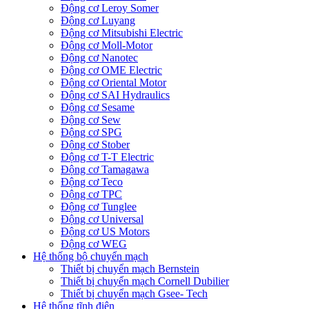
Động cơ Leroy Somer
Động cơ Luyang
Động cơ Mitsubishi Electric
Động cơ Moll-Motor
Động cơ Nanotec
Động cơ OME Electric
Động cơ Oriental Motor
Động cơ SAI Hydraulics
Động cơ Sesame
Động cơ Sew
Động cơ SPG
Động cơ Stober
Động cơ T-T Electric
Động cơ Tamagawa
Động cơ Teco
Động cơ TPC
Động cơ Tunglee
Động cơ Universal
Động cơ US Motors
Động cơ WEG
Hệ thống bộ chuyển mạch
Thiết bị chuyển mạch Bernstein
Thiết bị chuyển mạch Cornell Dubilier
Thiết bị chuyển mạch Gsee- Tech
Hệ thống tĩnh điện