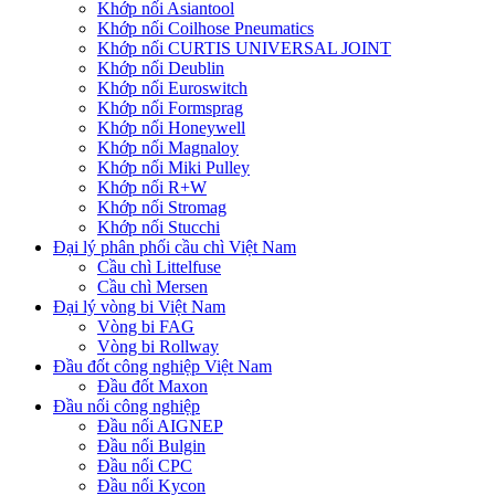
Khớp nối Asiantool
Khớp nối Coilhose Pneumatics
Khớp nối CURTIS UNIVERSAL JOINT
Khớp nối Deublin
Khớp nối Euroswitch
Khớp nối Formsprag
Khớp nối Honeywell
Khớp nối Magnaloy
Khớp nối Miki Pulley
Khớp nối R+W
Khớp nối Stromag
Khớp nối Stucchi
Đại lý phân phối cầu chì Việt Nam
Cầu chì Littelfuse
Cầu chì Mersen
Đại lý vòng bi Việt Nam
Vòng bi FAG
Vòng bi Rollway
Đầu đốt công nghiệp Việt Nam
Đầu đốt Maxon
Đầu nối công nghiệp
Đầu nối AIGNEP
Đầu nối Bulgin
Đầu nối CPC
Đầu nối Kycon