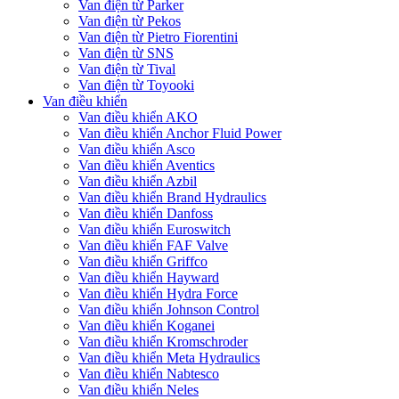
Van điện từ Parker
Van điện từ Pekos
Van điện từ Pietro Fiorentini
Van điện từ SNS
Van điện từ Tival
Van điện từ Toyooki
Van điều khiển
Van điều khiển AKO
Van điều khiển Anchor Fluid Power
Van điều khiển Asco
Van điều khiển Aventics
Van điều khiển Azbil
Van điều khiển Brand Hydraulics
Van điều khiển Danfoss
Van điều khiển Euroswitch
Van điều khiển FAF Valve
Van điều khiển Griffco
Van điều khiển Hayward
Van điều khiển Hydra Force
Van điều khiển Johnson Control
Van điều khiển Koganei
Van điều khiển Kromschroder
Van điều khiển Meta Hydraulics
Van điều khiển Nabtesco
Van điều khiển Neles