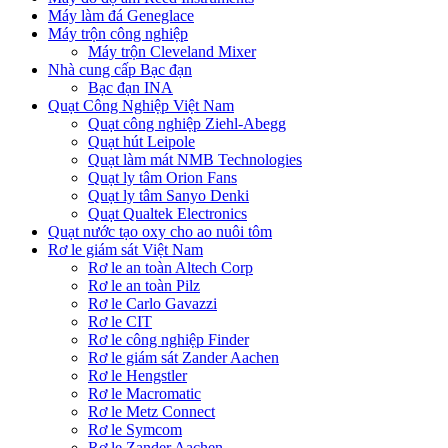
Máy làm đá Geneglace
Máy trộn công nghiệp
Máy trộn Cleveland Mixer
Nhà cung cấp Bạc đạn
Bạc đạn INA
Quạt Công Nghiệp Việt Nam
Quạt công nghiệp Ziehl-Abegg
Quạt hút Leipole
Quạt làm mát NMB Technologies
Quạt ly tâm Orion Fans
Quạt ly tâm Sanyo Denki
Quạt Qualtek Electronics
Quạt nước tạo oxy cho ao nuôi tôm
Rơ le giám sát Việt Nam
Rơ le an toàn Altech Corp
Rơ le an toàn Pilz
Rơ le Carlo Gavazzi
Rơ le CIT
Rơ le công nghiệp Finder
Rơ le giám sát Zander Aachen
Rơ le Hengstler
Rơ le Macromatic
Rơ le Metz Connect
Rơ le Symcom
Rơ le Zander Aachen