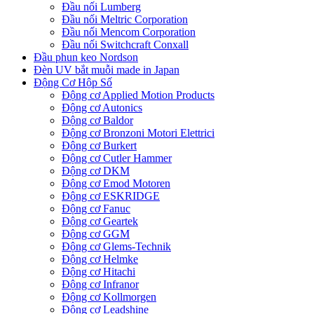
Đầu nối Lumberg
Đầu nối Meltric Corporation
Đầu nối Mencom Corporation
Đầu nối Switchcraft Conxall
Đầu phun keo Nordson
Đèn UV bắt muỗi made in Japan
Động Cơ Hộp Số
Động cơ Applied Motion Products
Động cơ Autonics
Động cơ Baldor
Động cơ Bronzoni Motori Elettrici
Động cơ Burkert
Động cơ Cutler Hammer
Động cơ DKM
Động cơ Emod Motoren
Động cơ ESKRIDGE
Động cơ Fanuc
Động cơ Geartek
Động cơ GGM
Động cơ Glems-Technik
Động cơ Helmke
Động cơ Hitachi
Động cơ Infranor
Động cơ Kollmorgen
Động cơ Leadshine