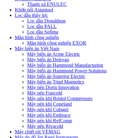
Thanh xả ENULEC
Khớp nối Asiantool
Lọc dầu thủy lực
Lọc dầu Donaldson
Lọc dầu PALL
Lọc dầu Sofima
Màn hình công nghiệp
Màn hình công nghiệp EXOR
Máy biến áp Việt Nam
Máy biến áp Acme Electric
Máy biến áp Delevan
Máy biến áp Hammond Manufacturing
Máy biến áp Hammond Power Solutions
Máy biến áp Superior Electric
Máy biến áp Triad Magnetics
Máy nén Dorin Innovation
Máy nén Frascold
Máy nén khí Bristol Compressors
Máy nén khí Copeland
Máy nén khí Cubigel
Máy nén khí Embraco
Máy nén khí RefComp
Máy nén Rivacold
Máy chiết rót VEMAG
Máy đo độ ẩm Reed Instruments