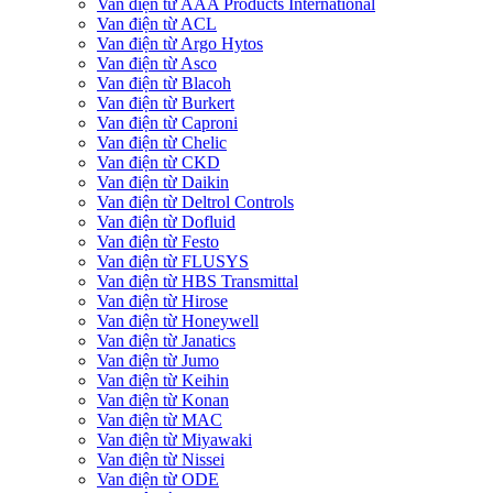
Van điện từ AAA Products International
Van điện từ ACL
Van điện từ Argo Hytos
Van điện từ Asco
Van điện từ Blacoh
Van điện từ Burkert
Van điện từ Caproni
Van điện từ Chelic
Van điện từ CKD
Van điện từ Daikin
Van điện từ Deltrol Controls
Van điện từ Dofluid
Van điện từ Festo
Van điện từ FLUSYS
Van điện từ HBS Transmittal
Van điện từ Hirose
Van điện từ Honeywell
Van điện từ Janatics
Van điện từ Jumo
Van điện từ Keihin
Van điện từ Konan
Van điện từ MAC
Van điện từ Miyawaki
Van điện từ Nissei
Van điện từ ODE