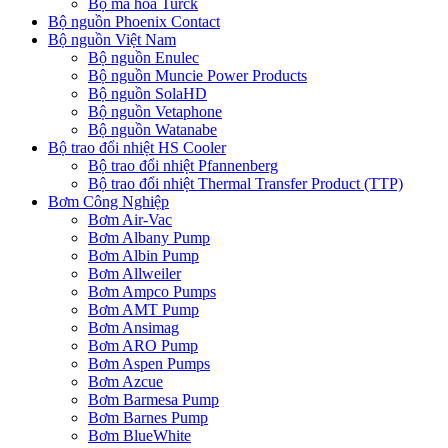
Bộ mã hóa Turck
Bộ nguồn Phoenix Contact
Bộ nguồn Việt Nam
Bộ nguồn Enulec
Bộ nguồn Muncie Power Products
Bộ nguồn SolaHD
Bộ nguồn Vetaphone
Bộ nguồn Watanabe
Bộ trao đổi nhiệt HS Cooler
Bộ trao đổi nhiệt Pfannenberg
Bộ trao đổi nhiệt Thermal Transfer Product (TTP)
Bơm Công Nghiệp
Bơm Air-Vac
Bơm Albany Pump
Bơm Albin Pump
Bơm Allweiler
Bơm Ampco Pumps
Bơm AMT Pump
Bơm Ansimag
Bơm ARO Pump
Bơm Aspen Pumps
Bơm Azcue
Bơm Barmesa Pump
Bơm Barnes Pump
Bơm BlueWhite