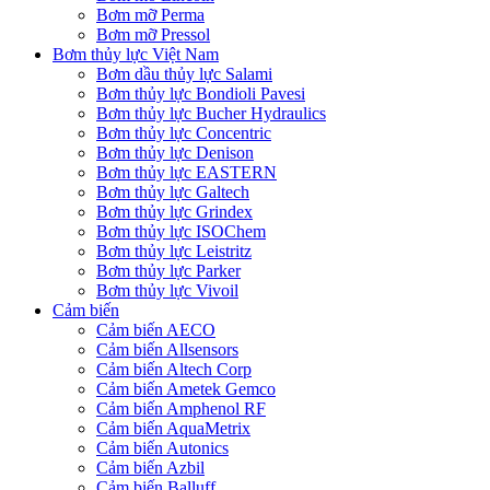
Bơm mỡ Perma
Bơm mỡ Pressol
Bơm thủy lực Việt Nam
Bơm dầu thủy lực Salami
Bơm thủy lực Bondioli Pavesi
Bơm thủy lực Bucher Hydraulics
Bơm thủy lực Concentric
Bơm thủy lực Denison
Bơm thủy lực EASTERN
Bơm thủy lực Galtech
Bơm thủy lực Grindex
Bơm thủy lực ISOChem
Bơm thủy lực Leistritz
Bơm thủy lực Parker
Bơm thủy lực Vivoil
Cảm biến
Cảm biến AECO
Cảm biến Allsensors
Cảm biến Altech Corp
Cảm biến Ametek Gemco
Cảm biến Amphenol RF
Cảm biến AquaMetrix
Cảm biến Autonics
Cảm biến Azbil
Cảm biến Balluff