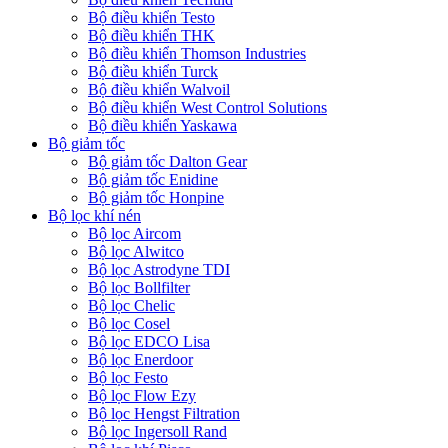
Bộ điều khiển Testo
Bộ điều khiển THK
Bộ điều khiển Thomson Industries
Bộ điều khiển Turck
Bộ điều khiển Walvoil
Bộ điều khiển West Control Solutions
Bộ điều khiển Yaskawa
Bộ giảm tốc
Bộ giảm tốc Dalton Gear
Bộ giảm tốc Enidine
Bộ giảm tốc Honpine
Bộ lọc khí nén
Bộ lọc Aircom
Bộ lọc Alwitco
Bộ lọc Astrodyne TDI
Bộ lọc Bollfilter
Bộ lọc Chelic
Bộ lọc Cosel
Bộ lọc EDCO Lisa
Bộ lọc Enerdoor
Bộ lọc Festo
Bộ lọc Flow Ezy
Bộ lọc Hengst Filtration
Bộ lọc Ingersoll Rand