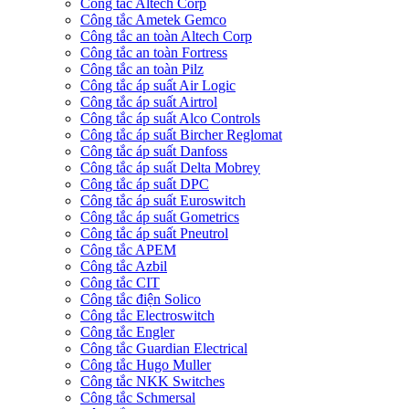
Công tắc Altech Corp
Công tắc Ametek Gemco
Công tắc an toàn Altech Corp
Công tắc an toàn Fortress
Công tắc an toàn Pilz
Công tắc áp suất Air Logic
Công tắc áp suất Airtrol
Công tắc áp suất Alco Controls
Công tắc áp suất Bircher Reglomat
Công tắc áp suất Danfoss
Công tắc áp suất Delta Mobrey
Công tắc áp suất DPC
Công tắc áp suất Euroswitch
Công tắc áp suất Gometrics
Công tắc áp suất Pneutrol
Công tắc APEM
Công tắc Azbil
Công tắc CIT
Công tắc điện Solico
Công tắc Electroswitch
Công tắc Engler
Công tắc Guardian Electrical
Công tắc Hugo Muller
Công tắc NKK Switches
Công tắc Schmersal