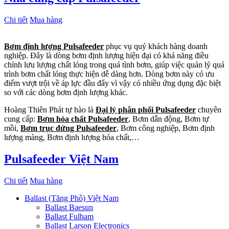
Chi tiết
Mua hàng
Bơm định lượng Pulsafeeder
phục vụ quý khách hàng doanh
nghiệp. Đây là dòng bơm định lượng hiện đại có khả năng điều
chỉnh lưu lượng chất lỏng trong quá tình bơm, giúp việc quản lý quá
trình bơm chất lỏng thực hiện dễ dàng hơn. Dòng bơm này có ưu
điểm vượt trội về áp lực đầu đẩy vì vậy có nhiều ứng dụng đặc biệt
so với các dòng bơm định lượng khác.
Hoàng Thiên Phát tự hào là
Đại lý phân phối Pulsafeeder
chuyên
cung cấp:
Bơm hóa chất Pulsafeeder
, Bơm dẫn động, Bơm tự
mồi,
Bơm trục đứng Pulsafeeder
, Bơm công nghiệp, Bơm định
lượng màng, Bơm định lượng hóa chất,…
Pulsafeeder Việt Nam
Chi tiết
Mua hàng
Ballast (Tăng Phô) Việt Nam
Ballast Baesun
Ballast Fulham
Ballast Larson Electronics