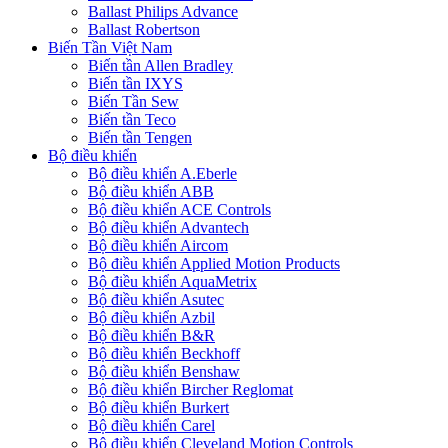
Ballast Philips Advance
Ballast Robertson
Biến Tần Việt Nam
Biến tần Allen Bradley
Biến tần IXYS
Biến Tần Sew
Biến tần Teco
Biến tần Tengen
Bộ điều khiển
Bộ điều khiển A.Eberle
Bộ điều khiển ABB
Bộ điều khiển ACE Controls
Bộ điều khiển Advantech
Bộ điều khiển Aircom
Bộ điều khiển Applied Motion Products
Bộ điều khiển AquaMetrix
Bộ điều khiển Asutec
Bộ điều khiển Azbil
Bộ điều khiển B&R
Bộ điều khiển Beckhoff
Bộ điều khiển Benshaw
Bộ điều khiển Bircher Reglomat
Bộ điều khiển Burkert
Bộ điều khiển Carel
Bộ điều khiển Cleveland Motion Controls