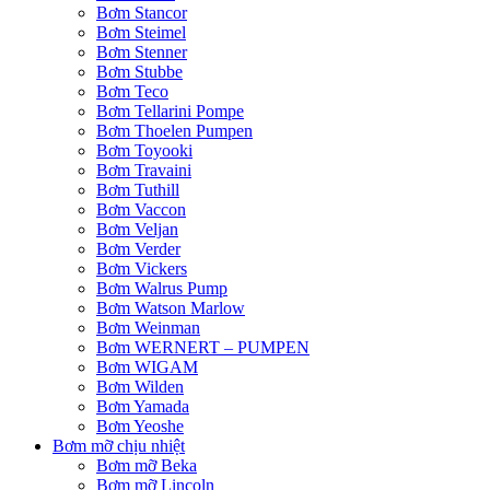
Bơm Stancor
Bơm Steimel
Bơm Stenner
Bơm Stubbe
Bơm Teco
Bơm Tellarini Pompe
Bơm Thoelen Pumpen
Bơm Toyooki
Bơm Travaini
Bơm Tuthill
Bơm Vaccon
Bơm Veljan
Bơm Verder
Bơm Vickers
Bơm Walrus Pump
Bơm Watson Marlow
Bơm Weinman
Bơm WERNERT – PUMPEN
Bơm WIGAM
Bơm Wilden
Bơm Yamada
Bơm Yeoshe
Bơm mỡ chịu nhiệt
Bơm mỡ Beka
Bơm mỡ Lincoln