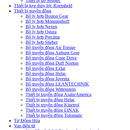
Thiết bị đo Sesotec
Thiết bị kẹp thủy lực Roemheld
Thiết bị truyền động
Bộ ly hợp Boston Gear
Bộ ly hợp Monninghoff
Bộ ly hợp Nexen
Bộ ly hợp Ogura
Bộ ly hợp Precima
Bộ ly hợp Stieber
Bộ truyền động Air Torque
Bộ truyền động Auburn Gear
Bộ truyền động Cone Drive
Bộ truyền động Duff Norton
Bộ truyền động Exlar
Bộ truyền động Helac
Bộ truyền động Joventa
Bộ truyền động LEANTECHNIK
Bộ truyền động Wittenstein
Thiết bị truyền động Asahi/America
Thiết bị truyền động Helac
Thiết bị truyền động Kinetrol
Thiết bị truyền động LINAK
Thiết bị truyền động Tolomatic
Tự Động Hóa
Van điện từ