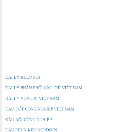
gồm hơn 100 cá nhân cũng như mạng lưới
gồm hơn 100 cá nhân cũng
Đại diện và Trung tâm Dịch vụ trên toàn thế
Đại diện và Trung tâm Dịch
giới.
giới.
Hoàng Thiên Phát tự hào là
Đại lý phân phối
Hoàng Thiên Phát tự hào l
BlueWhite VN
chuyên cung cấp:
Đồng hồ
BlueWhite VN
chuyên cun
đo lưu lượng BlueWhite
, Đồng hồ kỹ thuật
đo lưu lượng BlueWhite
,
số BlueWhite, Đồng hồ lưu lượng cơ học,
số BlueWhite, Đồng hồ lưu
Bơm định lượng, Bơm nhu động, Bơm điều
Bơm định lượng, Bơm nhu
khiển nhu động
,
Bơm hóa chất BlueWhite
,
khiển nhu động
,
Bơm hóa 
Bơm định lượng hóa chất,…
Bơm định lượng hóa chất,
BƠM NHU ĐỘNG BLUEWHITE
ĐẠI LÝ PHÂN PHỐI 
ĐẠI LÝ KHỚP NỐI
ĐẠI LÝ PHÂN PHỐI CẦU CHÌ VIỆT NAM
ĐẠI LÝ VÒNG BI VIỆT NAM
ĐẦU ĐỐT CÔNG NGHIỆP VIỆT NAM
ĐẦU NỐI CÔNG NGHIỆP
ĐẦU PHUN KEO NORDSON