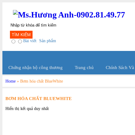
TÌM KIẾM
Bài viết
Sản phẩm
Chứng nhận bộ công thương
Trang chủ
Chính Sách Và
Home
»
Bơm hóa chất BlueWhite
BƠM HÓA CHẤT BLUEWHITE
Hiển thị kết quả duy nhất
BlueWhite Việt Nam
được thành lập vào
BlueWhite Việt Nam
được
năm 1957 và vẫn được sở hữu và điều hành
năm 1957 và vẫn được sở h