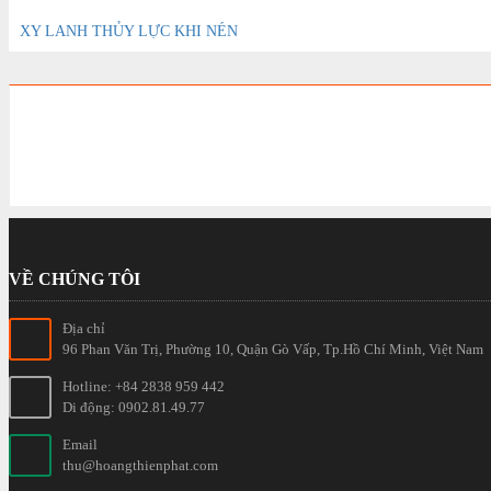
XY LANH THỦY LỰC KHI NÉN
VỀ CHÚNG TÔI
Địa chỉ
96 Phan Văn Trị, Phường 10, Quận Gò Vấp, Tp.Hồ Chí Minh, Việt Nam
Hotline: +84 2838 959 442
Di động: 0902.81.49.77
Email
thu@hoangthienphat.com