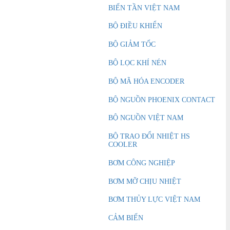
 người thừa kế của Ozzie King bao
BIẾN TẦN VIỆT NAM
trai ông, Chủ tịch kiêm Giám đốc
 công ty Rob Gledhill. Khởi đầu là
BỘ ĐIỀU KHIỂN
ty nhỏ chỉ có bốn nhân viên cố
 đây tự hào có lực lượng lao động
100 cá nhân cũng như mạng lưới
BỘ GIẢM TỐC
và Trung tâm Dịch vụ trên toàn thế
BỘ LỌC KHÍ NÉN
ên Phát tự hào là
Đại lý phân phối
BỘ MÃ HÓA ENCODER
te VN
chuyên cung cấp:
Đồng hồ
ượng BlueWhite
, Đồng hồ kỹ thuật
BỘ NGUỒN PHOENIX CONTACT
ite, Đồng hồ lưu lượng cơ học,
 lượng, Bơm nhu động, Bơm điều
 động
,
Bơm hóa chất BlueWhite
,
BỘ NGUỒN VIỆT NAM
 lượng hóa chất,…
BỘ TRAO ĐỔI NHIỆT HS
COOLER
ÓA CHẤT BLUEWHITE
BƠM CÔNG NGHIỆP
e Việt Nam
được thành lập vào
BƠM MỠ CHỊU NHIỆT
và vẫn được sở hữu và điều hành
 người thừa kế của Ozzie King bao
BƠM THỦY LỰC VIỆT NAM
trai ông, Chủ tịch kiêm Giám đốc
 công ty Rob Gledhill. Khởi đầu là
CẢM BIẾN
ty nhỏ chỉ có bốn nhân viên cố
 đây tự hào có lực lượng lao động