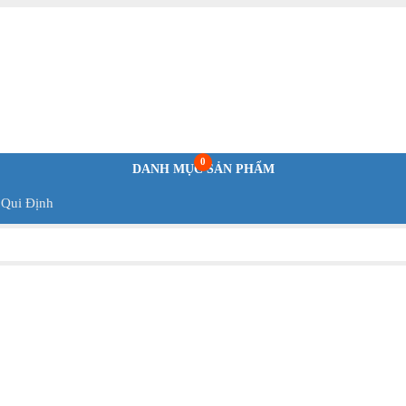
0
DANH MỤC SẢN PHẨM
 Qui Định
 thành lập vào
BlueWhite Việt Nam
được thành lập vào
BlueWhit
ữu và điều hành
năm 1957 và vẫn được sở hữu và điều hành
năm 1957 