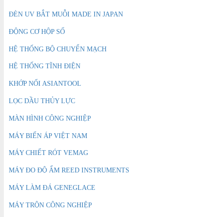
ĐÈN UV BẮT MUỖI MADE IN JAPAN
ĐỘNG CƠ HỘP SỐ
HỆ THỐNG BỘ CHUYỂN MẠCH
HỆ THỐNG TĨNH ĐIỆN
KHỚP NỐI ASIANTOOL
LỌC DẦU THỦY LỰC
MÀN HÌNH CÔNG NGHIỆP
MÁY BIẾN ÁP VIỆT NAM
MÁY CHIẾT RÓT VEMAG
MÁY ĐO ĐỘ ẨM REED INSTRUMENTS
MÁY LÀM ĐÁ GENEGLACE
MÁY TRỘN CÔNG NGHIỆP