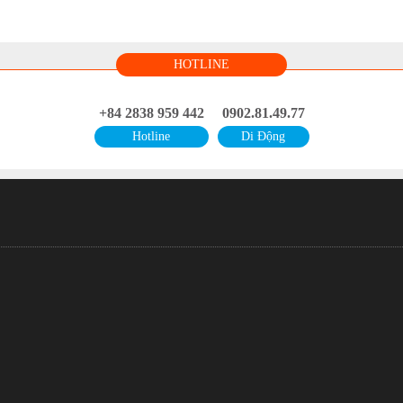
HOTLINE
+84 2838 959 442
0902.81.49.77
Hotline
Di Động