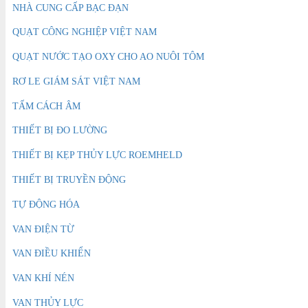
NHÀ CUNG CẤP BẠC ĐẠN
QUẠT CÔNG NGHIỆP VIỆT NAM
QUẠT NƯỚC TẠO OXY CHO AO NUÔI TÔM
RƠ LE GIÁM SÁT VIỆT NAM
TẤM CÁCH ÂM
THIẾT BỊ ĐO LƯỜNG
THIẾT BỊ KẸP THỦY LỰC ROEMHELD
THIẾT BỊ TRUYỀN ĐỘNG
TỰ ĐỘNG HÓA
VAN ĐIỆN TỪ
VAN ĐIỀU KHIỂN
VAN KHÍ NÉN
VAN THỦY LỰC