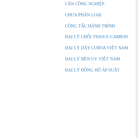
CÂN CÔNG NGHIỆP
100 cá nhân cũng như mạng lưới
và Trung tâm Dịch vụ trên toàn thế
CHƯA PHÂN LOẠI
ên Phát tự hào là
Đại lý phân phối
CÔNG TẮC HÀNH TRÌNH
te VN
chuyên cung cấp:
Đồng hồ
ượng BlueWhite
, Đồng hồ kỹ thuật
ĐẠI LÝ CHỔI THAN E-CARBON
ite, Đồng hồ lưu lượng cơ học,
 lượng, Bơm nhu động, Bơm điều
ĐẠI LÝ DÂY CUROA VIỆT NAM
 động
,
Bơm hóa chất BlueWhite
,
 lượng hóa chất,…
ĐẠI LÝ ĐÈN UV VIỆT NAM
Ồ KỸ THUẬT SỐ...
ĐẠI LÝ ĐỒNG HỒ ÁP SUẤT