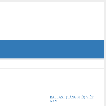
BALLAST (TĂNG PHÔ) VIỆT
e Việt Nam
được thành lập vào
NAM
và vẫn được sở hữu và điều hành