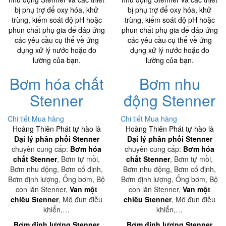
bị phụ trợ để oxy hóa, khử
bị phụ trợ để oxy hóa, khử
trùng, kiểm soát độ pH hoặc
trùng, kiểm soát độ pH hoặc
phun chất phụ gia để đáp ứng
phun chất phụ gia để đáp ứng
các yêu cầu cụ thể về ứng
các yêu cầu cụ thể về ứng
dụng xử lý nước hoặc đo
dụng xử lý nước hoặc đo
lường của bạn.
lường của bạn.
Bơm hóa chất
Bơm nhu
Stenner
động Stenner
Chi tiết
Mua hàng
Chi tiết
Mua hàng
Hoàng Thiên Phát tự hào là
Hoàng Thiên Phát tự hào là
Đại lý phân phối Stenner
Đại lý phân phối Stenner
chuyên cung cấp:
Bơm hóa
chuyên cung cấp:
Bơm hóa
chất Stenner
, Bơm tự mồi,
chất Stenner
, Bơm tự mồi,
Bơm nhu động, Bơm cố định,
Bơm nhu động, Bơm cố định,
Bơm định lượng, Ống bơm, Bộ
Bơm định lượng, Ống bơm, Bộ
con lăn Stenner,
Van một
con lăn Stenner,
Van một
chiều Stenner
, Mô đun điều
chiều Stenner
, Mô đun điều
khiển,…
khiển,…
Bơm định lượng Stenner
Bơm định lượng Stenner