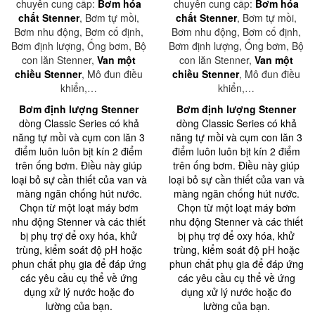
chuyên cung cấp:
Bơm hóa
chuyên cung cấp:
Bơm hóa
chất Stenner
, Bơm tự mồi,
chất Stenner
, Bơm tự mồi,
Bơm nhu động, Bơm cố định,
Bơm nhu động, Bơm cố định,
Bơm định lượng, Ống bơm, Bộ
Bơm định lượng, Ống bơm, Bộ
con lăn Stenner,
Van một
con lăn Stenner,
Van một
chiều Stenner
, Mô đun điều
chiều Stenner
, Mô đun điều
khiển,…
khiển,…
Bơm định lượng Stenner
Bơm định lượng Stenner
dòng Classic Series có khả
dòng Classic Series có khả
năng tự mồi và cụm con lăn 3
năng tự mồi và cụm con lăn 3
điểm luôn luôn bịt kín 2 điểm
điểm luôn luôn bịt kín 2 điểm
trên ống bơm. Điều này giúp
trên ống bơm. Điều này giúp
loại bỏ sự cần thiết của van và
loại bỏ sự cần thiết của van và
màng ngăn chống hút nước.
màng ngăn chống hút nước.
Chọn từ một loạt máy bơm
Chọn từ một loạt máy bơm
nhu động Stenner và các thiết
nhu động Stenner và các thiết
bị phụ trợ để oxy hóa, khử
bị phụ trợ để oxy hóa, khử
trùng, kiểm soát độ pH hoặc
trùng, kiểm soát độ pH hoặc
phun chất phụ gia để đáp ứng
phun chất phụ gia để đáp ứng
các yêu cầu cụ thể về ứng
các yêu cầu cụ thể về ứng
dụng xử lý nước hoặc đo
dụng xử lý nước hoặc đo
lường của bạn.
lường của bạn.