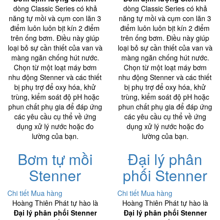
dòng Classic Series có khả
dòng Classic Series có khả
năng tự mồi và cụm con lăn 3
năng tự mồi và cụm con lăn 3
điểm luôn luôn bịt kín 2 điểm
điểm luôn luôn bịt kín 2 điểm
trên ống bơm. Điều này giúp
trên ống bơm. Điều này giúp
loại bỏ sự cần thiết của van và
loại bỏ sự cần thiết của van và
màng ngăn chống hút nước.
màng ngăn chống hút nước.
Chọn từ một loạt máy bơm
Chọn từ một loạt máy bơm
nhu động Stenner và các thiết
nhu động Stenner và các thiết
bị phụ trợ để oxy hóa, khử
bị phụ trợ để oxy hóa, khử
trùng, kiểm soát độ pH hoặc
trùng, kiểm soát độ pH hoặc
phun chất phụ gia để đáp ứng
phun chất phụ gia để đáp ứng
các yêu cầu cụ thể về ứng
các yêu cầu cụ thể về ứng
dụng xử lý nước hoặc đo
dụng xử lý nước hoặc đo
lường của bạn.
lường của bạn.
Bơm tự mồi
Đại lý phân
Stenner
phối Stenner
Chi tiết
Mua hàng
Chi tiết
Mua hàng
Hoàng Thiên Phát tự hào là
Hoàng Thiên Phát tự hào là
Đại lý phân phối Stenner
Đại lý phân phối Stenner