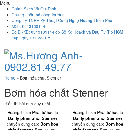
Menu
Chính Sách Và Qui Định
Chứng nhận bộ công thương
Công Ty TNHH Kỹ Thuật Công Nghệ Hoàng Thiên Phát
MST: 0313139144
Số ĐKKD: 0313139144 do Sở Kế Hoạch và Đầu Tư T.p HCM
cấp ngày 13/02/2015
Home
»
Bơm hóa chất Stenner
Bơm hóa chất Stenner
Hiển thị kết quả duy nhất
Hoàng Thiên Phát tự hào là
Hoàng Thiên Phát tự hào là
Đại lý phân phối Stenner
Đại lý phân phối Stenner
chuyên cung cấp:
Bơm hóa
chuyên cung cấp:
Bơm hóa
chất Stenner
, Bơm tự mồi,
chất Stenner
, Bơm tự mồi,