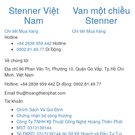
Stenner Việt
Van một chiều
Nam
Stenner
Chi tiết
Mua hàng
Chi tiết
Mua hàng
Hotline
+84 2838 959 442
Hotline
0902.81.49.77
Di Động
Về chúng tôi
Địa chỉ
96 Phan Văn Trị, Phường 10, Quận Gò Vấp, Tp.Hồ Chí
Minh, Việt Nam
Hotline: +84 2838 959 442
Di động: 0902.81.49.77
Email
thu@hoangthienphat.com
Tài khoản
Chính Sách Và Qui Định
Chứng nhận bộ công thương
Công Ty TNHH Kỹ Thuật Công Nghệ Hoàng Thiên Phát
MST: 0313139144
Số ĐKKD: 0313139144 do Sở Kế Hoạch và Đầu Tư T.p