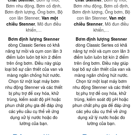
Bơm nhu động, Bơm cố định,
Bơm nhu động, Bơm cố định,
Bơm định lượng, Ống bơm, Bộ
Bơm định lượng, Ống bơm, Bộ
con lăn Stenner,
Van một
con lăn Stenner,
Van một
chiều Stenner
, Mô đun điều
chiều Stenner
, Mô đun điều
khiển,…
khiển,…
Bơm định lượng Stenner
Bơm định lượng Stenner
dòng Classic Series có khả
dòng Classic Series có khả
năng tự mồi và cụm con lăn 3
năng tự mồi và cụm con lăn 3
điểm luôn luôn bịt kín 2 điểm
điểm luôn luôn bịt kín 2 điểm
trên ống bơm. Điều này giúp
trên ống bơm. Điều này giúp
loại bỏ sự cần thiết của van và
loại bỏ sự cần thiết của van và
màng ngăn chống hút nước.
màng ngăn chống hút nước.
Chọn từ một loạt máy bơm
Chọn từ một loạt máy bơm
nhu động Stenner và các thiết
nhu động Stenner và các thiết
bị phụ trợ để oxy hóa, khử
bị phụ trợ để oxy hóa, khử
trùng, kiểm soát độ pH hoặc
trùng, kiểm soát độ pH hoặc
phun chất phụ gia để đáp ứng
phun chất phụ gia để đáp ứng
các yêu cầu cụ thể về ứng
các yêu cầu cụ thể về ứng
dụng xử lý nước hoặc đo
dụng xử lý nước hoặc đo
lường của bạn.
lường của bạn.