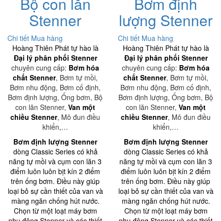
Bộ con lăn
Bơm định
Stenner
lượng Stenner
Chi tiết
Mua hàng
Chi tiết
Mua hàng
Hoàng Thiên Phát tự hào là
Hoàng Thiên Phát tự hào là
Đại lý phân phối Stenner
Đại lý phân phối Stenner
chuyên cung cấp:
Bơm hóa
chuyên cung cấp:
Bơm hóa
chất Stenner
, Bơm tự mồi,
chất Stenner
, Bơm tự mồi,
Bơm nhu động, Bơm cố định,
Bơm nhu động, Bơm cố định,
Bơm định lượng, Ống bơm, Bộ
Bơm định lượng, Ống bơm, Bộ
con lăn Stenner,
Van một
con lăn Stenner,
Van một
chiều Stenner
, Mô đun điều
chiều Stenner
, Mô đun điều
khiển,…
khiển,…
Bơm định lượng Stenner
Bơm định lượng Stenner
dòng Classic Series có khả
dòng Classic Series có khả
năng tự mồi và cụm con lăn 3
năng tự mồi và cụm con lăn 3
điểm luôn luôn bịt kín 2 điểm
điểm luôn luôn bịt kín 2 điểm
trên ống bơm. Điều này giúp
trên ống bơm. Điều này giúp
loại bỏ sự cần thiết của van và
loại bỏ sự cần thiết của van và
màng ngăn chống hút nước.
màng ngăn chống hút nước.
Chọn từ một loạt máy bơm
Chọn từ một loạt máy bơm
nhu động Stenner và các thiết
nhu động Stenner và các thiết