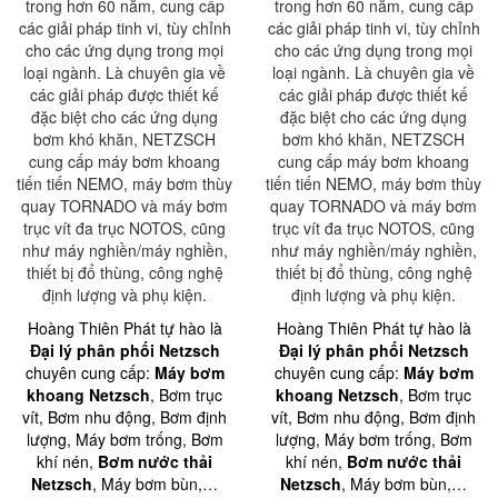
trong hơn 60 năm, cung cấp
trong hơn 60 năm, cung cấp
các giải pháp tinh vi, tùy chỉnh
các giải pháp tinh vi, tùy chỉnh
cho các ứng dụng trong mọi
cho các ứng dụng trong mọi
loại ngành. Là chuyên gia về
loại ngành. Là chuyên gia về
các giải pháp được thiết kế
các giải pháp được thiết kế
đặc biệt cho các ứng dụng
đặc biệt cho các ứng dụng
bơm khó khăn, NETZSCH
bơm khó khăn, NETZSCH
cung cấp máy bơm khoang
cung cấp máy bơm khoang
tiến tiến NEMO, máy bơm thùy
tiến tiến NEMO, máy bơm thùy
quay TORNADO và máy bơm
quay TORNADO và máy bơm
trục vít đa trục NOTOS, cũng
trục vít đa trục NOTOS, cũng
như máy nghiền/máy nghiền,
như máy nghiền/máy nghiền,
thiết bị đổ thùng, công nghệ
thiết bị đổ thùng, công nghệ
định lượng và phụ kiện.
định lượng và phụ kiện.
Hoàng Thiên Phát tự hào là
Hoàng Thiên Phát tự hào là
Đại lý phân phối Netzsch
Đại lý phân phối Netzsch
chuyên cung cấp:
Máy bơm
chuyên cung cấp:
Máy bơm
khoang Netzsch
, Bơm trục
khoang Netzsch
, Bơm trục
vít, Bơm nhu động, Bơm định
vít, Bơm nhu động, Bơm định
lượng, Máy bơm trống, Bơm
lượng, Máy bơm trống, Bơm
khí nén,
Bơm nước thải
khí nén,
Bơm nước thải
Netzsch
, Máy bơm bùn,…
Netzsch
, Máy bơm bùn,…