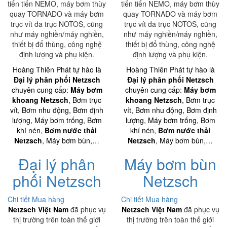
tiến tiến NEMO, máy bơm thùy
tiến tiến NEMO, máy bơm thùy
quay TORNADO và máy bơm
quay TORNADO và máy bơm
trục vít đa trục NOTOS, cũng
trục vít đa trục NOTOS, cũng
như máy nghiền/máy nghiền,
như máy nghiền/máy nghiền,
thiết bị đổ thùng, công nghệ
thiết bị đổ thùng, công nghệ
định lượng và phụ kiện.
định lượng và phụ kiện.
Hoàng Thiên Phát tự hào là
Hoàng Thiên Phát tự hào là
Đại lý phân phối Netzsch
Đại lý phân phối Netzsch
chuyên cung cấp:
Máy bơm
chuyên cung cấp:
Máy bơm
khoang Netzsch
, Bơm trục
khoang Netzsch
, Bơm trục
vít, Bơm nhu động, Bơm định
vít, Bơm nhu động, Bơm định
lượng, Máy bơm trống, Bơm
lượng, Máy bơm trống, Bơm
khí nén,
Bơm nước thải
khí nén,
Bơm nước thải
Netzsch
, Máy bơm bùn,…
Netzsch
, Máy bơm bùn,…
Đại lý phân
Máy bơm bùn
phối Netzsch
Netzsch
Chi tiết
Mua hàng
Chi tiết
Mua hàng
Netzsch Việt Nam
đã phục vụ
Netzsch Việt Nam
đã phục vụ
thị trường trên toàn thế giới
thị trường trên toàn thế giới