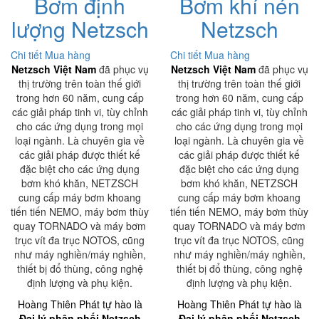
Bơm định
Bơm khí nén
lượng Netzsch
Netzsch
Chi tiết
Mua hàng
Chi tiết
Mua hàng
Netzsch Việt Nam
đã phục vụ
Netzsch Việt Nam
đã phục vụ
thị trường trên toàn thế giới
thị trường trên toàn thế giới
trong hơn 60 năm, cung cấp
trong hơn 60 năm, cung cấp
các giải pháp tinh vi, tùy chỉnh
các giải pháp tinh vi, tùy chỉnh
cho các ứng dụng trong mọi
cho các ứng dụng trong mọi
loại ngành. Là chuyên gia về
loại ngành. Là chuyên gia về
các giải pháp được thiết kế
các giải pháp được thiết kế
đặc biệt cho các ứng dụng
đặc biệt cho các ứng dụng
bơm khó khăn, NETZSCH
bơm khó khăn, NETZSCH
cung cấp máy bơm khoang
cung cấp máy bơm khoang
tiến tiến NEMO, máy bơm thùy
tiến tiến NEMO, máy bơm thùy
quay TORNADO và máy bơm
quay TORNADO và máy bơm
trục vít đa trục NOTOS, cũng
trục vít đa trục NOTOS, cũng
như máy nghiền/máy nghiền,
như máy nghiền/máy nghiền,
thiết bị đổ thùng, công nghệ
thiết bị đổ thùng, công nghệ
định lượng và phụ kiện.
định lượng và phụ kiện.
Hoàng Thiên Phát tự hào là
Hoàng Thiên Phát tự hào là
Đại lý phân phối Netzsch
Đại lý phân phối Netzsch