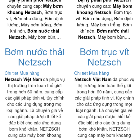
chuyên cung cấp:
Máy bơm
chuyên cung cấp:
Máy bơm
khoang Netzsch
, Bơm trục
khoang Netzsch
, Bơm trục
vít, Bơm nhu động, Bơm định
vít, Bơm nhu động, Bơm định
lượng, Máy bơm trống, Bơm
lượng, Máy bơm trống, Bơm
khí nén,
Bơm nước thải
khí nén,
Bơm nước thải
Netzsch
, Máy bơm bùn,…
Netzsch
, Máy bơm bùn,…
Bơm nước thải
Bơm trục vít
Netzsch
Netzsch
Chi tiết
Mua hàng
Chi tiết
Mua hàng
Netzsch Việt Nam
đã phục vụ
Netzsch Việt Nam
đã phục vụ
thị trường trên toàn thế giới
thị trường trên toàn thế giới
trong hơn 60 năm, cung cấp
trong hơn 60 năm, cung cấp
các giải pháp tinh vi, tùy chỉnh
các giải pháp tinh vi, tùy chỉnh
cho các ứng dụng trong mọi
cho các ứng dụng trong mọi
loại ngành. Là chuyên gia về
loại ngành. Là chuyên gia về
các giải pháp được thiết kế
các giải pháp được thiết kế
đặc biệt cho các ứng dụng
đặc biệt cho các ứng dụng
bơm khó khăn, NETZSCH
bơm khó khăn, NETZSCH
cung cấp máy bơm khoang
cung cấp máy bơm khoang