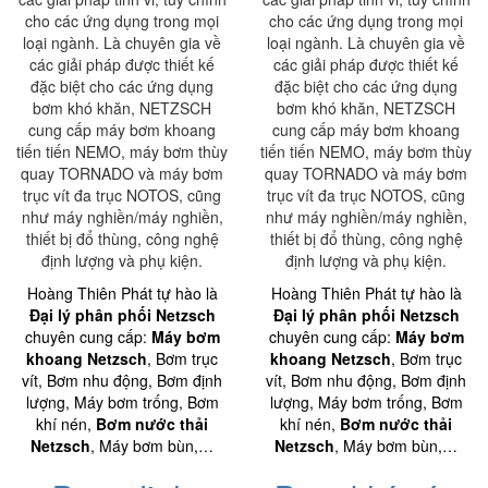
cho các ứng dụng trong mọi
cho các ứng dụng trong mọi
loại ngành. Là chuyên gia về
loại ngành. Là chuyên gia về
các giải pháp được thiết kế
các giải pháp được thiết kế
đặc biệt cho các ứng dụng
đặc biệt cho các ứng dụng
bơm khó khăn, NETZSCH
bơm khó khăn, NETZSCH
cung cấp máy bơm khoang
cung cấp máy bơm khoang
tiến tiến NEMO, máy bơm thùy
tiến tiến NEMO, máy bơm thùy
quay TORNADO và máy bơm
quay TORNADO và máy bơm
trục vít đa trục NOTOS, cũng
trục vít đa trục NOTOS, cũng
như máy nghiền/máy nghiền,
như máy nghiền/máy nghiền,
thiết bị đổ thùng, công nghệ
thiết bị đổ thùng, công nghệ
định lượng và phụ kiện.
định lượng và phụ kiện.
Hoàng Thiên Phát tự hào là
Hoàng Thiên Phát tự hào là
Đại lý phân phối Netzsch
Đại lý phân phối Netzsch
chuyên cung cấp:
Máy bơm
chuyên cung cấp:
Máy bơm
khoang Netzsch
, Bơm trục
khoang Netzsch
, Bơm trục
vít, Bơm nhu động, Bơm định
vít, Bơm nhu động, Bơm định
lượng, Máy bơm trống, Bơm
lượng, Máy bơm trống, Bơm
khí nén,
Bơm nước thải
khí nén,
Bơm nước thải
Netzsch
, Máy bơm bùn,…
Netzsch
, Máy bơm bùn,…