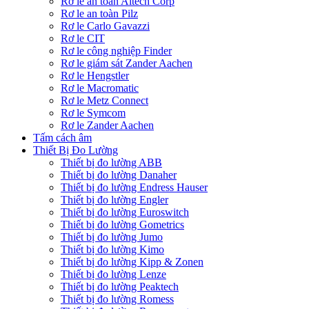
Rơ le an toàn Altech Corp
Rơ le an toàn Pilz
Rơ le Carlo Gavazzi
Rơ le CIT
Rơ le công nghiệp Finder
Rơ le giám sát Zander Aachen
Rơ le Hengstler
Rơ le Macromatic
Rơ le Metz Connect
Rơ le Symcom
Rơ le Zander Aachen
Tấm cách âm
Thiết Bị Đo Lường
Thiết bị đo lường ABB
Thiết bị đo lường Danaher
Thiết bị đo lường Endress Hauser
Thiết bị đo lường Engler
Thiết bị đo lường Euroswitch
Thiết bị đo lường Gometrics
Thiết bị đo lường Jumo
Thiết bị đo lường Kimo
Thiết bị đo lường Kipp & Zonen
Thiết bị đo lường Lenze
Thiết bị đo lường Peaktech
Thiết bị đo lường Romess