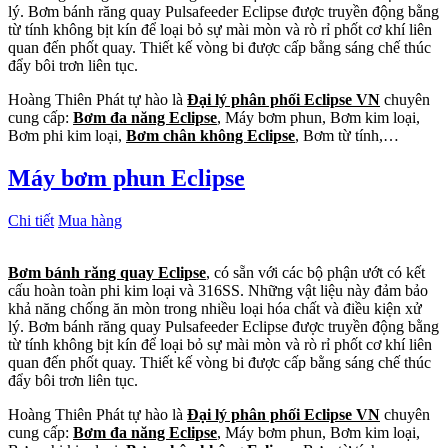
lý. Bơm bánh răng quay Pulsafeeder Eclipse được truyền động bằng
từ tính không bịt kín để loại bỏ sự mài mòn và rò rỉ phốt cơ khí liên
quan đến phốt quay. Thiết kế vòng bi được cấp bằng sáng chế thúc
đẩy bôi trơn liên tục.
Hoàng Thiên Phát tự hào là
Đại lý phân phối Eclipse VN
chuyên
cung cấp:
Bơm đa năng Eclipse
, Máy bơm phun, Bơm kim loại,
Bơm phi kim loại,
Bơm chân không Eclipse
, Bơm từ tính,…
Máy bơm phun Eclipse
Chi tiết
Mua hàng
Bơm bánh răng quay Eclipse
, có sẵn với các bộ phận ướt có kết
cấu hoàn toàn phi kim loại và 316SS. Những vật liệu này đảm bảo
khả năng chống ăn mòn trong nhiều loại hóa chất và điều kiện xử
lý. Bơm bánh răng quay Pulsafeeder Eclipse được truyền động bằng
từ tính không bịt kín để loại bỏ sự mài mòn và rò rỉ phốt cơ khí liên
quan đến phốt quay. Thiết kế vòng bi được cấp bằng sáng chế thúc
đẩy bôi trơn liên tục.
Hoàng Thiên Phát tự hào là
Đại lý phân phối Eclipse VN
chuyên
cung cấp:
Bơm đa năng Eclipse
, Máy bơm phun, Bơm kim loại,