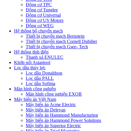
Động cơ TPC
Động cơ Tunglee
Động cơ Universal
Động cơ US Motors
Động cơ WEG
Hệ thống bộ chuyển mạch
Thiết bị chuyển mạch Bernstein
Thiết bị chuyển mạch Cornell Dubilier
Thiết bị chuyển mạch Gsee- Tech
Hệ thống tĩnh điện
Thanh xả ENULEC
Khớp nối Asiantool
Lọc dầu thủy lực
Lọc dầu Donaldson
Lọc dầu PALL
Lọc dầu Sofima
Màn hình công nghiệp
Màn hình công nghiệp EXOR
Máy biến áp Việt Nam
Máy biến áp Acme Electric
Máy biến áp Delevan
Máy biến áp Hammond Manufacturing
Máy biến áp Hammond Power Solutions
Máy biến áp Superior Electric
Máy biến áp Triad Magnetics