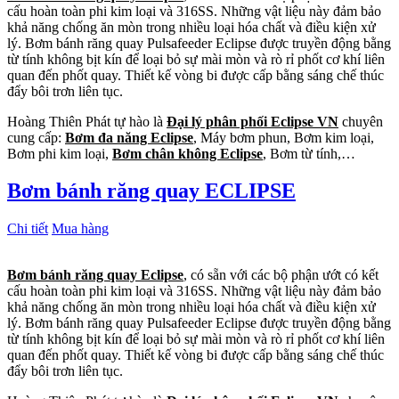
cấu hoàn toàn phi kim loại và 316SS. Những vật liệu này đảm bảo
khả năng chống ăn mòn trong nhiều loại hóa chất và điều kiện xử
lý. Bơm bánh răng quay Pulsafeeder Eclipse được truyền động bằng
từ tính không bịt kín để loại bỏ sự mài mòn và rò rỉ phốt cơ khí liên
quan đến phốt quay. Thiết kế vòng bi được cấp bằng sáng chế thúc
đẩy bôi trơn liên tục.
Hoàng Thiên Phát tự hào là
Đại lý phân phối Eclipse VN
chuyên
cung cấp:
Bơm đa năng Eclipse
, Máy bơm phun, Bơm kim loại,
Bơm phi kim loại,
Bơm chân không Eclipse
, Bơm từ tính,…
Bơm bánh răng quay ECLIPSE
Chi tiết
Mua hàng
Bơm bánh răng quay Eclipse
, có sẵn với các bộ phận ướt có kết
cấu hoàn toàn phi kim loại và 316SS. Những vật liệu này đảm bảo
khả năng chống ăn mòn trong nhiều loại hóa chất và điều kiện xử
lý. Bơm bánh răng quay Pulsafeeder Eclipse được truyền động bằng
từ tính không bịt kín để loại bỏ sự mài mòn và rò rỉ phốt cơ khí liên
quan đến phốt quay. Thiết kế vòng bi được cấp bằng sáng chế thúc
đẩy bôi trơn liên tục.