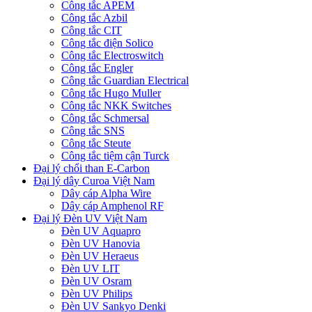
Công tắc APEM
Công tắc Azbil
Công tắc CIT
Công tắc điện Solico
Công tắc Electroswitch
Công tắc Engler
Công tắc Guardian Electrical
Công tắc Hugo Muller
Công tắc NKK Switches
Công tắc Schmersal
Công tắc SNS
Công tắc Steute
Công tắc tiệm cận Turck
Đại lý chổi than E-Carbon
Đại lý dây Curoa Việt Nam
Dây cáp Alpha Wire
Dây cáp Amphenol RF
Đại lý Đèn UV Việt Nam
Đèn UV Aquapro
Đèn UV Hanovia
Đèn UV Heraeus
Đèn UV LIT
Đèn UV Osram
Đèn UV Philips
Đèn UV Sankyo Denki