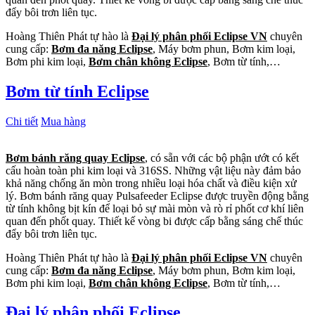
đẩy bôi trơn liên tục.
Hoàng Thiên Phát tự hào là
Đại lý phân phối Eclipse VN
chuyên
cung cấp:
Bơm đa năng Eclipse
, Máy bơm phun, Bơm kim loại,
Bơm phi kim loại,
Bơm chân không Eclipse
, Bơm từ tính,…
Bơm từ tính Eclipse
Chi tiết
Mua hàng
Bơm bánh răng quay Eclipse
, có sẵn với các bộ phận ướt có kết
cấu hoàn toàn phi kim loại và 316SS. Những vật liệu này đảm bảo
khả năng chống ăn mòn trong nhiều loại hóa chất và điều kiện xử
lý. Bơm bánh răng quay Pulsafeeder Eclipse được truyền động bằng
từ tính không bịt kín để loại bỏ sự mài mòn và rò rỉ phốt cơ khí liên
quan đến phốt quay. Thiết kế vòng bi được cấp bằng sáng chế thúc
đẩy bôi trơn liên tục.
Hoàng Thiên Phát tự hào là
Đại lý phân phối Eclipse VN
chuyên
cung cấp:
Bơm đa năng Eclipse
, Máy bơm phun, Bơm kim loại,
Bơm phi kim loại,
Bơm chân không Eclipse
, Bơm từ tính,…
Đại lý phân phối Eclipse...