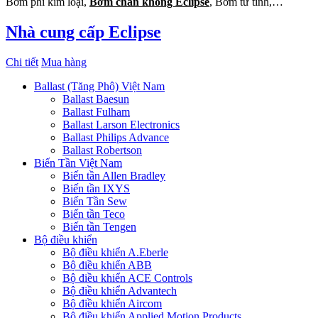
Bơm phi kim loại,
Bơm chân không Eclipse
, Bơm từ tính,…
Nhà cung cấp Eclipse
Chi tiết
Mua hàng
Ballast (Tăng Phô) Việt Nam
Ballast Baesun
Ballast Fulham
Ballast Larson Electronics
Ballast Philips Advance
Ballast Robertson
Biến Tần Việt Nam
Biến tần Allen Bradley
Biến tần IXYS
Biến Tần Sew
Biến tần Teco
Biến tần Tengen
Bộ điều khiển
Bộ điều khiển A.Eberle
Bộ điều khiển ABB
Bộ điều khiển ACE Controls
Bộ điều khiển Advantech
Bộ điều khiển Aircom
Bộ điều khiển Applied Motion Products