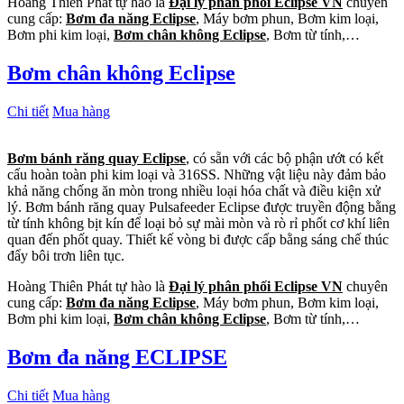
Hoàng Thiên Phát tự hào là
Đại lý phân phối Eclipse VN
chuyên
cung cấp:
Bơm đa năng Eclipse
, Máy bơm phun, Bơm kim loại,
Bơm phi kim loại,
Bơm chân không Eclipse
, Bơm từ tính,…
Bơm chân không Eclipse
Chi tiết
Mua hàng
Bơm bánh răng quay Eclipse
, có sẵn với các bộ phận ướt có kết
cấu hoàn toàn phi kim loại và 316SS. Những vật liệu này đảm bảo
khả năng chống ăn mòn trong nhiều loại hóa chất và điều kiện xử
lý. Bơm bánh răng quay Pulsafeeder Eclipse được truyền động bằng
từ tính không bịt kín để loại bỏ sự mài mòn và rò rỉ phốt cơ khí liên
quan đến phốt quay. Thiết kế vòng bi được cấp bằng sáng chế thúc
đẩy bôi trơn liên tục.
Hoàng Thiên Phát tự hào là
Đại lý phân phối Eclipse VN
chuyên
cung cấp:
Bơm đa năng Eclipse
, Máy bơm phun, Bơm kim loại,
Bơm phi kim loại,
Bơm chân không Eclipse
, Bơm từ tính,…
Bơm đa năng ECLIPSE
Chi tiết
Mua hàng