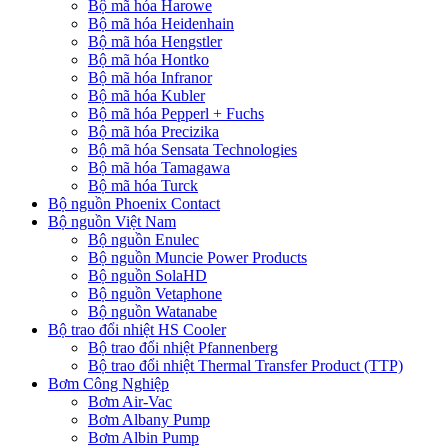
Bộ mã hóa Harowe
Bộ mã hóa Heidenhain
Bộ mã hóa Hengstler
Bộ mã hóa Hontko
Bộ mã hóa Infranor
Bộ mã hóa Kubler
Bộ mã hóa Pepperl + Fuchs
Bộ mã hóa Precizika
Bộ mã hóa Sensata Technologies
Bộ mã hóa Tamagawa
Bộ mã hóa Turck
Bộ nguồn Phoenix Contact
Bộ nguồn Việt Nam
Bộ nguồn Enulec
Bộ nguồn Muncie Power Products
Bộ nguồn SolaHD
Bộ nguồn Vetaphone
Bộ nguồn Watanabe
Bộ trao đổi nhiệt HS Cooler
Bộ trao đổi nhiệt Pfannenberg
Bộ trao đổi nhiệt Thermal Transfer Product (TTP)
Bơm Công Nghiệp
Bơm Air-Vac
Bơm Albany Pump
Bơm Albin Pump