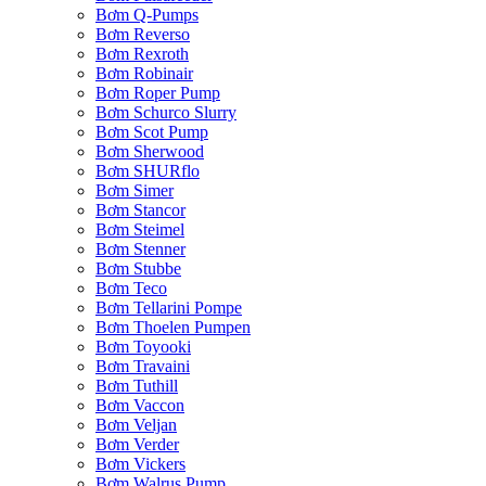
Bơm Q-Pumps
Bơm Reverso
Bơm Rexroth
Bơm Robinair
Bơm Roper Pump
Bơm Schurco Slurry
Bơm Scot Pump
Bơm Sherwood
Bơm SHURflo
Bơm Simer
Bơm Stancor
Bơm Steimel
Bơm Stenner
Bơm Stubbe
Bơm Teco
Bơm Tellarini Pompe
Bơm Thoelen Pumpen
Bơm Toyooki
Bơm Travaini
Bơm Tuthill
Bơm Vaccon
Bơm Veljan
Bơm Verder
Bơm Vickers
Bơm Walrus Pump