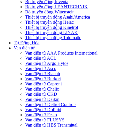
Bộ truyền động Joventa
Bộ truyền động LEANTECHNIK
Bộ truyền động Wittenstein
Thiết bị truyền động Asahi/America
Thiết bị truyền động Helac
Thiết bị truyền động Kinetrol
Thiết bị truyền động LINAK
Thiết bị truyền động Tolomatic
Tự Động Hóa
Van điện từ
Van điện từ AAA Products International
Van điện từ ACL
Van điện từ Argo Hytos
Van điện từ Asco
Van điện từ Blacoh
Van điện từ Burkert
Van điện từ Caproni
Van điện từ Chelic
Van điện từ CKD
Van điện từ Daikin
Van điện từ Deltrol Controls
Van điện từ Dofluid
Van điện từ Festo
Van điện từ FLUSYS
Van điện từ HBS Transmittal