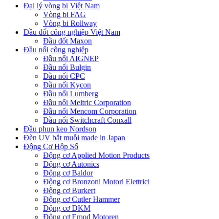
Đại lý vòng bi Việt Nam
Vòng bi FAG
Vòng bi Rollway
Đầu đốt công nghiệp Việt Nam
Đầu đốt Maxon
Đầu nối công nghiệp
Đầu nối AIGNEP
Đầu nối Bulgin
Đầu nối CPC
Đầu nối Kycon
Đầu nối Lumberg
Đầu nối Meltric Corporation
Đầu nối Mencom Corporation
Đầu nối Switchcraft Conxall
Đầu phun keo Nordson
Đèn UV bắt muỗi made in Japan
Động Cơ Hộp Số
Động cơ Applied Motion Products
Động cơ Autonics
Động cơ Baldor
Động cơ Bronzoni Motori Elettrici
Động cơ Burkert
Động cơ Cutler Hammer
Động cơ DKM
Động cơ Emod Motoren