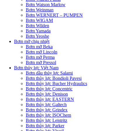
Bơm Watson Marlow
Bơm Weinman
Bơm WERNERT – PUMPEN
Bơm WIGAM
Bơm Wilden
Bơm Yamada
Bơm Yeoshe
Bơm mỡ chịu nhiệt
Bơm mỡ Beka
Bơm mỡ Lincoln
Bơm mỡ Perma
Bơm mỡ Pressol
Bơm thủy lực Việt Nam
Bơm dầu thủy lực Salami
Bơm thủy lực Bondioli Pavesi
Bơm thủy lực Bucher Hydraulics
Bơm thủy lực Concentric
Bơm thủy lực Denison
Bơm thủy lực EASTERN
Bơm thủy lực Galtech
Bơm thủy lực Grindex
Bơm thủy lực ISOChem
Bơm thủy lực Leistritz
Bơm thủy lực Parker
Bơm thủy lực Vivoil