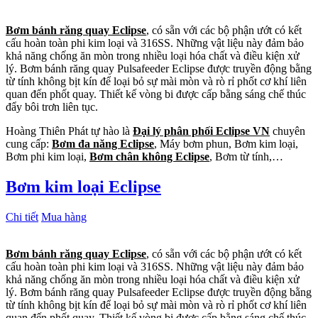
Bơm bánh răng quay Eclipse
, có sẵn với các bộ phận ướt có kết
cấu hoàn toàn phi kim loại và 316SS. Những vật liệu này đảm bảo
khả năng chống ăn mòn trong nhiều loại hóa chất và điều kiện xử
lý. Bơm bánh răng quay Pulsafeeder Eclipse được truyền động bằng
từ tính không bịt kín để loại bỏ sự mài mòn và rò rỉ phốt cơ khí liên
quan đến phốt quay. Thiết kế vòng bi được cấp bằng sáng chế thúc
đẩy bôi trơn liên tục.
Hoàng Thiên Phát tự hào là
Đại lý phân phối Eclipse VN
chuyên
cung cấp:
Bơm đa năng Eclipse
, Máy bơm phun, Bơm kim loại,
Bơm phi kim loại,
Bơm chân không Eclipse
, Bơm từ tính,…
Bơm kim loại Eclipse
Chi tiết
Mua hàng
Bơm bánh răng quay Eclipse
, có sẵn với các bộ phận ướt có kết
cấu hoàn toàn phi kim loại và 316SS. Những vật liệu này đảm bảo
khả năng chống ăn mòn trong nhiều loại hóa chất và điều kiện xử
lý. Bơm bánh răng quay Pulsafeeder Eclipse được truyền động bằng
từ tính không bịt kín để loại bỏ sự mài mòn và rò rỉ phốt cơ khí liên
quan đến phốt quay. Thiết kế vòng bi được cấp bằng sáng chế thúc