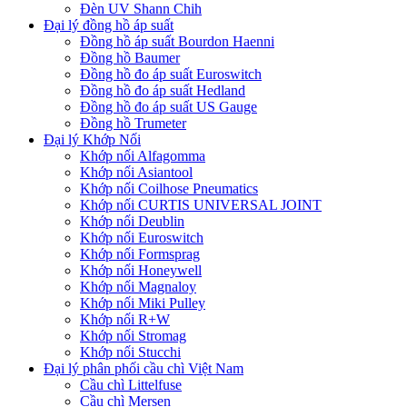
Đèn UV Shann Chih
Đại lý đồng hồ áp suất
Đồng hồ áp suất Bourdon Haenni
Đồng hồ Baumer
Đồng hồ đo áp suất Euroswitch
Đồng hồ đo áp suất Hedland
Đồng hồ đo áp suất US Gauge
Đồng hồ Trumeter
Đại lý Khớp Nối
Khớp nối Alfagomma
Khớp nối Asiantool
Khớp nối Coilhose Pneumatics
Khớp nối CURTIS UNIVERSAL JOINT
Khớp nối Deublin
Khớp nối Euroswitch
Khớp nối Formsprag
Khớp nối Honeywell
Khớp nối Magnaloy
Khớp nối Miki Pulley
Khớp nối R+W
Khớp nối Stromag
Khớp nối Stucchi
Đại lý phân phối cầu chì Việt Nam
Cầu chì Littelfuse
Cầu chì Mersen