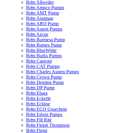
Bơm Allweiler
Bơm Ampco Pumps
Bơm AMT Pump
Bơm Ansimag
Bơm ARO Pump
Bơm Aspen Pumps
Bơm Azcue
Bơm Barmesa Pump
Bơm Barnes Pump
Bơm BlueWhite
Bơm Burks Pumps
Bơm Caproni
Bơm CAT Pumps
Bơm Charles Austen Pumps
Bơm Crown Pump
Bơm Deming Pump
Bơm DP Pump
Bơm Ebara
Bơm Eckerle
Bơm Eclipse
Bơm ECO Gearchem
Bơm Edson Pumps
Bơm Fill Rite
Bơm Finish Thompson
Bơm Flojet