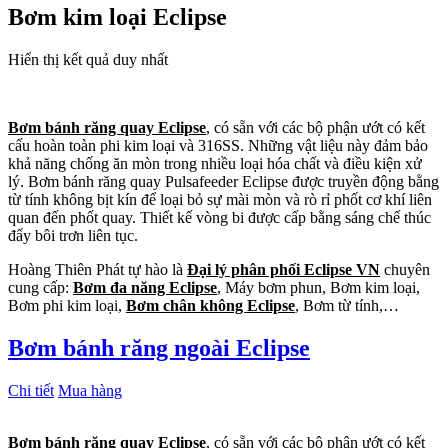
Bơm kim loại Eclipse
Hiển thị kết quả duy nhất
Bơm bánh răng quay Eclipse
, có sẵn với các bộ phận ướt có kết
cấu hoàn toàn phi kim loại và 316SS. Những vật liệu này đảm bảo
khả năng chống ăn mòn trong nhiều loại hóa chất và điều kiện xử
lý. Bơm bánh răng quay Pulsafeeder Eclipse được truyền động bằng
từ tính không bịt kín để loại bỏ sự mài mòn và rò rỉ phốt cơ khí liên
quan đến phốt quay. Thiết kế vòng bi được cấp bằng sáng chế thúc
đẩy bôi trơn liên tục.
Hoàng Thiên Phát tự hào là
Đại lý phân phối Eclipse VN
chuyên
cung cấp:
Bơm đa năng Eclipse
, Máy bơm phun, Bơm kim loại,
Bơm phi kim loại,
Bơm chân không Eclipse
, Bơm từ tính,…
Bơm bánh răng ngoài Eclipse
Chi tiết
Mua hàng
Bơm bánh răng quay Eclipse
, có sẵn với các bộ phận ướt có kết