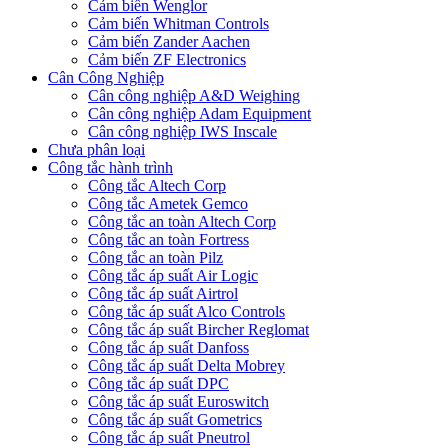
Cảm biến Wenglor
Cảm biến Whitman Controls
Cảm biến Zander Aachen
Cảm biến ZF Electronics
Cân Công Nghiệp
Cân công nghiệp A&D Weighing
Cân công nghiệp Adam Equipment
Cân công nghiệp IWS Inscale
Chưa phân loại
Công tắc hành trình
Công tắc Altech Corp
Công tắc Ametek Gemco
Công tắc an toàn Altech Corp
Công tắc an toàn Fortress
Công tắc an toàn Pilz
Công tắc áp suất Air Logic
Công tắc áp suất Airtrol
Công tắc áp suất Alco Controls
Công tắc áp suất Bircher Reglomat
Công tắc áp suất Danfoss
Công tắc áp suất Delta Mobrey
Công tắc áp suất DPC
Công tắc áp suất Euroswitch
Công tắc áp suất Gometrics
Công tắc áp suất Pneutrol