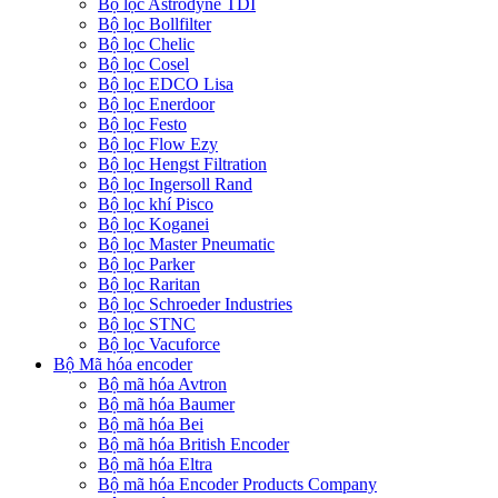
Bộ lọc Astrodyne TDI
Bộ lọc Bollfilter
Bộ lọc Chelic
Bộ lọc Cosel
Bộ lọc EDCO Lisa
Bộ lọc Enerdoor
Bộ lọc Festo
Bộ lọc Flow Ezy
Bộ lọc Hengst Filtration
Bộ lọc Ingersoll Rand
Bộ lọc khí Pisco
Bộ lọc Koganei
Bộ lọc Master Pneumatic
Bộ lọc Parker
Bộ lọc Raritan
Bộ lọc Schroeder Industries
Bộ lọc STNC
Bộ lọc Vacuforce
Bộ Mã hóa encoder
Bộ mã hóa Avtron
Bộ mã hóa Baumer
Bộ mã hóa Bei
Bộ mã hóa British Encoder
Bộ mã hóa Eltra
Bộ mã hóa Encoder Products Company