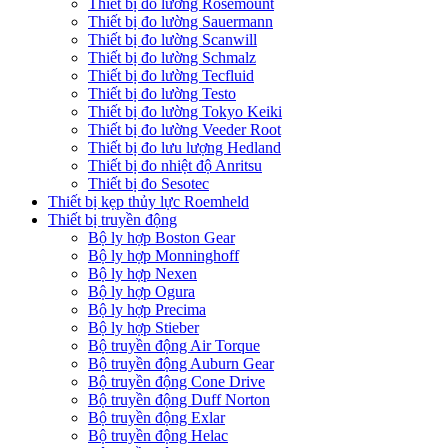
Thiết bị đo lường Rosemount
Thiết bị đo lường Sauermann
Thiết bị đo lường Scanwill
Thiết bị đo lường Schmalz
Thiết bị đo lường Tecfluid
Thiết bị đo lường Testo
Thiết bị đo lường Tokyo Keiki
Thiết bị đo lường Veeder Root
Thiết bị đo lưu lượng Hedland
Thiết bị đo nhiệt độ Anritsu
Thiết bị đo Sesotec
Thiết bị kẹp thủy lực Roemheld
Thiết bị truyền động
Bộ ly hợp Boston Gear
Bộ ly hợp Monninghoff
Bộ ly hợp Nexen
Bộ ly hợp Ogura
Bộ ly hợp Precima
Bộ ly hợp Stieber
Bộ truyền động Air Torque
Bộ truyền động Auburn Gear
Bộ truyền động Cone Drive
Bộ truyền động Duff Norton
Bộ truyền động Exlar
Bộ truyền động Helac