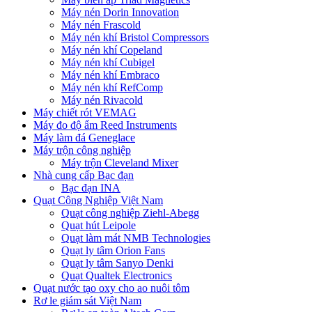
Máy nén Dorin Innovation
Máy nén Frascold
Máy nén khí Bristol Compressors
Máy nén khí Copeland
Máy nén khí Cubigel
Máy nén khí Embraco
Máy nén khí RefComp
Máy nén Rivacold
Máy chiết rót VEMAG
Máy đo độ ẩm Reed Instruments
Máy làm đá Geneglace
Máy trộn công nghiệp
Máy trộn Cleveland Mixer
Nhà cung cấp Bạc đạn
Bạc đạn INA
Quạt Công Nghiệp Việt Nam
Quạt công nghiệp Ziehl-Abegg
Quạt hút Leipole
Quạt làm mát NMB Technologies
Quạt ly tâm Orion Fans
Quạt ly tâm Sanyo Denki
Quạt Qualtek Electronics
Quạt nước tạo oxy cho ao nuôi tôm
Rơ le giám sát Việt Nam