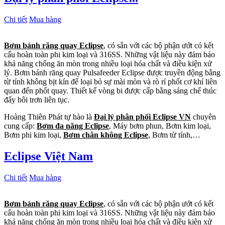
Chi tiết
Mua hàng
Bơm bánh răng quay Eclipse
, có sẵn với các bộ phận ướt có kết
cấu hoàn toàn phi kim loại và 316SS. Những vật liệu này đảm bảo
khả năng chống ăn mòn trong nhiều loại hóa chất và điều kiện xử
lý. Bơm bánh răng quay Pulsafeeder Eclipse được truyền động bằng
từ tính không bịt kín để loại bỏ sự mài mòn và rò rỉ phốt cơ khí liên
quan đến phốt quay. Thiết kế vòng bi được cấp bằng sáng chế thúc
đẩy bôi trơn liên tục.
Hoàng Thiên Phát tự hào là
Đại lý phân phối Eclipse VN
chuyên
cung cấp:
Bơm đa năng Eclipse
, Máy bơm phun, Bơm kim loại,
Bơm phi kim loại,
Bơm chân không Eclipse
, Bơm từ tính,…
Eclipse Việt Nam
Chi tiết
Mua hàng
Bơm bánh răng quay Eclipse
, có sẵn với các bộ phận ướt có kết
cấu hoàn toàn phi kim loại và 316SS. Những vật liệu này đảm bảo
khả năng chống ăn mòn trong nhiều loại hóa chất và điều kiện xử