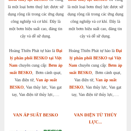
là một loại bơm thuỷ lực được sử
là một loại bơm thuỷ lực được sử
dụng rộng rãi trong các ứng dụng
dụng rộng rãi trong các ứng dụng
công nghiệp và cơ khí. Đây là
công nghiệp và cơ khí. Đây là
một bơm hiệu suất cao, đáng tin
một bơm hiệu suất cao, đáng tin
cậy và dễ sử dụng.
cậy và dễ sử dụng.
Hoàng Thiên Phát tự hào là
Đại
Hoàng Thiên Phát tự hào là
Đại
lý phân phối BESKO tại Việt
lý phân phối BESKO tại Việt
Nam
chuyên cung cấp:
Bơm áp
Nam
chuyên cung cấp:
Bơm áp
suất BESKO
, Bơm cánh quạt,
suất BESKO
, Bơm cánh quạt,
Van điện từ,
Van áp suất
Van điện từ,
Van áp suất
BESKO
, Van thủy lực, Van gạt
BESKO
, Van thủy lực, Van gạt
tay, Van điện từ thủy lực,….
tay, Van điện từ thủy lực,….
VAN ÁP SUẤT BESKO
VAN ĐIỆN TỪ THỦY
LỰC...