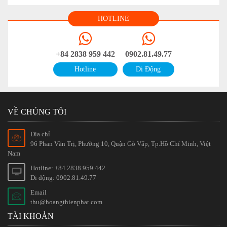
HOTLINE
+84 2838 959 442
0902.81.49.77
Hotline
Di Động
VỀ CHÚNG TÔI
Địa chỉ
96 Phan Văn Trị, Phường 10, Quận Gò Vấp, Tp.Hồ Chí Minh, Việt
Nam
Hotline: +84 2838 959 442
Di động: 0902.81.49.77
Email
thu@hoangthienphat.com
TÀI KHOẢN