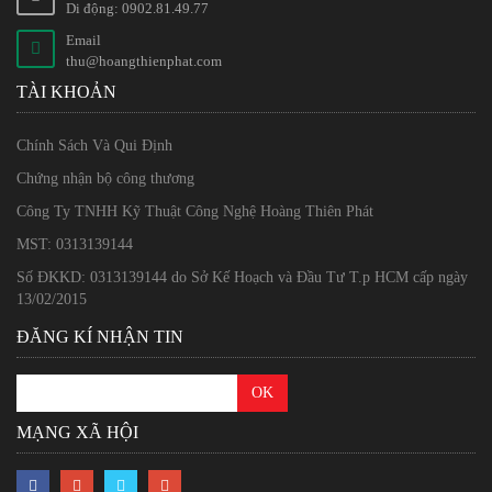
Di động: 0902.81.49.77
Email
thu@hoangthienphat.com
TÀI KHOẢN
Chính Sách Và Qui Định
Chứng nhận bộ công thương
Công Ty TNHH Kỹ Thuật Công Nghệ Hoàng Thiên Phát
MST: 0313139144
Số ĐKKD: 0313139144 do Sở Kế Hoạch và Đầu Tư T.p HCM cấp ngày
13/02/2015
ĐĂNG KÍ NHẬN TIN
MẠNG XÃ HỘI