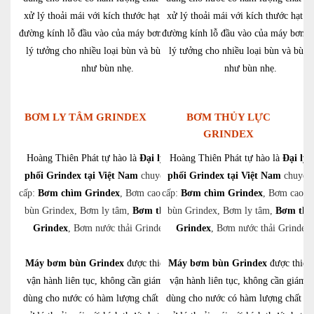
xử lý thoải mái với kích thước hạt lên đến
xử lý thoải mái với kích thước hạt l
đường kính lỗ đầu vào của máy bơm. Chúng
đường kính lỗ đầu vào của máy bơm.
lý tưởng cho nhiều loại bùn và bùn, cũng
lý tưởng cho nhiều loại bùn và bùn,
như bùn nhẹ.
như bùn nhẹ.
BƠM LY TÂM GRINDEX
BƠM THỦY LỰC
GRINDEX
Hoàng Thiên Phát tự hào là
Đại lý phân
Hoàng Thiên Phát tự hào là
Đại lý 
phối Grindex tại Việt Nam
chuyên cung
phối Grindex tại Việt Nam
chuyên
cấp:
Bơm chìm Grindex
, Bơm cao áp, Bơm
cấp:
Bơm chìm Grindex
, Bơm cao á
bùn Grindex, Bơm ly tâm,
Bơm thủy lực
bùn Grindex, Bơm ly tâm,
Bơm thủ
Grindex
, Bơm nước thải Grindex,….
Grindex
, Bơm nước thải Grindex
Máy bơm bùn Grindex
được thiết kế để
Máy bơm bùn Grindex
được thiết 
vận hành liên tục, không cần giám sát và
vận hành liên tục, không cần giám s
dùng cho nước có hàm lượng chất rắn cao,
dùng cho nước có hàm lượng chất rắ