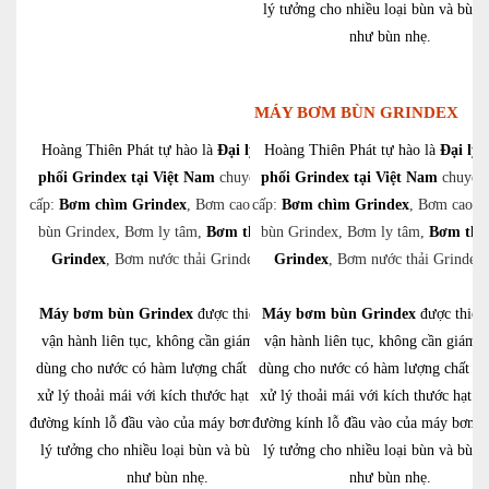
lý tưởng cho nhiều loại bùn và bùn,
như bùn nhẹ.
MÁY BƠM BÙN GRINDEX
Hoàng Thiên Phát tự hào là
Đại lý phân
Hoàng Thiên Phát tự hào là
Đại lý 
phối Grindex tại Việt Nam
chuyên cung
phối Grindex tại Việt Nam
chuyên
cấp:
Bơm chìm Grindex
, Bơm cao áp, Bơm
cấp:
Bơm chìm Grindex
, Bơm cao á
bùn Grindex, Bơm ly tâm,
Bơm thủy lực
bùn Grindex, Bơm ly tâm,
Bơm thủ
Grindex
, Bơm nước thải Grindex,….
Grindex
, Bơm nước thải Grindex
Máy bơm bùn Grindex
được thiết kế để
Máy bơm bùn Grindex
được thiết 
vận hành liên tục, không cần giám sát và
vận hành liên tục, không cần giám s
dùng cho nước có hàm lượng chất rắn cao,
dùng cho nước có hàm lượng chất rắ
xử lý thoải mái với kích thước hạt lên đến
xử lý thoải mái với kích thước hạt l
đường kính lỗ đầu vào của máy bơm. Chúng
đường kính lỗ đầu vào của máy bơm.
lý tưởng cho nhiều loại bùn và bùn, cũng
lý tưởng cho nhiều loại bùn và bùn,
như bùn nhẹ.
như bùn nhẹ.