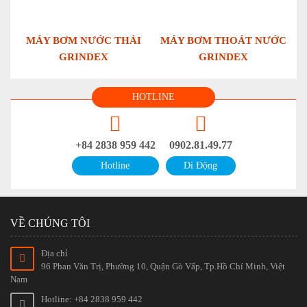
MÁY BƠM NƯỚC THẢI
MÁY BƠM THOÁT NƯỚC
GRINDEX
GRINDEX
HOTLINE
+84 2838 959 442
0902.81.49.77
Hotline
Di Động
VỀ CHÚNG TÔI
Địa chỉ
96 Phan Văn Trị, Phường 10, Quận Gò Vấp, Tp.Hồ Chí Minh, Việt
Nam
Hotline: +84 2838 959 442