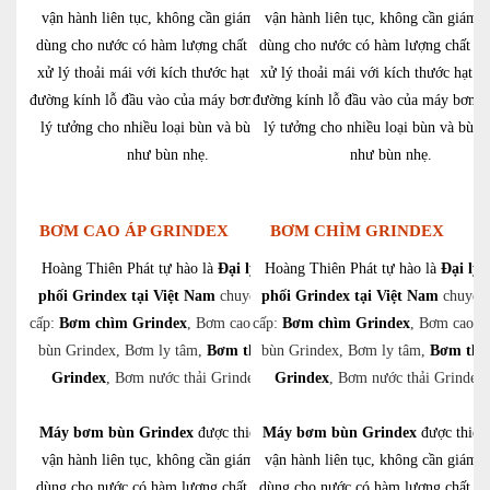
vận hành liên tục, không cần giám sát và
vận hành liên tục, không cần giám s
dùng cho nước có hàm lượng chất rắn cao,
dùng cho nước có hàm lượng chất rắ
xử lý thoải mái với kích thước hạt lên đến
xử lý thoải mái với kích thước hạt l
đường kính lỗ đầu vào của máy bơm. Chúng
đường kính lỗ đầu vào của máy bơm.
lý tưởng cho nhiều loại bùn và bùn, cũng
lý tưởng cho nhiều loại bùn và bùn,
như bùn nhẹ.
như bùn nhẹ.
BƠM CAO ÁP GRINDEX
BƠM CHÌM GRINDEX
Hoàng Thiên Phát tự hào là
Đại lý phân
Hoàng Thiên Phát tự hào là
Đại lý 
phối Grindex tại Việt Nam
chuyên cung
phối Grindex tại Việt Nam
chuyên
cấp:
Bơm chìm Grindex
, Bơm cao áp, Bơm
cấp:
Bơm chìm Grindex
, Bơm cao á
bùn Grindex, Bơm ly tâm,
Bơm thủy lực
bùn Grindex, Bơm ly tâm,
Bơm thủ
Grindex
, Bơm nước thải Grindex,….
Grindex
, Bơm nước thải Grindex
Máy bơm bùn Grindex
được thiết kế để
Máy bơm bùn Grindex
được thiết 
vận hành liên tục, không cần giám sát và
vận hành liên tục, không cần giám s
dùng cho nước có hàm lượng chất rắn cao,
dùng cho nước có hàm lượng chất rắ