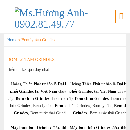
Home
»
Bơm ly tâm Grindex
BƠM LY TÂM GRINDEX
Hiển thị kết quả duy nhất
Hoàng Thiên Phát tự hào là
Đại lý phân
Hoàng Thiên Phát tự hào là
Đại lý 
phối Grindex tại Việt Nam
chuyên cung
phối Grindex tại Việt Nam
chuyên
cấp:
Bơm chìm Grindex
, Bơm cao áp, Bơm
cấp:
Bơm chìm Grindex
, Bơm cao á
bùn Grindex, Bơm ly tâm,
Bơm thủy lực
bùn Grindex, Bơm ly tâm,
Bơm thủ
Grindex
, Bơm nước thải Grindex,….
Grindex
, Bơm nước thải Grindex
Máy bơm bùn Grindex
được thiết kế để
Máy bơm bùn Grindex
được thiết 