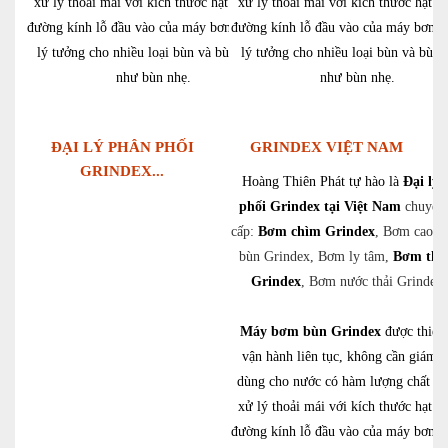
xử lý thoải mái với kích thước hạt lên đến
xử lý thoải mái với kích thước hạt l
đường kính lỗ đầu vào của máy bơm. Chúng
đường kính lỗ đầu vào của máy bơm.
lý tưởng cho nhiều loại bùn và bùn, cũng
lý tưởng cho nhiều loại bùn và bùn,
như bùn nhẹ.
như bùn nhẹ.
ĐẠI LÝ PHÂN PHỐI
GRINDEX VIỆT NAM
GRINDEX...
Hoàng Thiên Phát tự hào là
Đại lý 
phối Grindex tại Việt Nam
chuyên
cấp:
Bơm chìm Grindex
, Bơm cao á
bùn Grindex, Bơm ly tâm,
Bơm thủ
Grindex
, Bơm nước thải Grindex
Máy bơm bùn Grindex
được thiết 
vận hành liên tục, không cần giám s
dùng cho nước có hàm lượng chất rắ
xử lý thoải mái với kích thước hạt l
đường kính lỗ đầu vào của máy bơm.