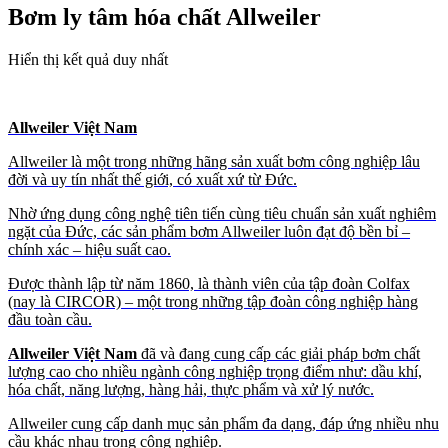
Bơm ly tâm hóa chất Allweiler
Hiển thị kết quả duy nhất
Allweiler Việt Nam
Allweiler là một trong những hãng sản xuất bơm công nghiệp lâu
đời và uy tín nhất thế giới, có xuất xứ từ Đức.
Nhờ ứng dụng công nghệ tiên tiến cùng tiêu chuẩn sản xuất nghiêm
ngặt của Đức, các sản phẩm bơm Allweiler luôn đạt độ bền bỉ –
chính xác – hiệu suất cao.
Được thành lập từ năm 1860, là thành viên của tập đoàn Colfax
(nay là CIRCOR) – một trong những tập đoàn công nghiệp hàng
đầu toàn cầu.
Allweiler Việt Nam
đã và đang cung cấp các giải pháp bơm chất
lượng cao cho nhiều ngành công nghiệp trọng điểm như: dầu khí,
hóa chất, năng lượng, hàng hải, thực phẩm và xử lý nước.
Allweiler cung cấp danh mục sản phẩm đa dạng, đáp ứng nhiều nhu
cầu khác nhau trong công nghiệp.