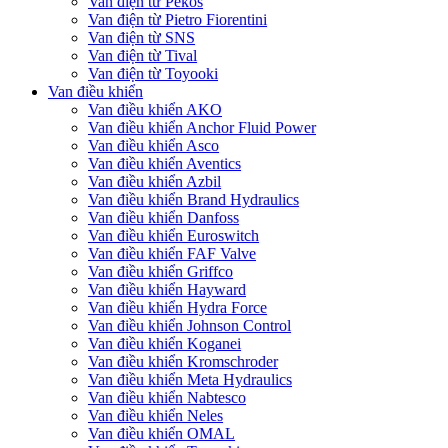
Van điện từ Pekos
Van điện từ Pietro Fiorentini
Van điện từ SNS
Van điện từ Tival
Van điện từ Toyooki
Van điều khiển
Van điều khiển AKO
Van điều khiển Anchor Fluid Power
Van điều khiển Asco
Van điều khiển Aventics
Van điều khiển Azbil
Van điều khiển Brand Hydraulics
Van điều khiển Danfoss
Van điều khiển Euroswitch
Van điều khiển FAF Valve
Van điều khiển Griffco
Van điều khiển Hayward
Van điều khiển Hydra Force
Van điều khiển Johnson Control
Van điều khiển Koganei
Van điều khiển Kromschroder
Van điều khiển Meta Hydraulics
Van điều khiển Nabtesco
Van điều khiển Neles
Van điều khiển OMAL