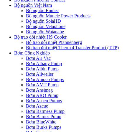
Bộ nguồn Việt Nam
Bộ nguồn Enulec
Bộ nguồn Muncie Power Products
Bộ nguồn SolaHD
Bộ nguồn Vetaphone
Bộ nguồn Watanabe
Bộ trao đổi nhiệt HS Cooler
Bộ trao đổi nhiệt Pfannenberg
Bộ trao đổi nhiệt Thermal Transfer Product (TTP)
Bơm Công Nghiệp
Bơm Air-Vac
Bơm Albany Pump
Bơm Albin Pump
Bơm Allweiler
Bơm Ampco Pumps
Bơm AMT Pump
Bơm Ansimag
Bơm ARO Pump
Bơm Aspen Pumps
Bơm Azcue
Bơm Barmesa Pump
Bơm Barnes Pump
Bơm BlueWhite
Bơm Burks Pumps