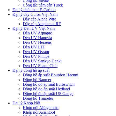
Công tắc Steute
Công tắc tiệm cận Turck
Đại lý chổi than E-Carbon
Đại lý dây Curoa Việt Nam
Dây cáp Alpha Wire
Dây cáp Amphenol RF
Đại lý Đèn UV Việt Nam
Đèn UV Aquapro
Đèn UV Hanovia
Đèn UV Heraeus
Đèn UV LIT
Đèn UV Osram
Đèn UV Philips
Đèn UV Sankyo Denki
Đèn UV Shann Chih
Đại lý đồng hồ áp suất
Đồng hồ áp suất Bourdon Haenni
Đồng hồ Baumer
Đồng hồ đo áp suất Euroswitch
Đồng hồ đo áp suất Hedland
Đồng hồ đo áp suất US Gauge
Đồng hồ Trumeter
Đại lý Khớp Nối
Khớp nối Alfagomma
Khớp nối Asiantool