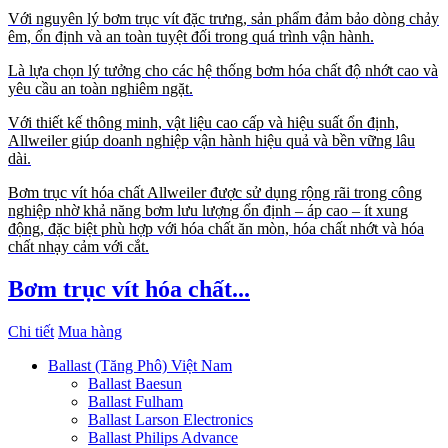
Với nguyên lý bơm trục vít đặc trưng, sản phẩm đảm bảo dòng chảy
êm, ổn định và an toàn tuyệt đối trong quá trình vận hành.
Là lựa chọn lý tưởng cho các hệ thống bơm hóa chất độ nhớt cao và
yêu cầu an toàn nghiêm ngặt.
Với thiết kế thông minh, vật liệu cao cấp và hiệu suất ổn định,
Allweiler giúp doanh nghiệp vận hành hiệu quả và bền vững lâu
dài.
Bơm trục vít hóa chất Allweiler được sử dụng rộng rãi trong công
nghiệp nhờ khả năng bơm lưu lượng ổn định – áp cao – ít xung
động, đặc biệt phù hợp với hóa chất ăn mòn, hóa chất nhớt và hóa
chất nhạy cảm với cắt.
Bơm trục vít hóa chất...
Chi tiết
Mua hàng
Ballast (Tăng Phô) Việt Nam
Ballast Baesun
Ballast Fulham
Ballast Larson Electronics
Ballast Philips Advance