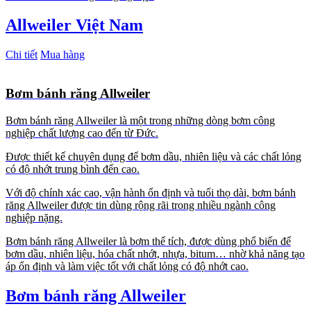
Allweiler Việt Nam
Chi tiết
Mua hàng
Bơm bánh răng Allweiler
Bơm bánh răng Allweiler là một trong những dòng bơm công
nghiệp chất lượng cao đến từ Đức.
Được thiết kế chuyên dụng để bơm dầu, nhiên liệu và các chất lỏng
có độ nhớt trung bình đến cao.
Với độ chính xác cao, vận hành ổn định và tuổi thọ dài, bơm bánh
răng Allweiler được tin dùng rộng rãi trong nhiều ngành công
nghiệp nặng.
Bơm bánh răng Allweiler là bơm thể tích, được dùng phổ biến để
bơm dầu, nhiên liệu, hóa chất nhớt, nhựa, bitum… nhờ khả năng tạo
áp ổn định và làm việc tốt với chất lỏng có độ nhớt cao.
Bơm bánh răng Allweiler