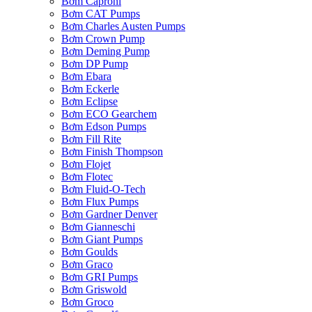
Bơm Caproni
Bơm CAT Pumps
Bơm Charles Austen Pumps
Bơm Crown Pump
Bơm Deming Pump
Bơm DP Pump
Bơm Ebara
Bơm Eckerle
Bơm Eclipse
Bơm ECO Gearchem
Bơm Edson Pumps
Bơm Fill Rite
Bơm Finish Thompson
Bơm Flojet
Bơm Flotec
Bơm Fluid-O-Tech
Bơm Flux Pumps
Bơm Gardner Denver
Bơm Gianneschi
Bơm Giant Pumps
Bơm Goulds
Bơm Graco
Bơm GRI Pumps
Bơm Griswold
Bơm Groco