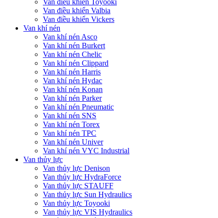
Van điều khiển Toyooki
Van điều khiển Valbia
Van điều khiển Vickers
Van khí nén
Van khí nén Asco
Van khí nén Burkert
Van khí nén Chelic
Van khí nén Clippard
Van khí nén Harris
Van khí nén Hydac
Van khí nén Konan
Van khí nén Parker
Van khí nén Pneumatic
Van khí nén SNS
Van khí nén Torex
Van khí nén TPC
Van khí nén Univer
Van khí nén VYC Industrial
Van thủy lực
Van thủy lực Denison
Van thủy lực HydraForce
Van thủy lực STAUFF
Van thủy lực Sun Hydraulics
Van thủy lực Toyooki
Van thủy lực VIS Hydraulics