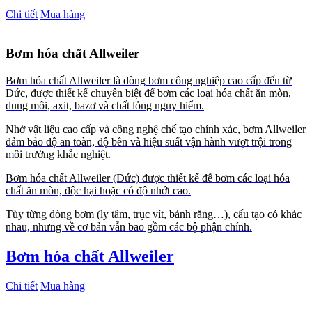
Chi tiết
Mua hàng
Bơm hóa chất Allweiler
Bơm hóa chất Allweiler là dòng bơm công nghiệp cao cấp đến từ
Đức, được thiết kế chuyên biệt để bơm các loại hóa chất ăn mòn,
dung môi, axit, bazơ và chất lỏng nguy hiểm.
Nhờ vật liệu cao cấp và công nghệ chế tạo chính xác, bơm Allweiler
đảm bảo độ an toàn, độ bền và hiệu suất vận hành vượt trội trong
môi trường khắc nghiệt.
Bơm hóa chất Allweiler (Đức) được thiết kế để bơm các loại hóa
chất ăn mòn, độc hại hoặc có độ nhớt cao.
Tùy từng dòng bơm (ly tâm, trục vít, bánh răng…), cấu tạo có khác
nhau, nhưng về cơ bản vẫn bao gồm các bộ phận chính.
Bơm hóa chất Allweiler
Chi tiết
Mua hàng