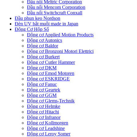
Đầu nối Meltric Corporation
Đầu nối Mencom Corporation
Đầu nối Switchcraft Conxall
Đầu phun keo Nordson
Đèn UV bắt muỗi made in Japan
Động Cơ Hộp Số
Động cơ Applied Motion Products
Động cơ Autonics
Động cơ Baldor
Động cơ Bronzoni Motori Elettrici
Động cơ Burkert
Động cơ Cutler Hammer
Động cơ DKM
Động cơ Emod Motoren
Động cơ ESKRIDGE
Động cơ Fanuc
Động cơ Geartek
Động cơ GGM
Động cơ Glems-Technik
Động cơ Helmke
Động cơ Hitachi
Động cơ Infranor
Động cơ Kollmorgen
Động cơ Leadshine
Động cơ Leroy Somer