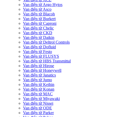
Van điện từ Argo Hytos
Van điện từ Asco
Van điện từ Blacoh
Van điện từ Burkert
Van điện từ Caproni
Van điện từ Chelic
Van điện từ CKD
Van điện từ Daikin
Van điện từ Deltrol Controls
Van điện từ Dofluid
Van điện từ Festo
Van điện từ FLUSYS
Van điện từ HBS Transmittal
Van điện từ Hirose
Van điện từ Honeywell
Van điện từ Janatics
Van điện từ Jumo
Van điện từ Keihin
Van điện từ Konan
Van điện từ MAC
Van điện từ Miyawaki
Van điện từ Nissei
Van điện từ ODE
Van điện từ Parker