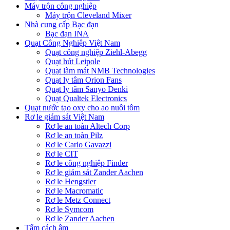
Máy trộn công nghiệp
Máy trộn Cleveland Mixer
Nhà cung cấp Bạc đạn
Bạc đạn INA
Quạt Công Nghiệp Việt Nam
Quạt công nghiệp Ziehl-Abegg
Quạt hút Leipole
Quạt làm mát NMB Technologies
Quạt ly tâm Orion Fans
Quạt ly tâm Sanyo Denki
Quạt Qualtek Electronics
Quạt nước tạo oxy cho ao nuôi tôm
Rơ le giám sát Việt Nam
Rơ le an toàn Altech Corp
Rơ le an toàn Pilz
Rơ le Carlo Gavazzi
Rơ le CIT
Rơ le công nghiệp Finder
Rơ le giám sát Zander Aachen
Rơ le Hengstler
Rơ le Macromatic
Rơ le Metz Connect
Rơ le Symcom
Rơ le Zander Aachen
Tấm cách âm