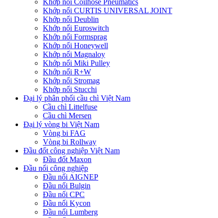
Khớp nối Coilhose Pneumatics
Khớp nối CURTIS UNIVERSAL JOINT
Khớp nối Deublin
Khớp nối Euroswitch
Khớp nối Formsprag
Khớp nối Honeywell
Khớp nối Magnaloy
Khớp nối Miki Pulley
Khớp nối R+W
Khớp nối Stromag
Khớp nối Stucchi
Đại lý phân phối cầu chì Việt Nam
Cầu chì Littelfuse
Cầu chì Mersen
Đại lý vòng bi Việt Nam
Vòng bi FAG
Vòng bi Rollway
Đầu đốt công nghiệp Việt Nam
Đầu đốt Maxon
Đầu nối công nghiệp
Đầu nối AIGNEP
Đầu nối Bulgin
Đầu nối CPC
Đầu nối Kycon
Đầu nối Lumberg