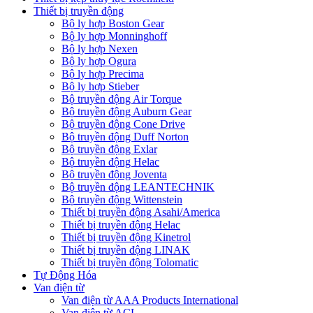
Thiết bị truyền động
Bộ ly hợp Boston Gear
Bộ ly hợp Monninghoff
Bộ ly hợp Nexen
Bộ ly hợp Ogura
Bộ ly hợp Precima
Bộ ly hợp Stieber
Bộ truyền động Air Torque
Bộ truyền động Auburn Gear
Bộ truyền động Cone Drive
Bộ truyền động Duff Norton
Bộ truyền động Exlar
Bộ truyền động Helac
Bộ truyền động Joventa
Bộ truyền động LEANTECHNIK
Bộ truyền động Wittenstein
Thiết bị truyền động Asahi/America
Thiết bị truyền động Helac
Thiết bị truyền động Kinetrol
Thiết bị truyền động LINAK
Thiết bị truyền động Tolomatic
Tự Động Hóa
Van điện từ
Van điện từ AAA Products International
Van điện từ ACL