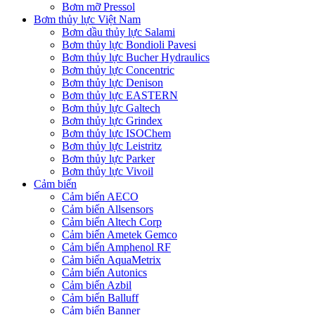
Bơm mỡ Pressol
Bơm thủy lực Việt Nam
Bơm dầu thủy lực Salami
Bơm thủy lực Bondioli Pavesi
Bơm thủy lực Bucher Hydraulics
Bơm thủy lực Concentric
Bơm thủy lực Denison
Bơm thủy lực EASTERN
Bơm thủy lực Galtech
Bơm thủy lực Grindex
Bơm thủy lực ISOChem
Bơm thủy lực Leistritz
Bơm thủy lực Parker
Bơm thủy lực Vivoil
Cảm biến
Cảm biến AECO
Cảm biến Allsensors
Cảm biến Altech Corp
Cảm biến Ametek Gemco
Cảm biến Amphenol RF
Cảm biến AquaMetrix
Cảm biến Autonics
Cảm biến Azbil
Cảm biến Balluff
Cảm biến Banner