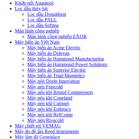
Khớp nối Asiantool
Lọc dầu thủy lực
Lọc dầu Donaldson
Lọc dầu PALL
Lọc dầu Sofima
Màn hình công nghiệp
Màn hình công nghiệp EXOR
Máy biến áp Việt Nam
Máy biến áp Acme Electric
Máy biến áp Delevan
Máy biến áp Hammond Manufacturing
Máy biến áp Hammond Power Solutions
Máy biến áp Superior Electric
Máy biến áp Triad Magnetics
Máy nén Dorin Innovation
Máy nén Frascold
Máy nén khí Bristol Compressors
Máy nén khí Copeland
Máy nén khí Cubigel
Máy nén khí Embraco
Máy nén khí RefComp
Máy nén Rivacold
Máy chiết rót VEMAG
Máy đo độ ẩm Reed Instruments
Máy làm đá Geneglace