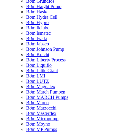
Bơm Grundfos
Bơm Haight Pump
Bơm Haskel
Bơm Hydra Cell
Bơm Hypro
Bơm Ilclube
Bơm Ismatec
Bơm Iwaki
Bơm Jabsco
Bơm Johnson Pump
Bơm Kracht
Bơm Liberty Process
Bơm Liquiflo
Bơm Little Giant
Bơm LMI
Bơm LUTZ
Bơm Magnatex
Bơm March Pumpen
Bơm MARCH Pumps
Bơm Marco
Bơm Marzocchi
Bơm Masterflex
Bơm Micropump
Bơm Moyno
Bơm MP Pumps