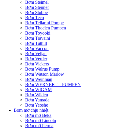
Bơm Steimel
Bơm Stenner
Bơm Stubbe
Bơm Teco
Bơm Tellarini Pompe
Bơm Thoelen Pumpen
Bơm Toyooki
Bơm Travaini
Bơm Tuthill
Bơm Vaccon
Bơm Veljan
Bơm Verder
Bơm Vickers
Bơm Walrus Pump
Bơm Watson Marlow
Bơm Weinman
Bơm WERNERT – PUMPEN
Bơm WIGAM
Bơm Wilden
Bơm Yamada
Bơm Yeoshe
Bơm mỡ chịu nhiệt
Bơm mỡ Beka
Bơm mỡ Lincoln
Bơm mỡ Perma