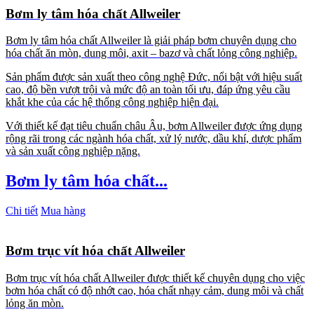
Bơm ly tâm hóa chất Allweiler
Bơm ly tâm hóa chất Allweiler là giải pháp bơm chuyên dụng cho
hóa chất ăn mòn, dung môi, axit – bazơ và chất lỏng công nghiệp.
Sản phẩm được sản xuất theo công nghệ Đức, nổi bật với hiệu suất
cao, độ bền vượt trội và mức độ an toàn tối ưu, đáp ứng yêu cầu
khắt khe của các hệ thống công nghiệp hiện đại.
Với thiết kế đạt tiêu chuẩn châu Âu, bơm Allweiler được ứng dụng
rộng rãi trong các ngành hóa chất, xử lý nước, dầu khí, dược phẩm
và sản xuất công nghiệp nặng.
Bơm ly tâm hóa chất...
Chi tiết
Mua hàng
Bơm trục vít hóa chất Allweiler
Bơm trục vít hóa chất Allweiler được thiết kế chuyên dụng cho việc
bơm hóa chất có độ nhớt cao, hóa chất nhạy cảm, dung môi và chất
lỏng ăn mòn.