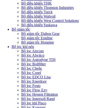
Bộ điều khiển THK
Bộ điều khiển Thomson Industries
Bộ điều khiển Turck
Bộ điều khiển Walvoil
Bộ điều khiển West Control Solutions
Bộ điều khiển Yaskawa
Bộ giảm tốc
Bộ giảm tốc Dalton Gear
Bộ giảm tốc Enidine
Bộ giảm tốc Honpine
Bộ lọc khí nén
Bộ lọc Aircom
Bộ lọc Alwitco
Bộ lọc Astrodyne TDI
Bộ lọc Bollfilter
Bộ lọc Chelic
Bộ lọc Cosel
Bộ lọc EDCO Lisa
Bộ lọc Enerdoor
Bộ lọc Festo
Bộ lọc Flow Ezy
Bộ lọc Hengst Filtration
Bộ lọc Ingersoll Rand
Bộ lọc khí Pisco
Bộ lọc Koganei