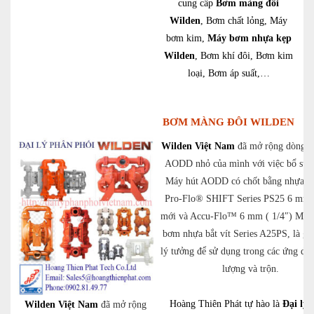
cung cấp
Bơm màng đôi
Wilden
, Bơm chất lỏng, Máy
bơm kim,
Máy bơm nhựa kẹp
Wilden
, Bơm khí đôi, Bơm kim
loại, Bơm áp suất,…
BƠM MÀNG ĐÔI WILDEN
Wilden Việt Nam
đã mở rộng dòng m
AODD nhỏ của mình với việc bổ su
Máy hút AODD có chốt bằng nhựa có
Pro-Flo® SHIFT Series PS25 6 mm 
mới và Accu-Flo™ 6 mm ( 1/4″) Mod
bơm nhựa bắt vít Series A25PS, là gi
lý tưởng để sử dụng trong các ứng dụ
lượng và trộn.
Hoàng Thiên Phát tự hào là
Đại lý 
Wilden Việt Nam
đã mở rộng