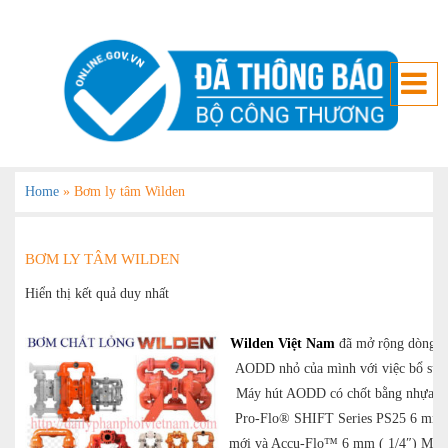
Home
»
Bơm ly tâm Wilden
BƠM LY TÂM WILDEN
Hiển thị kết quả duy nhất
Wilden Việt Nam
đã mở rộng dòng m
AODD nhỏ của mình với việc bổ su
Máy hút AODD có chốt bằng nhựa có
Pro-Flo® SHIFT Series PS25 6 mm 
mới và Accu-Flo™ 6 mm ( 1/4″) Mod