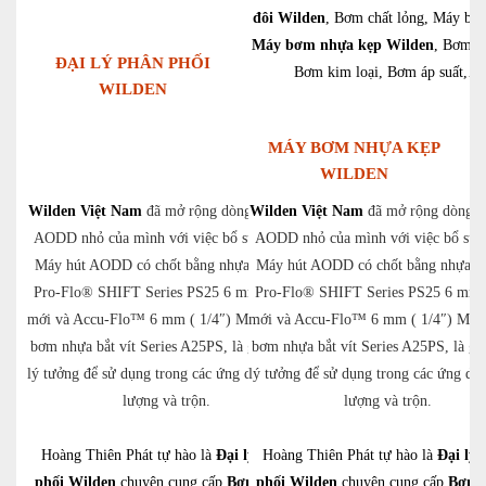
đôi Wilden
, Bơm chất lỏng, Máy bơ
Máy bơm nhựa kẹp Wilden
, Bơm kh
ĐẠI LÝ PHÂN PHỐI
Bơm kim loại, Bơm áp suất,…
WILDEN
MÁY BƠM NHỰA KẸP
WILDEN
Wilden Việt Nam
đã mở rộng dòng máy hút
Wilden Việt Nam
đã mở rộng dòng m
AODD nhỏ của mình với việc bổ sung mẫu
AODD nhỏ của mình với việc bổ su
Máy hút AODD có chốt bằng nhựa có chốt
Máy hút AODD có chốt bằng nhựa có
Pro-Flo® SHIFT Series PS25 6 mm (1/4″)
Pro-Flo® SHIFT Series PS25 6 mm 
mới và Accu-Flo™ 6 mm ( 1/4″) Model Máy
mới và Accu-Flo™ 6 mm ( 1/4″) Mod
bơm nhựa bắt vít Series A25PS, là giải pháp
bơm nhựa bắt vít Series A25PS, là gi
lý tưởng để sử dụng trong các ứng dụng định
lý tưởng để sử dụng trong các ứng dụ
lượng và trộn.
lượng và trộn.
Hoàng Thiên Phát tự hào là
Đại lý phân
Hoàng Thiên Phát tự hào là
Đại lý 
phối Wilden
chuyên cung cấp
Bơm màng
phối Wilden
chuyên cung cấp
Bơm 