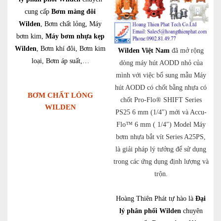
cung cấp
Bơm màng đôi
Wilden
, Bơm chất lỏng, Máy
bơm kim,
Máy bơm nhựa kẹp
Wilden
, Bơm khí đôi, Bơm kim
Wilden Việt Nam
đã mở rộng
loại, Bơm áp suất,…
dòng máy hút AODD nhỏ của
mình với việc bổ sung mẫu Máy
hút AODD có chốt bằng nhựa có
BƠM CHẤT LỎNG
chốt Pro-Flo® SHIFT Series
WILDEN
PS25 6 mm (1/4″) mới và Accu-
Flo™ 6 mm ( 1/4″) Model Máy
bơm nhựa bắt vít Series A25PS,
là giải pháp lý tưởng để sử dụng
trong các ứng dụng định lượng và
trộn.
Hoàng Thiên Phát tự hào là
Đại
lý phân phối Wilden
chuyên