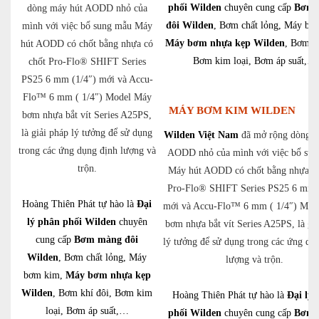
phối Wilden
chuyên cung cấp
Bơm 
dòng máy hút AODD nhỏ của
đôi Wilden
, Bơm chất lỏng, Máy bơ
mình với việc bổ sung mẫu Máy
Máy bơm nhựa kẹp Wilden
, Bơm kh
hút AODD có chốt bằng nhựa có
Bơm kim loại, Bơm áp suất,…
chốt Pro-Flo® SHIFT Series
PS25 6 mm (1/4″) mới và Accu-
Flo™ 6 mm ( 1/4″) Model Máy
MÁY BƠM KIM WILDEN
bơm nhựa bắt vít Series A25PS,
là giải pháp lý tưởng để sử dụng
Wilden Việt Nam
đã mở rộng dòng m
trong các ứng dụng định lượng và
AODD nhỏ của mình với việc bổ su
trộn.
Máy hút AODD có chốt bằng nhựa có
Pro-Flo® SHIFT Series PS25 6 mm 
Hoàng Thiên Phát tự hào là
Đại
mới và Accu-Flo™ 6 mm ( 1/4″) Mod
lý phân phối Wilden
chuyên
bơm nhựa bắt vít Series A25PS, là gi
cung cấp
Bơm màng đôi
lý tưởng để sử dụng trong các ứng dụ
Wilden
, Bơm chất lỏng, Máy
lượng và trộn.
bơm kim,
Máy bơm nhựa kẹp
Wilden
, Bơm khí đôi, Bơm kim
Hoàng Thiên Phát tự hào là
Đại lý 
loại, Bơm áp suất,…
phối Wilden
chuyên cung cấp
Bơm 