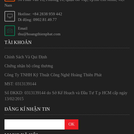
Nam
Hotline: +84 2838 959 442
Di động: 0902.81.49.77
Email
thu@hoangthienphat.com
TÀI KHOẢN
Chính Sách Và Qui Định
Chứng nhận bộ công thương
Công Ty TNHH Kỹ Thuật Công Nghệ Hoàng Thiên Phát
MST: 0313139144
Số ĐKKD: 0313139144 do Sở Kế Hoạch và Đầu Tư T.p HCM cấp ngày
13/02/2015
ĐĂNG KÍ NHẬN TIN