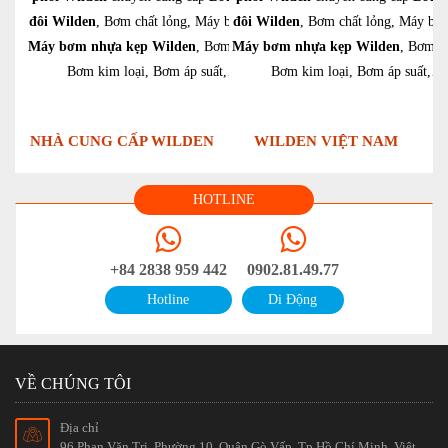
đôi Wilden
, Bơm chất lỏng, Máy bơm kim,
đôi Wilden
, Bơm chất lỏng, Máy bơ
Máy bơm nhựa kẹp Wilden
, Bơm khí đôi,
Máy bơm nhựa kẹp Wilden
, Bơm kh
Bơm kim loại, Bơm áp suất,…
Bơm kim loại, Bơm áp suất,…
NHÀ CUNG CẤP WILDEN
WILDEN VIỆT NAM
HOTLINE
+84 2838 959 442
0902.81.49.77
Hotline
Di Động
VỀ CHÚNG TÔI
Địa chỉ
96 Phan Văn Trị, Phường 10, Quận Gò Vấp, Tp.Hồ Chí Minh, Việt