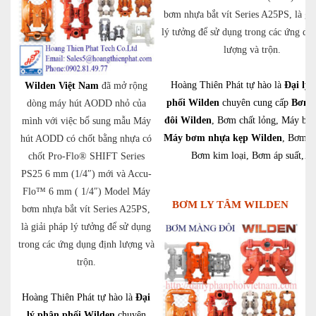
bơm nhựa bắt vít Series A25PS, là gi
lý tưởng để sử dụng trong các ứng dụ
lượng và trộn.
Hoàng Thiên Phát tự hào là
Đại lý 
Wilden Việt Nam
đã mở rộng
phối Wilden
chuyên cung cấp
Bơm 
dòng máy hút AODD nhỏ của
đôi Wilden
, Bơm chất lỏng, Máy bơ
mình với việc bổ sung mẫu Máy
Máy bơm nhựa kẹp Wilden
, Bơm kh
hút AODD có chốt bằng nhựa có
Bơm kim loại, Bơm áp suất,…
chốt Pro-Flo® SHIFT Series
PS25 6 mm (1/4″) mới và Accu-
Flo™ 6 mm ( 1/4″) Model Máy
BƠM LY TÂM WILDEN
bơm nhựa bắt vít Series A25PS,
là giải pháp lý tưởng để sử dụng
trong các ứng dụng định lượng và
trộn.
Hoàng Thiên Phát tự hào là
Đại
lý phân phối Wilden
chuyên