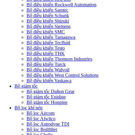
Bộ điều khiển Rockwell Automation
Bộ điều khiển Samtec
Bộ điều khiển Schunk
Bộ điều khiển Shizuki
Bộ điều khiển Siemens
Bộ điều khiển SMC
Bộ điều khiển Tamagawa
Bộ điều khiển Tecfluid
Bộ điều khiển Testo
Bộ điều khiển THK
Bộ điều khiển Thomson Industries
Bộ điều khiển Turck
Bộ điều khiển Walvoil
Bộ điều khiển West Control Solutions
Bộ điều khiển Yaskawa
Bộ giảm tốc
Bộ giảm tốc Dalton Gear
Bộ giảm tốc Enidine
Bộ giảm tốc Honpine
Bộ lọc khí nén
Bộ lọc Aircom
Bộ lọc Alwitco
Bộ lọc Astrodyne TDI
Bộ lọc Bollfilter
Bộ lọc Chelic