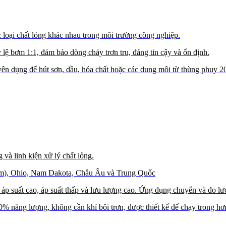
 loại chất lỏng khác nhau trong môi trường công nghiệp.
 lệ bơm 1:1, đảm bảo dòng chảy trơn tru, đáng tin cậy và ổn định.
 dụng để hút sơn, dầu, hóa chất hoặc các dung môi từ thùng phuy 200
và linh kiện xử lý chất lỏng.
 điểm), Ohio, Nam Dakota, Châu Âu và Trung Quốc
 áp suất cao, áp suất thấp và lưu lượng cao. Ứng dụng chuyển và đo l
30% năng lượng, không cần khí bôi trơn, được thiết kế để chạy trong hơ