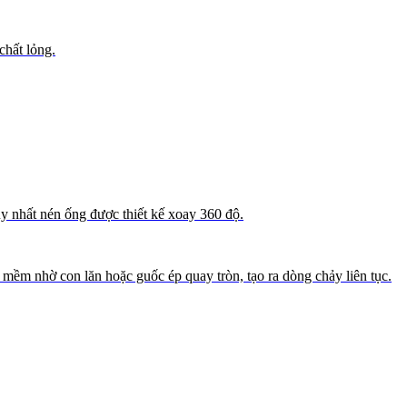
hất lỏng.
y nhất nén ống được thiết kế xoay 360 độ.
ềm nhờ con lăn hoặc guốc ép quay tròn, tạo ra dòng chảy liên tục.