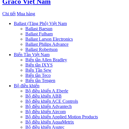
Graco Việt Nam
Chi tiết
Mua hàng
Ballast (Tăng Phô) Việt Nam
Ballast Baesun
Ballast Fulham
Ballast Larson Electronics
Ballast Philips Advance
Ballast Robertson
Biến Tần Việt Nam
Biến tần Allen Bradley
Biến tần IXYS
Biến Tần Sew
Biến tần Teco
Biến tần Tengen
Bộ điều khiển
Bộ điều khiển A.Eberle
Bộ điều khiển ABB
Bộ điều khiển ACE Controls
Bộ điều khiển Advantech
Bộ điều khiển Aircom
Bộ điều khiển Applied Motion Products
Bộ điều khiển AquaMetrix
Bộ điều khiển Asutec