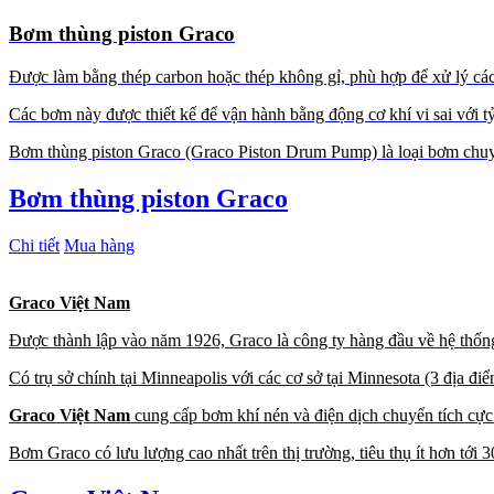
Bơm thùng piston Graco
Được làm bằng thép carbon hoặc thép không gỉ, phù hợp để xử lý các
Các bơm này được thiết kế để vận hành bằng động cơ khí vi sai với tỷ
Bơm thùng piston Graco (Graco Piston Drum Pump) là loại bơm chuyên
Bơm thùng piston Graco
Chi tiết
Mua hàng
Graco Việt Nam
Được thành lập vào năm 1926, Graco là công ty hàng đầu về hệ thống 
Có trụ sở chính tại Minneapolis với các cơ sở tại Minnesota (3 địa
Graco Việt Nam
cung cấp bơm khí nén và điện dịch chuyển tích cực
Bơm Graco có lưu lượng cao nhất trên thị trường, tiêu thụ ít hơn tới 