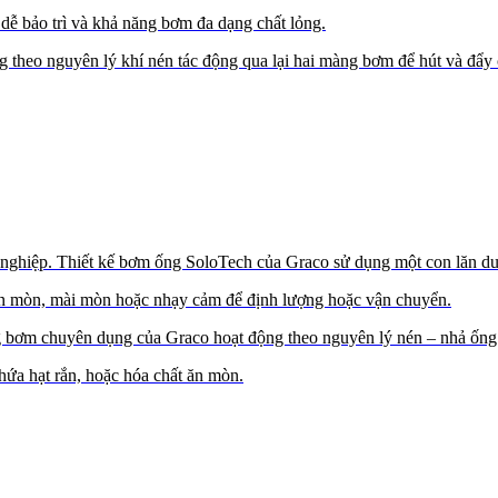
dễ bảo trì và khả năng bơm đa dạng chất lỏng.
o nguyên lý khí nén tác động qua lại hai màng bơm để hút và đẩy c
 nghiệp. Thiết kế bơm ống SoloTech của Graco sử dụng một con lăn du
ệu ăn mòn, mài mòn hoặc nhạy cảm để định lượng hoặc vận chuyển.
bơm chuyên dụng của Graco hoạt động theo nguyên lý nén – nhả ống m
chứa hạt rắn, hoặc hóa chất ăn mòn.