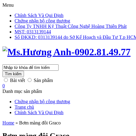
Menu
Chính Sách Và Qui Định
Chứng nhận bộ công thương
Công Ty TNHH Kỹ Thuật Công Nghệ Hoàng Thiên Phát
MST: 0313139144
Số ĐKKD: 0313139144 do Sở Kế Hoạch và Đầu Tư T.p HCM 
Tìm kiếm
Bài viết
Sản phẩm
0
Danh mục sản phẩm
Chứng nhận bộ công thương
Trang chủ
Chính Sách Và Qui Định
Home
»
Bơm màng đôi Graco
Bơm màng đôi Graco