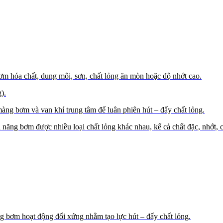
hóa chất, dung môi, sơn, chất lỏng ăn mòn hoặc độ nhớt cao.
).
ng bơm và van khí trung tâm để luân phiên hút – đẩy chất lỏng.
ăng bơm được nhiều loại chất lỏng khác nhau, kể cả chất đặc, nhớt, c
g bơm hoạt động đối xứng nhằm tạo lực hút – đẩy chất lỏng.