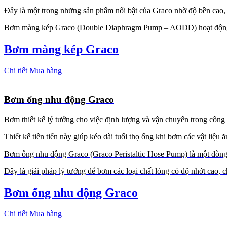
Đây là một trong những sản phẩm nổi bật của Graco nhờ độ bền cao, 
Bơm màng kép Graco (Double Diaphragm Pump – AODD) hoạt động the
Bơm màng kép Graco
Chi tiết
Mua hàng
Bơm ống nhu động Graco
Bơm thiết kế lý tưởng cho việc định lượng và vận chuyển trong công
Thiết kế tiên tiến này giúp kéo dài tuổi thọ ống khi bơm các vật li
Bơm ống nhu động Graco (Graco Peristaltic Hose Pump) là một dòng 
Đây là giải pháp lý tưởng để bơm các loại chất lỏng có độ nhớt cao, 
Bơm ống nhu động Graco
Chi tiết
Mua hàng