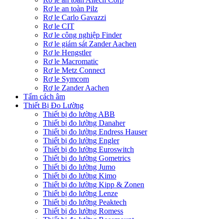
Rơ le an toàn Pilz
Rơ le Carlo Gavazzi
Rơ le CIT
Rơ le công nghiệp Finder
Rơ le giám sát Zander Aachen
Rơ le Hengstler
Rơ le Macromatic
Rơ le Metz Connect
Rơ le Symcom
Rơ le Zander Aachen
Tấm cách âm
Thiết Bị Đo Lường
Thiết bị đo lường ABB
Thiết bị đo lường Danaher
Thiết bị đo lường Endress Hauser
Thiết bị đo lường Engler
Thiết bị đo lường Euroswitch
Thiết bị đo lường Gometrics
Thiết bị đo lường Jumo
Thiết bị đo lường Kimo
Thiết bị đo lường Kipp & Zonen
Thiết bị đo lường Lenze
Thiết bị đo lường Peaktech
Thiết bị đo lường Romess