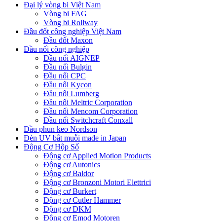
Đại lý vòng bi Việt Nam
Vòng bi FAG
Vòng bi Rollway
Đầu đốt công nghiệp Việt Nam
Đầu đốt Maxon
Đầu nối công nghiệp
Đầu nối AIGNEP
Đầu nối Bulgin
Đầu nối CPC
Đầu nối Kycon
Đầu nối Lumberg
Đầu nối Meltric Corporation
Đầu nối Mencom Corporation
Đầu nối Switchcraft Conxall
Đầu phun keo Nordson
Đèn UV bắt muỗi made in Japan
Động Cơ Hộp Số
Động cơ Applied Motion Products
Động cơ Autonics
Động cơ Baldor
Động cơ Bronzoni Motori Elettrici
Động cơ Burkert
Động cơ Cutler Hammer
Động cơ DKM
Động cơ Emod Motoren