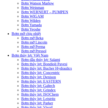
Bơm Watson Marlow
Bơm Weinman
Bơm WERNERT – PUMPEN
Bơm WIGAM
Bơm Wilden
Bơm Yamada
Bơm Yeoshe
Bơm mỡ chịu nhiệt
Bơm mỡ Beka
Bơm mỡ Lincoln
Bơm mỡ Perma
Bơm mỡ Pressol
Bơm thủy lực Việt Nam
Bơm dầu thủy lực Salami
Bơm thủy lực Bondioli Pavesi
Bơm thủy lực Bucher Hydraulics
Bơm thủy lực Concentric
Bơm thủy lực Denison
Bơm thủy lực EASTERN
Bơm thủy lực Galtech
Bơm thủy lực Grindex
Bơm thủy lực ISOChem
Bơm thủy lực Leistritz
Bơm thủy lực Parker
Bơm thủy lực Vivoil