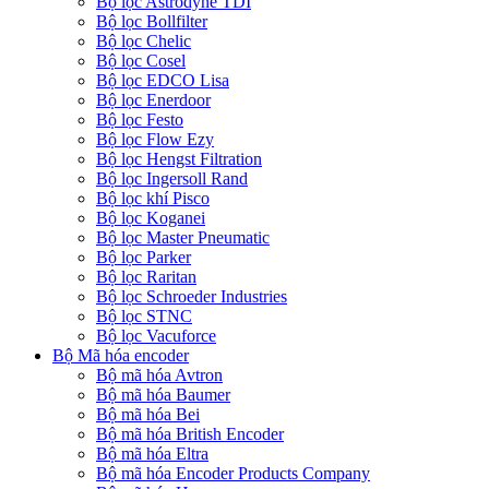
Bộ lọc Astrodyne TDI
Bộ lọc Bollfilter
Bộ lọc Chelic
Bộ lọc Cosel
Bộ lọc EDCO Lisa
Bộ lọc Enerdoor
Bộ lọc Festo
Bộ lọc Flow Ezy
Bộ lọc Hengst Filtration
Bộ lọc Ingersoll Rand
Bộ lọc khí Pisco
Bộ lọc Koganei
Bộ lọc Master Pneumatic
Bộ lọc Parker
Bộ lọc Raritan
Bộ lọc Schroeder Industries
Bộ lọc STNC
Bộ lọc Vacuforce
Bộ Mã hóa encoder
Bộ mã hóa Avtron
Bộ mã hóa Baumer
Bộ mã hóa Bei
Bộ mã hóa British Encoder
Bộ mã hóa Eltra
Bộ mã hóa Encoder Products Company