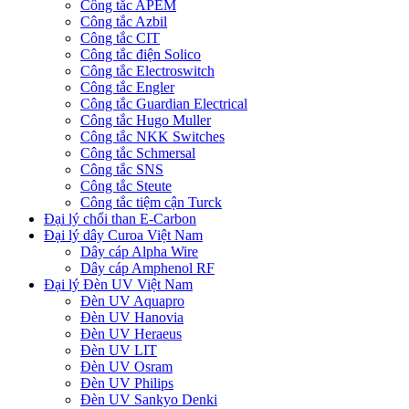
Công tắc APEM
Công tắc Azbil
Công tắc CIT
Công tắc điện Solico
Công tắc Electroswitch
Công tắc Engler
Công tắc Guardian Electrical
Công tắc Hugo Muller
Công tắc NKK Switches
Công tắc Schmersal
Công tắc SNS
Công tắc Steute
Công tắc tiệm cận Turck
Đại lý chổi than E-Carbon
Đại lý dây Curoa Việt Nam
Dây cáp Alpha Wire
Dây cáp Amphenol RF
Đại lý Đèn UV Việt Nam
Đèn UV Aquapro
Đèn UV Hanovia
Đèn UV Heraeus
Đèn UV LIT
Đèn UV Osram
Đèn UV Philips
Đèn UV Sankyo Denki