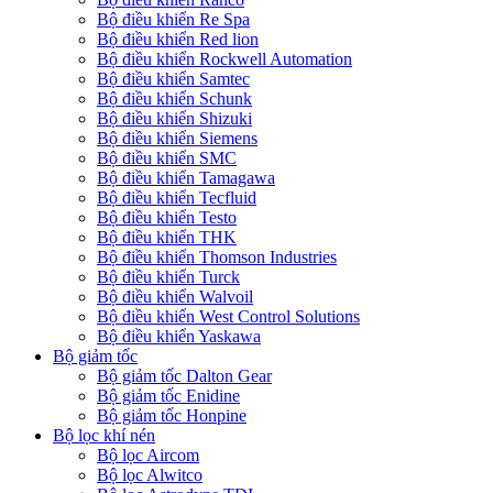
Bộ điều khiển Re Spa
Bộ điều khiển Red lion
Bộ điều khiển Rockwell Automation
Bộ điều khiển Samtec
Bộ điều khiển Schunk
Bộ điều khiển Shizuki
Bộ điều khiển Siemens
Bộ điều khiển SMC
Bộ điều khiển Tamagawa
Bộ điều khiển Tecfluid
Bộ điều khiển Testo
Bộ điều khiển THK
Bộ điều khiển Thomson Industries
Bộ điều khiển Turck
Bộ điều khiển Walvoil
Bộ điều khiển West Control Solutions
Bộ điều khiển Yaskawa
Bộ giảm tốc
Bộ giảm tốc Dalton Gear
Bộ giảm tốc Enidine
Bộ giảm tốc Honpine
Bộ lọc khí nén
Bộ lọc Aircom
Bộ lọc Alwitco