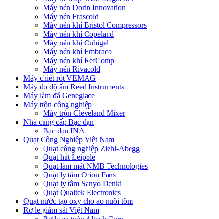
Máy nén Dorin Innovation
Máy nén Frascold
Máy nén khí Bristol Compressors
Máy nén khí Copeland
Máy nén khí Cubigel
Máy nén khí Embraco
Máy nén khí RefComp
Máy nén Rivacold
Máy chiết rót VEMAG
Máy đo độ ẩm Reed Instruments
Máy làm đá Geneglace
Máy trộn công nghiệp
Máy trộn Cleveland Mixer
Nhà cung cấp Bạc đạn
Bạc đạn INA
Quạt Công Nghiệp Việt Nam
Quạt công nghiệp Ziehl-Abegg
Quạt hút Leipole
Quạt làm mát NMB Technologies
Quạt ly tâm Orion Fans
Quạt ly tâm Sanyo Denki
Quạt Qualtek Electronics
Quạt nước tạo oxy cho ao nuôi tôm
Rơ le giám sát Việt Nam
Rơ le an toàn Altech Corp