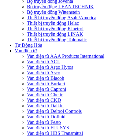
Bộ truyền động Joventa
Bộ truyền động LEANTECHNIK
Bộ truyền động Wittenstein
Thiết bị truyền động Asahi/America
Thiết bị truyền động Helac
Thiết bị truyền động Kinetrol
Thiết bị truyền động LINAK
Thiết bị truyền động Tolomatic
Tự Động Hóa
Van điện từ
Van điện từ AAA Products International
Van điện từ ACL
Van điện từ Argo Hytos
Van điện từ Asco
Van điện từ Blacoh
Van điện từ Burkert
Van điện từ Caproni
Van điện từ Chelic
Van điện từ CKD
Van điện từ Daikin
Van điện từ Deltrol Controls
Van điện từ Dofluid
Van điện từ Festo
Van điện từ FLUSYS
Van điện từ HBS Transmittal