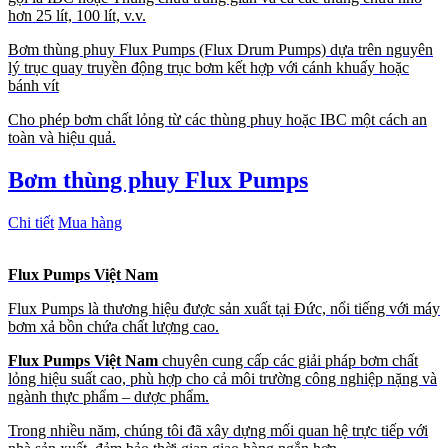
hơn 25 lít, 100 lít, v.v.
Bơm thùng phuy Flux Pumps (Flux Drum Pumps) dựa trên nguyên
lý trục quay truyền động trục bơm kết hợp với cánh khuấy hoặc
bánh vít
Cho phép bơm chất lỏng từ các thùng phuy hoặc IBC một cách an
toàn và hiệu quả.
Bơm thùng phuy Flux Pumps
Chi tiết
Mua hàng
Flux Pumps Việt Nam
Flux Pumps là thương hiệu được sản xuất tại Đức, nổi tiếng với máy
bơm xả bồn chứa chất lượng cao.
Flux Pumps Việt Nam
chuyên cung cấp các giải pháp bơm chất
lỏng hiệu suất cao, phù hợp cho cả môi trường công nghiệp nặng và
ngành thực phẩm – dược phẩm.
Trong nhiều năm, chúng tôi đã xây dựng mối quan hệ trực tiếp với