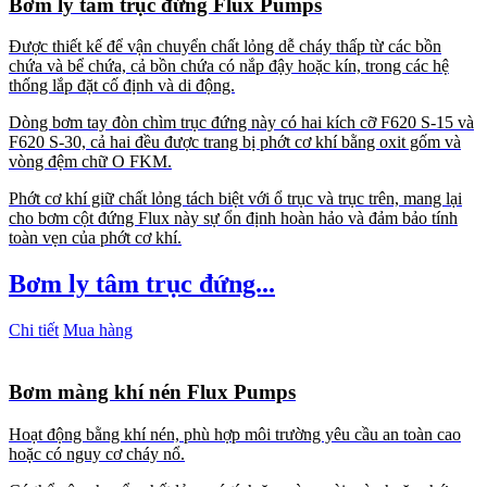
Bơm ly tâm trục đứng Flux Pumps
Được thiết kế để vận chuyển chất lỏng dễ cháy thấp từ các bồn
chứa và bể chứa, cả bồn chứa có nắp đậy hoặc kín, trong các hệ
thống lắp đặt cố định và di động.
Dòng bơm tay đòn chìm trục đứng này có hai kích cỡ F620 S-15 và
F620 S-30, cả hai đều được trang bị phớt cơ khí bằng oxit gốm và
vòng đệm chữ O FKM.
Phớt cơ khí giữ chất lỏng tách biệt với ổ trục và trục trên, mang lại
cho bơm cột đứng Flux này sự ổn định hoàn hảo và đảm bảo tính
toàn vẹn của phớt cơ khí.
Bơm ly tâm trục đứng...
Chi tiết
Mua hàng
Bơm màng khí nén Flux Pumps
Hoạt động bằng khí nén, phù hợp môi trường yêu cầu an toàn cao
hoặc có nguy cơ cháy nổ.