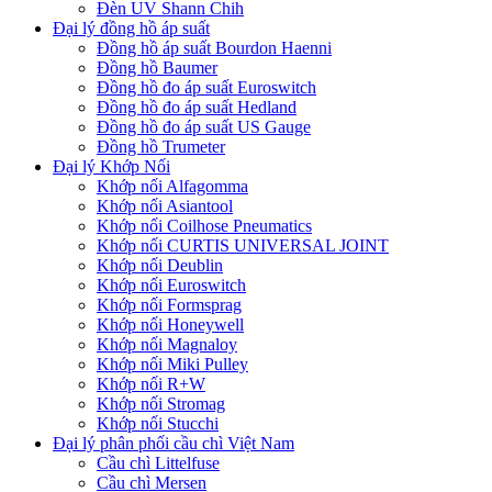
Đèn UV Shann Chih
Đại lý đồng hồ áp suất
Đồng hồ áp suất Bourdon Haenni
Đồng hồ Baumer
Đồng hồ đo áp suất Euroswitch
Đồng hồ đo áp suất Hedland
Đồng hồ đo áp suất US Gauge
Đồng hồ Trumeter
Đại lý Khớp Nối
Khớp nối Alfagomma
Khớp nối Asiantool
Khớp nối Coilhose Pneumatics
Khớp nối CURTIS UNIVERSAL JOINT
Khớp nối Deublin
Khớp nối Euroswitch
Khớp nối Formsprag
Khớp nối Honeywell
Khớp nối Magnaloy
Khớp nối Miki Pulley
Khớp nối R+W
Khớp nối Stromag
Khớp nối Stucchi
Đại lý phân phối cầu chì Việt Nam
Cầu chì Littelfuse
Cầu chì Mersen