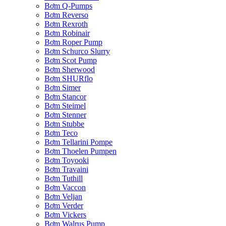
Bơm Q-Pumps
Bơm Reverso
Bơm Rexroth
Bơm Robinair
Bơm Roper Pump
Bơm Schurco Slurry
Bơm Scot Pump
Bơm Sherwood
Bơm SHURflo
Bơm Simer
Bơm Stancor
Bơm Steimel
Bơm Stenner
Bơm Stubbe
Bơm Teco
Bơm Tellarini Pompe
Bơm Thoelen Pumpen
Bơm Toyooki
Bơm Travaini
Bơm Tuthill
Bơm Vaccon
Bơm Veljan
Bơm Verder
Bơm Vickers
Bơm Walrus Pump