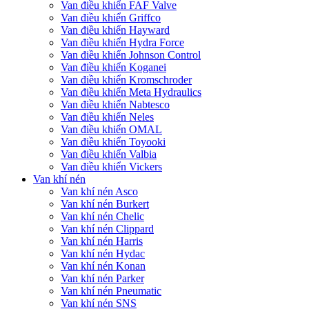
Van điều khiển FAF Valve
Van điều khiển Griffco
Van điều khiển Hayward
Van điều khiển Hydra Force
Van điều khiển Johnson Control
Van điều khiển Koganei
Van điều khiển Kromschroder
Van điều khiển Meta Hydraulics
Van điều khiển Nabtesco
Van điều khiển Neles
Van điều khiển OMAL
Van điều khiển Toyooki
Van điều khiển Valbia
Van điều khiển Vickers
Van khí nén
Van khí nén Asco
Van khí nén Burkert
Van khí nén Chelic
Van khí nén Clippard
Van khí nén Harris
Van khí nén Hydac
Van khí nén Konan
Van khí nén Parker
Van khí nén Pneumatic
Van khí nén SNS