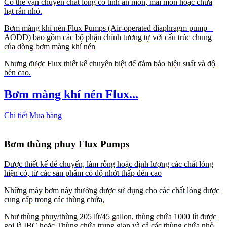
Có thể vận chuyển chất lỏng có tính ăn mòn, mài mòn hoặc chứa
hạt rắn nhỏ.
Bơm màng khí nén Flux Pumps (Air-operated diaphragm pump –
AODD) bao gồm các bộ phận chính tương tự với cấu trúc chung
của dòng bơm màng khí nén
Nhưng được Flux thiết kế chuyên biệt để đảm bảo hiệu suất và độ
bền cao.
Bơm màng khí nén Flux...
Chi tiết
Mua hàng
Bơm thùng phuy Flux Pumps
Được thiết kế để chuyển, làm rỗng hoặc định lượng các chất lỏng
hiện có, từ các sản phẩm có độ nhớt thấp đến cao
Những máy bơm này thường được sử dụng cho các chất lỏng được
cung cấp trong các thùng chứa,
Như thùng phuy/thùng 205 lít/45 gallon, thùng chứa 1000 lít được
gọi là IBC hoặc Thùng chứa trung gian và cả các thùng chứa nhỏ