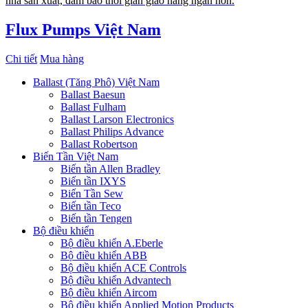
nhà sản xuất, đảm bảo thời gian giao hàng ngắn hơn.
Flux Pumps Việt Nam
Chi tiết
Mua hàng
Ballast (Tăng Phô) Việt Nam
Ballast Baesun
Ballast Fulham
Ballast Larson Electronics
Ballast Philips Advance
Ballast Robertson
Biến Tần Việt Nam
Biến tần Allen Bradley
Biến tần IXYS
Biến Tần Sew
Biến tần Teco
Biến tần Tengen
Bộ điều khiển
Bộ điều khiển A.Eberle
Bộ điều khiển ABB
Bộ điều khiển ACE Controls
Bộ điều khiển Advantech
Bộ điều khiển Aircom
Bộ điều khiển Applied Motion Products