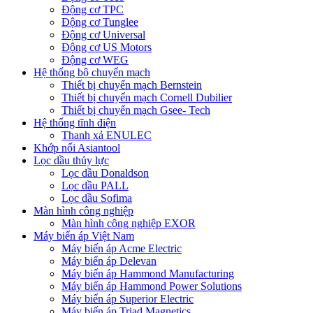
Động cơ TPC
Động cơ Tunglee
Động cơ Universal
Động cơ US Motors
Động cơ WEG
Hệ thống bộ chuyển mạch
Thiết bị chuyển mạch Bernstein
Thiết bị chuyển mạch Cornell Dubilier
Thiết bị chuyển mạch Gsee- Tech
Hệ thống tĩnh điện
Thanh xả ENULEC
Khớp nối Asiantool
Lọc dầu thủy lực
Lọc dầu Donaldson
Lọc dầu PALL
Lọc dầu Sofima
Màn hình công nghiệp
Màn hình công nghiệp EXOR
Máy biến áp Việt Nam
Máy biến áp Acme Electric
Máy biến áp Delevan
Máy biến áp Hammond Manufacturing
Máy biến áp Hammond Power Solutions
Máy biến áp Superior Electric
Máy biến áp Triad Magnetics