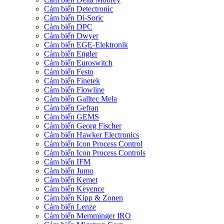
Cảm biến Detectronic
Cảm biến Di-Soric
Cảm biến DPC
Cảm biến Dwyer
Cảm biến EGE-Elektronik
Cảm biến Engler
Cảm biến Euroswitch
Cảm biến Festo
Cảm biến Finetek
Cảm biến Flowline
Cảm biến Galltec Mela
Cảm biến Gefran
Cảm biến GEMS
Cảm biến Georg Fischer
Cảm biến Hawker Electronics
Cảm biến Icon Process Control
Cảm biến Icon Process Controls
Cảm biến IFM
Cảm biến Jumo
Cảm biến Kemet
Cảm biến Keyence
Cảm biến Kipp & Zonen
Cảm biến Lenze
Cảm biến Memminger IRO