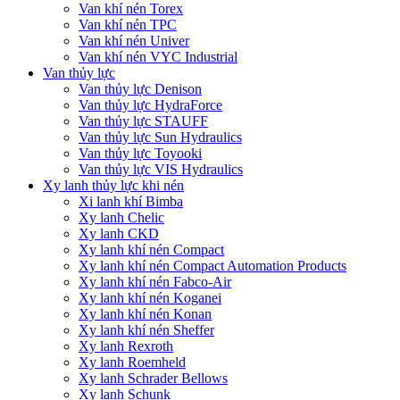
Van khí nén Torex
Van khí nén TPC
Van khí nén Univer
Van khí nén VYC Industrial
Van thủy lực
Van thủy lực Denison
Van thủy lực HydraForce
Van thủy lực STAUFF
Van thủy lực Sun Hydraulics
Van thủy lực Toyooki
Van thủy lực VIS Hydraulics
Xy lanh thủy lực khi nén
Xi lanh khí Bimba
Xy lanh Chelic
Xy lanh CKD
Xy lanh khí nén Compact
Xy lanh khí nén Compact Automation Products
Xy lanh khí nén Fabco-Air
Xy lanh khí nén Koganei
Xy lanh khí nén Konan
Xy lanh khí nén Sheffer
Xy lanh Rexroth
Xy lanh Roemheld
Xy lanh Schrader Bellows
Xy lanh Schunk