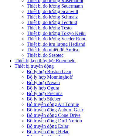
Thiết bị đo lường Rosemount
Thiết bị đo lường Sauermann
Thiết bị đo lường Scanwill
Thiết bị đo lường Schmalz
Thiết bị đo lường Tecfluid
Thiết bị đo lường Testo
Thiết bị đo lường Tokyo Keiki
Thiết bị đo lường Veeder Root
Thiết bị đo lưu lượng Hedland
Thiết bị đo nhiệt độ Anritsu
Thiết bị đo Sesotec
Thiết bị kẹp thủy lực Roemheld
Thiết bị truyền động
Bộ ly hợp Boston Gear
Bộ ly hợp Monninghoff
Bộ ly hợp Nexen
Bộ ly hợp Ogura
Bộ ly hợp Precima
Bộ ly hợp Stieber
Bộ truyền động Air Torque
Bộ truyền động Auburn Gear
Bộ truyền động Cone Drive
Bộ truyền động Duff Norton
Bộ truyền động Exlar
Bộ truyền động Helac