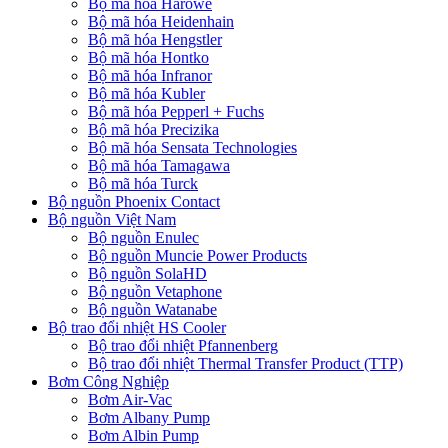
Bộ mã hóa Harowe
Bộ mã hóa Heidenhain
Bộ mã hóa Hengstler
Bộ mã hóa Hontko
Bộ mã hóa Infranor
Bộ mã hóa Kubler
Bộ mã hóa Pepperl + Fuchs
Bộ mã hóa Precizika
Bộ mã hóa Sensata Technologies
Bộ mã hóa Tamagawa
Bộ mã hóa Turck
Bộ nguồn Phoenix Contact
Bộ nguồn Việt Nam
Bộ nguồn Enulec
Bộ nguồn Muncie Power Products
Bộ nguồn SolaHD
Bộ nguồn Vetaphone
Bộ nguồn Watanabe
Bộ trao đổi nhiệt HS Cooler
Bộ trao đổi nhiệt Pfannenberg
Bộ trao đổi nhiệt Thermal Transfer Product (TTP)
Bơm Công Nghiệp
Bơm Air-Vac
Bơm Albany Pump
Bơm Albin Pump