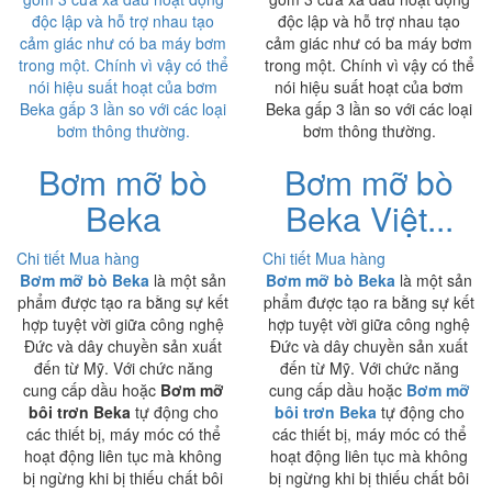
độc lập và hỗ trợ nhau tạo
độc lập và hỗ trợ nhau tạo
cảm giác như có ba máy bơm
cảm giác như có ba máy bơm
trong một. Chính vì vậy có thể
trong một. Chính vì vậy có thể
nói hiệu suất hoạt của bơm
nói hiệu suất hoạt của bơm
Beka gấp 3 lần so với các loại
Beka gấp 3 lần so với các loại
bơm thông thường.
bơm thông thường.
Bơm mỡ bò
Bơm mỡ bò
Beka
Beka Việt...
Chi tiết
Mua hàng
Chi tiết
Mua hàng
Bơm mỡ bò Beka
là một sản
Bơm mỡ bò Beka
là một sản
phẩm được tạo ra bằng sự kết
phẩm được tạo ra bằng sự kết
hợp tuyệt vời giữa công nghệ
hợp tuyệt vời giữa công nghệ
Đức và dây chuyền sản xuất
Đức và dây chuyền sản xuất
đến từ Mỹ. Với chức năng
đến từ Mỹ. Với chức năng
cung cấp dầu hoặc
Bơm mỡ
cung cấp dầu hoặc
Bơm mỡ
bôi trơn Beka
tự động cho
bôi trơn Beka
tự động cho
các thiết bị, máy móc có thể
các thiết bị, máy móc có thể
hoạt động liên tục mà không
hoạt động liên tục mà không
bị ngừng khi bị thiếu chất bôi
bị ngừng khi bị thiếu chất bôi