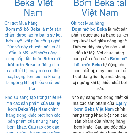
Beka Việt
Bơm Beka tại
Nam
Việt Nam
Chi tiết
Mua hàng
Chi tiết
Mua hàng
Bơm mỡ bò Beka
là một sản
Bơm mỡ bò Beka
là một sản
phẩm được tạo ra bằng sự kết
phẩm được tạo ra bằng sự kết
hợp tuyệt vời giữa công nghệ
hợp tuyệt vời giữa công nghệ
Đức và dây chuyền sản xuất
Đức và dây chuyền sản xuất
đến từ Mỹ. Với chức năng
đến từ Mỹ. Với chức năng
cung cấp dầu hoặc
Bơm mỡ
cung cấp dầu hoặc
Bơm mỡ
bôi trơn Beka
tự động cho
bôi trơn Beka
tự động cho
các thiết bị, máy móc có thể
các thiết bị, máy móc có thể
hoạt động liên tục mà không
hoạt động liên tục mà không
bị ngừng khi bị thiếu chất bôi
bị ngừng khi bị thiếu chất bôi
trơn.
trơn.
Nhờ sự sáng tạo trong thiết kế
Nhờ sự sáng tạo trong thiết kế
mà các sản phẩm của
Đại lý
mà các sản phẩm của
Đại lý
bơm Beka Việt Nam
chính
bơm Beka Việt Nam
chính
hãng trong khác biệt hơn các
hãng trong khác biệt hơn các
sản phẩm của những hãng
sản phẩm của những hãng
bơm khác. Cấu tạo độc đáo
bơm khác. Cấu tạo độc đáo
gồm 3 cửa xả dầu hoạt động
gồm 3 cửa xả dầu hoạt động