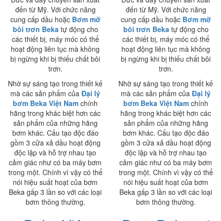
đến từ Mỹ. Với chức năng
đến từ Mỹ. Với chức năng
cung cấp dầu hoặc
Bơm mỡ
cung cấp dầu hoặc
Bơm mỡ
bôi trơn Beka
tự động cho
bôi trơn Beka
tự động cho
các thiết bị, máy móc có thể
các thiết bị, máy móc có thể
hoạt động liên tục mà không
hoạt động liên tục mà không
bị ngừng khi bị thiếu chất bôi
bị ngừng khi bị thiếu chất bôi
trơn.
trơn.
Nhờ sự sáng tạo trong thiết kế
Nhờ sự sáng tạo trong thiết kế
mà các sản phẩm của
Đại lý
mà các sản phẩm của
Đại lý
bơm Beka Việt Nam
chính
bơm Beka Việt Nam
chính
hãng trong khác biệt hơn các
hãng trong khác biệt hơn các
sản phẩm của những hãng
sản phẩm của những hãng
bơm khác. Cấu tạo độc đáo
bơm khác. Cấu tạo độc đáo
gồm 3 cửa xả dầu hoạt động
gồm 3 cửa xả dầu hoạt động
độc lập và hỗ trợ nhau tạo
độc lập và hỗ trợ nhau tạo
cảm giác như có ba máy bơm
cảm giác như có ba máy bơm
trong một. Chính vì vậy có thể
trong một. Chính vì vậy có thể
nói hiệu suất hoạt của bơm
nói hiệu suất hoạt của bơm
Beka gấp 3 lần so với các loại
Beka gấp 3 lần so với các loại
bơm thông thường.
bơm thông thường.