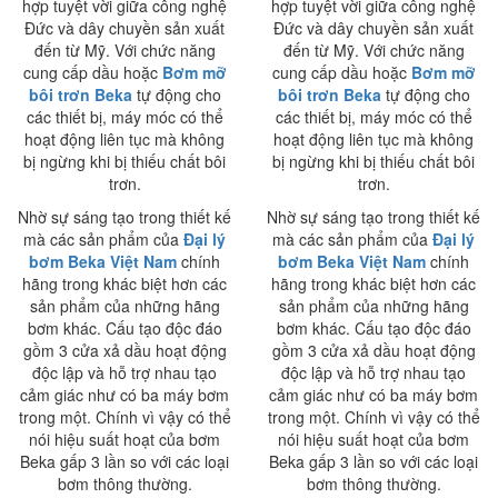
hợp tuyệt vời giữa công nghệ
hợp tuyệt vời giữa công nghệ
Đức và dây chuyền sản xuất
Đức và dây chuyền sản xuất
đến từ Mỹ. Với chức năng
đến từ Mỹ. Với chức năng
cung cấp dầu hoặc
Bơm mỡ
cung cấp dầu hoặc
Bơm mỡ
bôi trơn Beka
tự động cho
bôi trơn Beka
tự động cho
các thiết bị, máy móc có thể
các thiết bị, máy móc có thể
hoạt động liên tục mà không
hoạt động liên tục mà không
bị ngừng khi bị thiếu chất bôi
bị ngừng khi bị thiếu chất bôi
trơn.
trơn.
Nhờ sự sáng tạo trong thiết kế
Nhờ sự sáng tạo trong thiết kế
mà các sản phẩm của
Đại lý
mà các sản phẩm của
Đại lý
bơm Beka Việt Nam
chính
bơm Beka Việt Nam
chính
hãng trong khác biệt hơn các
hãng trong khác biệt hơn các
sản phẩm của những hãng
sản phẩm của những hãng
bơm khác. Cấu tạo độc đáo
bơm khác. Cấu tạo độc đáo
gồm 3 cửa xả dầu hoạt động
gồm 3 cửa xả dầu hoạt động
độc lập và hỗ trợ nhau tạo
độc lập và hỗ trợ nhau tạo
cảm giác như có ba máy bơm
cảm giác như có ba máy bơm
trong một. Chính vì vậy có thể
trong một. Chính vì vậy có thể
nói hiệu suất hoạt của bơm
nói hiệu suất hoạt của bơm
Beka gấp 3 lần so với các loại
Beka gấp 3 lần so với các loại
bơm thông thường.
bơm thông thường.