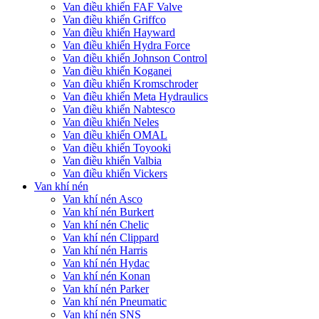
Van điều khiển FAF Valve
Van điều khiển Griffco
Van điều khiển Hayward
Van điều khiển Hydra Force
Van điều khiển Johnson Control
Van điều khiển Koganei
Van điều khiển Kromschroder
Van điều khiển Meta Hydraulics
Van điều khiển Nabtesco
Van điều khiển Neles
Van điều khiển OMAL
Van điều khiển Toyooki
Van điều khiển Valbia
Van điều khiển Vickers
Van khí nén
Van khí nén Asco
Van khí nén Burkert
Van khí nén Chelic
Van khí nén Clippard
Van khí nén Harris
Van khí nén Hydac
Van khí nén Konan
Van khí nén Parker
Van khí nén Pneumatic
Van khí nén SNS