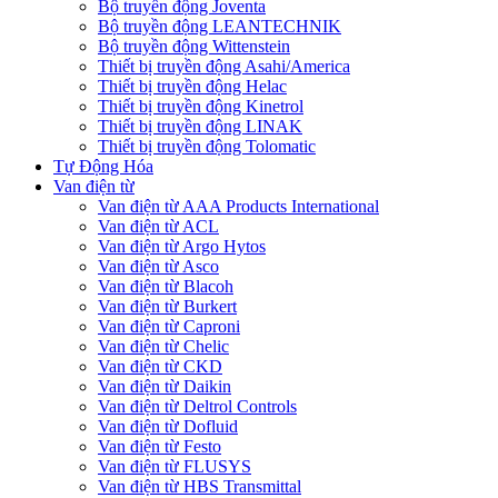
Bộ truyền động Joventa
Bộ truyền động LEANTECHNIK
Bộ truyền động Wittenstein
Thiết bị truyền động Asahi/America
Thiết bị truyền động Helac
Thiết bị truyền động Kinetrol
Thiết bị truyền động LINAK
Thiết bị truyền động Tolomatic
Tự Động Hóa
Van điện từ
Van điện từ AAA Products International
Van điện từ ACL
Van điện từ Argo Hytos
Van điện từ Asco
Van điện từ Blacoh
Van điện từ Burkert
Van điện từ Caproni
Van điện từ Chelic
Van điện từ CKD
Van điện từ Daikin
Van điện từ Deltrol Controls
Van điện từ Dofluid
Van điện từ Festo
Van điện từ FLUSYS
Van điện từ HBS Transmittal