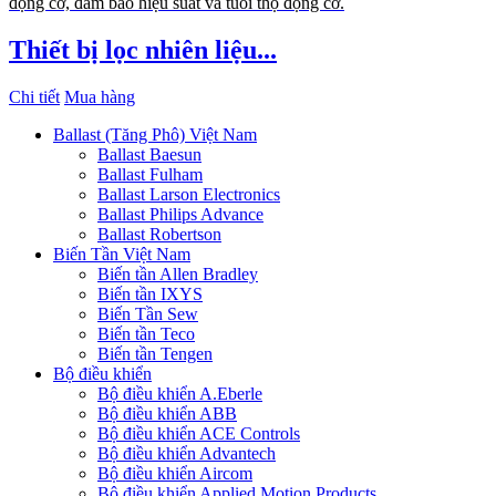
động cơ, đảm bảo hiệu suất và tuổi thọ động cơ.
Thiết bị lọc nhiên liệu...
Chi tiết
Mua hàng
Ballast (Tăng Phô) Việt Nam
Ballast Baesun
Ballast Fulham
Ballast Larson Electronics
Ballast Philips Advance
Ballast Robertson
Biến Tần Việt Nam
Biến tần Allen Bradley
Biến tần IXYS
Biến Tần Sew
Biến tần Teco
Biến tần Tengen
Bộ điều khiển
Bộ điều khiển A.Eberle
Bộ điều khiển ABB
Bộ điều khiển ACE Controls
Bộ điều khiển Advantech
Bộ điều khiển Aircom
Bộ điều khiển Applied Motion Products