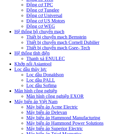
Động cơ TPC
Động cơ Tunglee
Động cơ Universal
Động cơ US Motors
Động cơ WEG
Hệ thống bộ chuyển mạch
Thiết bị chuyển mạch Bernstein
Thiết bị chuyển mạch Cornell Dubilier
Thiết bị chuyển mạch Gsee- Tech
Hệ thống tĩnh điện
Thanh xả ENULEC
Khớp nối Asiantool
Lọc dầu thủy lực
Lọc dầu Donaldson
Lọc dầu PALL
Lọc dầu Sofima
Màn hình công nghiệp
Màn hình công nghiệp EXOR
Máy biến áp Việt Nam
Máy biến áp Acme Electric
Máy biến áp Delevan
Máy biến áp Hammond Manufacturing
Máy biến áp Hammond Power Solutions
Máy biến áp Superior Electric
Máy biến áp Triad Magnetics