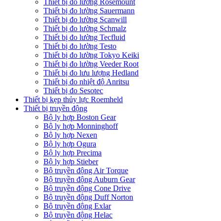
Thiết bị đo lường Rosemount
Thiết bị đo lường Sauermann
Thiết bị đo lường Scanwill
Thiết bị đo lường Schmalz
Thiết bị đo lường Tecfluid
Thiết bị đo lường Testo
Thiết bị đo lường Tokyo Keiki
Thiết bị đo lường Veeder Root
Thiết bị đo lưu lượng Hedland
Thiết bị đo nhiệt độ Anritsu
Thiết bị đo Sesotec
Thiết bị kẹp thủy lực Roemheld
Thiết bị truyền động
Bộ ly hợp Boston Gear
Bộ ly hợp Monninghoff
Bộ ly hợp Nexen
Bộ ly hợp Ogura
Bộ ly hợp Precima
Bộ ly hợp Stieber
Bộ truyền động Air Torque
Bộ truyền động Auburn Gear
Bộ truyền động Cone Drive
Bộ truyền động Duff Norton
Bộ truyền động Exlar
Bộ truyền động Helac