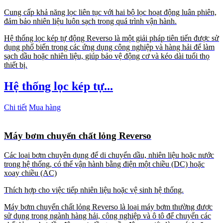
Cung cấp khả năng lọc liên tục với hai bộ lọc hoạt động luân phiên,
đảm bảo nhiên liệu luôn sạch trong quá trình vận hành.
Hệ thống lọc kép tự động Reverso là một giải pháp tiên tiến được sử
dụng phổ biến trong các ứng dụng công nghiệp và hàng hải để làm
sạch dầu hoặc nhiên liệu, giúp bảo vệ động cơ và kéo dài tuổi thọ
thiết bị.
Hệ thống lọc kép tự...
Chi tiết
Mua hàng
Máy bơm chuyển chất lỏng Reverso
Các loại bơm chuyên dụng để di chuyển dầu, nhiên liệu hoặc nước
trong hệ thống, có thể vận hành bằng điện một chiều (DC) hoặc
xoay chiều (AC)
Thích hợp cho việc tiếp nhiên liệu hoặc vệ sinh hệ thống.
Máy bơm chuyển chất lỏng Reverso là loại máy bơm thường được
sử dụng trong ngành hàng hải, công nghiệp và ô tô để chuyển các