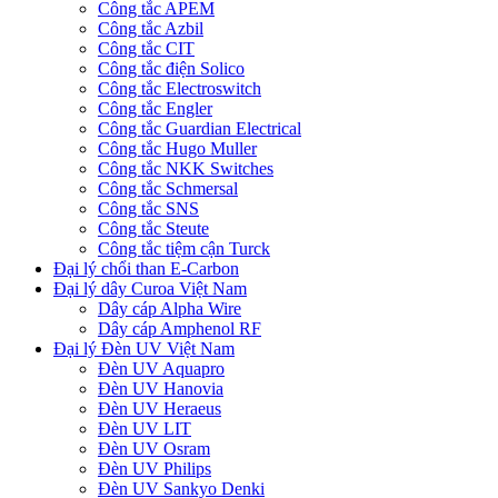
Công tắc APEM
Công tắc Azbil
Công tắc CIT
Công tắc điện Solico
Công tắc Electroswitch
Công tắc Engler
Công tắc Guardian Electrical
Công tắc Hugo Muller
Công tắc NKK Switches
Công tắc Schmersal
Công tắc SNS
Công tắc Steute
Công tắc tiệm cận Turck
Đại lý chổi than E-Carbon
Đại lý dây Curoa Việt Nam
Dây cáp Alpha Wire
Dây cáp Amphenol RF
Đại lý Đèn UV Việt Nam
Đèn UV Aquapro
Đèn UV Hanovia
Đèn UV Heraeus
Đèn UV LIT
Đèn UV Osram
Đèn UV Philips
Đèn UV Sankyo Denki