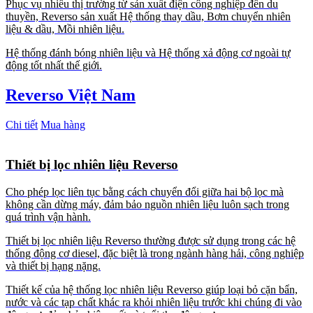
Phục vụ nhiều thị trường từ sản xuất điện công nghiệp đến du
thuyền, Reverso sản xuất Hệ thống thay dầu, Bơm chuyển nhiên
liệu & dầu, Mồi nhiên liệu.
Hệ thống đánh bóng nhiên liệu và Hệ thống xả động cơ ngoài tự
động tốt nhất thế giới.
Reverso Việt Nam
Chi tiết
Mua hàng
Thiết bị lọc nhiên liệu Reverso
Cho phép lọc liên tục bằng cách chuyển đổi giữa hai bộ lọc mà
không cần dừng máy, đảm bảo nguồn nhiên liệu luôn sạch trong
quá trình vận hành.
Thiết bị lọc nhiên liệu Reverso thường được sử dụng trong các hệ
thống động cơ diesel, đặc biệt là trong ngành hàng hải, công nghiệp
và thiết bị hạng nặng.
Thiết kế của hệ thống lọc nhiên liệu Reverso giúp loại bỏ cặn bẩn,
nước và các tạp chất khác ra khỏi nhiên liệu trước khi chúng đi vào