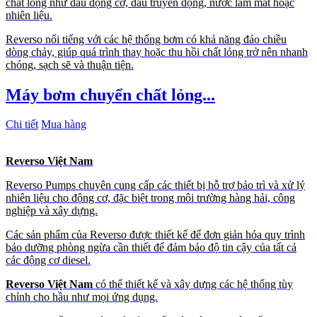
chất lỏng như dầu động cơ, dầu truyền động, nước làm mát hoặc
nhiên liệu.
Reverso nổi tiếng với các hệ thống bơm có khả năng đảo chiều
dòng chảy, giúp quá trình thay hoặc thu hồi chất lỏng trở nên nhanh
chóng, sạch sẽ và thuận tiện.
Máy bơm chuyển chất lỏng...
Chi tiết
Mua hàng
Reverso Việt Nam
Reverso Pumps chuyên cung cấp các thiết bị hỗ trợ bảo trì và xử lý
nhiên liệu cho động cơ, đặc biệt trong môi trường hàng hải, công
nghiệp và xây dựng.
Các sản phẩm của Reverso được thiết kế để đơn giản hóa quy trình
bảo dưỡng phòng ngừa cần thiết để đảm bảo độ tin cậy của tất cả
các động cơ diesel.
Reverso Việt Nam
có thể thiết kế và xây dựng các hệ thống tùy
chỉnh cho hầu như mọi ứng dụng.