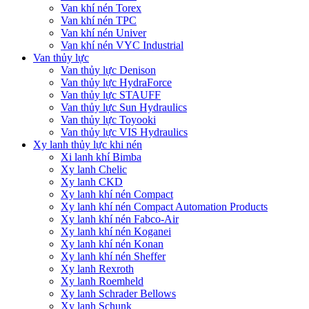
Van khí nén Torex
Van khí nén TPC
Van khí nén Univer
Van khí nén VYC Industrial
Van thủy lực
Van thủy lực Denison
Van thủy lực HydraForce
Van thủy lực STAUFF
Van thủy lực Sun Hydraulics
Van thủy lực Toyooki
Van thủy lực VIS Hydraulics
Xy lanh thủy lực khi nén
Xi lanh khí Bimba
Xy lanh Chelic
Xy lanh CKD
Xy lanh khí nén Compact
Xy lanh khí nén Compact Automation Products
Xy lanh khí nén Fabco-Air
Xy lanh khí nén Koganei
Xy lanh khí nén Konan
Xy lanh khí nén Sheffer
Xy lanh Rexroth
Xy lanh Roemheld
Xy lanh Schrader Bellows
Xy lanh Schunk