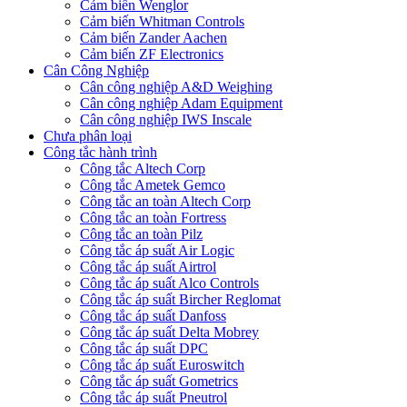
Cảm biến Wenglor
Cảm biến Whitman Controls
Cảm biến Zander Aachen
Cảm biến ZF Electronics
Cân Công Nghiệp
Cân công nghiệp A&D Weighing
Cân công nghiệp Adam Equipment
Cân công nghiệp IWS Inscale
Chưa phân loại
Công tắc hành trình
Công tắc Altech Corp
Công tắc Ametek Gemco
Công tắc an toàn Altech Corp
Công tắc an toàn Fortress
Công tắc an toàn Pilz
Công tắc áp suất Air Logic
Công tắc áp suất Airtrol
Công tắc áp suất Alco Controls
Công tắc áp suất Bircher Reglomat
Công tắc áp suất Danfoss
Công tắc áp suất Delta Mobrey
Công tắc áp suất DPC
Công tắc áp suất Euroswitch
Công tắc áp suất Gometrics
Công tắc áp suất Pneutrol