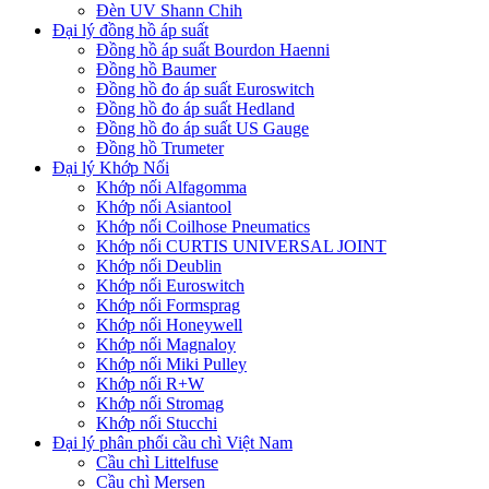
Đèn UV Shann Chih
Đại lý đồng hồ áp suất
Đồng hồ áp suất Bourdon Haenni
Đồng hồ Baumer
Đồng hồ đo áp suất Euroswitch
Đồng hồ đo áp suất Hedland
Đồng hồ đo áp suất US Gauge
Đồng hồ Trumeter
Đại lý Khớp Nối
Khớp nối Alfagomma
Khớp nối Asiantool
Khớp nối Coilhose Pneumatics
Khớp nối CURTIS UNIVERSAL JOINT
Khớp nối Deublin
Khớp nối Euroswitch
Khớp nối Formsprag
Khớp nối Honeywell
Khớp nối Magnaloy
Khớp nối Miki Pulley
Khớp nối R+W
Khớp nối Stromag
Khớp nối Stucchi
Đại lý phân phối cầu chì Việt Nam
Cầu chì Littelfuse
Cầu chì Mersen