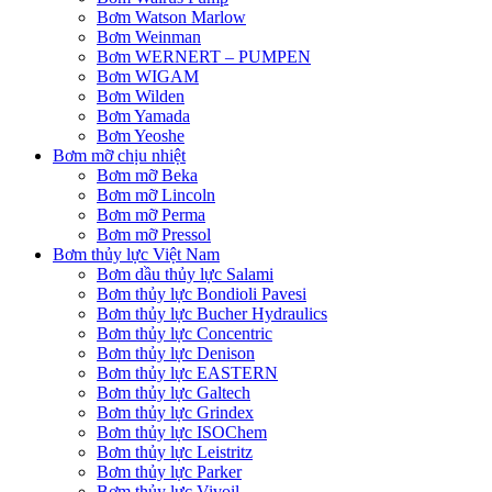
Bơm Watson Marlow
Bơm Weinman
Bơm WERNERT – PUMPEN
Bơm WIGAM
Bơm Wilden
Bơm Yamada
Bơm Yeoshe
Bơm mỡ chịu nhiệt
Bơm mỡ Beka
Bơm mỡ Lincoln
Bơm mỡ Perma
Bơm mỡ Pressol
Bơm thủy lực Việt Nam
Bơm dầu thủy lực Salami
Bơm thủy lực Bondioli Pavesi
Bơm thủy lực Bucher Hydraulics
Bơm thủy lực Concentric
Bơm thủy lực Denison
Bơm thủy lực EASTERN
Bơm thủy lực Galtech
Bơm thủy lực Grindex
Bơm thủy lực ISOChem
Bơm thủy lực Leistritz
Bơm thủy lực Parker
Bơm thủy lực Vivoil