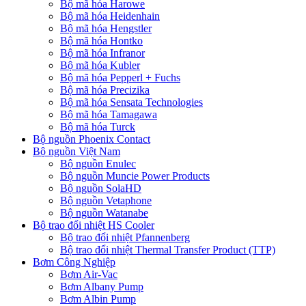
Bộ mã hóa Harowe
Bộ mã hóa Heidenhain
Bộ mã hóa Hengstler
Bộ mã hóa Hontko
Bộ mã hóa Infranor
Bộ mã hóa Kubler
Bộ mã hóa Pepperl + Fuchs
Bộ mã hóa Precizika
Bộ mã hóa Sensata Technologies
Bộ mã hóa Tamagawa
Bộ mã hóa Turck
Bộ nguồn Phoenix Contact
Bộ nguồn Việt Nam
Bộ nguồn Enulec
Bộ nguồn Muncie Power Products
Bộ nguồn SolaHD
Bộ nguồn Vetaphone
Bộ nguồn Watanabe
Bộ trao đổi nhiệt HS Cooler
Bộ trao đổi nhiệt Pfannenberg
Bộ trao đổi nhiệt Thermal Transfer Product (TTP)
Bơm Công Nghiệp
Bơm Air-Vac
Bơm Albany Pump
Bơm Albin Pump