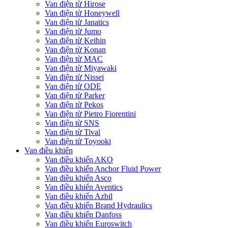
Van điện từ Hirose
Van điện từ Honeywell
Van điện từ Janatics
Van điện từ Jumo
Van điện từ Keihin
Van điện từ Konan
Van điện từ MAC
Van điện từ Miyawaki
Van điện từ Nissei
Van điện từ ODE
Van điện từ Parker
Van điện từ Pekos
Van điện từ Pietro Fiorentini
Van điện từ SNS
Van điện từ Tival
Van điện từ Toyooki
Van điều khiển
Van điều khiển AKO
Van điều khiển Anchor Fluid Power
Van điều khiển Asco
Van điều khiển Aventics
Van điều khiển Azbil
Van điều khiển Brand Hydraulics
Van điều khiển Danfoss
Van điều khiển Euroswitch