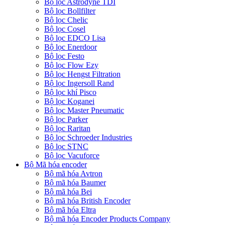
Bộ lọc Astrodyne TDI
Bộ lọc Bollfilter
Bộ lọc Chelic
Bộ lọc Cosel
Bộ lọc EDCO Lisa
Bộ lọc Enerdoor
Bộ lọc Festo
Bộ lọc Flow Ezy
Bộ lọc Hengst Filtration
Bộ lọc Ingersoll Rand
Bộ lọc khí Pisco
Bộ lọc Koganei
Bộ lọc Master Pneumatic
Bộ lọc Parker
Bộ lọc Raritan
Bộ lọc Schroeder Industries
Bộ lọc STNC
Bộ lọc Vacuforce
Bộ Mã hóa encoder
Bộ mã hóa Avtron
Bộ mã hóa Baumer
Bộ mã hóa Bei
Bộ mã hóa British Encoder
Bộ mã hóa Eltra
Bộ mã hóa Encoder Products Company