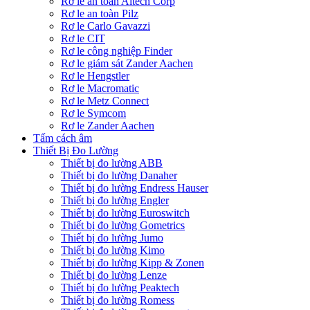
Rơ le an toàn Altech Corp
Rơ le an toàn Pilz
Rơ le Carlo Gavazzi
Rơ le CIT
Rơ le công nghiệp Finder
Rơ le giám sát Zander Aachen
Rơ le Hengstler
Rơ le Macromatic
Rơ le Metz Connect
Rơ le Symcom
Rơ le Zander Aachen
Tấm cách âm
Thiết Bị Đo Lường
Thiết bị đo lường ABB
Thiết bị đo lường Danaher
Thiết bị đo lường Endress Hauser
Thiết bị đo lường Engler
Thiết bị đo lường Euroswitch
Thiết bị đo lường Gometrics
Thiết bị đo lường Jumo
Thiết bị đo lường Kimo
Thiết bị đo lường Kipp & Zonen
Thiết bị đo lường Lenze
Thiết bị đo lường Peaktech
Thiết bị đo lường Romess