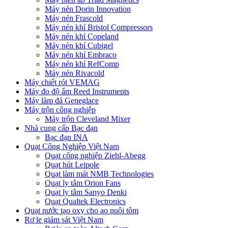
Máy nén Dorin Innovation
Máy nén Frascold
Máy nén khí Bristol Compressors
Máy nén khí Copeland
Máy nén khí Cubigel
Máy nén khí Embraco
Máy nén khí RefComp
Máy nén Rivacold
Máy chiết rót VEMAG
Máy đo độ ẩm Reed Instruments
Máy làm đá Geneglace
Máy trộn công nghiệp
Máy trộn Cleveland Mixer
Nhà cung cấp Bạc đạn
Bạc đạn INA
Quạt Công Nghiệp Việt Nam
Quạt công nghiệp Ziehl-Abegg
Quạt hút Leipole
Quạt làm mát NMB Technologies
Quạt ly tâm Orion Fans
Quạt ly tâm Sanyo Denki
Quạt Qualtek Electronics
Quạt nước tạo oxy cho ao nuôi tôm
Rơ le giám sát Việt Nam