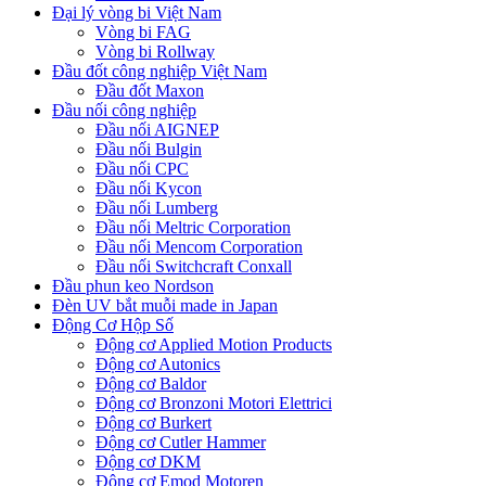
Đại lý vòng bi Việt Nam
Vòng bi FAG
Vòng bi Rollway
Đầu đốt công nghiệp Việt Nam
Đầu đốt Maxon
Đầu nối công nghiệp
Đầu nối AIGNEP
Đầu nối Bulgin
Đầu nối CPC
Đầu nối Kycon
Đầu nối Lumberg
Đầu nối Meltric Corporation
Đầu nối Mencom Corporation
Đầu nối Switchcraft Conxall
Đầu phun keo Nordson
Đèn UV bắt muỗi made in Japan
Động Cơ Hộp Số
Động cơ Applied Motion Products
Động cơ Autonics
Động cơ Baldor
Động cơ Bronzoni Motori Elettrici
Động cơ Burkert
Động cơ Cutler Hammer
Động cơ DKM
Động cơ Emod Motoren