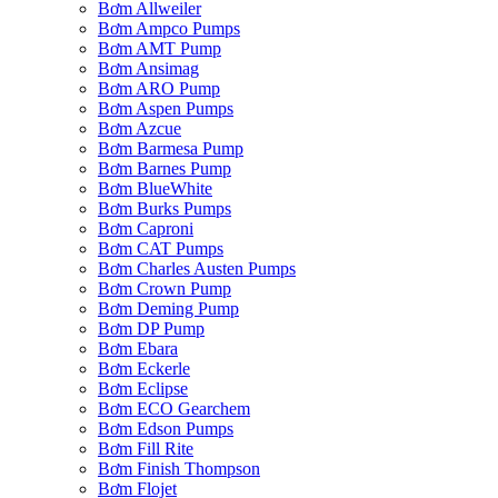
Bơm Allweiler
Bơm Ampco Pumps
Bơm AMT Pump
Bơm Ansimag
Bơm ARO Pump
Bơm Aspen Pumps
Bơm Azcue
Bơm Barmesa Pump
Bơm Barnes Pump
Bơm BlueWhite
Bơm Burks Pumps
Bơm Caproni
Bơm CAT Pumps
Bơm Charles Austen Pumps
Bơm Crown Pump
Bơm Deming Pump
Bơm DP Pump
Bơm Ebara
Bơm Eckerle
Bơm Eclipse
Bơm ECO Gearchem
Bơm Edson Pumps
Bơm Fill Rite
Bơm Finish Thompson
Bơm Flojet