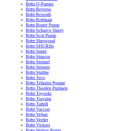
Bơm Q-Pumps
Bơm Reverso
Bơm Rexroth
Bơm Robinair
Bơm Roper Pump
Bơm Schurco Slurry
Bơm Scot Pump
Bơm Sherwood
Bơm SHURflo
Bơm Simer
Bơm Stancor
Bơm Steimel
Bơm Stenner
Bơm Stubbe
Bơm Teco
Bơm Tellarini Pompe
Bơm Thoelen Pumpen
Bơm Toyooki
Bơm Travaini
Bơm Tuthill
Bơm Vaccon
Bơm Veljan
Bơm Verder
Bơm Vickers
Bơm Walrus Pump