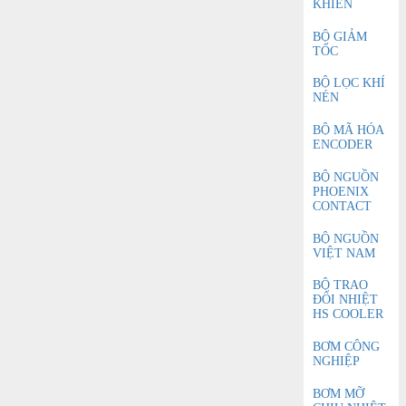
KHIỂN
BỘ GIẢM
TỐC
BỘ LỌC KHÍ
NÉN
BỘ MÃ HÓA
ENCODER
BỘ NGUỒN
PHOENIX
CONTACT
BỘ NGUỒN
VIỆT NAM
BỘ TRAO
ĐỔI NHIỆT
HS COOLER
BƠM CÔNG
NGHIỆP
BƠM MỠ