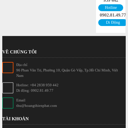
959 442
Hotline
0902.81.49.77
Di Động
VỀ CHÚNG TÔI
Địa chỉ
96 Phan Văn Trị, Phường 10, Quận Gò Vấp, Tp.Hồ Chí Minh, Việt
Nam
Hotline: +84 2838 959 442
Di động: 0902.81.49.77
Email
thu@hoangthienphat.com
TÀI KHOẢN