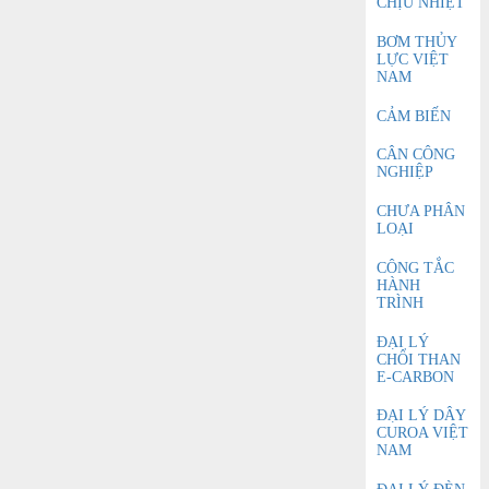
CHỊU NHIỆT
BƠM THỦY
LỰC VIỆT
NAM
CẢM BIẾN
CÂN CÔNG
NGHIỆP
CHƯA PHÂN
LOẠI
CÔNG TẮC
HÀNH
TRÌNH
ĐẠI LÝ
CHỔI THAN
E-CARBON
ĐẠI LÝ DÂY
CUROA VIỆT
NAM