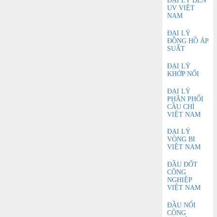
ĐẠI LÝ ĐÈN
UV VIỆT
NAM
ĐẠI LÝ
ĐỒNG HỒ ÁP
SUẤT
ĐẠI LÝ
KHỚP NỐI
ĐẠI LÝ
PHÂN PHỐI
CẦU CHÌ
VIỆT NAM
ĐẠI LÝ
VÒNG BI
VIỆT NAM
ĐẦU ĐỐT
CÔNG
NGHIỆP
VIỆT NAM
ĐẦU NỐI
CÔNG