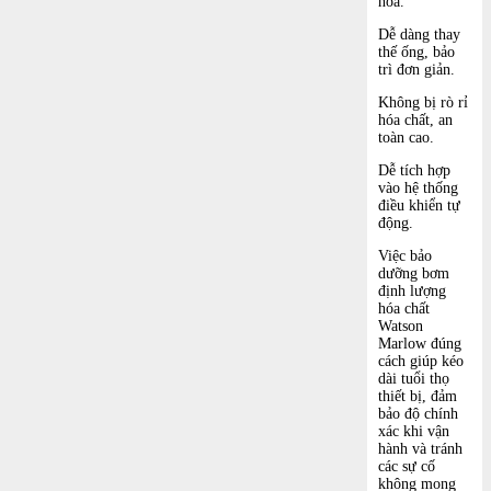
hóa.
Dễ dàng thay
thế ống, bảo
trì đơn giản.
Không bị rò rỉ
hóa chất, an
toàn cao.
Dễ tích hợp
vào hệ thống
điều khiển tự
động.
Việc bảo
dưỡng bơm
định lượng
hóa chất
Watson
Marlow đúng
cách giúp kéo
dài tuổi thọ
thiết bị, đảm
bảo độ chính
xác khi vận
hành và tránh
các sự cố
không mong