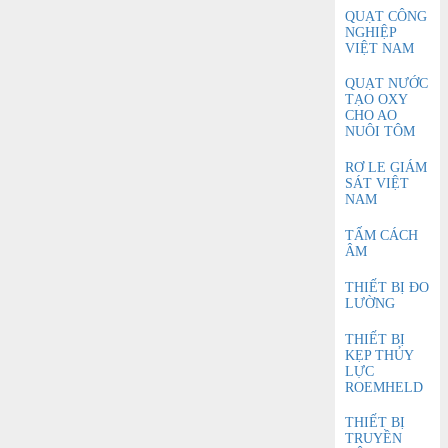
QUẠT CÔNG
NGHIỆP
VIỆT NAM
QUẠT NƯỚC
TẠO OXY
CHO AO
NUÔI TÔM
RƠ LE GIÁM
SÁT VIỆT
NAM
TẤM CÁCH
ÂM
THIẾT BỊ ĐO
LƯỜNG
THIẾT BỊ
KẸP THỦY
LỰC
ROEMHELD
THIẾT BỊ
TRUYỀN