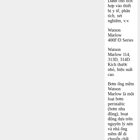
Dành cho tích
hợp vào thiết
bị y tế, phân
tích, xét
nghiệm, v.v.
Watson
Marlow
400F/D Series
Watson
Marlow 114,
313D, 314D:
Kích thước
nhỏ, hiệu suất
cao.
Bơm ống mềm
Watson
Marlow là một
loại bơm
peristaltic
(bơm nhu
động), hoạt
động dựa trên
nguyên lý nén
và nhả ống
mềm để di
chuyển chất