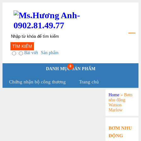
TÌM KIẾM
Bài viết
Sản phẩm
0
DANH MỤC SẢN PHẨM
Chứng nhận bộ công thương
Trang chủ
Home
»
Bơm
Chính Sách Và Qui Định
nhu động
Watson
Marlow
BƠM NHU
ĐỘNG