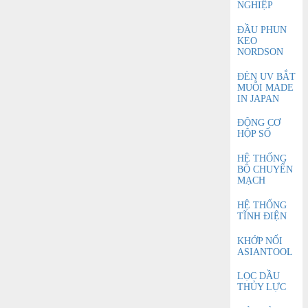
NGHIỆP
ĐẦU PHUN
KEO
NORDSON
ĐÈN UV BẮT
MUỖI MADE
IN JAPAN
ĐỘNG CƠ
HỘP SỐ
HỆ THỐNG
BỘ CHUYỂN
MẠCH
HỆ THỐNG
TĨNH ĐIỆN
KHỚP NỐI
ASIANTOOL
LỌC DẦU
THỦY LỰC