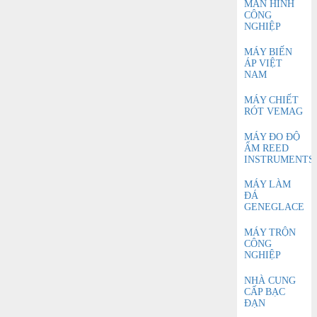
MÀN HÌNH
CÔNG
NGHIỆP
MÁY BIẾN
ÁP VIỆT
NAM
MÁY CHIẾT
RÓT VEMAG
MÁY ĐO ĐỘ
ẨM REED
INSTRUMENTS
MÁY LÀM
ĐÁ
GENEGLACE
MÁY TRỘN
CÔNG
NGHIỆP
NHÀ CUNG
CẤP BẠC
ĐẠN