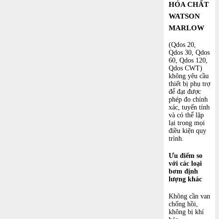
HÓA CHẤT
WATSON
MARLOW
(Qdos 20,
Qdos 30, Qdos
60, Qdos 120,
Qdos CWT)
không yêu cầu
thiết bị phụ trợ
để đạt được
phép đo chính
xác, tuyến tính
và có thể lặp
lại trong mọi
điều kiện quy
trình.
Ưu điểm so
với các loại
bơm định
lượng khác
Không cần van
chống hồi,
không bị khí