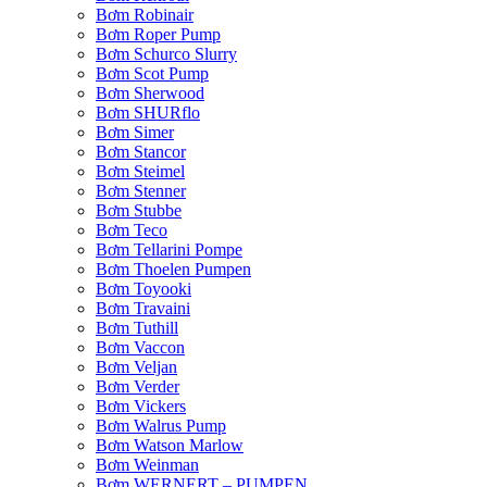
Bơm Robinair
Bơm Roper Pump
Bơm Schurco Slurry
Bơm Scot Pump
Bơm Sherwood
Bơm SHURflo
Bơm Simer
Bơm Stancor
Bơm Steimel
Bơm Stenner
Bơm Stubbe
Bơm Teco
Bơm Tellarini Pompe
Bơm Thoelen Pumpen
Bơm Toyooki
Bơm Travaini
Bơm Tuthill
Bơm Vaccon
Bơm Veljan
Bơm Verder
Bơm Vickers
Bơm Walrus Pump
Bơm Watson Marlow
Bơm Weinman
Bơm WERNERT – PUMPEN