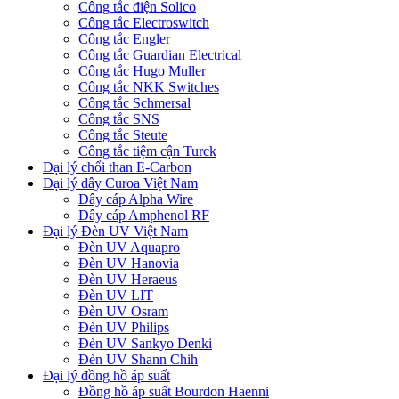
Công tắc điện Solico
Công tắc Electroswitch
Công tắc Engler
Công tắc Guardian Electrical
Công tắc Hugo Muller
Công tắc NKK Switches
Công tắc Schmersal
Công tắc SNS
Công tắc Steute
Công tắc tiệm cận Turck
Đại lý chổi than E-Carbon
Đại lý dây Curoa Việt Nam
Dây cáp Alpha Wire
Dây cáp Amphenol RF
Đại lý Đèn UV Việt Nam
Đèn UV Aquapro
Đèn UV Hanovia
Đèn UV Heraeus
Đèn UV LIT
Đèn UV Osram
Đèn UV Philips
Đèn UV Sankyo Denki
Đèn UV Shann Chih
Đại lý đồng hồ áp suất
Đồng hồ áp suất Bourdon Haenni