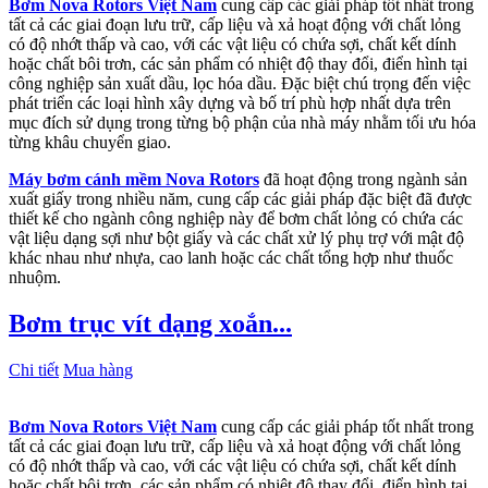
Bơm Nova Rotors Việt Nam
cung cấp các giải pháp tốt nhất trong
tất cả các giai đoạn lưu trữ, cấp liệu và xả hoạt động với chất lỏng
có độ nhớt thấp và cao, với các vật liệu có chứa sợi, chất kết dính
hoặc chất bôi trơn, các sản phẩm có nhiệt độ thay đổi, điển hình tại
công nghiệp sản xuất dầu, lọc hóa dầu. Đặc biệt chú trọng đến việc
phát triển các loại hình xây dựng và bố trí phù hợp nhất dựa trên
mục đích sử dụng trong từng bộ phận của nhà máy nhằm tối ưu hóa
từng khâu chuyển giao.
Máy bơm cánh mềm Nova Rotors
đã hoạt động trong ngành sản
xuất giấy trong nhiều năm, cung cấp các giải pháp đặc biệt đã được
thiết kế cho ngành công nghiệp này để bơm chất lỏng có chứa các
vật liệu dạng sợi như bột giấy và các chất xử lý phụ trợ với mật độ
khác nhau như nhựa, cao lanh hoặc các chất tổng hợp như thuốc
nhuộm.
Bơm trục vít dạng xoắn...
Chi tiết
Mua hàng
Bơm Nova Rotors Việt Nam
cung cấp các giải pháp tốt nhất trong
tất cả các giai đoạn lưu trữ, cấp liệu và xả hoạt động với chất lỏng
có độ nhớt thấp và cao, với các vật liệu có chứa sợi, chất kết dính
hoặc chất bôi trơn, các sản phẩm có nhiệt độ thay đổi, điển hình tại