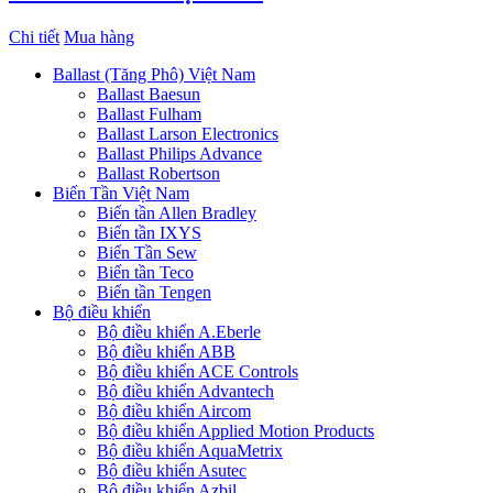
Chi tiết
Mua hàng
Ballast (Tăng Phô) Việt Nam
Ballast Baesun
Ballast Fulham
Ballast Larson Electronics
Ballast Philips Advance
Ballast Robertson
Biến Tần Việt Nam
Biến tần Allen Bradley
Biến tần IXYS
Biến Tần Sew
Biến tần Teco
Biến tần Tengen
Bộ điều khiển
Bộ điều khiển A.Eberle
Bộ điều khiển ABB
Bộ điều khiển ACE Controls
Bộ điều khiển Advantech
Bộ điều khiển Aircom
Bộ điều khiển Applied Motion Products
Bộ điều khiển AquaMetrix
Bộ điều khiển Asutec
Bộ điều khiển Azbil