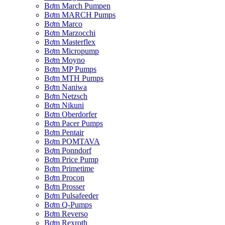
Bơm March Pumpen
Bơm MARCH Pumps
Bơm Marco
Bơm Marzocchi
Bơm Masterflex
Bơm Micropump
Bơm Moyno
Bơm MP Pumps
Bơm MTH Pumps
Bơm Naniwa
Bơm Netzsch
Bơm Nikuni
Bơm Oberdorfer
Bơm Pacer Pumps
Bơm Pentair
Bơm POMTAVA
Bơm Ponndorf
Bơm Price Pump
Bơm Primetime
Bơm Procon
Bơm Prosser
Bơm Pulsafeeder
Bơm Q-Pumps
Bơm Reverso
Bơm Rexroth