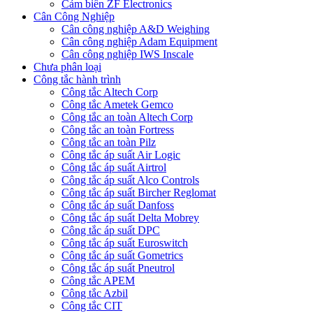
Cảm biến ZF Electronics
Cân Công Nghiệp
Cân công nghiệp A&D Weighing
Cân công nghiệp Adam Equipment
Cân công nghiệp IWS Inscale
Chưa phân loại
Công tắc hành trình
Công tắc Altech Corp
Công tắc Ametek Gemco
Công tắc an toàn Altech Corp
Công tắc an toàn Fortress
Công tắc an toàn Pilz
Công tắc áp suất Air Logic
Công tắc áp suất Airtrol
Công tắc áp suất Alco Controls
Công tắc áp suất Bircher Reglomat
Công tắc áp suất Danfoss
Công tắc áp suất Delta Mobrey
Công tắc áp suất DPC
Công tắc áp suất Euroswitch
Công tắc áp suất Gometrics
Công tắc áp suất Pneutrol
Công tắc APEM
Công tắc Azbil
Công tắc CIT