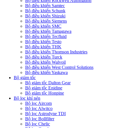
Bộ điều khiển Rockwell Automation
Bộ điều khiển Samtec
Bộ điều khiển Schunk
Bộ điều khiển Shizuki
Bộ điều khiển Siemens
Bộ điều khiển SMC
Bộ điều khiển Tamagawa
Bộ điều khiển Tecfluid
Bộ điều khiển Testo
Bộ điều khiển THK
Bộ điều khiển Thomson Industries
Bộ điều khiển Turck
Bộ điều khiển Walvoil
Bộ điều khiển West Control Solutions
Bộ điều khiển Yaskawa
Bộ giảm tốc
Bộ giảm tốc Dalton Gear
Bộ giảm tốc Enidine
Bộ giảm tốc Honpine
Bộ lọc khí nén
Bộ lọc Aircom
Bộ lọc Alwitco
Bộ lọc Astrodyne TDI
Bộ lọc Bollfilter
Bộ lọc Chelic