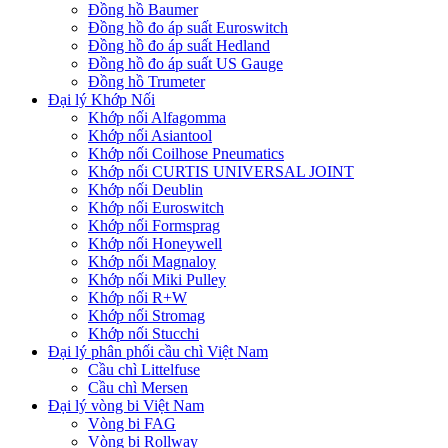
Đồng hồ Baumer
Đồng hồ đo áp suất Euroswitch
Đồng hồ đo áp suất Hedland
Đồng hồ đo áp suất US Gauge
Đồng hồ Trumeter
Đại lý Khớp Nối
Khớp nối Alfagomma
Khớp nối Asiantool
Khớp nối Coilhose Pneumatics
Khớp nối CURTIS UNIVERSAL JOINT
Khớp nối Deublin
Khớp nối Euroswitch
Khớp nối Formsprag
Khớp nối Honeywell
Khớp nối Magnaloy
Khớp nối Miki Pulley
Khớp nối R+W
Khớp nối Stromag
Khớp nối Stucchi
Đại lý phân phối cầu chì Việt Nam
Cầu chì Littelfuse
Cầu chì Mersen
Đại lý vòng bi Việt Nam
Vòng bi FAG
Vòng bi Rollway