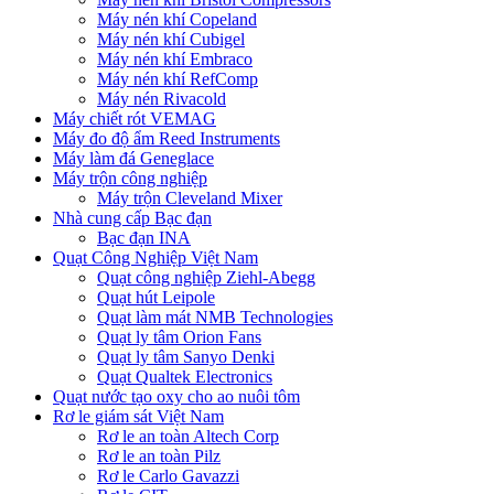
Máy nén khí Copeland
Máy nén khí Cubigel
Máy nén khí Embraco
Máy nén khí RefComp
Máy nén Rivacold
Máy chiết rót VEMAG
Máy đo độ ẩm Reed Instruments
Máy làm đá Geneglace
Máy trộn công nghiệp
Máy trộn Cleveland Mixer
Nhà cung cấp Bạc đạn
Bạc đạn INA
Quạt Công Nghiệp Việt Nam
Quạt công nghiệp Ziehl-Abegg
Quạt hút Leipole
Quạt làm mát NMB Technologies
Quạt ly tâm Orion Fans
Quạt ly tâm Sanyo Denki
Quạt Qualtek Electronics
Quạt nước tạo oxy cho ao nuôi tôm
Rơ le giám sát Việt Nam
Rơ le an toàn Altech Corp
Rơ le an toàn Pilz
Rơ le Carlo Gavazzi