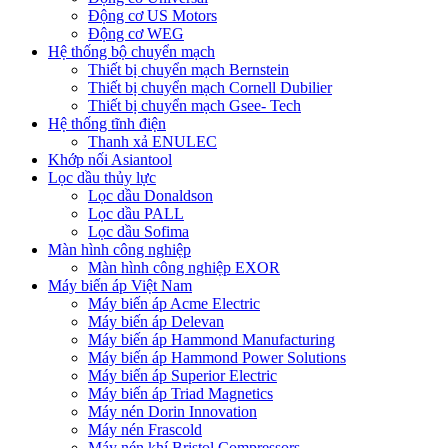
Động cơ US Motors
Động cơ WEG
Hệ thống bộ chuyển mạch
Thiết bị chuyển mạch Bernstein
Thiết bị chuyển mạch Cornell Dubilier
Thiết bị chuyển mạch Gsee- Tech
Hệ thống tĩnh điện
Thanh xả ENULEC
Khớp nối Asiantool
Lọc dầu thủy lực
Lọc dầu Donaldson
Lọc dầu PALL
Lọc dầu Sofima
Màn hình công nghiệp
Màn hình công nghiệp EXOR
Máy biến áp Việt Nam
Máy biến áp Acme Electric
Máy biến áp Delevan
Máy biến áp Hammond Manufacturing
Máy biến áp Hammond Power Solutions
Máy biến áp Superior Electric
Máy biến áp Triad Magnetics
Máy nén Dorin Innovation
Máy nén Frascold
Máy nén khí Bristol Compressors