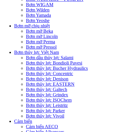
Bơm WIGAM
Bơm Wilden
Bơm Yamada
Bơm Yeoshe
Bơm mỡ chịu nhiệt
Bơm mỡ Beka
Bơm mỡ Lincoln
Bơm mỡ Perma
Bơm mỡ Pressol
Bơm thủy lực Việt Nam
Bơm dầu thủy lực Salami
Bơm thủy lực Bondioli Pavesi
Bơm thủy lực Bucher Hydraulics
Bơm thủy lực Concentric
Bơm thủy lực Denison
Bơm thủy lực EASTERN
Bơm thủy lực Galtech
Bơm thủy lực Grindex
Bơm thủy lực ISOChem
Bơm thủy lực Leistritz
Bơm thủy lực Parker
Bơm thủy lực Vivoil
Cảm biến
Cảm biến AECO
Cảm biến Allsensors