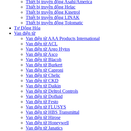
Thiết bị truyền động Asahi/America
Thiết bị truyền động Helac
Thiết bị truyền động Kinetrol
Thiết bị truyền động LINAK
Thiết bị truyền động Tolomatic
Tự Động Hóa
Van điện từ
Van điện từ AAA Products International
Van điện từ ACL
Van điện từ Argo Hytos
Van điện từ Asco
Van điện từ Blacoh
Van điện từ Burkert
Van điện từ Caproni
Van điện từ Chelic
Van điện từ CKD
Van điện từ Daikin
Van điện từ Deltrol Controls
Van điện từ Dofluid
Van điện từ Festo
Van điện từ FLUSYS
Van điện từ HBS Transmittal
Van điện từ Hirose
Van điện từ Honeywell
Van điện từ Janatics