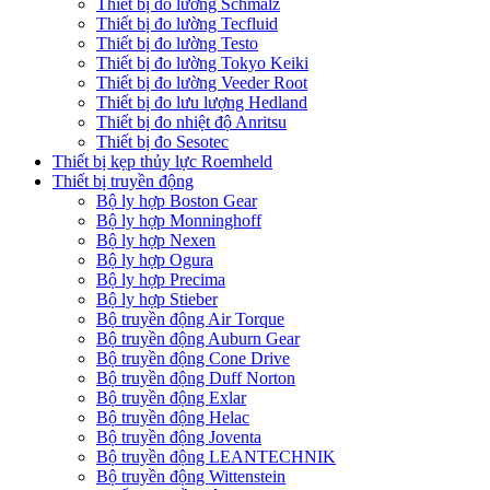
Thiết bị đo lường Schmalz
Thiết bị đo lường Tecfluid
Thiết bị đo lường Testo
Thiết bị đo lường Tokyo Keiki
Thiết bị đo lường Veeder Root
Thiết bị đo lưu lượng Hedland
Thiết bị đo nhiệt độ Anritsu
Thiết bị đo Sesotec
Thiết bị kẹp thủy lực Roemheld
Thiết bị truyền động
Bộ ly hợp Boston Gear
Bộ ly hợp Monninghoff
Bộ ly hợp Nexen
Bộ ly hợp Ogura
Bộ ly hợp Precima
Bộ ly hợp Stieber
Bộ truyền động Air Torque
Bộ truyền động Auburn Gear
Bộ truyền động Cone Drive
Bộ truyền động Duff Norton
Bộ truyền động Exlar
Bộ truyền động Helac
Bộ truyền động Joventa
Bộ truyền động LEANTECHNIK
Bộ truyền động Wittenstein