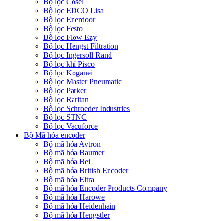
Bộ lọc Cosel
Bộ lọc EDCO Lisa
Bộ lọc Enerdoor
Bộ lọc Festo
Bộ lọc Flow Ezy
Bộ lọc Hengst Filtration
Bộ lọc Ingersoll Rand
Bộ lọc khí Pisco
Bộ lọc Koganei
Bộ lọc Master Pneumatic
Bộ lọc Parker
Bộ lọc Raritan
Bộ lọc Schroeder Industries
Bộ lọc STNC
Bộ lọc Vacuforce
Bộ Mã hóa encoder
Bộ mã hóa Avtron
Bộ mã hóa Baumer
Bộ mã hóa Bei
Bộ mã hóa British Encoder
Bộ mã hóa Eltra
Bộ mã hóa Encoder Products Company
Bộ mã hóa Harowe
Bộ mã hóa Heidenhain
Bộ mã hóa Hengstler