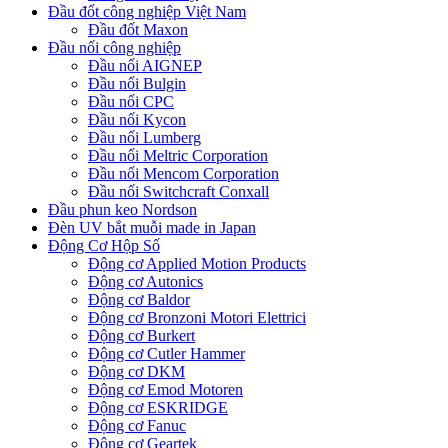
Đầu đốt công nghiệp Việt Nam
Đầu đốt Maxon
Đầu nối công nghiệp
Đầu nối AIGNEP
Đầu nối Bulgin
Đầu nối CPC
Đầu nối Kycon
Đầu nối Lumberg
Đầu nối Meltric Corporation
Đầu nối Mencom Corporation
Đầu nối Switchcraft Conxall
Đầu phun keo Nordson
Đèn UV bắt muỗi made in Japan
Động Cơ Hộp Số
Động cơ Applied Motion Products
Động cơ Autonics
Động cơ Baldor
Động cơ Bronzoni Motori Elettrici
Động cơ Burkert
Động cơ Cutler Hammer
Động cơ DKM
Động cơ Emod Motoren
Động cơ ESKRIDGE
Động cơ Fanuc
Động cơ Geartek