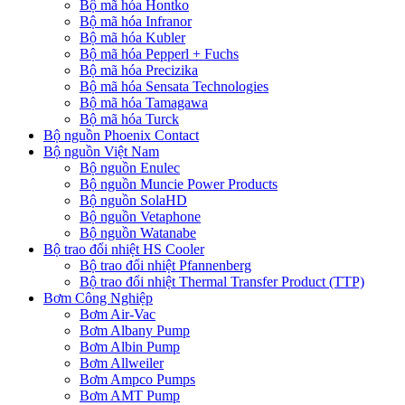
Bộ mã hóa Hontko
Bộ mã hóa Infranor
Bộ mã hóa Kubler
Bộ mã hóa Pepperl + Fuchs
Bộ mã hóa Precizika
Bộ mã hóa Sensata Technologies
Bộ mã hóa Tamagawa
Bộ mã hóa Turck
Bộ nguồn Phoenix Contact
Bộ nguồn Việt Nam
Bộ nguồn Enulec
Bộ nguồn Muncie Power Products
Bộ nguồn SolaHD
Bộ nguồn Vetaphone
Bộ nguồn Watanabe
Bộ trao đổi nhiệt HS Cooler
Bộ trao đổi nhiệt Pfannenberg
Bộ trao đổi nhiệt Thermal Transfer Product (TTP)
Bơm Công Nghiệp
Bơm Air-Vac
Bơm Albany Pump
Bơm Albin Pump
Bơm Allweiler
Bơm Ampco Pumps
Bơm AMT Pump