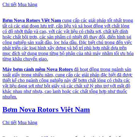
Chi tiết
Mua hàng
Bơm Nova Rotors Việt Nam
cung cấp các giải pháp tốt nhất trong
tất cả các giai đoạn lưu trữ, cấp liệu và xả hoạt động với chất lỏng
có độ nhớt thấp và cao, với các vật liệu có chứa sợi, chất kết dính
hoặc chất bôi trơn, các sản phẩm có nhiệt độ thay đổi, điển hình tại
công nghiệp sản xuất dầu, lọc hóa dầu. Đặc biệt chú trọng đến việc
phát triển các loại hình xây dựng và bố trí phù hợp nhất dựa trên
mục đích sử dụng trong từng bộ phận của nhà máy nhằm tối ưu hóa
từng khâu chuyển giao.
Máy bơm cánh mềm Nova Rotors
đã hoạt động trong ngành sản
xuất giấy trong nhiều năm, cung cấp các giải pháp đặc biệt đã được
thiết kế cho ngành công nghiệp này để bơm chất lỏng có chứa các
vật liệu dạng sợi như bột giấy và các chất xử lý phụ trợ với mật độ
khác nhau như nhựa, cao lanh hoặc các chất tổng hợp như thuốc
nhuộm.
Bơm Nova Rotors Việt Nam
Chi tiết
Mua hàng