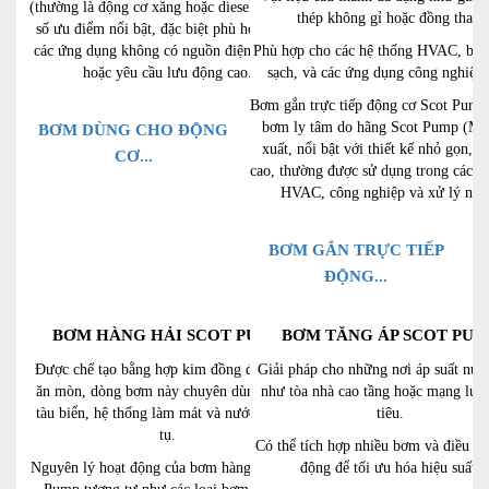
(thường là động cơ xăng hoặc diesel) có một
thép không gỉ hoặc đồng thau.
số ưu điểm nổi bật, đặc biệt phù hợp trong
các ứng dụng không có nguồn điện ổn định
Phù hợp cho các hệ thống HVAC, bơ
hoặc yêu cầu lưu động cao.
sạch, và các ứng dụng công nghiệp 
Bơm gắn trực tiếp động cơ Scot Pump 
bơm ly tâm do hãng Scot Pump (Mỹ
BƠM DÙNG CHO ĐỘNG
xuất, nổi bật với thiết kế nhỏ gọn, đ
CƠ...
cao, thường được sử dụng trong các h
HVAC, công nghiệp và xử lý nướ
BƠM GẮN TRỰC TIẾP
ĐỘNG...
BƠM HÀNG HẢI SCOT PUMP
BƠM TĂNG ÁP SCOT PUM
Được chế tạo bằng hợp kim đồng để chống
Giải pháp cho những nơi áp suất nướ
ăn mòn, dòng bơm này chuyên dùng trong
như tòa nhà cao tầng hoặc mạng lưới
tàu biển, hệ thống làm mát và nước ngưng
tiêu.
tụ.
Có thể tích hợp nhiều bơm và điều kh
Nguyên lý hoạt động của bơm hàng hải Scot
động để tối ưu hóa hiệu suất.