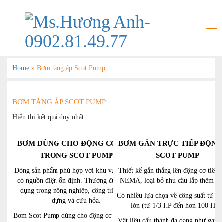
Home
»
Bơm tăng áp Scot Pump
BƠM TĂNG ÁP SCOT PUMP
Hiển thị kết quả duy nhất
BƠM DÙNG CHO ĐỘNG CƠ ĐỐT
BƠM GẮN TRỰC TIẾP ĐỘNG
TRONG SCOT PUMP
SCOT PUMP
Dòng sản phẩm phù hợp với khu vực không
Thiết kế gắn thẳng lên động cơ tiêu 
có nguồn điện ổn định. Thường được ứng
NEMA, loại bỏ nhu cầu lắp thêm gi
dụng trong nông nghiệp, công trình xây
Có nhiều lựa chọn về công suất từ n
dựng và cứu hỏa.
lớn (từ 1/3 HP đến hơn 100 HP)
Bơm Scot Pump dùng cho động cơ đốt trong
Vật liệu cấu thành đa dạng như gang