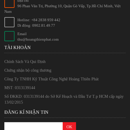
Địa chỉ
96 Phan Văn Trị, Phường 10, Quận Gò Vấp, Tp.Hồ Chí Minh, Việt
Nam
Hotline: +84 2838 959 442
Di động: 0902.81.49.77
Email
thu@hoangthienphat.com
TÀI KHOẢN
Chính Sách Và Qui Định
Chứng nhận bộ công thương
Công Ty TNHH Kỹ Thuật Công Nghệ Hoàng Thiên Phát
MST: 0313139144
Số ĐKKD: 0313139144 do Sở Kế Hoạch và Đầu Tư T.p HCM cấp ngày
13/02/2015
ĐĂNG KÍ NHẬN TIN