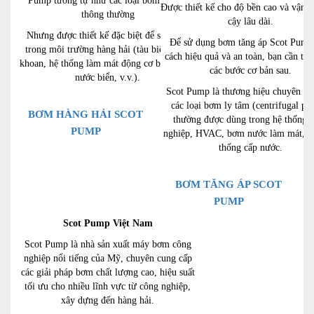
Pump tương tự như các loại bơm ly tâm
Được thiết kế cho độ bền cao và vận h
thông thường
cậy lâu dài.
Nhưng được thiết kế đặc biệt để sử dụng
Để sử dụng bơm tăng áp Scot Pump
trong môi trường hàng hải (tàu biển, giàn
cách hiệu quả và an toàn, bạn cần tuâ
khoan, hệ thống làm mát động cơ biển, bơm
các bước cơ bản sau.
nước biển, v.v.).
Scot Pump là thương hiệu chuyên sả
các loại bơm ly tâm (centrifugal pu
BƠM HÀNG HẢI SCOT
thường được dùng trong hệ thống 
PUMP
nghiệp, HVAC, bơm nước làm mát, h
thống cấp nước.
BƠM TĂNG ÁP SCOT
PUMP
Scot Pump Việt Nam
Scot Pump là nhà sản xuất máy bơm công
nghiệp nổi tiếng của Mỹ, chuyên cung cấp
các giải pháp bơm chất lượng cao, hiệu suất
tối ưu cho nhiều lĩnh vực từ công nghiệp,
xây dựng đến hàng hải.