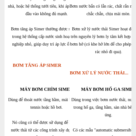
nhà, hoặc hệ thống tưới tiêu, khi áp lực nước
Bơm nước bẩn có lẫn rác, chất rắn nh
đầu vào không đủ mạnh.
chắc chắn, chịu mài mòn.
Bơm tăng áp Simer thường được sử dụng
Bơm xử lý nước thải Simer hoạt độn
trong hệ thống cấp nước sinh hoạt, công
trên nguyên lý bơm ly tâm kết hợp vớ
nghiệp nhỏ, giúp duy trì áp lực ổn định.
bơm hở (có khe hở lớn để cho phép ch
rác nhỏ đi qua).
BƠM TĂNG ÁP SIMER
BƠM XỬ LÝ NƯỚC THẢI...
MÁY BƠM CHÌM SIMER
MÁY BƠM HỐ GA SIME
Dùng để thoát nước tầng hầm, mái bằng, sân
Dùng trong việc bơm nước thải, nướ
tennis hoặc hồ bơi.
trong hố ga, tầng hầm, sàn nhà bếp
úng.
Nó cũng có thể được sử dụng để loại bỏ
nước thải từ các công trình xây dựng như
Có các mẫu “automatic submersible