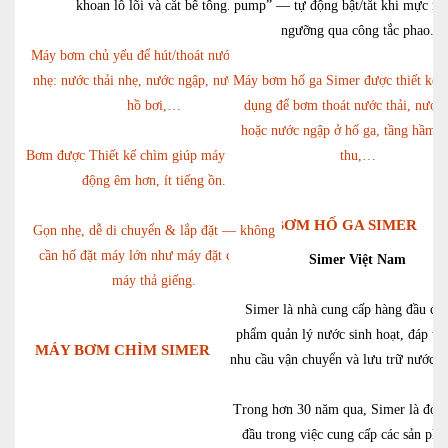
khoan lỗ lõi và cắt bê tông.
pump” — tự động bật/tắt khi mực nư
ngưỡng qua công tắc phao.
Máy bơm chủ yếu để hút/thoát nước cấp độ
nhẹ: nước thải nhẹ, nước ngập, nước mưa,
Máy bơm hố ga Simer được thiết kế 
hồ bơi,…
dụng để bơm thoát nước thải, nước
hoặc nước ngập ở hố ga, tầng hầm, 
Bơm được Thiết kế chìm giúp máy bơm hoạt
thu,…
động êm hơn, ít tiếng ồn.
MÁY BƠM HỐ GA SIMER
Gọn nhẹ, dễ di chuyển & lắp đặt — không
cần hố đặt máy lớn như máy đặt cạn hay
Simer Việt Nam
máy thả giếng.
Simer là nhà cung cấp hàng đầu các
phẩm quản lý nước sinh hoạt, đáp ứ
MÁY BƠM CHÌM SIMER
nhu cầu vận chuyển và lưu trữ nước c
Trong hơn 30 năm qua, Simer là đơn 
đầu trong việc cung cấp các sản ph