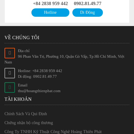
+84 2838 959 442
0902.81.49.77
Hotline
Di Động
VỀ CHÚNG TÔI
Địa chỉ
96 Phan Văn Trị, Phường 10, Quận Gò Vấp, Tp.Hồ Chí Minh, Việt
Nam
Hotline: +84 2838 959 442
Di động: 0902.81.49.77
Email
thu@hoangthienphat.com
TÀI KHOẢN
Chính Sách Và Qui Định
Chứng nhận bộ công thương
Công Ty TNHH Kỹ Thuật Công Nghệ Hoàng Thiên Phát