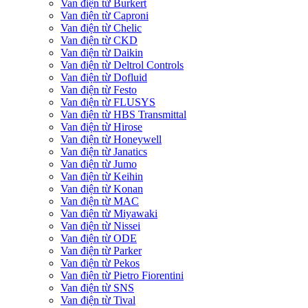
Van điện từ Burkert
Van điện từ Caproni
Van điện từ Chelic
Van điện từ CKD
Van điện từ Daikin
Van điện từ Deltrol Controls
Van điện từ Dofluid
Van điện từ Festo
Van điện từ FLUSYS
Van điện từ HBS Transmittal
Van điện từ Hirose
Van điện từ Honeywell
Van điện từ Janatics
Van điện từ Jumo
Van điện từ Keihin
Van điện từ Konan
Van điện từ MAC
Van điện từ Miyawaki
Van điện từ Nissei
Van điện từ ODE
Van điện từ Parker
Van điện từ Pekos
Van điện từ Pietro Fiorentini
Van điện từ SNS
Van điện từ Tival