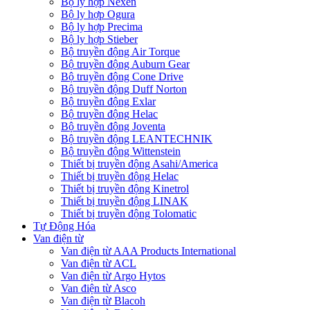
Bộ ly hợp Nexen
Bộ ly hợp Ogura
Bộ ly hợp Precima
Bộ ly hợp Stieber
Bộ truyền động Air Torque
Bộ truyền động Auburn Gear
Bộ truyền động Cone Drive
Bộ truyền động Duff Norton
Bộ truyền động Exlar
Bộ truyền động Helac
Bộ truyền động Joventa
Bộ truyền động LEANTECHNIK
Bộ truyền động Wittenstein
Thiết bị truyền động Asahi/America
Thiết bị truyền động Helac
Thiết bị truyền động Kinetrol
Thiết bị truyền động LINAK
Thiết bị truyền động Tolomatic
Tự Động Hóa
Van điện từ
Van điện từ AAA Products International
Van điện từ ACL
Van điện từ Argo Hytos
Van điện từ Asco
Van điện từ Blacoh