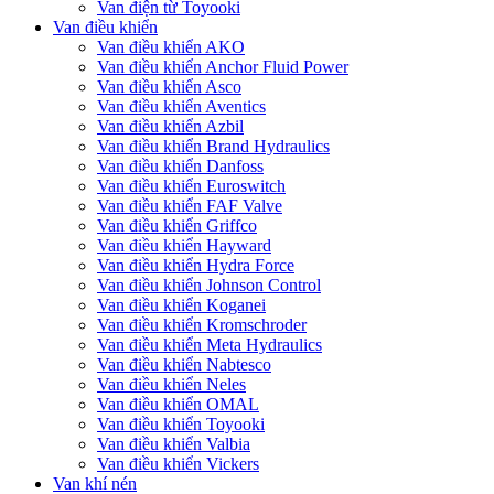
Van điện từ Toyooki
Van điều khiển
Van điều khiển AKO
Van điều khiển Anchor Fluid Power
Van điều khiển Asco
Van điều khiển Aventics
Van điều khiển Azbil
Van điều khiển Brand Hydraulics
Van điều khiển Danfoss
Van điều khiển Euroswitch
Van điều khiển FAF Valve
Van điều khiển Griffco
Van điều khiển Hayward
Van điều khiển Hydra Force
Van điều khiển Johnson Control
Van điều khiển Koganei
Van điều khiển Kromschroder
Van điều khiển Meta Hydraulics
Van điều khiển Nabtesco
Van điều khiển Neles
Van điều khiển OMAL
Van điều khiển Toyooki
Van điều khiển Valbia
Van điều khiển Vickers
Van khí nén