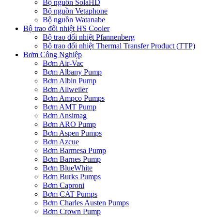
Bộ nguồn SolaHD
Bộ nguồn Vetaphone
Bộ nguồn Watanabe
Bộ trao đổi nhiệt HS Cooler
Bộ trao đổi nhiệt Pfannenberg
Bộ trao đổi nhiệt Thermal Transfer Product (TTP)
Bơm Công Nghiệp
Bơm Air-Vac
Bơm Albany Pump
Bơm Albin Pump
Bơm Allweiler
Bơm Ampco Pumps
Bơm AMT Pump
Bơm Ansimag
Bơm ARO Pump
Bơm Aspen Pumps
Bơm Azcue
Bơm Barmesa Pump
Bơm Barnes Pump
Bơm BlueWhite
Bơm Burks Pumps
Bơm Caproni
Bơm CAT Pumps
Bơm Charles Austen Pumps
Bơm Crown Pump