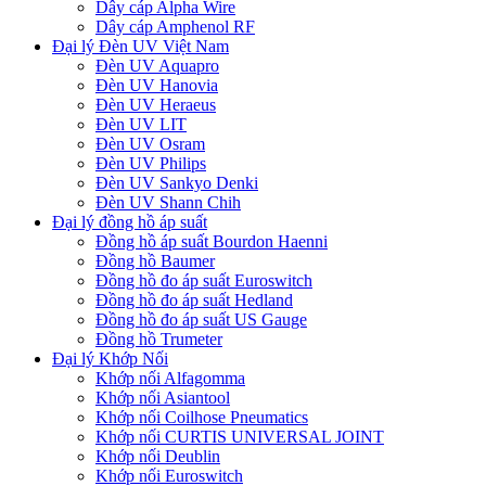
Dây cáp Alpha Wire
Dây cáp Amphenol RF
Đại lý Đèn UV Việt Nam
Đèn UV Aquapro
Đèn UV Hanovia
Đèn UV Heraeus
Đèn UV LIT
Đèn UV Osram
Đèn UV Philips
Đèn UV Sankyo Denki
Đèn UV Shann Chih
Đại lý đồng hồ áp suất
Đồng hồ áp suất Bourdon Haenni
Đồng hồ Baumer
Đồng hồ đo áp suất Euroswitch
Đồng hồ đo áp suất Hedland
Đồng hồ đo áp suất US Gauge
Đồng hồ Trumeter
Đại lý Khớp Nối
Khớp nối Alfagomma
Khớp nối Asiantool
Khớp nối Coilhose Pneumatics
Khớp nối CURTIS UNIVERSAL JOINT
Khớp nối Deublin
Khớp nối Euroswitch