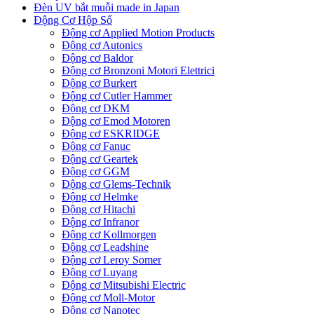
Đèn UV bắt muỗi made in Japan
Động Cơ Hộp Số
Động cơ Applied Motion Products
Động cơ Autonics
Động cơ Baldor
Động cơ Bronzoni Motori Elettrici
Động cơ Burkert
Động cơ Cutler Hammer
Động cơ DKM
Động cơ Emod Motoren
Động cơ ESKRIDGE
Động cơ Fanuc
Động cơ Geartek
Động cơ GGM
Động cơ Glems-Technik
Động cơ Helmke
Động cơ Hitachi
Động cơ Infranor
Động cơ Kollmorgen
Động cơ Leadshine
Động cơ Leroy Somer
Động cơ Luyang
Động cơ Mitsubishi Electric
Động cơ Moll-Motor
Động cơ Nanotec