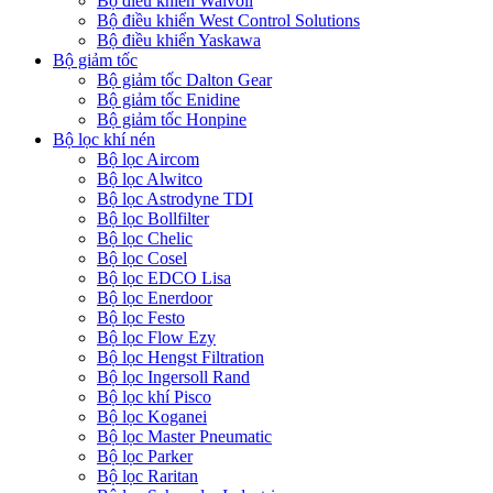
Bộ điều khiển Walvoil
Bộ điều khiển West Control Solutions
Bộ điều khiển Yaskawa
Bộ giảm tốc
Bộ giảm tốc Dalton Gear
Bộ giảm tốc Enidine
Bộ giảm tốc Honpine
Bộ lọc khí nén
Bộ lọc Aircom
Bộ lọc Alwitco
Bộ lọc Astrodyne TDI
Bộ lọc Bollfilter
Bộ lọc Chelic
Bộ lọc Cosel
Bộ lọc EDCO Lisa
Bộ lọc Enerdoor
Bộ lọc Festo
Bộ lọc Flow Ezy
Bộ lọc Hengst Filtration
Bộ lọc Ingersoll Rand
Bộ lọc khí Pisco
Bộ lọc Koganei
Bộ lọc Master Pneumatic
Bộ lọc Parker
Bộ lọc Raritan