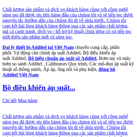
Chất lượng sản phẩm và dịch vụ khách hàng cùng với công nghệ
sáng tạo đã được ưu tiên hàng đầu của chúng tôi và sẽ tiếp tục được
nguyên tắc hướng dẫn của chúng tôi đi về phía trước. Chúng tôi
cam kết hài lòng khách hàng thông qua các sản phẩm chất lượng,
giá cả cạnh tranh, dịch vụ / hỗ trợ kỹ thuật chưa từng có và tiếp tục
giới thiệu sản phẩm mới và sáng tạo.
Đại lý thiết bị Additel tại Việt Nam
chuyên cung cấp, phân
phối: Tự động cân chỉnh áp suất Additel, Bộ điều khiển áp
suất Additel,
Bộ hiệu chuẩn áp suất số Additel
, Bơm tay và máy
bơm so sánh Additel , Calibrators Quy trình, Các mô-đun áp suất kỹ
thuật số thông minh, Áp áp, ống nối và phụ kiện,
đồng hồ
Additel Việt Nam
Bộ điều khiển áp suất...
Chi tiết
Mua hàng
Chất lượng sản phẩm và dịch vụ khách hàng cùng với công nghệ
sáng tạo đã được ưu tiên hàng đầu của chúng tôi và sẽ tiếp tục được
nguyên tắc hướng dẫn của chúng tôi đi về phía trước. Chúng tôi
cam kết hài lòng khách hàng thông qua các sản phẩm chất lượng,