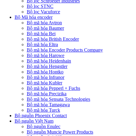
Bộ lọc Schroeder Industries
Bộ lọc STNC
Bộ lọc Vacuforce
Bộ Mã hóa encoder
Bộ mã hóa Avtron
Bộ mã hóa Baumer
Bộ mã hóa Bei
Bộ mã hóa British Encoder
Bộ mã hóa Eltra
Bộ mã hóa Encoder Products Company
Bộ mã hóa Harowe
Bộ mã hóa Heidenhain
Bộ mã hóa Hengstler
Bộ mã hóa Hontko
Bộ mã hóa Infranor
Bộ mã hóa Kubler
Bộ mã hóa Pepperl + Fuchs
Bộ mã hóa Precizika
Bộ mã hóa Sensata Technologies
Bộ mã hóa Tamagawa
Bộ mã hóa Turck
Bộ nguồn Phoenix Contact
Bộ nguồn Việt Nam
Bộ nguồn Enulec
Bộ nguồn Muncie Power Products