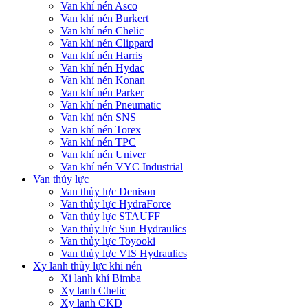
Van khí nén Asco
Van khí nén Burkert
Van khí nén Chelic
Van khí nén Clippard
Van khí nén Harris
Van khí nén Hydac
Van khí nén Konan
Van khí nén Parker
Van khí nén Pneumatic
Van khí nén SNS
Van khí nén Torex
Van khí nén TPC
Van khí nén Univer
Van khí nén VYC Industrial
Van thủy lực
Van thủy lực Denison
Van thủy lực HydraForce
Van thủy lực STAUFF
Van thủy lực Sun Hydraulics
Van thủy lực Toyooki
Van thủy lực VIS Hydraulics
Xy lanh thủy lực khi nén
Xi lanh khí Bimba
Xy lanh Chelic
Xy lanh CKD