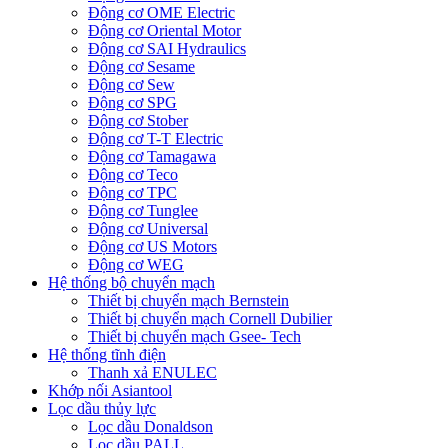
Động cơ OME Electric
Động cơ Oriental Motor
Động cơ SAI Hydraulics
Động cơ Sesame
Động cơ Sew
Động cơ SPG
Động cơ Stober
Động cơ T-T Electric
Động cơ Tamagawa
Động cơ Teco
Động cơ TPC
Động cơ Tunglee
Động cơ Universal
Động cơ US Motors
Động cơ WEG
Hệ thống bộ chuyển mạch
Thiết bị chuyển mạch Bernstein
Thiết bị chuyển mạch Cornell Dubilier
Thiết bị chuyển mạch Gsee- Tech
Hệ thống tĩnh điện
Thanh xả ENULEC
Khớp nối Asiantool
Lọc dầu thủy lực
Lọc dầu Donaldson
Lọc dầu PALL