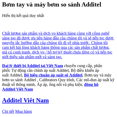
Bơm tay và máy bơm so sánh Additel
Hiển thị kết quả duy nhất
Chất lượng sản phẩm và dịch vụ khách hàng cùng với công nghệ
sáng tạo đã được ưu tiên hàng đầu của chúng tôi và sẽ tiếp tục được
nguyên tắc hướng dẫn của chúng tôi đi về phía trước. Chúng tôi
cam kết hài lòng khách hàng thông qua các sản phẩm chất lượng,
giá cả cạnh tranh, dịch vụ / hỗ trợ kỹ thuật chưa từng có và tiếp tục
giới thiệu sản phẩm mới và sáng tạo.
Đại lý thiết bị Additel tại Việt Nam
chuyên cung cấp, phân
phối: Tự động cân chỉnh áp suất Additel, Bộ điều khiển áp
suất Additel,
Bộ hiệu chuẩn áp suất số Additel
, Bơm tay và máy
bơm so sánh Additel , Calibrators Quy trình, Các mô-đun áp suất kỹ
thuật số thông minh, Áp áp, ống nối và phụ kiện,
đồng hồ
Additel Việt Nam
Additel Việt Nam
Chi tiết
Mua hàng