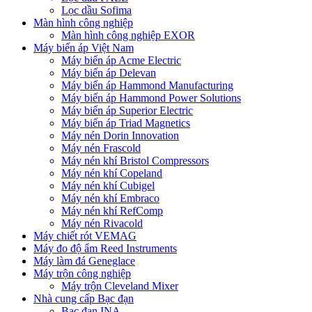
Lọc dầu Sofima
Màn hình công nghiệp
Màn hình công nghiệp EXOR
Máy biến áp Việt Nam
Máy biến áp Acme Electric
Máy biến áp Delevan
Máy biến áp Hammond Manufacturing
Máy biến áp Hammond Power Solutions
Máy biến áp Superior Electric
Máy biến áp Triad Magnetics
Máy nén Dorin Innovation
Máy nén Frascold
Máy nén khí Bristol Compressors
Máy nén khí Copeland
Máy nén khí Cubigel
Máy nén khí Embraco
Máy nén khí RefComp
Máy nén Rivacold
Máy chiết rót VEMAG
Máy đo độ ẩm Reed Instruments
Máy làm đá Geneglace
Máy trộn công nghiệp
Máy trộn Cleveland Mixer
Nhà cung cấp Bạc đạn
Bạc đạn INA