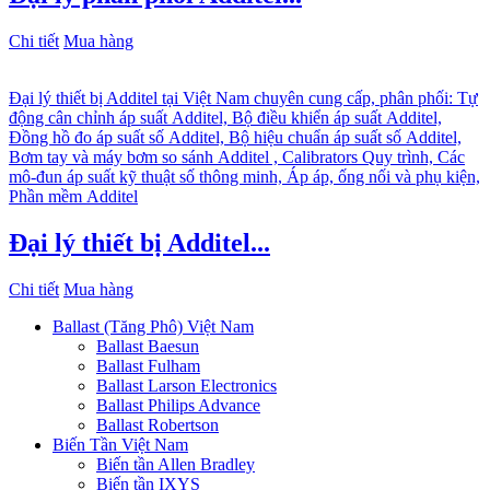
Chi tiết
Mua hàng
Đại lý thiết bị Additel tại Việt Nam chuyên cung cấp, phân phối: Tự
động cân chỉnh áp suất Additel, Bộ điều khiển áp suất Additel,
Đồng hồ đo áp suất số Additel, Bộ hiệu chuẩn áp suất số Additel,
Bơm tay và máy bơm so sánh Additel , Calibrators Quy trình, Các
mô-đun áp suất kỹ thuật số thông minh, Áp áp, ống nối và phụ kiện,
Phần mềm Additel
Đại lý thiết bị Additel...
Chi tiết
Mua hàng
Ballast (Tăng Phô) Việt Nam
Ballast Baesun
Ballast Fulham
Ballast Larson Electronics
Ballast Philips Advance
Ballast Robertson
Biến Tần Việt Nam
Biến tần Allen Bradley
Biến tần IXYS