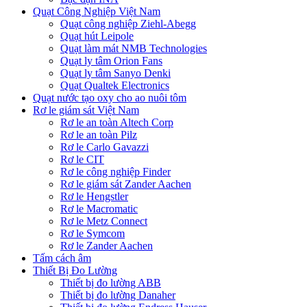
Quạt Công Nghiệp Việt Nam
Quạt công nghiệp Ziehl-Abegg
Quạt hút Leipole
Quạt làm mát NMB Technologies
Quạt ly tâm Orion Fans
Quạt ly tâm Sanyo Denki
Quạt Qualtek Electronics
Quạt nước tạo oxy cho ao nuôi tôm
Rơ le giám sát Việt Nam
Rơ le an toàn Altech Corp
Rơ le an toàn Pilz
Rơ le Carlo Gavazzi
Rơ le CIT
Rơ le công nghiệp Finder
Rơ le giám sát Zander Aachen
Rơ le Hengstler
Rơ le Macromatic
Rơ le Metz Connect
Rơ le Symcom
Rơ le Zander Aachen
Tấm cách âm
Thiết Bị Đo Lường
Thiết bị đo lường ABB
Thiết bị đo lường Danaher