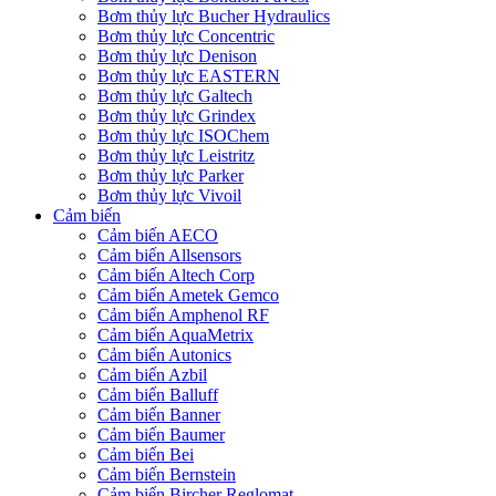
Bơm thủy lực Bucher Hydraulics
Bơm thủy lực Concentric
Bơm thủy lực Denison
Bơm thủy lực EASTERN
Bơm thủy lực Galtech
Bơm thủy lực Grindex
Bơm thủy lực ISOChem
Bơm thủy lực Leistritz
Bơm thủy lực Parker
Bơm thủy lực Vivoil
Cảm biến
Cảm biến AECO
Cảm biến Allsensors
Cảm biến Altech Corp
Cảm biến Ametek Gemco
Cảm biến Amphenol RF
Cảm biến AquaMetrix
Cảm biến Autonics
Cảm biến Azbil
Cảm biến Balluff
Cảm biến Banner
Cảm biến Baumer
Cảm biến Bei
Cảm biến Bernstein
Cảm biến Bircher Reglomat