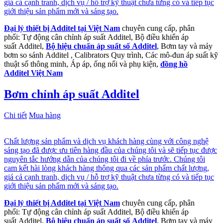
giá cả cạnh tranh, dịch vụ / hỗ trợ kỹ thuật chưa từng có và tiếp tục
giới thiệu sản phẩm mới và sáng tạo.
Đại lý thiết bị Additel tại Việt Nam
chuyên cung cấp, phân
phối: Tự động cân chỉnh áp suất Additel, Bộ điều khiển áp
suất Additel,
Bộ hiệu chuẩn áp suất số Additel
, Bơm tay và máy
bơm so sánh Additel , Calibrators Quy trình, Các mô-đun áp suất kỹ
thuật số thông minh, Áp áp, ống nối và phụ kiện,
đồng hồ
Additel Việt Nam
Bơm chỉnh áp suất Additel
Chi tiết
Mua hàng
Chất lượng sản phẩm và dịch vụ khách hàng cùng với công nghệ
sáng tạo đã được ưu tiên hàng đầu của chúng tôi và sẽ tiếp tục được
nguyên tắc hướng dẫn của chúng tôi đi về phía trước. Chúng tôi
cam kết hài lòng khách hàng thông qua các sản phẩm chất lượng,
giá cả cạnh tranh, dịch vụ / hỗ trợ kỹ thuật chưa từng có và tiếp tục
giới thiệu sản phẩm mới và sáng tạo.
Đại lý thiết bị Additel tại Việt Nam
chuyên cung cấp, phân
phối: Tự động cân chỉnh áp suất Additel, Bộ điều khiển áp
suất Additel,
Bộ hiệu chuẩn áp suất số Additel
, Bơm tay và máy