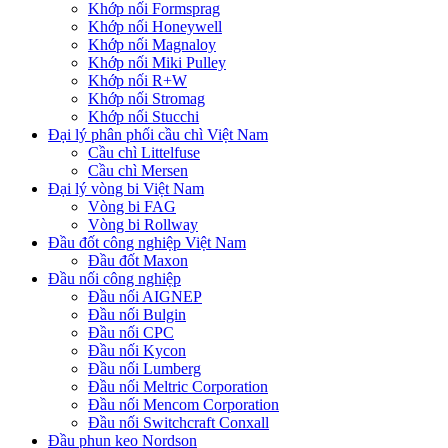
Khớp nối Formsprag
Khớp nối Honeywell
Khớp nối Magnaloy
Khớp nối Miki Pulley
Khớp nối R+W
Khớp nối Stromag
Khớp nối Stucchi
Đại lý phân phối cầu chì Việt Nam
Cầu chì Littelfuse
Cầu chì Mersen
Đại lý vòng bi Việt Nam
Vòng bi FAG
Vòng bi Rollway
Đầu đốt công nghiệp Việt Nam
Đầu đốt Maxon
Đầu nối công nghiệp
Đầu nối AIGNEP
Đầu nối Bulgin
Đầu nối CPC
Đầu nối Kycon
Đầu nối Lumberg
Đầu nối Meltric Corporation
Đầu nối Mencom Corporation
Đầu nối Switchcraft Conxall
Đầu phun keo Nordson