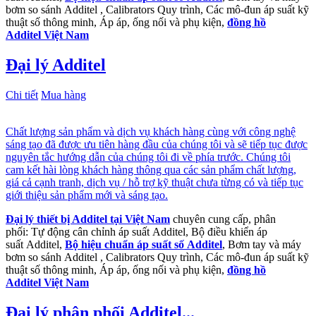
bơm so sánh Additel , Calibrators Quy trình, Các mô-đun áp suất kỹ
thuật số thông minh, Áp áp, ống nối và phụ kiện,
đồng hồ
Additel Việt Nam
Đại lý Additel
Chi tiết
Mua hàng
Chất lượng sản phẩm và dịch vụ khách hàng cùng với công nghệ
sáng tạo đã được ưu tiên hàng đầu của chúng tôi và sẽ tiếp tục được
nguyên tắc hướng dẫn của chúng tôi đi về phía trước. Chúng tôi
cam kết hài lòng khách hàng thông qua các sản phẩm chất lượng,
giá cả cạnh tranh, dịch vụ / hỗ trợ kỹ thuật chưa từng có và tiếp tục
giới thiệu sản phẩm mới và sáng tạo.
Đại lý thiết bị Additel tại Việt Nam
chuyên cung cấp, phân
phối: Tự động cân chỉnh áp suất Additel, Bộ điều khiển áp
suất Additel,
Bộ hiệu chuẩn áp suất số Additel
, Bơm tay và máy
bơm so sánh Additel , Calibrators Quy trình, Các mô-đun áp suất kỹ
thuật số thông minh, Áp áp, ống nối và phụ kiện,
đồng hồ
Additel Việt Nam
Đại lý phân phối Additel...