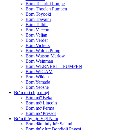
Bơm Tellarini Pompe
Bơm Thoelen Pumpen
Bơm Toyooki
Bơm Travaini
Bơm Tuthill
Bơm Vaccon
Bơm Veljan
Bơm Verder
Bơm Vickers
Bơm Walrus Pump
Bơm Watson Marlow
Bơm Weinman
Bơm WERNERT – PUMPEN
Bơm WIGAM
Bơm Wilden
Bơm Yamada
Bơm Yeoshe
Bơm mỡ chịu nhiệt
Bơm mỡ Beka
Bơm mỡ Lincoln
Bơm mỡ Perma
Bơm mỡ Pressol
Bơm thủy lực Việt Nam
Bơm dầu thủy lực Salami
Bơm thủy lực Bondioli Pavesi