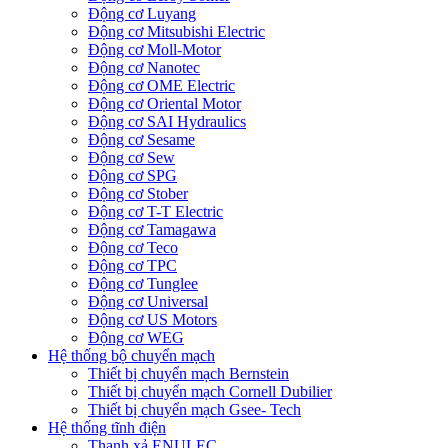
Động cơ Luyang
Động cơ Mitsubishi Electric
Động cơ Moll-Motor
Động cơ Nanotec
Động cơ OME Electric
Động cơ Oriental Motor
Động cơ SAI Hydraulics
Động cơ Sesame
Động cơ Sew
Động cơ SPG
Động cơ Stober
Động cơ T-T Electric
Động cơ Tamagawa
Động cơ Teco
Động cơ TPC
Động cơ Tunglee
Động cơ Universal
Động cơ US Motors
Động cơ WEG
Hệ thống bộ chuyển mạch
Thiết bị chuyển mạch Bernstein
Thiết bị chuyển mạch Cornell Dubilier
Thiết bị chuyển mạch Gsee- Tech
Hệ thống tĩnh điện
Thanh xả ENULEC