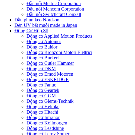
Đầu nối Meltric Corporation
Đầu nối Mencom Corporation
Đầu nối Switchcraft Conxall
Đầu phun keo Nordson
Đèn UV bắt muỗi made in Japan
Động Cơ Hộp Số
Động cơ Applied Motion Products
Động cơ Autonics
Động cơ Baldor
Động cơ Bronzoni Motori Elettrici
Động cơ Burkert
Động cơ Cutler Hammer
Động cơ DKM
Động cơ Emod Motoren
Động cơ ESKRIDGE
Động cơ Fanuc
Động cơ Geartek
Động cơ GGM
Động cơ Glems-Technik
Động cơ Helmke
Động cơ Hitachi
Động cơ Infranor
Động cơ Kollmorgen
Động cơ Leadshine
Động cơ Leroy Somer