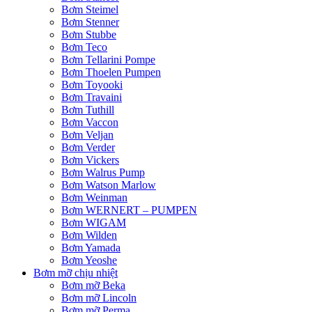
Bơm Steimel
Bơm Stenner
Bơm Stubbe
Bơm Teco
Bơm Tellarini Pompe
Bơm Thoelen Pumpen
Bơm Toyooki
Bơm Travaini
Bơm Tuthill
Bơm Vaccon
Bơm Veljan
Bơm Verder
Bơm Vickers
Bơm Walrus Pump
Bơm Watson Marlow
Bơm Weinman
Bơm WERNERT – PUMPEN
Bơm WIGAM
Bơm Wilden
Bơm Yamada
Bơm Yeoshe
Bơm mỡ chịu nhiệt
Bơm mỡ Beka
Bơm mỡ Lincoln
Bơm mỡ Perma