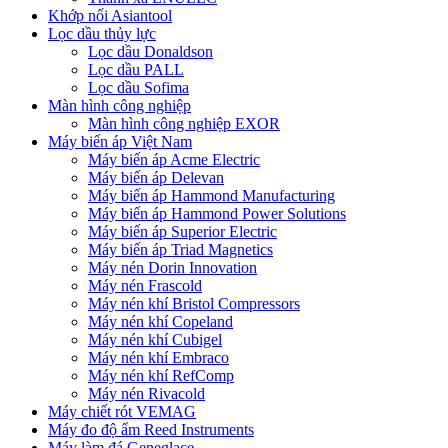
Khớp nối Asiantool
Lọc dầu thủy lực
Lọc dầu Donaldson
Lọc dầu PALL
Lọc dầu Sofima
Màn hình công nghiệp
Màn hình công nghiệp EXOR
Máy biến áp Việt Nam
Máy biến áp Acme Electric
Máy biến áp Delevan
Máy biến áp Hammond Manufacturing
Máy biến áp Hammond Power Solutions
Máy biến áp Superior Electric
Máy biến áp Triad Magnetics
Máy nén Dorin Innovation
Máy nén Frascold
Máy nén khí Bristol Compressors
Máy nén khí Copeland
Máy nén khí Cubigel
Máy nén khí Embraco
Máy nén khí RefComp
Máy nén Rivacold
Máy chiết rót VEMAG
Máy đo độ ẩm Reed Instruments
Máy làm đá Geneglace