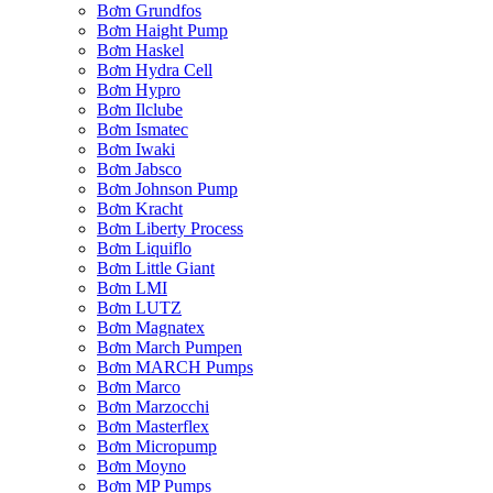
Bơm Grundfos
Bơm Haight Pump
Bơm Haskel
Bơm Hydra Cell
Bơm Hypro
Bơm Ilclube
Bơm Ismatec
Bơm Iwaki
Bơm Jabsco
Bơm Johnson Pump
Bơm Kracht
Bơm Liberty Process
Bơm Liquiflo
Bơm Little Giant
Bơm LMI
Bơm LUTZ
Bơm Magnatex
Bơm March Pumpen
Bơm MARCH Pumps
Bơm Marco
Bơm Marzocchi
Bơm Masterflex
Bơm Micropump
Bơm Moyno
Bơm MP Pumps