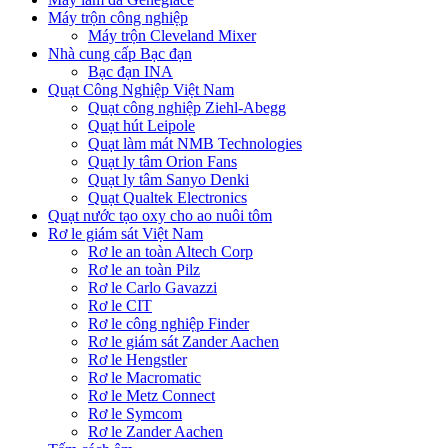
Máy trộn công nghiệp
Máy trộn Cleveland Mixer
Nhà cung cấp Bạc đạn
Bạc đạn INA
Quạt Công Nghiệp Việt Nam
Quạt công nghiệp Ziehl-Abegg
Quạt hút Leipole
Quạt làm mát NMB Technologies
Quạt ly tâm Orion Fans
Quạt ly tâm Sanyo Denki
Quạt Qualtek Electronics
Quạt nước tạo oxy cho ao nuôi tôm
Rơ le giám sát Việt Nam
Rơ le an toàn Altech Corp
Rơ le an toàn Pilz
Rơ le Carlo Gavazzi
Rơ le CIT
Rơ le công nghiệp Finder
Rơ le giám sát Zander Aachen
Rơ le Hengstler
Rơ le Macromatic
Rơ le Metz Connect
Rơ le Symcom
Rơ le Zander Aachen