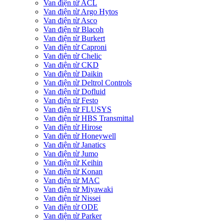
Van điện từ ACL
Van điện từ Argo Hytos
Van điện từ Asco
Van điện từ Blacoh
Van điện từ Burkert
Van điện từ Caproni
Van điện từ Chelic
Van điện từ CKD
Van điện từ Daikin
Van điện từ Deltrol Controls
Van điện từ Dofluid
Van điện từ Festo
Van điện từ FLUSYS
Van điện từ HBS Transmittal
Van điện từ Hirose
Van điện từ Honeywell
Van điện từ Janatics
Van điện từ Jumo
Van điện từ Keihin
Van điện từ Konan
Van điện từ MAC
Van điện từ Miyawaki
Van điện từ Nissei
Van điện từ ODE
Van điện từ Parker