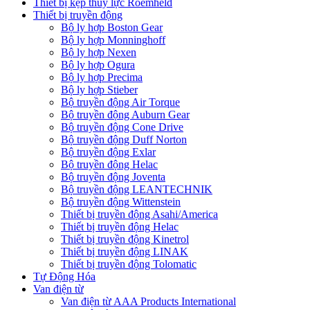
Thiết bị kẹp thủy lực Roemheld
Thiết bị truyền động
Bộ ly hợp Boston Gear
Bộ ly hợp Monninghoff
Bộ ly hợp Nexen
Bộ ly hợp Ogura
Bộ ly hợp Precima
Bộ ly hợp Stieber
Bộ truyền động Air Torque
Bộ truyền động Auburn Gear
Bộ truyền động Cone Drive
Bộ truyền động Duff Norton
Bộ truyền động Exlar
Bộ truyền động Helac
Bộ truyền động Joventa
Bộ truyền động LEANTECHNIK
Bộ truyền động Wittenstein
Thiết bị truyền động Asahi/America
Thiết bị truyền động Helac
Thiết bị truyền động Kinetrol
Thiết bị truyền động LINAK
Thiết bị truyền động Tolomatic
Tự Động Hóa
Van điện từ
Van điện từ AAA Products International