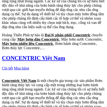
răng rộng nhất trong ngành. Các kỹ sư của chúng tôi có sự hiểu biết
độc đáo về khả năng của bơm bánh răng thủy lực cho phép chúng
vượt qua các giới hạn truyền thống để đáp ứng các nhu cầu ứng
dụng cụ thể. Sự đa dạng về thiết kế và tùy chọn máy bơm đồng tâm
cho phép chúng tôi định cấu hình các tổ hợp cơ thể và nhóm xoay
khác nhau cùng với nhiều tùy chọn mặt bích, trục, cổng và van để
đáp ứng nhu cầu hiệu suất cụ thể của ứng dụng.
Hoàng Thiên Phát tự hào là
Đại lý phân phối Concentric
chuyên
cung cấp:
Máy bơm dầu Concentric
, Máy bơm nước Concentric,
Máy bơm nhiên liệu Concentric
, Bơm bánh răng Concentric,
Bơm thủy lực Concentric,…
CONCENTRIC Việt Nam
Chi tiết
Mua hàng
Concentric Việt Nam
là một chuyên gia trong các sản phẩm Bơm
bánh răng thủy lực và cung cấp một trong những loại bơm bánh
răng rộng nhất trong ngành. Các kỹ sư của chúng tôi có sự hiểu biết
độc đáo về khả năng của bơm bánh răng thủy lực cho phép chúng
vượt qua các giới hạn truyền thống để đáp ứng các nhu cầu ứng
dụng cụ thể. Sự đa dạng về thiết kế và tùy chọn máy bơm đồng tâm
cho phép chúng tôi định cấu hình các tổ hợp cơ thể và nhóm xoay