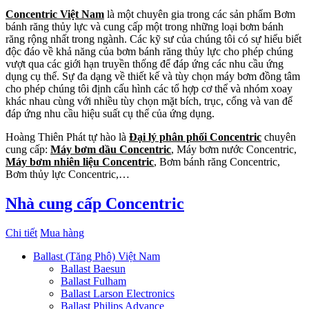
Concentric Việt Nam
là một chuyên gia trong các sản phẩm Bơm
bánh răng thủy lực và cung cấp một trong những loại bơm bánh
răng rộng nhất trong ngành. Các kỹ sư của chúng tôi có sự hiểu biết
độc đáo về khả năng của bơm bánh răng thủy lực cho phép chúng
vượt qua các giới hạn truyền thống để đáp ứng các nhu cầu ứng
dụng cụ thể. Sự đa dạng về thiết kế và tùy chọn máy bơm đồng tâm
cho phép chúng tôi định cấu hình các tổ hợp cơ thể và nhóm xoay
khác nhau cùng với nhiều tùy chọn mặt bích, trục, cổng và van để
đáp ứng nhu cầu hiệu suất cụ thể của ứng dụng.
Hoàng Thiên Phát tự hào là
Đại lý phân phối Concentric
chuyên
cung cấp:
Máy bơm dầu Concentric
, Máy bơm nước Concentric,
Máy bơm nhiên liệu Concentric
, Bơm bánh răng Concentric,
Bơm thủy lực Concentric,…
Nhà cung cấp Concentric
Chi tiết
Mua hàng
Ballast (Tăng Phô) Việt Nam
Ballast Baesun
Ballast Fulham
Ballast Larson Electronics
Ballast Philips Advance