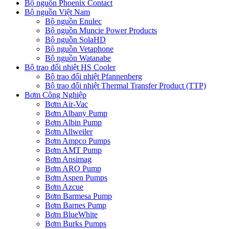
Bộ nguồn Phoenix Contact
Bộ nguồn Việt Nam
Bộ nguồn Enulec
Bộ nguồn Muncie Power Products
Bộ nguồn SolaHD
Bộ nguồn Vetaphone
Bộ nguồn Watanabe
Bộ trao đổi nhiệt HS Cooler
Bộ trao đổi nhiệt Pfannenberg
Bộ trao đổi nhiệt Thermal Transfer Product (TTP)
Bơm Công Nghiệp
Bơm Air-Vac
Bơm Albany Pump
Bơm Albin Pump
Bơm Allweiler
Bơm Ampco Pumps
Bơm AMT Pump
Bơm Ansimag
Bơm ARO Pump
Bơm Aspen Pumps
Bơm Azcue
Bơm Barmesa Pump
Bơm Barnes Pump
Bơm BlueWhite
Bơm Burks Pumps