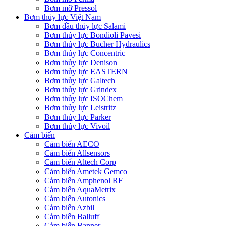
Bơm mỡ Pressol
Bơm thủy lực Việt Nam
Bơm dầu thủy lực Salami
Bơm thủy lực Bondioli Pavesi
Bơm thủy lực Bucher Hydraulics
Bơm thủy lực Concentric
Bơm thủy lực Denison
Bơm thủy lực EASTERN
Bơm thủy lực Galtech
Bơm thủy lực Grindex
Bơm thủy lực ISOChem
Bơm thủy lực Leistritz
Bơm thủy lực Parker
Bơm thủy lực Vivoil
Cảm biến
Cảm biến AECO
Cảm biến Allsensors
Cảm biến Altech Corp
Cảm biến Ametek Gemco
Cảm biến Amphenol RF
Cảm biến AquaMetrix
Cảm biến Autonics
Cảm biến Azbil
Cảm biến Balluff
Cảm biến Banner