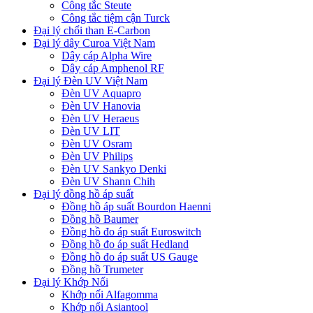
Công tắc Steute
Công tắc tiệm cận Turck
Đại lý chổi than E-Carbon
Đại lý dây Curoa Việt Nam
Dây cáp Alpha Wire
Dây cáp Amphenol RF
Đại lý Đèn UV Việt Nam
Đèn UV Aquapro
Đèn UV Hanovia
Đèn UV Heraeus
Đèn UV LIT
Đèn UV Osram
Đèn UV Philips
Đèn UV Sankyo Denki
Đèn UV Shann Chih
Đại lý đồng hồ áp suất
Đồng hồ áp suất Bourdon Haenni
Đồng hồ Baumer
Đồng hồ đo áp suất Euroswitch
Đồng hồ đo áp suất Hedland
Đồng hồ đo áp suất US Gauge
Đồng hồ Trumeter
Đại lý Khớp Nối
Khớp nối Alfagomma
Khớp nối Asiantool