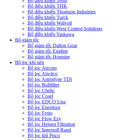
Bộ điều khiển Testo
Bộ điều khiển THK
Bộ điều khiển Thomson Industries
Bộ điều khiển Turck
Bộ điều khiển Walvoil
Bộ điều khiển West Control Solutions
Bộ điều khiển Yaskawa
Bộ giảm tốc
Bộ giảm tốc Dalton Gear
Bộ giảm tốc Enidine
Bộ giảm tốc Honpine
Bộ lọc khí nén
Bộ lọc Aircom
Bộ lọc Alwitco
Bộ lọc Astrodyne TDI
Bộ lọc Bollfilter
Bộ lọc Chelic
Bộ lọc Cosel
Bộ lọc EDCO Lisa
Bộ lọc Enerdoor
Bộ lọc Festo
Bộ lọc Flow Ezy
Bộ lọc Hengst Filtration
Bộ lọc Ingersoll Rand
Bộ lọc khí Pisco