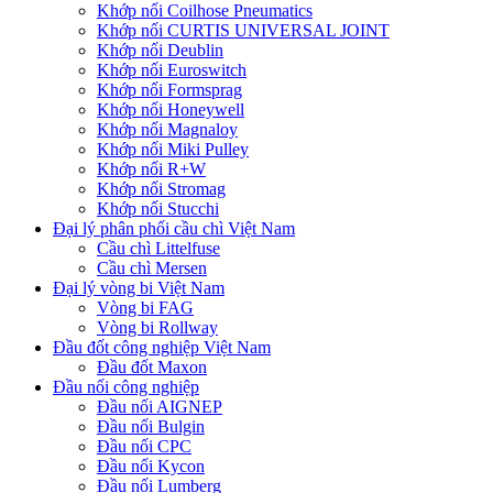
Khớp nối Coilhose Pneumatics
Khớp nối CURTIS UNIVERSAL JOINT
Khớp nối Deublin
Khớp nối Euroswitch
Khớp nối Formsprag
Khớp nối Honeywell
Khớp nối Magnaloy
Khớp nối Miki Pulley
Khớp nối R+W
Khớp nối Stromag
Khớp nối Stucchi
Đại lý phân phối cầu chì Việt Nam
Cầu chì Littelfuse
Cầu chì Mersen
Đại lý vòng bi Việt Nam
Vòng bi FAG
Vòng bi Rollway
Đầu đốt công nghiệp Việt Nam
Đầu đốt Maxon
Đầu nối công nghiệp
Đầu nối AIGNEP
Đầu nối Bulgin
Đầu nối CPC
Đầu nối Kycon
Đầu nối Lumberg