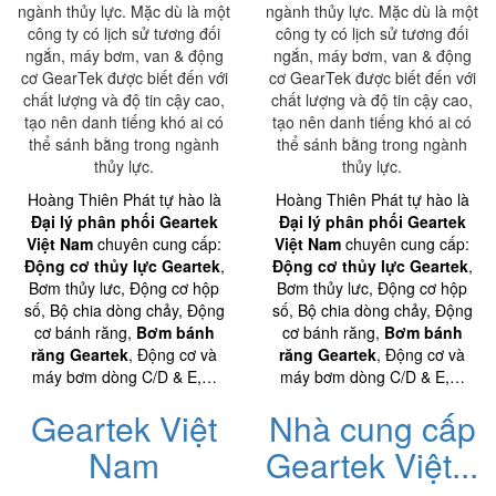
ngành thủy lực. Mặc dù là một
ngành thủy lực. Mặc dù là một
công ty có lịch sử tương đối
công ty có lịch sử tương đối
ngắn, máy bơm, van & động
ngắn, máy bơm, van & động
cơ GearTek được biết đến với
cơ GearTek được biết đến với
chất lượng và độ tin cậy cao,
chất lượng và độ tin cậy cao,
tạo nên danh tiếng khó ai có
tạo nên danh tiếng khó ai có
thể sánh bằng trong ngành
thể sánh bằng trong ngành
thủy lực.
thủy lực.
Hoàng Thiên Phát tự hào là
Hoàng Thiên Phát tự hào là
Đại lý phân phối Geartek
Đại lý phân phối Geartek
Việt Nam
chuyên cung cấp:
Việt Nam
chuyên cung cấp:
Động cơ thủy lực Geartek
,
Động cơ thủy lực Geartek
,
Bơm thủy lưc, Động cơ hộp
Bơm thủy lưc, Động cơ hộp
số, Bộ chia dòng chảy, Động
số, Bộ chia dòng chảy, Động
cơ bánh răng,
Bơm bánh
cơ bánh răng,
Bơm bánh
răng Geartek
, Động cơ và
răng Geartek
, Động cơ và
máy bơm dòng C/D & E,…
máy bơm dòng C/D & E,…
Geartek Việt
Nhà cung cấp
Nam
Geartek Việt...