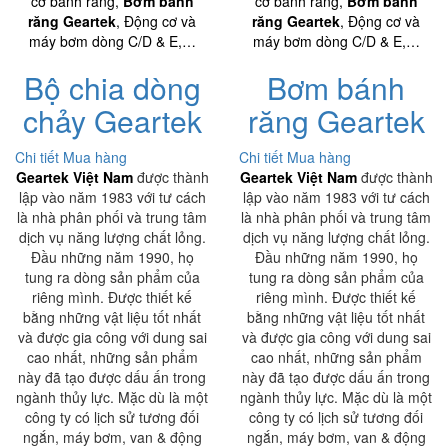
cơ bánh răng,
Bơm bánh
cơ bánh răng,
Bơm bánh
răng Geartek
, Động cơ và
răng Geartek
, Động cơ và
máy bơm dòng C/D & E,…
máy bơm dòng C/D & E,…
Bộ chia dòng
Bơm bánh
chảy Geartek
răng Geartek
Chi tiết
Mua hàng
Chi tiết
Mua hàng
Geartek Việt Nam
được thành
Geartek Việt Nam
được thành
lập vào năm 1983 với tư cách
lập vào năm 1983 với tư cách
là nhà phân phối và trung tâm
là nhà phân phối và trung tâm
dịch vụ năng lượng chất lỏng.
dịch vụ năng lượng chất lỏng.
Đầu những năm 1990, họ
Đầu những năm 1990, họ
tung ra dòng sản phẩm của
tung ra dòng sản phẩm của
riêng mình. Được thiết kế
riêng mình. Được thiết kế
bằng những vật liệu tốt nhất
bằng những vật liệu tốt nhất
và được gia công với dung sai
và được gia công với dung sai
cao nhất, những sản phẩm
cao nhất, những sản phẩm
này đã tạo được dấu ấn trong
này đã tạo được dấu ấn trong
ngành thủy lực. Mặc dù là một
ngành thủy lực. Mặc dù là một
công ty có lịch sử tương đối
công ty có lịch sử tương đối
ngắn, máy bơm, van & động
ngắn, máy bơm, van & động