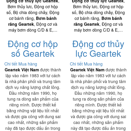
Động cơ thủy lực Geartek
,
Động cơ thủy lực Geartek
,
Bơm thủy lưc, Động cơ hộp
Bơm thủy lưc, Động cơ hộp
số, Bộ chia dòng chảy, Động
số, Bộ chia dòng chảy, Động
cơ bánh răng,
Bơm bánh
cơ bánh răng,
Bơm bánh
răng Geartek
, Động cơ và
răng Geartek
, Động cơ và
máy bơm dòng C/D & E,…
máy bơm dòng C/D & E,…
Động cơ hộp
Động cơ thủy
số Geartek
lực Geartek
Chi tiết
Mua hàng
Chi tiết
Mua hàng
Geartek Việt Nam
được thành
Geartek Việt Nam
được thành
lập vào năm 1983 với tư cách
lập vào năm 1983 với tư cách
là nhà phân phối và trung tâm
là nhà phân phối và trung tâm
dịch vụ năng lượng chất lỏng.
dịch vụ năng lượng chất lỏng.
Đầu những năm 1990, họ
Đầu những năm 1990, họ
tung ra dòng sản phẩm của
tung ra dòng sản phẩm của
riêng mình. Được thiết kế
riêng mình. Được thiết kế
bằng những vật liệu tốt nhất
bằng những vật liệu tốt nhất
và được gia công với dung sai
và được gia công với dung sai
cao nhất, những sản phẩm
cao nhất, những sản phẩm
này đã tạo được dấu ấn trong
này đã tạo được dấu ấn trong