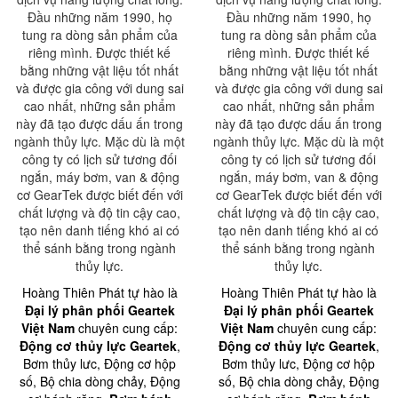
Đầu những năm 1990, họ
Đầu những năm 1990, họ
tung ra dòng sản phẩm của
tung ra dòng sản phẩm của
riêng mình. Được thiết kế
riêng mình. Được thiết kế
bằng những vật liệu tốt nhất
bằng những vật liệu tốt nhất
và được gia công với dung sai
và được gia công với dung sai
cao nhất, những sản phẩm
cao nhất, những sản phẩm
này đã tạo được dấu ấn trong
này đã tạo được dấu ấn trong
ngành thủy lực. Mặc dù là một
ngành thủy lực. Mặc dù là một
công ty có lịch sử tương đối
công ty có lịch sử tương đối
ngắn, máy bơm, van & động
ngắn, máy bơm, van & động
cơ GearTek được biết đến với
cơ GearTek được biết đến với
chất lượng và độ tin cậy cao,
chất lượng và độ tin cậy cao,
tạo nên danh tiếng khó ai có
tạo nên danh tiếng khó ai có
thể sánh bằng trong ngành
thể sánh bằng trong ngành
thủy lực.
thủy lực.
Hoàng Thiên Phát tự hào là
Hoàng Thiên Phát tự hào là
Đại lý phân phối Geartek
Đại lý phân phối Geartek
Việt Nam
chuyên cung cấp:
Việt Nam
chuyên cung cấp:
Động cơ thủy lực Geartek
,
Động cơ thủy lực Geartek
,
Bơm thủy lưc, Động cơ hộp
Bơm thủy lưc, Động cơ hộp
số, Bộ chia dòng chảy, Động
số, Bộ chia dòng chảy, Động