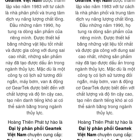
Geartek Việt Nam
được thành
Geartek Việt Nam
được thành
lập vào năm 1983 với tư cách
lập vào năm 1983 với tư cách
là nhà phân phối và trung tâm
là nhà phân phối và trung tâm
dịch vụ năng lượng chất lỏng.
dịch vụ năng lượng chất lỏng.
Đầu những năm 1990, họ
Đầu những năm 1990, họ
tung ra dòng sản phẩm của
tung ra dòng sản phẩm của
riêng mình. Được thiết kế
riêng mình. Được thiết kế
bằng những vật liệu tốt nhất
bằng những vật liệu tốt nhất
và được gia công với dung sai
và được gia công với dung sai
cao nhất, những sản phẩm
cao nhất, những sản phẩm
này đã tạo được dấu ấn trong
này đã tạo được dấu ấn trong
ngành thủy lực. Mặc dù là một
ngành thủy lực. Mặc dù là một
công ty có lịch sử tương đối
công ty có lịch sử tương đối
ngắn, máy bơm, van & động
ngắn, máy bơm, van & động
cơ GearTek được biết đến với
cơ GearTek được biết đến với
chất lượng và độ tin cậy cao,
chất lượng và độ tin cậy cao,
tạo nên danh tiếng khó ai có
tạo nên danh tiếng khó ai có
thể sánh bằng trong ngành
thể sánh bằng trong ngành
thủy lực.
thủy lực.
Hoàng Thiên Phát tự hào là
Hoàng Thiên Phát tự hào là
Đại lý phân phối Geartek
Đại lý phân phối Geartek
Việt Nam
chuyên cung cấp:
Việt Nam
chuyên cung cấp: