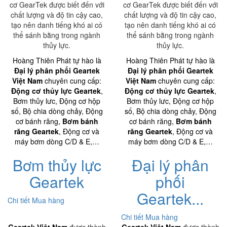
cơ GearTek được biết đến với
cơ GearTek được biết đến với
chất lượng và độ tin cậy cao,
chất lượng và độ tin cậy cao,
tạo nên danh tiếng khó ai có
tạo nên danh tiếng khó ai có
thể sánh bằng trong ngành
thể sánh bằng trong ngành
thủy lực.
thủy lực.
Hoàng Thiên Phát tự hào là
Hoàng Thiên Phát tự hào là
Đại lý phân phối Geartek
Đại lý phân phối Geartek
Việt Nam
chuyên cung cấp:
Việt Nam
chuyên cung cấp:
Động cơ thủy lực Geartek
,
Động cơ thủy lực Geartek
,
Bơm thủy lưc, Động cơ hộp
Bơm thủy lưc, Động cơ hộp
số, Bộ chia dòng chảy, Động
số, Bộ chia dòng chảy, Động
cơ bánh răng,
Bơm bánh
cơ bánh răng,
Bơm bánh
răng Geartek
, Động cơ và
răng Geartek
, Động cơ và
máy bơm dòng C/D & E,…
máy bơm dòng C/D & E,…
Bơm thủy lực
Đại lý phân
Geartek
phối
Geartek...
Chi tiết
Mua hàng
Chi tiết
Mua hàng